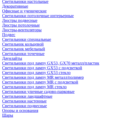
Светильники настольные
Декоративные
Офисные и ученические
Светильники потолочные интерьерные
Люстры подвесные
Люстры потолочные
Люстры-вентиляторы
Подвес
Светильники специальные
Светильник кольцевой
Светильник мебельный
Светильники точечные
Даунлайты
Светильники под лампу GX53, GX70 металл/пластик
Светильники под лампу GX53 с подсветкой
Светильники под лампу GX53 стекло
Светильники под лампу MR металл/полимер
Светильники под лампу MR с подсветкой
Светильники под лампу MR стекло
Светильники уличные садово-парковые
Светильники ландшафтные
Светильники настенные
Светильники подвесные
Опоры и основания
Шары