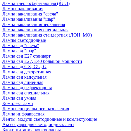
Лампа энергосберегающая (КЛЛ)
Лампы накаливания
Лампа накаливания "свеча"
Лампа накаливания "шар"
Лампа накаливания зеркальная
Лампа накаливания специальная
Лампа накаливания стандартная (ЛОН, МО)
Лампы светодиодные
Лампа свд "свеча"
Лампа свд "шар"
Лампа свд E27 стандарт
Лампа свд E27, Е40 большой мощности
Лампа свд GX, GU, G
Лампа свд декоративная
Лампа свд капсульная
Лампа свд линейная
Лампа свд рефлекторная
Лампа свд специальная
Лампа свд умная
Комплект ламп
Лампы специального назначения
Лампа инфракрасная
Ленты, модули светодиодные и комлектующие
Аксессуары для светодиодных лент
Блоки питания, контроллеры