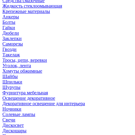
Средства смазочные
Жидкость стеклоомывающая
Крепежные материалы
Анкеры
Болты
Гайки
Дюбели
Заклепки
Саморезы
Гвозди
Такелаж
Тросы, цепи, веревки
Уголок, лента
Хомуты обжимные
Шайбы
Шпильки
Шурупы
Фурнитура мебельная
Освещение декоративное
Декоративное освещение для интерьера
Ночники
Солевые лампы
Свечи
Дискосвет
Дискошары