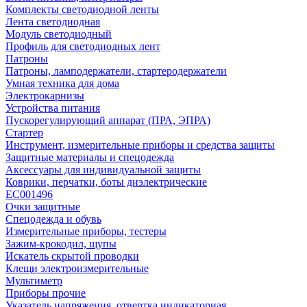
Комплекты светодиодной ленты
Лента светодиодная
Модуль светодиодный
Профиль для светодиодных лент
Патроны
Патроны, ламподержатели, стартеродержатели
Умная техника для дома
Электрокарнизы
Устройства питания
Пускорегулирующий аппарат (ПРА, ЭПРА)
Стартер
Инструмент, измерительные приборы и средства защиты
Защитные материалы и спецодежда
Аксессуары для индивидуальной защиты
Коврики, перчатки, боты диэлектрические
EC001496
Очки защитные
Спецодежда и обувь
Измерительные приборы, тестеры
Зажим-крокодил, щупы
Искатель скрытой проводки
Клещи электроизмерительные
Мультиметр
Приборы прочие
Указатель напряжения, отвертка индикаторная