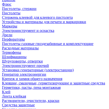
Флюс
Пистолеты, стержни
Пистолеты
Стержень клеевой для клеевого пистолета
Устройства и материалы для печати и маркировки
Маркеры
Электроинструмент и оснастка
Дрели
Перфораторы
Пистолеты газовые гвоздезабивные и комплектующие
Расходные материалы
Термофены
Шлифмашины
Шуруповерты, отвертки
Электроинструмент прочий
Установки генераторные (электростанции)
Генератор электроэнергии
Крепеж и химия общего назначения
Клеящие, смазочные, герметизирующие и защитные средства
Герметики, пасты, пена монтажная
Клей
Лента клейкая
Растворители, очистители, краски
Средства защитные