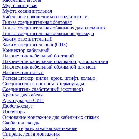
Муфта концевая
Муфта соединительная
Кабельные наконечники и соединители
Гильза соединительная болтовая
Гильза соединительная обжимная для алюминия
Гильза соединительная обжимная для меди
Зажим ответвительный
Зажим соединительный (СИЗ)
Коннектор кабельный
Наконечник кабельный болтовой
Наконечник кабельный обжимной для алюминия
Наконечник кабельный обжимной для меди
Наконечник-гильза
Разъем штекер, вилка, крюк, штифт, кольцо
Соединители с припоем в термоусадке
Соединитель слаботочный (скотчлок)
Крепеж для кабеля
Арматура для СИП
Дюбель-хомут
Изоляторы
Основание монтажное для кабельных стяжек
Скоба под гвоздь
Скобы, серьги, зажимы крепежные
Спираль, лента монтажная