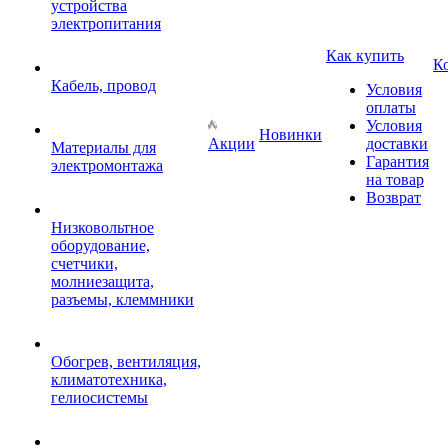
устройства
электропитания
Как купить
К
Кабель, провод
Условия
оплаты
Условия
Новинки
Акции
доставки
Материалы для
Гарантия
электромонтажа
на товар
Возврат
Низковольтное
оборудование,
счетчики,
молниезащита,
разъемы, клеммники
Обогрев, вентиляция,
климатотехника,
гелиосистемы