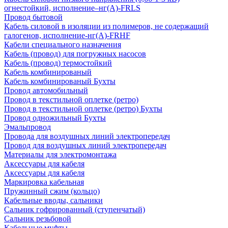
огнестойкий, исполнение–нг(А)-FRLS
Провод бытовой
Кабель силовой в изоляции из полимеров, не содержащий
галогенов, исполнение-нг(А)-FRHF
Кабели специального назначения
Кабель (провод) для погружных насосов
Кабель (провод) термостойкий
Кабель комбинированый
Кабель комбинированый Бухты
Провод автомобильный
Провод в текстильной оплетке (ретро)
Провод в текстильной оплетке (ретро) Бухты
Провод одножильный Бухты
Эмальпровод
Провода для воздушных линий электропередач
Провод для воздушных линий электропередач
Материалы для электромонтажа
Аксессуары для кабеля
Аксессуары для кабеля
Маркировка кабельная
Пружинный сжим (кольцо)
Кабельные вводы, сальники
Сальник гофрированный (ступенчатый)
Сальник резьбовой
Кабельные муфты