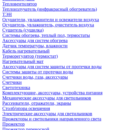
Тепловентилятор
Теплоизлучатель (инфракрасный обогреватель)
ТЭН
Осушители, увлажнители и освежители воздуха
Осушитель, увлажнитель, очиститель воздуха
Сушитель (сушилка)
Системы обогрева, теплый пол, термостаты
Аксессуары для систем обогрева
Датчик температуры, влажности
Кабель нагревательный
Терморегулятор (термостат)
Нагревательный мат
Аксессуары для систем защиты от протечки воды
Системы защиты от протечки воды
Счетчики воды, газа, аксессуары
Счетчики
Светотехника
Комплектующие, аксессуары, устройства питания
Механические аксессуары для светильников
Рассеиватели, отражатели, экраны
Столб/опора освещения
Электрические аксессуары для светильников
Прожекторы и светильники направленного света
Прожектор
Прожектор переносной