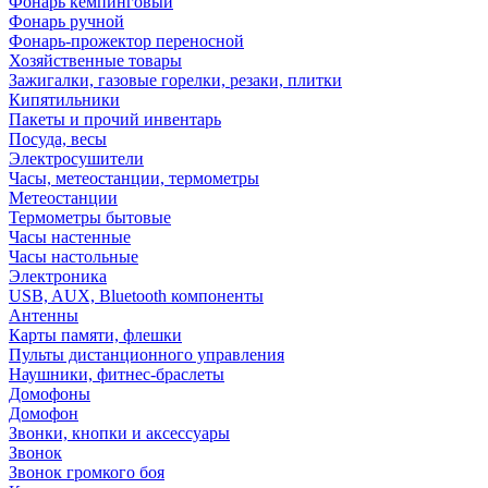
Фонарь кемпинговый
Фонарь ручной
Фонарь-прожектор переносной
Хозяйственные товары
Зажигалки, газовые горелки, резаки, плитки
Кипятильники
Пакеты и прочий инвентарь
Посуда, весы
Электросушители
Часы, метеостанции, термометры
Метеостанции
Термометры бытовые
Часы настенные
Часы настольные
Электроника
USB, AUX, Bluetooth компоненты
Антенны
Карты памяти, флешки
Пульты дистанционного управления
Наушники, фитнес-браслеты
Домофоны
Домофон
Звонки, кнопки и аксессуары
Звонок
Звонок громкого боя