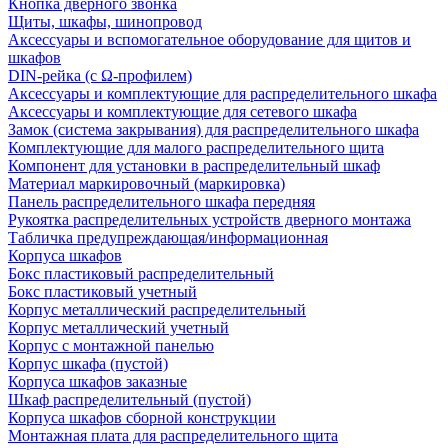
Кнопка дверного звонка
Щиты, шкафы, шинопровод
Аксессуары и вспомогательное оборудование для щитов и
шкафов
DIN-рейка (с Ω-профилем)
Аксессуары и комплектующие для распределительного шкафа
Аксессуары и комплектующие для сетевого шкафа
Замок (система закрывания) для распределительного шкафа
Комплектующие для малого распределительного щита
Компонент для установки в распределительный шкаф
Материал маркировочный (маркировка)
Панель распределительного шкафа передняя
Рукоятка распределительных устройств дверного монтажа
Табличка предупреждающая/информационная
Корпуса шкафов
Бокс пластиковый распределительный
Бокс пластиковый учетный
Корпус металлический распределительный
Корпус металлический учетный
Корпус с монтажной панелью
Корпус шкафа (пустой)
Корпуса шкафов заказные
Шкаф распределительный (пустой)
Корпуса шкафов сборной конструкции
Монтажная плата для распределительного щита