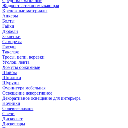
Средства смазочные
Жидкость стеклоомывающая
Крепежные материалы
Анкеры
Болты
Гайки
Дюбели
Заклепки
Саморезы
Гвозди
Такелаж
Тросы, цепи, веревки
Уголок, лента
Хомуты обжимные
Шайбы
Шпильки
Шурупы
Фурнитура мебельная
Освещение декоративное
Декоративное освещение для интерьера
Ночники
Солевые лампы
Свечи
Дискосвет
Дискошары