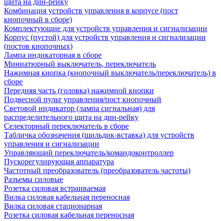
щита на дин-рейку
Комбинация устройств управления в корпусе (пост
кнопочный в сборе)
Комплектующие для устройств управления и сигнализации
Корпус (пустой) для устройств управления и сигнализации
(постов кнопочных)
Лампа индикаторная в сборе
Миниатюрный выключатель, переключатель
Нажимная кнопка (кнопочный выключатель/переключатель) в
сборе
Передняя часть (головка) нажимной кнопки
Подвесной пульт управления/пост кнопочный
Световой индикатор (лампа сигнальная) для
распределительного щита на дин-рейку
Селекторный переключатель в сборе
Табличка обозначения (шильдик-вставка) для устройств
управления и сигнализации
Управляющий переключатель/командоконтроллер
Пускорегулирующая аппаратура
Частотный преобразователь (преобразователь частоты)
Разъемы силовые
Розетка силовая встраиваемая
Вилка силовая кабельная переносная
Вилка силовая стационарная
Розетка силовая кабельная переносная