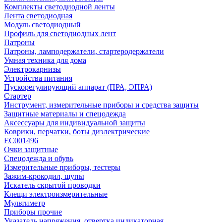
Комплекты светодиодной ленты
Лента светодиодная
Модуль светодиодный
Профиль для светодиодных лент
Патроны
Патроны, ламподержатели, стартеродержатели
Умная техника для дома
Электрокарнизы
Устройства питания
Пускорегулирующий аппарат (ПРА, ЭПРА)
Стартер
Инструмент, измерительные приборы и средства защиты
Защитные материалы и спецодежда
Аксессуары для индивидуальной защиты
Коврики, перчатки, боты диэлектрические
EC001496
Очки защитные
Спецодежда и обувь
Измерительные приборы, тестеры
Зажим-крокодил, щупы
Искатель скрытой проводки
Клещи электроизмерительные
Мультиметр
Приборы прочие
Указатель напряжения, отвертка индикаторная