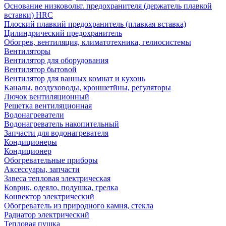
Основание низковольт. предохранителя (держатель плавкой
вставки) HRC
Плоский плавкий предохранитель (плавкая вставка)
Цилиндрический предохранитель
Обогрев, вентиляция, климатотехника, гелиосистемы
Вентиляторы
Вентилятор для оборудования
Вентилятор бытовой
Вентилятор для ванных комнат и кухонь
Каналы, воздуховоды, кроншетйны, регуляторы
Лючок вентиляционный
Решетка вентиляционная
Водонагреватели
Водонагреватель накопительный
Запчасти для водонагревателя
Кондиционеры
Кондиционер
Обогревательные приборы
Аксессуары, запчасти
Завеса тепловая электрическая
Коврик, одеяло, подушка, грелка
Конвектор электрический
Обогреватель из природного камня, стекла
Радиатор электрический
Тепловая пушка