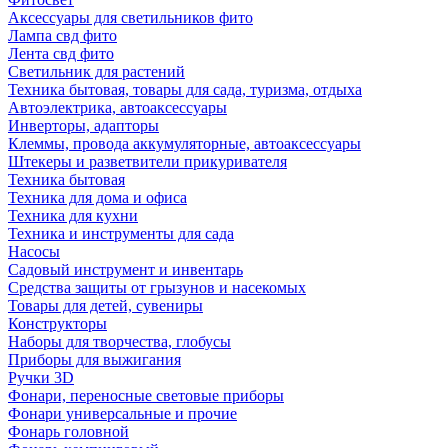
Аксессуары для светильников фито
Лампа свд фито
Лента свд фито
Светильник для растений
Техника бытовая, товары для сада, туризма, отдыха
Автоэлектрика, автоаксессуары
Инверторы, адапторы
Клеммы, провода аккумуляторные, автоаксессуары
Штекеры и разветвители прикуривателя
Техника бытовая
Техника для дома и офиса
Техника для кухни
Техника и инструменты для сада
Насосы
Садовый инструмент и инвентарь
Средства защиты от грызунов и насекомых
Товары для детей, сувениры
Конструкторы
Наборы для творчества, глобусы
Приборы для выжигания
Ручки 3D
Фонари, переносные световые приборы
Фонари универсальные и прочие
Фонарь головной