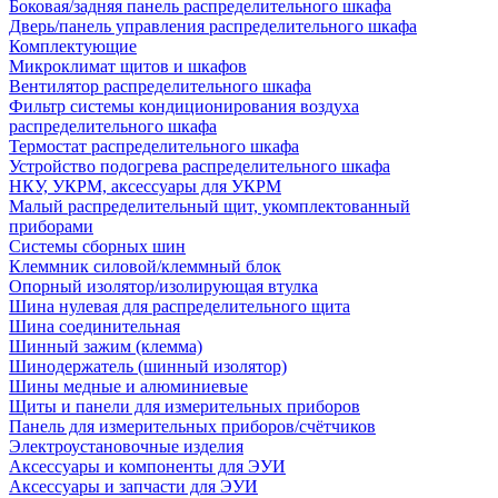
Боковая/задняя панель распределительного шкафа
Дверь/панель управления распределительного шкафа
Комплектующие
Микроклимат щитов и шкафов
Вентилятор распределительного шкафа
Фильтр системы кондиционирования воздуха
распределительного шкафа
Термостат распределительного шкафа
Устройство подогрева распределительного шкафа
НКУ, УКРМ, аксессуары для УКРМ
Малый распределительный щит, укомплектованный
приборами
Системы сборных шин
Клеммник силовой/клеммный блок
Опорный изолятор/изолирующая втулка
Шина нулевая для распределительного щита
Шина соединительная
Шинный зажим (клемма)
Шинодержатель (шинный изолятор)
Шины медные и алюминиевые
Щиты и панели для измерительных приборов
Панель для измерительных приборов/счётчиков
Электроустановочные изделия
Аксессуары и компоненты для ЭУИ
Аксессуары и запчасти для ЭУИ