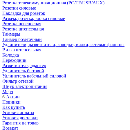
Розетка телекоммуникационная (PC/TF/USB/AUX)
Розетки силовые
Накладка для розеток
Разъем, розетка, вилка силовые
Розетка переносная
Розетка штепсельная
Таймеры
Таймер розеточный
Удлинители, разветвители, колодки, вилки, сетевые фильтры
Вилка штепсельная
Колодка
Переходник
Разветвитель, адаптер
Удлинитель бытовой
Удлинитель кабельный силовой
Фильтр сетевой
Шнур электропитания
Мерч
Акции
Новинки
Как купить
Условия оплаты
Условия доставки
Гарантия на товар
Возврат