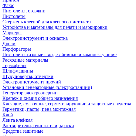
Флюс
Пистолеты, стержни
Пистолеты
Стержень клеевой для клеевого пистолета
Устройства и материалы для печати и маркировки
Маркеры
Электроинструмент и оснастка
Дрели
Перфораторы
Пистолеты газовые гвоздезабивные и комплектующие
Расходные материалы
Термофены
Шлифмашины
Шуруповерты, отвертки
Электроинструмент прочий
Установки генераторные (электростанции)
Генератор электроэнергии
Крепеж и химия общего назначения
Клеящие, смазочные, герметизирующие и защитные средства
Герметики, пасты, пена монтажная
Клей
Лента клейкая
Растворители, очистители, краски
Средства защитные