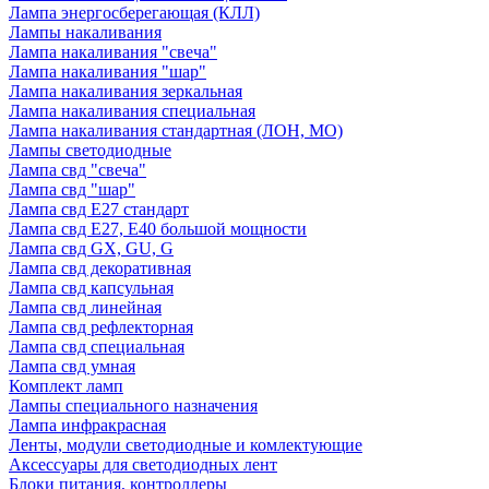
Лампа энергосберегающая (КЛЛ)
Лампы накаливания
Лампа накаливания "свеча"
Лампа накаливания "шар"
Лампа накаливания зеркальная
Лампа накаливания специальная
Лампа накаливания стандартная (ЛОН, МО)
Лампы светодиодные
Лампа свд "свеча"
Лампа свд "шар"
Лампа свд E27 стандарт
Лампа свд E27, Е40 большой мощности
Лампа свд GX, GU, G
Лампа свд декоративная
Лампа свд капсульная
Лампа свд линейная
Лампа свд рефлекторная
Лампа свд специальная
Лампа свд умная
Комплект ламп
Лампы специального назначения
Лампа инфракрасная
Ленты, модули светодиодные и комлектующие
Аксессуары для светодиодных лент
Блоки питания, контроллеры