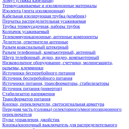
Хомут (стяжка кабельная)
Термоусаживаемые и изоляционные материалы
Изолента (лента изоляционная)
Кабельная изолирующая трубка (кембрик)
Перчатка распределительная усаживаемая
Трубка термоусадочная, наборы трубок
Колпачок усаживаемый
Телекоммуникационные, антенные компоненты
Делители, ответвители антенные
Разъем коаксиальный штекерный
Разъем телефонный, компьютерный, антенный
Шнур телефонный, аудио, видео, компьютерный
Низковольтное оборудование, счетчики, молниезащита,
разъемы, клеммники
Источники бесперебойного питания
Источник бесперебойного питания
Источники питания, трансформаторы, стабилизаторы
Источник питания (инвертор)
Стабилизатор напряжения
Трансформатор питания
Кнопки, переключатели, светосигнальная арматура
Передняя часть (головка) селекторного/многопозиционного
переключателя
Пульт управления, джойстик
Кнопка/кнопочный выключатель для распределительного