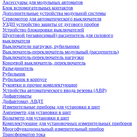
Аксессуары для модульных автоматов
Блок вспомогательных контактов
Дополнительные устройства модульной системы
Сервомотор для автоматического выключателя
УЗДП устройство защиты от дугового пробоя
Устройство блокировки выключателей
Шунтовой (независимый) расцепитель для силового
выключателя
Выключатели нагрузки, рубильники
Выключатель-переключатель модульный (расцепитель)
Выключатель-переключатель нагрузки
Концевой выключатель, переключатель
Разъединитель
Рубильник
Рубильник в корпусе
Рукоятки и прочие комплектующие
Устройства автоматического ввода резерва (АВР)
Дифавтоматы
Дифавтомат, АВДТ
Измерительные приборы для установки в щит
Амперметр для установки в щит
Вольтметр для установки в щит
Комплектующие для установочных измерительных приборов
Многофункциональный измерительный прибор
Трансформатор тока