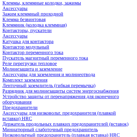
Клеммы, клеммные колодки, зажимы
Аксессуары
Зажим клеммный проходной
Клемма безвинтовая
Клеммник (колодка клеммная)
Контакторы, пускатели
Аксессуары
Катушка для контактора
Контактор модульный
Контактор переменного тока
Пускатель магнитный переменного тока
Реле перегрузки тепловое
Молниезащита и заземление
Аксессуары для заземления и молниеотвода
Комплект заземления
Ленточный заземлитель (гибкая перемычка)
Разрядник для молниезащиты систем энергоснабжения
Устройство защиты от перенапряжения для оконечного
оборудования
Предохранители
Аксессуары для низковольт. предохранителя (плавкой
вставки) HRC
Держатель продольных плавких предохранителей (вставок)
Миниатюрный слаботочный предохранитель
Низковольтный предохранитель (плавкая вставка) HRC