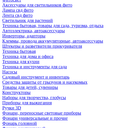
Аксессуары для светильников фито
Лампа свд фито
Лента свд фито
Светильник для растений
Техника бытовая, товары для сада, туризма, отдыха
Автоэлектрика, автоаксессуары
Инверторы, адапторы
Клеммы, провода аккумуляторные, автоаксессуары
Штекеры и разветвители прикуривателя
Техника бытовая
Техника для дома и офиса
Техника для кухни
Техника и инструменты для сада
Насосы
Садовый инструмент и инвентарь
Средства защиты от грызунов и насекомых
Товары для детей, сувениры
Конструкторы
Наборы для творчества, глобусы
Приборы для выжигания
Ручки 3D
Фонари, переносные световые приборы
Фонари универсальные и прочие
Фонарь головной