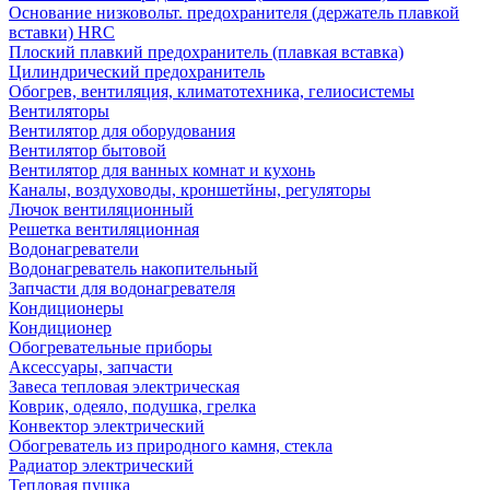
Основание низковольт. предохранителя (держатель плавкой
вставки) HRC
Плоский плавкий предохранитель (плавкая вставка)
Цилиндрический предохранитель
Обогрев, вентиляция, климатотехника, гелиосистемы
Вентиляторы
Вентилятор для оборудования
Вентилятор бытовой
Вентилятор для ванных комнат и кухонь
Каналы, воздуховоды, кроншетйны, регуляторы
Лючок вентиляционный
Решетка вентиляционная
Водонагреватели
Водонагреватель накопительный
Запчасти для водонагревателя
Кондиционеры
Кондиционер
Обогревательные приборы
Аксессуары, запчасти
Завеса тепловая электрическая
Коврик, одеяло, подушка, грелка
Конвектор электрический
Обогреватель из природного камня, стекла
Радиатор электрический
Тепловая пушка