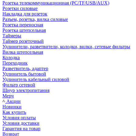
Розетка телекоммуникационная (PC/TF/USB/AUX)
Розетки силовые
Накладка для розеток
Разъем, розетка, вилка силовые
Розетка переносная
Розетка штепсельная
Таймеры
Таймер розеточный
Удлинители, разветвители, колодки, вилки, сетевые фильтры
Вилка штепсельная
Колодка
Переходник
Разветвитель, адаптер
Удлинитель бытовой
Удлинитель кабельный силовой
Фильтр сетевой
Шнур электропитания
Мерч
Акции
Новинки
Как купить
Условия оплаты
Условия доставки
Гарантия на товар
Возврат