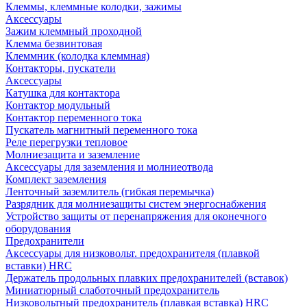
Клеммы, клеммные колодки, зажимы
Аксессуары
Зажим клеммный проходной
Клемма безвинтовая
Клеммник (колодка клеммная)
Контакторы, пускатели
Аксессуары
Катушка для контактора
Контактор модульный
Контактор переменного тока
Пускатель магнитный переменного тока
Реле перегрузки тепловое
Молниезащита и заземление
Аксессуары для заземления и молниеотвода
Комплект заземления
Ленточный заземлитель (гибкая перемычка)
Разрядник для молниезащиты систем энергоснабжения
Устройство защиты от перенапряжения для оконечного
оборудования
Предохранители
Аксессуары для низковольт. предохранителя (плавкой
вставки) HRC
Держатель продольных плавких предохранителей (вставок)
Миниатюрный слаботочный предохранитель
Низковольтный предохранитель (плавкая вставка) HRC