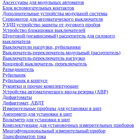
Аксессуары для модульных автоматов
Блок вспомогательных контактов
Дополнительные устройства модульной системы
Сервомотор для автоматического выключателя
УЗДП устройство защиты от дугового пробоя
Устройство блокировки выключателей
Шунтовой (независимый) расцепитель для силового
выключателя
Выключатели нагрузки, рубильники
Выключатель-переключатель модульный (расцепитель)
Выключатель-переключатель нагрузки
Концевой выключатель, переключатель
Разъединитель
Рубильник
Рубильник в корпусе
Рукоятки и прочие комплектующие
Устройства автоматического ввода резерва (АВР)
Дифавтоматы
Дифавтомат, АВДТ
Измерительные приборы для установки в щит
Амперметр для установки в щит
Вольтметр для установки в щит
Комплектующие для установочных измерительных приборов
Многофункциональный измерительный прибор
Трансформатор тока