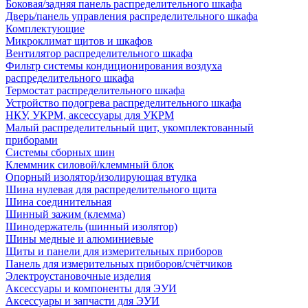
Боковая/задняя панель распределительного шкафа
Дверь/панель управления распределительного шкафа
Комплектующие
Микроклимат щитов и шкафов
Вентилятор распределительного шкафа
Фильтр системы кондиционирования воздуха
распределительного шкафа
Термостат распределительного шкафа
Устройство подогрева распределительного шкафа
НКУ, УКРМ, аксессуары для УКРМ
Малый распределительный щит, укомплектованный
приборами
Системы сборных шин
Клеммник силовой/клеммный блок
Опорный изолятор/изолирующая втулка
Шина нулевая для распределительного щита
Шина соединительная
Шинный зажим (клемма)
Шинодержатель (шинный изолятор)
Шины медные и алюминиевые
Щиты и панели для измерительных приборов
Панель для измерительных приборов/счётчиков
Электроустановочные изделия
Аксессуары и компоненты для ЭУИ
Аксессуары и запчасти для ЭУИ