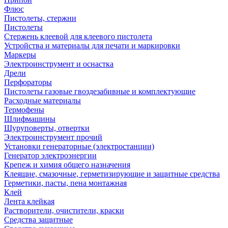
Флюс
Пистолеты, стержни
Пистолеты
Стержень клеевой для клеевого пистолета
Устройства и материалы для печати и маркировки
Маркеры
Электроинструмент и оснастка
Дрели
Перфораторы
Пистолеты газовые гвоздезабивные и комплектующие
Расходные материалы
Термофены
Шлифмашины
Шуруповерты, отвертки
Электроинструмент прочий
Установки генераторные (электростанции)
Генератор электроэнергии
Крепеж и химия общего назначения
Клеящие, смазочные, герметизирующие и защитные средства
Герметики, пасты, пена монтажная
Клей
Лента клейкая
Растворители, очистители, краски
Средства защитные