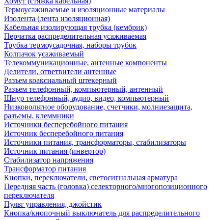
Хомут (стяжка кабельная)
Термоусаживаемые и изоляционные материалы
Изолента (лента изоляционная)
Кабельная изолирующая трубка (кембрик)
Перчатка распределительная усаживаемая
Трубка термоусадочная, наборы трубок
Колпачок усаживаемый
Телекоммуникационные, антенные компоненты
Делители, ответвители антенные
Разъем коаксиальный штекерный
Разъем телефонный, компьютерный, антенный
Шнур телефонный, аудио, видео, компьютерный
Низковольтное оборудование, счетчики, молниезащита,
разъемы, клеммники
Источники бесперебойного питания
Источник бесперебойного питания
Источники питания, трансформаторы, стабилизаторы
Источник питания (инвертор)
Стабилизатор напряжения
Трансформатор питания
Кнопки, переключатели, светосигнальная арматура
Передняя часть (головка) селекторного/многопозиционного
переключателя
Пульт управления, джойстик
Кнопка/кнопочный выключатель для распределительного