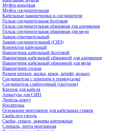
Муфта концевая
Муфта соединительная
Кабельные наконечники и соединители
Гильза соединительная болтовая
Гильза соединительная обжимная для алюминия
Гильза соединительная обжимная для меди
Зажим ответвительный
Зажим соединительный (СИЗ)
Коннектор кабельный
Наконечник кабельный болтовой
Наконечник кабельный обжимной для алюминия
Наконечник кабельный обжимной для меди
Наконечник-гильза
Разъем штекер, вилка, крюк, штифт, кольцо
Соединители с припоем в термоусадке
Соединитель слаботочный (скотчлок)
Крепеж для кабеля
Арматура для СИП
Дюбель-хомут
Изоляторы
Основание монтажное для кабельных стяжек
Скоба под гвоздь
Скобы, серьги, зажимы крепежные
Спираль, лента монтажная