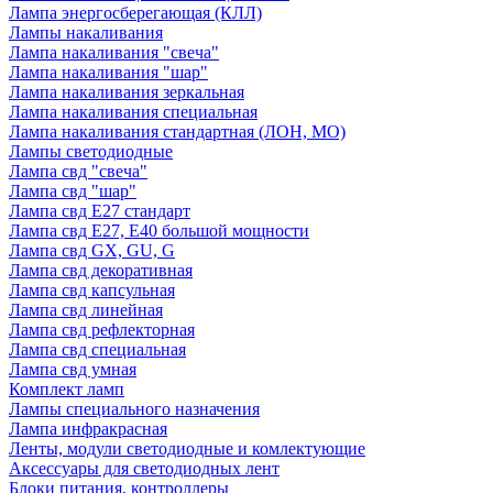
Лампа энергосберегающая (КЛЛ)
Лампы накаливания
Лампа накаливания "свеча"
Лампа накаливания "шар"
Лампа накаливания зеркальная
Лампа накаливания специальная
Лампа накаливания стандартная (ЛОН, МО)
Лампы светодиодные
Лампа свд "свеча"
Лампа свд "шар"
Лампа свд E27 стандарт
Лампа свд E27, Е40 большой мощности
Лампа свд GX, GU, G
Лампа свд декоративная
Лампа свд капсульная
Лампа свд линейная
Лампа свд рефлекторная
Лампа свд специальная
Лампа свд умная
Комплект ламп
Лампы специального назначения
Лампа инфракрасная
Ленты, модули светодиодные и комлектующие
Аксессуары для светодиодных лент
Блоки питания, контроллеры