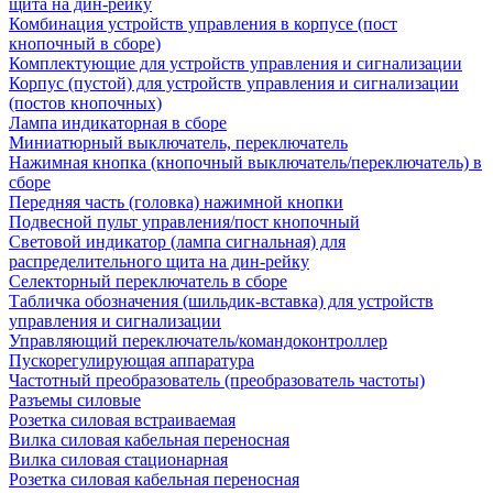
щита на дин-рейку
Комбинация устройств управления в корпусе (пост
кнопочный в сборе)
Комплектующие для устройств управления и сигнализации
Корпус (пустой) для устройств управления и сигнализации
(постов кнопочных)
Лампа индикаторная в сборе
Миниатюрный выключатель, переключатель
Нажимная кнопка (кнопочный выключатель/переключатель) в
сборе
Передняя часть (головка) нажимной кнопки
Подвесной пульт управления/пост кнопочный
Световой индикатор (лампа сигнальная) для
распределительного щита на дин-рейку
Селекторный переключатель в сборе
Табличка обозначения (шильдик-вставка) для устройств
управления и сигнализации
Управляющий переключатель/командоконтроллер
Пускорегулирующая аппаратура
Частотный преобразователь (преобразователь частоты)
Разъемы силовые
Розетка силовая встраиваемая
Вилка силовая кабельная переносная
Вилка силовая стационарная
Розетка силовая кабельная переносная