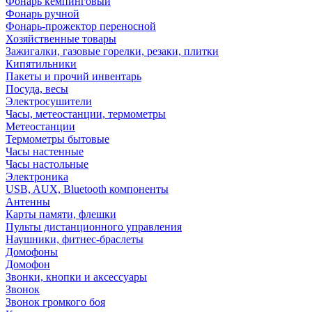
Фонарь кемпинговый
Фонарь ручной
Фонарь-прожектор переносной
Хозяйственные товары
Зажигалки, газовые горелки, резаки, плитки
Кипятильники
Пакеты и прочий инвентарь
Посуда, весы
Электросушители
Часы, метеостанции, термометры
Метеостанции
Термометры бытовые
Часы настенные
Часы настольные
Электроника
USB, AUX, Bluetooth компоненты
Антенны
Карты памяти, флешки
Пульты дистанционного управления
Наушники, фитнес-браслеты
Домофоны
Домофон
Звонки, кнопки и аксессуары
Звонок
Звонок громкого боя