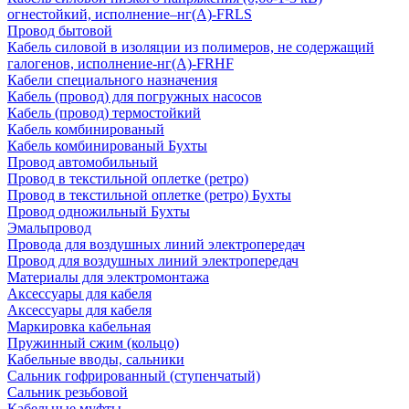
огнестойкий, исполнение–нг(А)-FRLS
Провод бытовой
Кабель силовой в изоляции из полимеров, не содержащий
галогенов, исполнение-нг(А)-FRHF
Кабели специального назначения
Кабель (провод) для погружных насосов
Кабель (провод) термостойкий
Кабель комбинированый
Кабель комбинированый Бухты
Провод автомобильный
Провод в текстильной оплетке (ретро)
Провод в текстильной оплетке (ретро) Бухты
Провод одножильный Бухты
Эмальпровод
Провода для воздушных линий электропередач
Провод для воздушных линий электропередач
Материалы для электромонтажа
Аксессуары для кабеля
Аксессуары для кабеля
Маркировка кабельная
Пружинный сжим (кольцо)
Кабельные вводы, сальники
Сальник гофрированный (ступенчатый)
Сальник резьбовой
Кабельные муфты