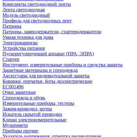
Комплекты светодиодной ленты
Лента светодиодная
Модуль светодиодный
Профиль для светодиодных лент
Патроны
Патроны, ламподержатели, стартеродержатели
Умная техника для дома
Электрокарнизы
Устройства питания
Пускорегулирующий аппарат (ПРА, ЭПРА)
Стартер
Инструмент, измерительные приборы и средства защиты
Защитные материалы и спецодежда
Аксессуары для индивидуальной защиты
Коврики, перчатки, боты диэлектрические
EC001496
Очки защитные
Спецодежда и обувь
Измерительные приборы, тестеры
Зажим-крокодил, щупы
Искатель скрытой проводки
Клещи электроизмерительные
Мультиметр
Приборы прочие
Указатель напряжения, отвертка индикаторная