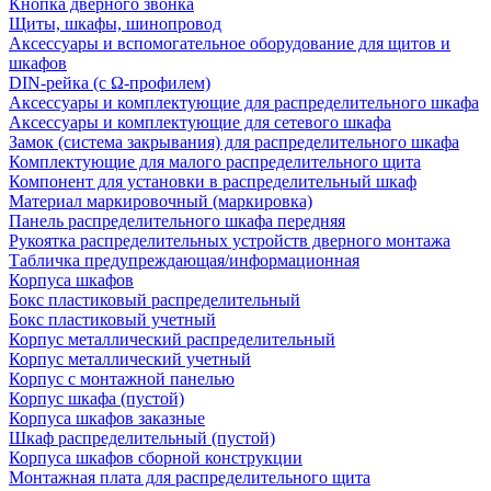
Кнопка дверного звонка
Щиты, шкафы, шинопровод
Аксессуары и вспомогательное оборудование для щитов и
шкафов
DIN-рейка (с Ω-профилем)
Аксессуары и комплектующие для распределительного шкафа
Аксессуары и комплектующие для сетевого шкафа
Замок (система закрывания) для распределительного шкафа
Комплектующие для малого распределительного щита
Компонент для установки в распределительный шкаф
Материал маркировочный (маркировка)
Панель распределительного шкафа передняя
Рукоятка распределительных устройств дверного монтажа
Табличка предупреждающая/информационная
Корпуса шкафов
Бокс пластиковый распределительный
Бокс пластиковый учетный
Корпус металлический распределительный
Корпус металлический учетный
Корпус с монтажной панелью
Корпус шкафа (пустой)
Корпуса шкафов заказные
Шкаф распределительный (пустой)
Корпуса шкафов сборной конструкции
Монтажная плата для распределительного щита