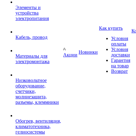
Элементы и
устройства
электропитания
Как купить
К
Кабель, провод
Условия
оплаты
Условия
Новинки
Акции
доставки
Материалы для
Гарантия
электромонтажа
на товар
Возврат
Низковольтное
оборудование,
счетчики,
молниезащита,
разъемы, клеммники
Обогрев, вентиляция,
климатотехника,
гелиосистемы