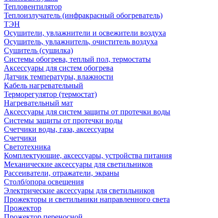
Тепловентилятор
Теплоизлучатель (инфракрасный обогреватель)
ТЭН
Осушители, увлажнители и освежители воздуха
Осушитель, увлажнитель, очиститель воздуха
Сушитель (сушилка)
Системы обогрева, теплый пол, термостаты
Аксессуары для систем обогрева
Датчик температуры, влажности
Кабель нагревательный
Терморегулятор (термостат)
Нагревательный мат
Аксессуары для систем защиты от протечки воды
Системы защиты от протечки воды
Счетчики воды, газа, аксессуары
Счетчики
Светотехника
Комплектующие, аксессуары, устройства питания
Механические аксессуары для светильников
Рассеиватели, отражатели, экраны
Столб/опора освещения
Электрические аксессуары для светильников
Прожекторы и светильники направленного света
Прожектор
Прожектор переносной