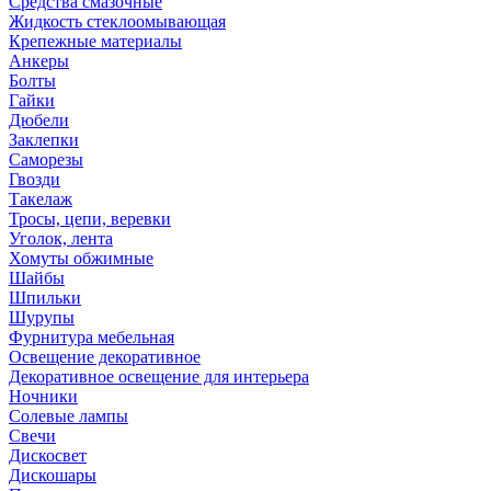
Средства смазочные
Жидкость стеклоомывающая
Крепежные материалы
Анкеры
Болты
Гайки
Дюбели
Заклепки
Саморезы
Гвозди
Такелаж
Тросы, цепи, веревки
Уголок, лента
Хомуты обжимные
Шайбы
Шпильки
Шурупы
Фурнитура мебельная
Освещение декоративное
Декоративное освещение для интерьера
Ночники
Солевые лампы
Свечи
Дискосвет
Дискошары