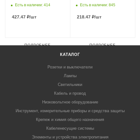
Есть в наличии: 414
Есть в наличии: 845
427.47
₽
/шт
218.47
₽
/шт
ПОДРОБНЕЕ
ПОДРОБНЕЕ
КАТАЛОГ
Розетки и выключатели
Лампы
Светильники
Кабель и провод
Низковольтное оборудование
Инструмент, измерительные приборы и средства защиты
Крепеж и химия общего назначения
Кабеленесущие системы
Элементы и устройства электропитания