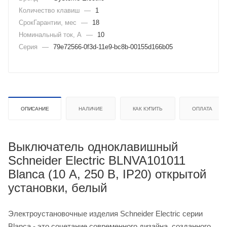
Количество клавиш
—
1
СрокГарантии, мес
—
18
Номинальный ток, А
—
10
Серия
—
79e72566-0f3d-11e9-bc8b-00155d166b05
ОПИСАНИЕ
НАЛИЧИЕ
КАК КУПИТЬ
ОПЛАТА
Выключатель одноклавишный
Schneider Electric BLNVA101011
Blanca (10 А, 250 В, IP20) открытой
установки, белый
Электроустановочные изделия Schneider Electric серии
Blanca - это сочетание современного дизайна, созданного