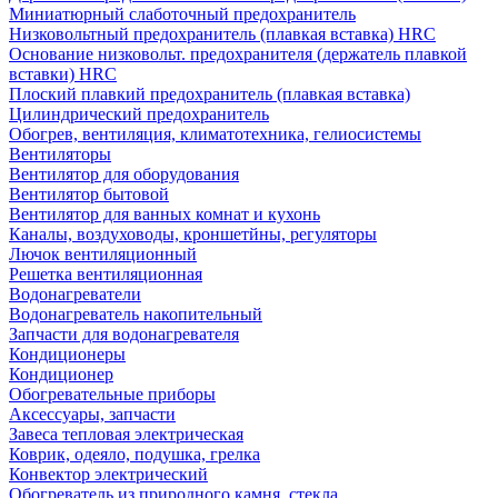
Миниатюрный слаботочный предохранитель
Низковольтный предохранитель (плавкая вставка) HRC
Основание низковольт. предохранителя (держатель плавкой
вставки) HRC
Плоский плавкий предохранитель (плавкая вставка)
Цилиндрический предохранитель
Обогрев, вентиляция, климатотехника, гелиосистемы
Вентиляторы
Вентилятор для оборудования
Вентилятор бытовой
Вентилятор для ванных комнат и кухонь
Каналы, воздуховоды, кроншетйны, регуляторы
Лючок вентиляционный
Решетка вентиляционная
Водонагреватели
Водонагреватель накопительный
Запчасти для водонагревателя
Кондиционеры
Кондиционер
Обогревательные приборы
Аксессуары, запчасти
Завеса тепловая электрическая
Коврик, одеяло, подушка, грелка
Конвектор электрический
Обогреватель из природного камня, стекла