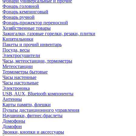
Фонари универсальные и прочие
Фонарь головной
Фонарь кемпинговый
Фонарь ручной
Фонарь-прожектор переносной
Хозяйственные товары
Зажигалки, газовые горелки, резаки, плитки
Кипятильники
Пакеты и прочий инвентарь
Посуда, весы
Электросушители
Часы, метеостанции, термометры
Метеостанции
Термометры бытовые
Часы настенные
Часы настольные
Электроника
USB, AUX, Bluetooth компоненты
Антенны
Карты памяти, флешки
Пульты дистанционного управления
Наушники, фитнес-браслеты
Домофоны
Домофон
Звонки, кнопки и аксессуары