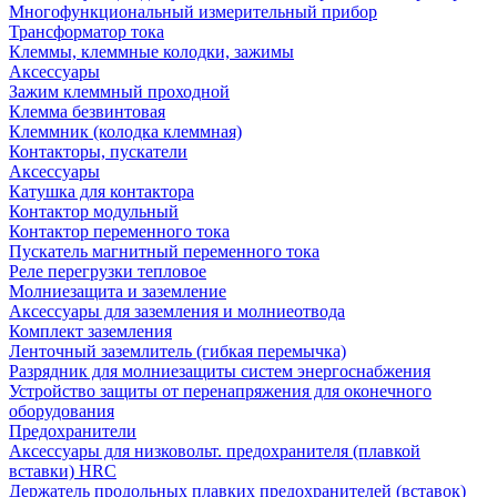
Многофункциональный измерительный прибор
Трансформатор тока
Клеммы, клеммные колодки, зажимы
Аксессуары
Зажим клеммный проходной
Клемма безвинтовая
Клеммник (колодка клеммная)
Контакторы, пускатели
Аксессуары
Катушка для контактора
Контактор модульный
Контактор переменного тока
Пускатель магнитный переменного тока
Реле перегрузки тепловое
Молниезащита и заземление
Аксессуары для заземления и молниеотвода
Комплект заземления
Ленточный заземлитель (гибкая перемычка)
Разрядник для молниезащиты систем энергоснабжения
Устройство защиты от перенапряжения для оконечного
оборудования
Предохранители
Аксессуары для низковольт. предохранителя (плавкой
вставки) HRC
Держатель продольных плавких предохранителей (вставок)