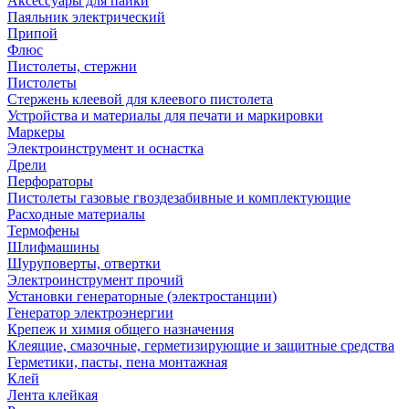
Аксессуары для пайки
Паяльник электрический
Припой
Флюс
Пистолеты, стержни
Пистолеты
Стержень клеевой для клеевого пистолета
Устройства и материалы для печати и маркировки
Маркеры
Электроинструмент и оснастка
Дрели
Перфораторы
Пистолеты газовые гвоздезабивные и комплектующие
Расходные материалы
Термофены
Шлифмашины
Шуруповерты, отвертки
Электроинструмент прочий
Установки генераторные (электростанции)
Генератор электроэнергии
Крепеж и химия общего назначения
Клеящие, смазочные, герметизирующие и защитные средства
Герметики, пасты, пена монтажная
Клей
Лента клейкая