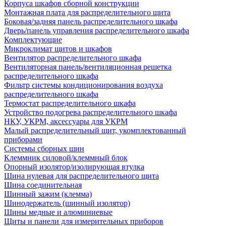
Корпуса шкафов сборной конструкции
Монтажная плата для распределительного щита
Боковая/задняя панель распределительного шкафа
Дверь/панель управления распределительного шкафа
Комплектующие
Микроклимат щитов и шкафов
Вентилятор распределительного шкафа
Вентиляторная панель/вентиляционная решетка
распределительного шкафа
Фильтр системы кондиционирования воздуха
распределительного шкафа
Термостат распределительного шкафа
Устройство подогрева распределительного шкафа
НКУ, УКРМ, аксессуары для УКРМ
Малый распределительный щит, укомплектованный
приборами
Системы сборных шин
Клеммник силовой/клеммный блок
Опорный изолятор/изолирующая втулка
Шина нулевая для распределительного щита
Шина соединительная
Шинный зажим (клемма)
Шинодержатель (шинный изолятор)
Шины медные и алюминиевые
Щиты и панели для измерительных приборов