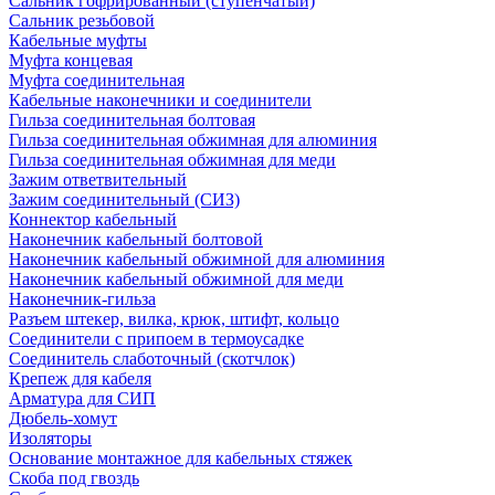
Сальник гофрированный (ступенчатый)
Сальник резьбовой
Кабельные муфты
Муфта концевая
Муфта соединительная
Кабельные наконечники и соединители
Гильза соединительная болтовая
Гильза соединительная обжимная для алюминия
Гильза соединительная обжимная для меди
Зажим ответвительный
Зажим соединительный (СИЗ)
Коннектор кабельный
Наконечник кабельный болтовой
Наконечник кабельный обжимной для алюминия
Наконечник кабельный обжимной для меди
Наконечник-гильза
Разъем штекер, вилка, крюк, штифт, кольцо
Соединители с припоем в термоусадке
Соединитель слаботочный (скотчлок)
Крепеж для кабеля
Арматура для СИП
Дюбель-хомут
Изоляторы
Основание монтажное для кабельных стяжек
Скоба под гвоздь