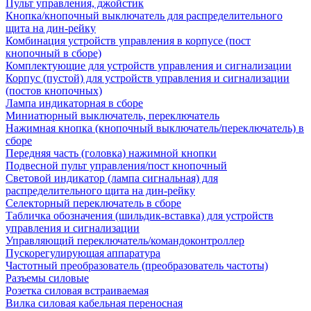
Пульт управления, джойстик
Кнопка/кнопочный выключатель для распределительного
щита на дин-рейку
Комбинация устройств управления в корпусе (пост
кнопочный в сборе)
Комплектующие для устройств управления и сигнализации
Корпус (пустой) для устройств управления и сигнализации
(постов кнопочных)
Лампа индикаторная в сборе
Миниатюрный выключатель, переключатель
Нажимная кнопка (кнопочный выключатель/переключатель) в
сборе
Передняя часть (головка) нажимной кнопки
Подвесной пульт управления/пост кнопочный
Световой индикатор (лампа сигнальная) для
распределительного щита на дин-рейку
Селекторный переключатель в сборе
Табличка обозначения (шильдик-вставка) для устройств
управления и сигнализации
Управляющий переключатель/командоконтроллер
Пускорегулирующая аппаратура
Частотный преобразователь (преобразователь частоты)
Разъемы силовые
Розетка силовая встраиваемая
Вилка силовая кабельная переносная