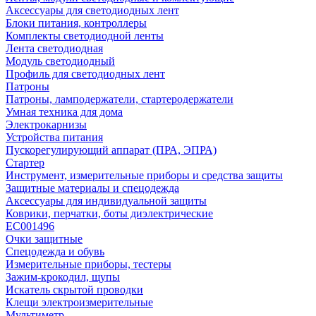
Аксессуары для светодиодных лент
Блоки питания, контроллеры
Комплекты светодиодной ленты
Лента светодиодная
Модуль светодиодный
Профиль для светодиодных лент
Патроны
Патроны, ламподержатели, стартеродержатели
Умная техника для дома
Электрокарнизы
Устройства питания
Пускорегулирующий аппарат (ПРА, ЭПРА)
Стартер
Инструмент, измерительные приборы и средства защиты
Защитные материалы и спецодежда
Аксессуары для индивидуальной защиты
Коврики, перчатки, боты диэлектрические
EC001496
Очки защитные
Спецодежда и обувь
Измерительные приборы, тестеры
Зажим-крокодил, щупы
Искатель скрытой проводки
Клещи электроизмерительные
Мультиметр