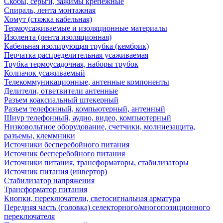
Скобы, серьги, зажимы крепежные
Спираль, лента монтажная
Хомут (стяжка кабельная)
Термоусаживаемые и изоляционные материалы
Изолента (лента изоляционная)
Кабельная изолирующая трубка (кембрик)
Перчатка распределительная усаживаемая
Трубка термоусадочная, наборы трубок
Колпачок усаживаемый
Телекоммуникационные, антенные компоненты
Делители, ответвители антенные
Разъем коаксиальный штекерный
Разъем телефонный, компьютерный, антенный
Шнур телефонный, аудио, видео, компьютерный
Низковольтное оборудование, счетчики, молниезащита,
разъемы, клеммники
Источники бесперебойного питания
Источник бесперебойного питания
Источники питания, трансформаторы, стабилизаторы
Источник питания (инвертор)
Стабилизатор напряжения
Трансформатор питания
Кнопки, переключатели, светосигнальная арматура
Передняя часть (головка) селекторного/многопозиционного
переключателя