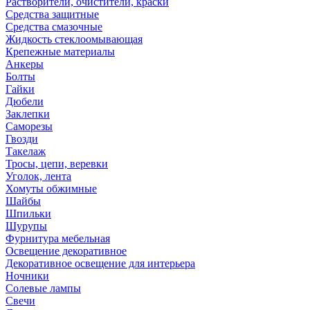
Растворители, очистители, краски
Средства защитные
Средства смазочные
Жидкость стеклоомывающая
Крепежные материалы
Анкеры
Болты
Гайки
Дюбели
Заклепки
Саморезы
Гвозди
Такелаж
Тросы, цепи, веревки
Уголок, лента
Хомуты обжимные
Шайбы
Шпильки
Шурупы
Фурнитура мебельная
Освещение декоративное
Декоративное освещение для интерьера
Ночники
Солевые лампы
Свечи