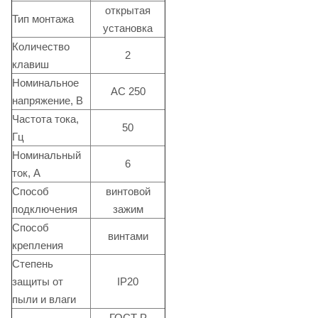
открытая
Тип монтажа
установка
Количество
2
клавиш
Номинальное
АС 250
напряжение, В
Частота тока,
50
Гц
Номинальный
6
ток, А
Способ
винтовой
подключения
зажим
Способ
винтами
крепления
Степень
защиты от
IP20
пыли и влаги
ГОСТ Р