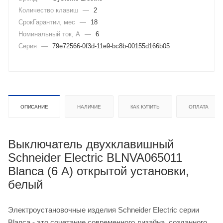
Количество клавиш
—
2
СрокГарантии, мес
—
18
Номинальный ток, А
—
6
Серия
—
79e72566-0f3d-11e9-bc8b-00155d166b05
ОПИСАНИЕ
НАЛИЧИЕ
КАК КУПИТЬ
ОПЛАТА
Выключатель двухклавишный
Schneider Electric BLNVA065011
Blanca (6 А) открытой установки,
белый
Электроустановочные изделия Schneider Electric серии
Blanca - это сочетание современного дизайна, созданного