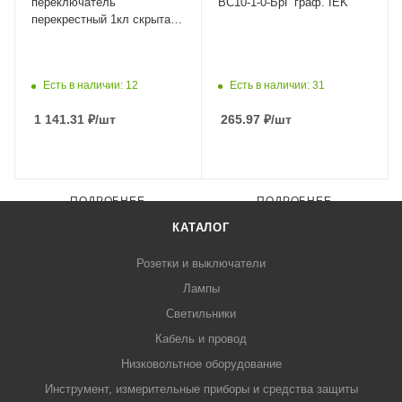
переключатель
ВС10-1-0-БрГ граф. IEK
перекрестный 1кл скрытая
10А IP20
быстрозажим.клем.
Есть в наличии: 12
Есть в наличии: 31
1 141.31
₽
/шт
265.97
₽
/шт
ПОДРОБНЕЕ
ПОДРОБНЕЕ
КАТАЛОГ
Розетки и выключатели
Лампы
Светильники
Кабель и провод
Низковольтное оборудование
Инструмент, измерительные приборы и средства защиты