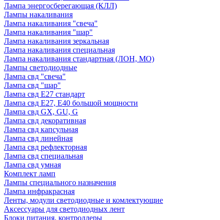
Лампа энергосберегающая (КЛЛ)
Лампы накаливания
Лампа накаливания "свеча"
Лампа накаливания "шар"
Лампа накаливания зеркальная
Лампа накаливания специальная
Лампа накаливания стандартная (ЛОН, МО)
Лампы светодиодные
Лампа свд "свеча"
Лампа свд "шар"
Лампа свд E27 стандарт
Лампа свд E27, Е40 большой мощности
Лампа свд GX, GU, G
Лампа свд декоративная
Лампа свд капсульная
Лампа свд линейная
Лампа свд рефлекторная
Лампа свд специальная
Лампа свд умная
Комплект ламп
Лампы специального назначения
Лампа инфракрасная
Ленты, модули светодиодные и комлектующие
Аксессуары для светодиодных лент
Блоки питания, контроллеры