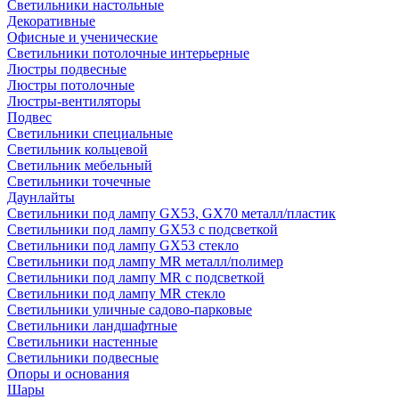
Светильники настольные
Декоративные
Офисные и ученические
Светильники потолочные интерьерные
Люстры подвесные
Люстры потолочные
Люстры-вентиляторы
Подвес
Светильники специальные
Светильник кольцевой
Светильник мебельный
Светильники точечные
Даунлайты
Светильники под лампу GX53, GX70 металл/пластик
Светильники под лампу GX53 с подсветкой
Светильники под лампу GX53 стекло
Светильники под лампу MR металл/полимер
Светильники под лампу MR с подсветкой
Светильники под лампу MR стекло
Светильники уличные садово-парковые
Светильники ландшафтные
Светильники настенные
Светильники подвесные
Опоры и основания
Шары