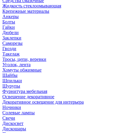
Средства смазочные
Жидкость стеклоомывающая
Крепежные материалы
Анкеры
Болты
Гайки
Дюбели
Заклепки
Саморезы
Гвозди
Такелаж
Тросы, цепи, веревки
Уголок, лента
Хомуты обжимные
Шайбы
Шпильки
Шурупы
Фурнитура мебельная
Освещение декоративное
Декоративное освещение для интерьера
Ночники
Солевые лампы
Свечи
Дискосвет
Дискошары