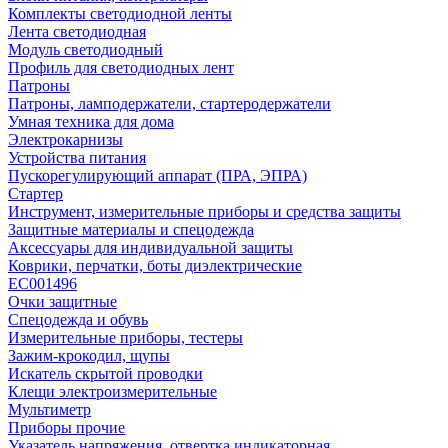
Комплекты светодиодной ленты
Лента светодиодная
Модуль светодиодный
Профиль для светодиодных лент
Патроны
Патроны, ламподержатели, стартеродержатели
Умная техника для дома
Электрокарнизы
Устройства питания
Пускорегулирующий аппарат (ПРА, ЭПРА)
Стартер
Инструмент, измерительные приборы и средства защиты
Защитные материалы и спецодежда
Аксессуары для индивидуальной защиты
Коврики, перчатки, боты диэлектрические
EC001496
Очки защитные
Спецодежда и обувь
Измерительные приборы, тестеры
Зажим-крокодил, щупы
Искатель скрытой проводки
Клещи электроизмерительные
Мультиметр
Приборы прочие
Указатель напряжения, отвертка индикаторная