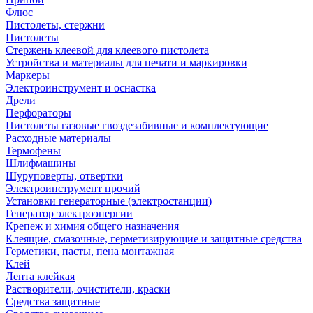
Флюс
Пистолеты, стержни
Пистолеты
Стержень клеевой для клеевого пистолета
Устройства и материалы для печати и маркировки
Маркеры
Электроинструмент и оснастка
Дрели
Перфораторы
Пистолеты газовые гвоздезабивные и комплектующие
Расходные материалы
Термофены
Шлифмашины
Шуруповерты, отвертки
Электроинструмент прочий
Установки генераторные (электростанции)
Генератор электроэнергии
Крепеж и химия общего назначения
Клеящие, смазочные, герметизирующие и защитные средства
Герметики, пасты, пена монтажная
Клей
Лента клейкая
Растворители, очистители, краски
Средства защитные