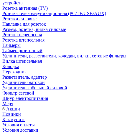
устройств
Розетка антенная (TV)
Розетка телекоммуникационная (PC/TF/USB/AUX)
Розетки силовые
Накладка для розеток
Разъем, розетка, вилка силовые
Розетка переносная
Розетка штепсельная
Таймеры
Таймер розеточный
Удлинители, разветвители, колодки, вилки, сетевые фильтры
Вилка штепсельная
Колодка
Переходник
Разветвитель, адаптер
Удлинитель бытовой
Удлинитель кабельный силовой
Фильтр сетевой
Шнур электропитания
Мерч
Акции
Новинки
Как купить
Условия оплаты
Условия доставки