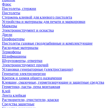
Флюс
Пистолеты, стержни
Пистолеты
Стержень клеевой для клеевого пистолета
Устройства и материалы для печати и маркировки
Маркеры
Электроинструмент и оснастка
Дрели
Перфораторы
Пистолеты газовые гвоздезабивные и комплектующие
Расходные материалы
Термофены
Шлифмашины
Шуруповерты, отвертки
Электроинструмент прочий
Установки генераторные (электростанции)
Генератор электроэнергии
Крепеж и химия общего назначения
Клеящие, смазочные, герметизирующие и защитные средства
Герметики, пасты, пена монтажная
Клей
Лента клейкая
Растворители, очистители, краски
Средства защитные