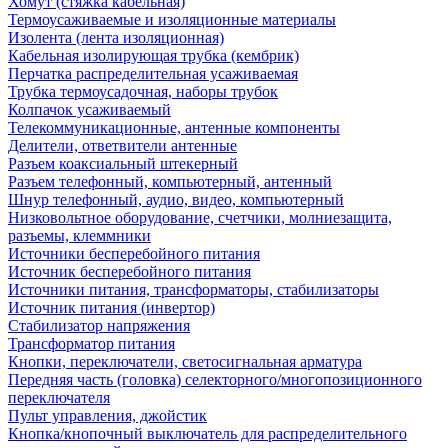
Хомут (стяжка кабельная)
Термоусаживаемые и изоляционные материалы
Изолента (лента изоляционная)
Кабельная изолирующая трубка (кембрик)
Перчатка распределительная усаживаемая
Трубка термоусадочная, наборы трубок
Колпачок усаживаемый
Телекоммуникационные, антенные компоненты
Делители, ответвители антенные
Разъем коаксиальный штекерный
Разъем телефонный, компьютерный, антенный
Шнур телефонный, аудио, видео, компьютерный
Низковольтное оборудование, счетчики, молниезащита,
разъемы, клеммники
Источники бесперебойного питания
Источник бесперебойного питания
Источники питания, трансформаторы, стабилизаторы
Источник питания (инвертор)
Стабилизатор напряжения
Трансформатор питания
Кнопки, переключатели, светосигнальная арматура
Передняя часть (головка) селекторного/многопозиционного
переключателя
Пульт управления, джойстик
Кнопка/кнопочный выключатель для распределительного