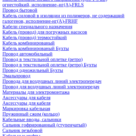
огнестойкий, исполнение–нг(А)-FRLS
Провод бытовой
Кабель силовой в изоляции из полимеров, не содержащий
галогенов, исполнение-нг(А)-FRHF
Кабели специального назначения
Кабель (провод) для погружных насосов
Кабель (провод) термостойкий
Кабель комбинированый
Кабель комбинированый Бухты
Провод автомобильный
Провод в текстильной оплетке (ретро)
Провод в текстильной оплетке (ретро) Бухты
Провод одножильный Бухты
Эмальпровод
Провода для воздушных линий электропередач
Провод для воздушных линий электропередач
Материалы для электромонтажа
Аксессуары для кабеля
Аксессуары для кабеля
Маркировка кабельная
Пружинный сжим (кольцо)
Кабельные вводы, сальники
Сальник гофрированный (ступенчатый)
Сальник резьбовой
Кабельные муфты