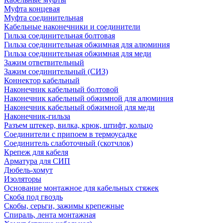
Муфта концевая
Муфта соединительная
Кабельные наконечники и соединители
Гильза соединительная болтовая
Гильза соединительная обжимная для алюминия
Гильза соединительная обжимная для меди
Зажим ответвительный
Зажим соединительный (СИЗ)
Коннектор кабельный
Наконечник кабельный болтовой
Наконечник кабельный обжимной для алюминия
Наконечник кабельный обжимной для меди
Наконечник-гильза
Разъем штекер, вилка, крюк, штифт, кольцо
Соединители с припоем в термоусадке
Соединитель слаботочный (скотчлок)
Крепеж для кабеля
Арматура для СИП
Дюбель-хомут
Изоляторы
Основание монтажное для кабельных стяжек
Скоба под гвоздь
Скобы, серьги, зажимы крепежные
Спираль, лента монтажная