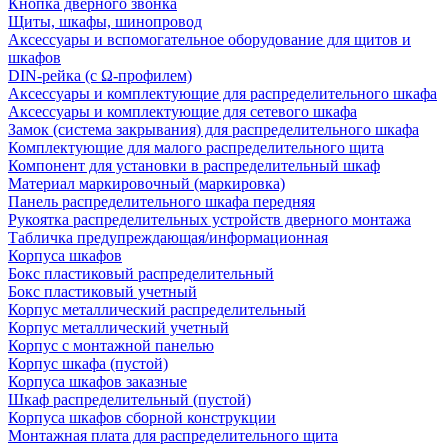
Кнопка дверного звонка
Щиты, шкафы, шинопровод
Аксессуары и вспомогательное оборудование для щитов и
шкафов
DIN-рейка (с Ω-профилем)
Аксессуары и комплектующие для распределительного шкафа
Аксессуары и комплектующие для сетевого шкафа
Замок (система закрывания) для распределительного шкафа
Комплектующие для малого распределительного щита
Компонент для установки в распределительный шкаф
Материал маркировочный (маркировка)
Панель распределительного шкафа передняя
Рукоятка распределительных устройств дверного монтажа
Табличка предупреждающая/информационная
Корпуса шкафов
Бокс пластиковый распределительный
Бокс пластиковый учетный
Корпус металлический распределительный
Корпус металлический учетный
Корпус с монтажной панелью
Корпус шкафа (пустой)
Корпуса шкафов заказные
Шкаф распределительный (пустой)
Корпуса шкафов сборной конструкции
Монтажная плата для распределительного щита