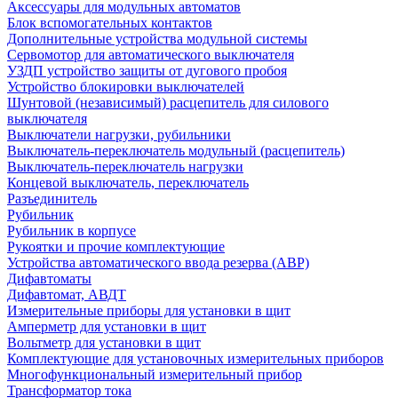
Аксессуары для модульных автоматов
Блок вспомогательных контактов
Дополнительные устройства модульной системы
Сервомотор для автоматического выключателя
УЗДП устройство защиты от дугового пробоя
Устройство блокировки выключателей
Шунтовой (независимый) расцепитель для силового
выключателя
Выключатели нагрузки, рубильники
Выключатель-переключатель модульный (расцепитель)
Выключатель-переключатель нагрузки
Концевой выключатель, переключатель
Разъединитель
Рубильник
Рубильник в корпусе
Рукоятки и прочие комплектующие
Устройства автоматического ввода резерва (АВР)
Дифавтоматы
Дифавтомат, АВДТ
Измерительные приборы для установки в щит
Амперметр для установки в щит
Вольтметр для установки в щит
Комплектующие для установочных измерительных приборов
Многофункциональный измерительный прибор
Трансформатор тока