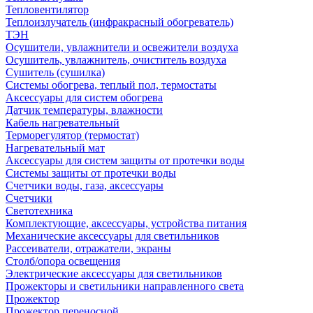
Тепловентилятор
Теплоизлучатель (инфракрасный обогреватель)
ТЭН
Осушители, увлажнители и освежители воздуха
Осушитель, увлажнитель, очиститель воздуха
Сушитель (сушилка)
Системы обогрева, теплый пол, термостаты
Аксессуары для систем обогрева
Датчик температуры, влажности
Кабель нагревательный
Терморегулятор (термостат)
Нагревательный мат
Аксессуары для систем защиты от протечки воды
Системы защиты от протечки воды
Счетчики воды, газа, аксессуары
Счетчики
Светотехника
Комплектующие, аксессуары, устройства питания
Механические аксессуары для светильников
Рассеиватели, отражатели, экраны
Столб/опора освещения
Электрические аксессуары для светильников
Прожекторы и светильники направленного света
Прожектор
Прожектор переносной