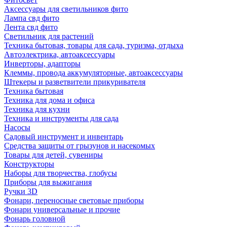
Аксессуары для светильников фито
Лампа свд фито
Лента свд фито
Светильник для растений
Техника бытовая, товары для сада, туризма, отдыха
Автоэлектрика, автоаксессуары
Инверторы, адапторы
Клеммы, провода аккумуляторные, автоаксессуары
Штекеры и разветвители прикуривателя
Техника бытовая
Техника для дома и офиса
Техника для кухни
Техника и инструменты для сада
Насосы
Садовый инструмент и инвентарь
Средства защиты от грызунов и насекомых
Товары для детей, сувениры
Конструкторы
Наборы для творчества, глобусы
Приборы для выжигания
Ручки 3D
Фонари, переносные световые приборы
Фонари универсальные и прочие
Фонарь головной