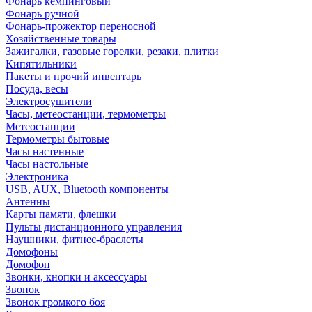
Фонарь кемпинговый
Фонарь ручной
Фонарь-прожектор переносной
Хозяйственные товары
Зажигалки, газовые горелки, резаки, плитки
Кипятильники
Пакеты и прочий инвентарь
Посуда, весы
Электросушители
Часы, метеостанции, термометры
Метеостанции
Термометры бытовые
Часы настенные
Часы настольные
Электроника
USB, AUX, Bluetooth компоненты
Антенны
Карты памяти, флешки
Пульты дистанционного управления
Наушники, фитнес-браслеты
Домофоны
Домофон
Звонки, кнопки и аксессуары
Звонок
Звонок громкого боя