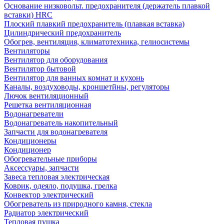
Основание низковольт. предохранителя (держатель плавкой
вставки) HRC
Плоский плавкий предохранитель (плавкая вставка)
Цилиндрический предохранитель
Обогрев, вентиляция, климатотехника, гелиосистемы
Вентиляторы
Вентилятор для оборудования
Вентилятор бытовой
Вентилятор для ванных комнат и кухонь
Каналы, воздуховоды, кроншетйны, регуляторы
Лючок вентиляционный
Решетка вентиляционная
Водонагреватели
Водонагреватель накопительный
Запчасти для водонагревателя
Кондиционеры
Кондиционер
Обогревательные приборы
Аксессуары, запчасти
Завеса тепловая электрическая
Коврик, одеяло, подушка, грелка
Конвектор электрический
Обогреватель из природного камня, стекла
Радиатор электрический
Тепловая пушка