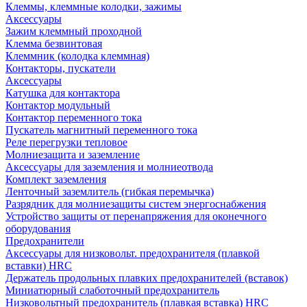
Клеммы, клеммные колодки, зажимы
Аксессуары
Зажим клеммный проходной
Клемма безвинтовая
Клеммник (колодка клеммная)
Контакторы, пускатели
Аксессуары
Катушка для контактора
Контактор модульный
Контактор переменного тока
Пускатель магнитный переменного тока
Реле перегрузки тепловое
Молниезащита и заземление
Аксессуары для заземления и молниеотвода
Комплект заземления
Ленточный заземлитель (гибкая перемычка)
Разрядник для молниезащиты систем энергоснабжения
Устройство защиты от перенапряжения для оконечного
оборудования
Предохранители
Аксессуары для низковольт. предохранителя (плавкой
вставки) HRC
Держатель продольных плавких предохранителей (вставок)
Миниатюрный слаботочный предохранитель
Низковольтный предохранитель (плавкая вставка) HRC