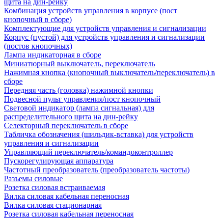
щита на дин-рейку
Комбинация устройств управления в корпусе (пост
кнопочный в сборе)
Комплектующие для устройств управления и сигнализации
Корпус (пустой) для устройств управления и сигнализации
(постов кнопочных)
Лампа индикаторная в сборе
Миниатюрный выключатель, переключатель
Нажимная кнопка (кнопочный выключатель/переключатель) в
сборе
Передняя часть (головка) нажимной кнопки
Подвесной пульт управления/пост кнопочный
Световой индикатор (лампа сигнальная) для
распределительного щита на дин-рейку
Селекторный переключатель в сборе
Табличка обозначения (шильдик-вставка) для устройств
управления и сигнализации
Управляющий переключатель/командоконтроллер
Пускорегулирующая аппаратура
Частотный преобразователь (преобразователь частоты)
Разъемы силовые
Розетка силовая встраиваемая
Вилка силовая кабельная переносная
Вилка силовая стационарная
Розетка силовая кабельная переносная