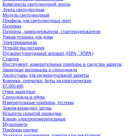
Комплекты светодиодной ленты
Лента светодиодная
Модуль светодиодный
Профиль для светодиодных лент
Патроны
Патроны, ламподержатели, стартеродержатели
Умная техника для дома
Электрокарнизы
Устройства питания
Пускорегулирующий аппарат (ПРА, ЭПРА)
Стартер
Инструмент, измерительные приборы и средства защиты
Защитные материалы и спецодежда
Аксессуары для индивидуальной защиты
Коврики, перчатки, боты диэлектрические
EC001496
Очки защитные
Спецодежда и обувь
Измерительные приборы, тестеры
Зажим-крокодил, щупы
Искатель скрытой проводки
Клещи электроизмерительные
Мультиметр
Приборы прочие
Указатель напряжения, отвертка индикаторная