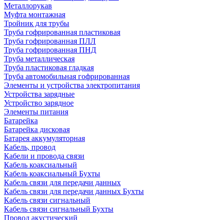
Металлорукав
Муфта монтажная
Тройник для трубы
Труба гофрированная пластиковая
Труба гофрированная ПЛЛ
Труба гофрированная ПНД
Труба металлическая
Труба пластиковая гладкая
Труба автомобильная гофрированная
Элементы и устройства электропитания
Устройства зарядные
Устройство зарядное
Элементы питания
Батарейка
Батарейка дисковая
Батарея аккумуляторная
Кабель, провод
Кабели и провода связи
Кабель коаксиальный
Кабель коаксиальный Бухты
Кабель связи для передачи данных
Кабель связи для передачи данных Бухты
Кабель связи сигнальный
Кабель связи сигнальный Бухты
Провод акустический