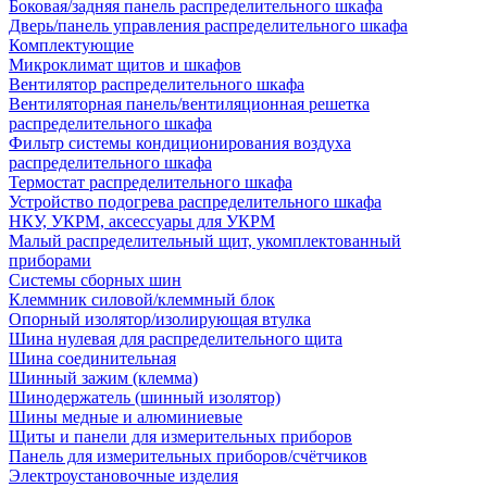
Боковая/задняя панель распределительного шкафа
Дверь/панель управления распределительного шкафа
Комплектующие
Микроклимат щитов и шкафов
Вентилятор распределительного шкафа
Вентиляторная панель/вентиляционная решетка
распределительного шкафа
Фильтр системы кондиционирования воздуха
распределительного шкафа
Термостат распределительного шкафа
Устройство подогрева распределительного шкафа
НКУ, УКРМ, аксессуары для УКРМ
Малый распределительный щит, укомплектованный
приборами
Системы сборных шин
Клеммник силовой/клеммный блок
Опорный изолятор/изолирующая втулка
Шина нулевая для распределительного щита
Шина соединительная
Шинный зажим (клемма)
Шинодержатель (шинный изолятор)
Шины медные и алюминиевые
Щиты и панели для измерительных приборов
Панель для измерительных приборов/счётчиков
Электроустановочные изделия