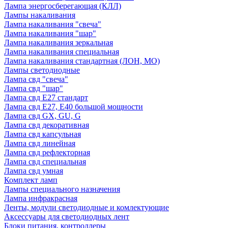
Лампа энергосберегающая (КЛЛ)
Лампы накаливания
Лампа накаливания "свеча"
Лампа накаливания "шар"
Лампа накаливания зеркальная
Лампа накаливания специальная
Лампа накаливания стандартная (ЛОН, МО)
Лампы светодиодные
Лампа свд "свеча"
Лампа свд "шар"
Лампа свд E27 стандарт
Лампа свд E27, Е40 большой мощности
Лампа свд GX, GU, G
Лампа свд декоративная
Лампа свд капсульная
Лампа свд линейная
Лампа свд рефлекторная
Лампа свд специальная
Лампа свд умная
Комплект ламп
Лампы специального назначения
Лампа инфракрасная
Ленты, модули светодиодные и комлектующие
Аксессуары для светодиодных лент
Блоки питания, контроллеры