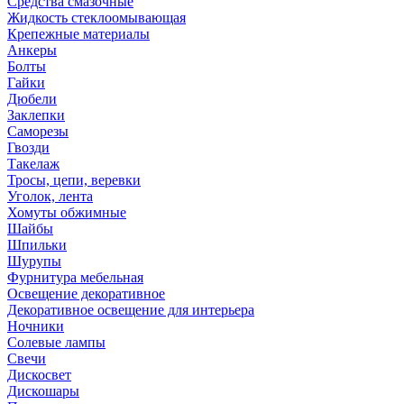
Средства смазочные
Жидкость стеклоомывающая
Крепежные материалы
Анкеры
Болты
Гайки
Дюбели
Заклепки
Саморезы
Гвозди
Такелаж
Тросы, цепи, веревки
Уголок, лента
Хомуты обжимные
Шайбы
Шпильки
Шурупы
Фурнитура мебельная
Освещение декоративное
Декоративное освещение для интерьера
Ночники
Солевые лампы
Свечи
Дискосвет
Дискошары