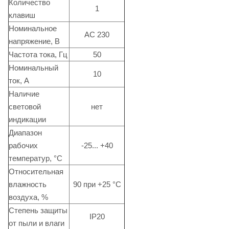
Количество
1
клавиш
Номинальное
АС 230
напряжение, В
Частота тока, Гц
50
Номинальный
10
ток, А
Наличие
световой
нет
индикации
Диапазон
рабочих
-25... +40
температур, °C
Относительная
влажность
90 при +25 °C
воздуха, %
Степень защиты
IP20
от пыли и влаги