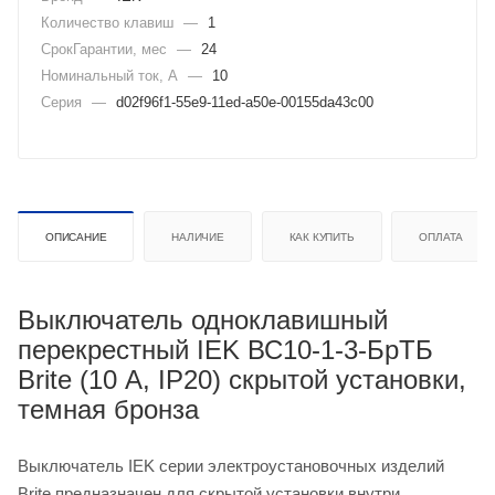
Количество клавиш
—
1
СрокГарантии, мес
—
24
Номинальный ток, А
—
10
Серия
—
d02f96f1-55e9-11ed-a50e-00155da43c00
ОПИСАНИЕ
НАЛИЧИЕ
КАК КУПИТЬ
ОПЛАТА
Выключатель одноклавишный
перекрестный IEK ВС10-1-3-БрТБ
Brite (10 А, IP20) скрытой установки,
темная бронза
Выключатель IEK серии электроустановочных изделий
Brite предназначен для скрытой установки внутри