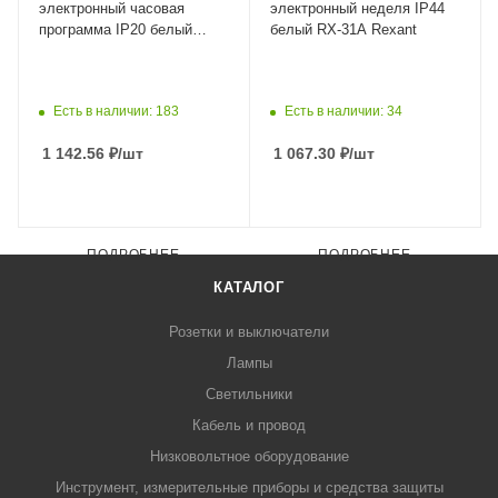
электронный часовая
электронный неделя IP44
программа IP20 белый
белый RX-31А Rexant
РТЭ-2 IEK 15мин-6ч
Есть в наличии: 183
Есть в наличии: 34
1 142.56
₽
/шт
1 067.30
₽
/шт
ПОДРОБНЕЕ
ПОДРОБНЕЕ
КАТАЛОГ
Розетки и выключатели
Лампы
Светильники
Кабель и провод
Низковольтное оборудование
Инструмент, измерительные приборы и средства защиты