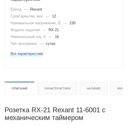
Бренд
—
Rexant
СрокГарантии, мес
—
12
Номинальное напряжение, В
—
230
Модель изделия
—
RX-21
Номинальный ток, А
—
16
Тип программы
—
сутки
Все характеристики
ОПИСАНИЕ
ХАРАКТЕРИСТИКИ
НАЛИЧИЕ
КАК КУ
Розетка RX-21 Rexant 11-6001 с
механическим таймером