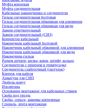
Муфта концевая
Муфта соединительная
Кабельные наконечники и соединители
Гильза соединительная болтовая
Гильза соединительная обжимная для алюминия
Гильза соединительная обжимная для меди
Зажим ответвительный
Зажим соединительный (СИЗ)
Коннектор кабельный
Наконечник кабельный болтовой
Наконечник кабельный обжимной для алюминия
Наконечник кабельный обжимной для меди
Наконечник-гильза
Разъем штекер, вилка, крюк, штифт, кольцо
Соединители с припоем в термоусадке
Соединитель слаботочный (скотчлок)
Крепеж для кабеля
Арматура для СИП
Дюбель-хомут
Изоляторы
Основание монтажное для кабельных стяжек
Скоба под гвоздь
Скобы, серьги, зажимы крепежные
Спираль, лента монтажная