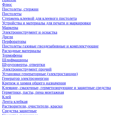
Флюс
Пистолеты, стержни
Пистолеты
Стержень клеевой для клеевого пистолета
Устройства и материалы для печати и маркировки
Маркеры
Электроинструмент и оснастка
Дрели
Перфораторы
Пистолеты газовые гвоздезабивные и комплектующие
Расходные материалы
Термофены
Шлифмашины
Шуруповерты, отвертки
Электроинструмент прочий
Установки генераторные (электростанции)
Генератор электроэнергии
Крепеж и химия общего назначения
Клеящие, смазочные, герметизирующие и защитные средства
Герметики, пасты, пена монтажная
Клей
Лента клейкая
Растворители, очистители, краски
Средства защитные