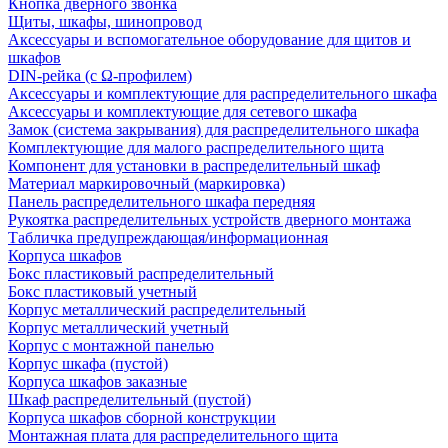
Кнопка дверного звонка
Щиты, шкафы, шинопровод
Аксессуары и вспомогательное оборудование для щитов и
шкафов
DIN-рейка (с Ω-профилем)
Аксессуары и комплектующие для распределительного шкафа
Аксессуары и комплектующие для сетевого шкафа
Замок (система закрывания) для распределительного шкафа
Комплектующие для малого распределительного щита
Компонент для установки в распределительный шкаф
Материал маркировочный (маркировка)
Панель распределительного шкафа передняя
Рукоятка распределительных устройств дверного монтажа
Табличка предупреждающая/информационная
Корпуса шкафов
Бокс пластиковый распределительный
Бокс пластиковый учетный
Корпус металлический распределительный
Корпус металлический учетный
Корпус с монтажной панелью
Корпус шкафа (пустой)
Корпуса шкафов заказные
Шкаф распределительный (пустой)
Корпуса шкафов сборной конструкции
Монтажная плата для распределительного щита