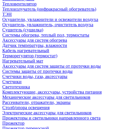
Тепловентилятор
Теплоизлучатель (инфракрасный обогреватель)
ТЭН
Осушители, увлажнители и освежители воздуха
Осушитель, увлажнитель, очиститель воздуха
Сушитель (сушилка)
Системы обогрева, теплый пол, термостаты
Аксессуары для систем обогрева
Датчик температуры, влажности
Кабель нагревательный
Терморегулятор (термостат)
Нагревательный мат
Аксессуары для систем защиты от протечки воды
Системы защиты от протечки воды
Счетчики воды, газа, аксессуары
Счетчики
Светотехника
Комплектующие, аксессуары, устройства питания
Механические аксессуары для светильников
Рассеиватели, отражатели, экраны
Столб/опора освещения
Электрические аксессуары для светильников
Прожекторы и светильники направленного света
Прожектор
Прожектор переносной