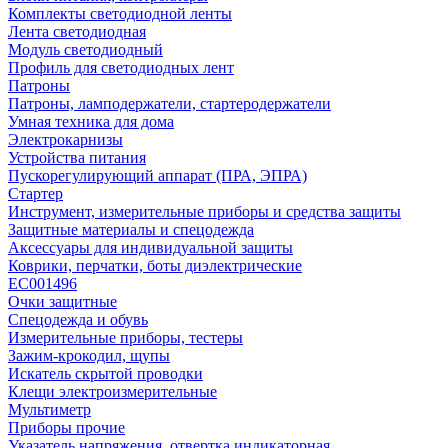
Комплекты светодиодной ленты
Лента светодиодная
Модуль светодиодный
Профиль для светодиодных лент
Патроны
Патроны, ламподержатели, стартеродержатели
Умная техника для дома
Электрокарнизы
Устройства питания
Пускорегулирующий аппарат (ПРА, ЭПРА)
Стартер
Инструмент, измерительные приборы и средства защиты
Защитные материалы и спецодежда
Аксессуары для индивидуальной защиты
Коврики, перчатки, боты диэлектрические
EC001496
Очки защитные
Спецодежда и обувь
Измерительные приборы, тестеры
Зажим-крокодил, щупы
Искатель скрытой проводки
Клещи электроизмерительные
Мультиметр
Приборы прочие
Указатель напряжения, отвертка индикаторная