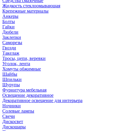
Средства смазочные
Жидкость стеклоомывающая
Крепежные материалы
Анкеры
Болты
Гайки
Дюбели
Заклепки
Саморезы
Гвозди
Такелаж
Тросы, цепи, веревки
Уголок, лента
Хомуты обжимные
Шайбы
Шпильки
Шурупы
Фурнитура мебельная
Освещение декоративное
Декоративное освещение для интерьера
Ночники
Солевые лампы
Свечи
Дискосвет
Дискошары