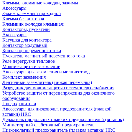
Клеммы, клеммные колодки, зажимы
Аксессуары
Зажим клеммный проходной
Клемма безвинтовая
Клеммник (колодка клеммная)
Контакторы, пускатели
Аксессуары
Катушка для контактора
Контактор модульный
Контактор переменного тока
Пускатель магнитный переменного тока
Реле перегрузки тепловое
Молниезащита и заземление
Аксессуары для заземления и молниеотвода
Комплект заземления
Ленточный заземлитель (гибкая перемычка)
Разрядник для молниезащиты систем энергоснабжения
Устройство защиты от перенапряжения для оконечного
оборудования
Предохранители
Аксессуары для низковольт. предохранителя (плавкой
вставки) HRC
Держатель продольных плавких предохранителей (вставок)
Миниатюрный слаботочный предохранитель
Низковольтный предохранитель (плавкая вставка) HRC