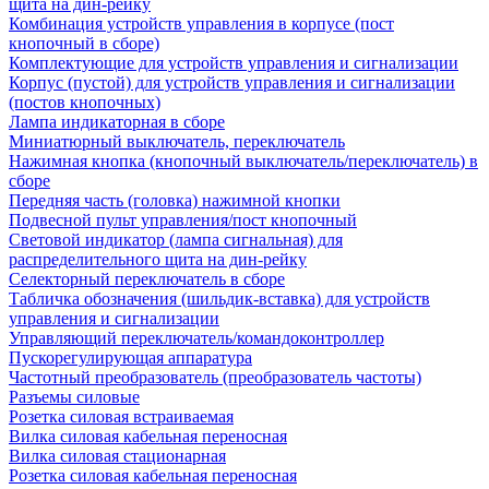
щита на дин-рейку
Комбинация устройств управления в корпусе (пост
кнопочный в сборе)
Комплектующие для устройств управления и сигнализации
Корпус (пустой) для устройств управления и сигнализации
(постов кнопочных)
Лампа индикаторная в сборе
Миниатюрный выключатель, переключатель
Нажимная кнопка (кнопочный выключатель/переключатель) в
сборе
Передняя часть (головка) нажимной кнопки
Подвесной пульт управления/пост кнопочный
Световой индикатор (лампа сигнальная) для
распределительного щита на дин-рейку
Селекторный переключатель в сборе
Табличка обозначения (шильдик-вставка) для устройств
управления и сигнализации
Управляющий переключатель/командоконтроллер
Пускорегулирующая аппаратура
Частотный преобразователь (преобразователь частоты)
Разъемы силовые
Розетка силовая встраиваемая
Вилка силовая кабельная переносная
Вилка силовая стационарная
Розетка силовая кабельная переносная