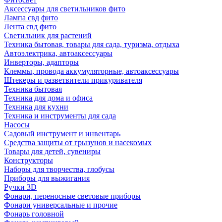
Аксессуары для светильников фито
Лампа свд фито
Лента свд фито
Светильник для растений
Техника бытовая, товары для сада, туризма, отдыха
Автоэлектрика, автоаксессуары
Инверторы, адапторы
Клеммы, провода аккумуляторные, автоаксессуары
Штекеры и разветвители прикуривателя
Техника бытовая
Техника для дома и офиса
Техника для кухни
Техника и инструменты для сада
Насосы
Садовый инструмент и инвентарь
Средства защиты от грызунов и насекомых
Товары для детей, сувениры
Конструкторы
Наборы для творчества, глобусы
Приборы для выжигания
Ручки 3D
Фонари, переносные световые приборы
Фонари универсальные и прочие
Фонарь головной