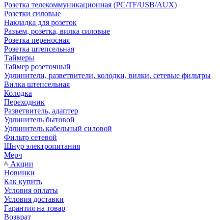
Розетка телекоммуникационная (PC/TF/USB/AUX)
Розетки силовые
Накладка для розеток
Разъем, розетка, вилка силовые
Розетка переносная
Розетка штепсельная
Таймеры
Таймер розеточный
Удлинители, разветвители, колодки, вилки, сетевые фильтры
Вилка штепсельная
Колодка
Переходник
Разветвитель, адаптер
Удлинитель бытовой
Удлинитель кабельный силовой
Фильтр сетевой
Шнур электропитания
Мерч
Акции
Новинки
Как купить
Условия оплаты
Условия доставки
Гарантия на товар
Возврат