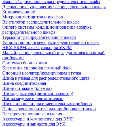
Боковая/задняя панель распределительного шкафа
Дверь/панель управления распределительного шкафа
Комплектующие
Микроклимат щитов и шкафов
Вентилятор распределительного шкафа
Фильтр системы кондиционирования воздуха
распределительного шкафа
Термостат распределительного шкафа
Устройство подогрева распределительного шкафа
НКУ, УКРМ, аксессуары для УКРМ
Малый распределительный щит, укомплектованный
приборами
Системы сборных шин
Клеммник силовой/клеммный блок
Опорный изолятор/изолирующая втулка
Шина нулевая для распределительного щита
Шина соединительная
Шинный зажим (клемма)
Шинодержатель (шинный изолятор)
Шины медные и алюминиевые
Щиты и панели для измерительных приборов
Панель для измерительных приборов/счётчиков
Электроустановочные изделия
Аксессуары и компоненты для ЭУИ
Аксессуары и запчасти для ЭУИ