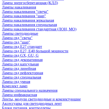
Лампа энергосберегающая (КЛЛ)
Лампы накаливания
Лампа накаливания "свеча"
Лампа накаливания "шар"
Лампа накаливания зеркальная
Лампа накаливания специальная
Лампа накаливания стандартная (ЛОН, МО)
Лампы светодиодные
Лампа свд "свеча"
Лампа свд "шар"
Лампа свд E27 стандарт
Лампа свд E27, Е40 большой мощности
Лампа свд GX, GU, G
Лампа свд декоративная
Лампа свд капсульная
Лампа свд линейная
Лампа свд рефлекторная
Лампа свд специальная
Лампа свд умная
Комплект ламп
Лампы специального назначения
Лампа инфракрасная
Ленты, модули светодиодные и комлектующие
Аксессуары для светодиодных лент
Блоки питания, контроллеры