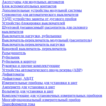
Аксессуары для модульных автоматов
Блок вспомогательных контактов
Дополнительные устройства модульной системы
Сервомотор для автоматического выключателя
УЗДП устройство защиты от дугового пробоя
Устройство блокировки выключателей
Шунтовой (независимый) расцепитель для силового
выключателя
Выключатели нагрузки, рубильники
Выключатель-переключатель модульный (расцепитель)
Выключатель-переключатель нагрузки
Концевой выключатель, переключатель
Разъединитель
Рубильник
Рубильник в корпусе
Рукоятки и прочие комплектующие
Устройства автоматического ввода резерва (АВР)
Дифавтоматы
Дифавтомат, АВДТ
Измерительные приборы для установки в щит
Амперметр для установки в щит
Вольтметр для установки в щит
Комплектующие для установочных измерительных приборов
Многофункциональный измерительный прибор
Трансформатор тока