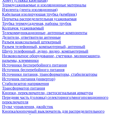
Хомут (стяжка кабельная)
Термоусаживаемые и изоляционные материалы
Изолента (лента изоляционная)
Кабельная изолирующая трубка (кембрик)
Перчатка распределительная усаживаемая
Трубка термоусадочная, наборы трубок
Колпачок усаживаемый
Телекоммуникационные, антенные компоненты
Делители, ответвители антенные
Разъем коаксиальный штекерный
Разъем телефонный, компьютерный, антенный
Шнур телефонный, аудио, видео, компьютерный
Низковольтное оборудование, счетчики, молниезащита,
разъемы, клеммники
Источники бесперебойного питания
Источник бесперебойного питания
Источники питания, трансформаторы, стабилизаторы
Источник питания (инвертор)
Стабилизатор напряжения
Трансформатор питания
Кнопки, переключатели, светосигнальная арматура
Передняя часть (головка) селекторного/многопозиционного
переключателя
Пульт управления, джойстик
Кнопка/кнопочный выключатель для распределительного