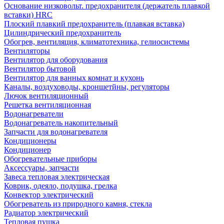
Основание низковольт. предохранителя (держатель плавкой
вставки) HRC
Плоский плавкий предохранитель (плавкая вставка)
Цилиндрический предохранитель
Обогрев, вентиляция, климатотехника, гелиосистемы
Вентиляторы
Вентилятор для оборудования
Вентилятор бытовой
Вентилятор для ванных комнат и кухонь
Каналы, воздуховоды, кроншетйны, регуляторы
Лючок вентиляционный
Решетка вентиляционная
Водонагреватели
Водонагреватель накопительный
Запчасти для водонагревателя
Кондиционеры
Кондиционер
Обогревательные приборы
Аксессуары, запчасти
Завеса тепловая электрическая
Коврик, одеяло, подушка, грелка
Конвектор электрический
Обогреватель из природного камня, стекла
Радиатор электрический
Тепловая пушка