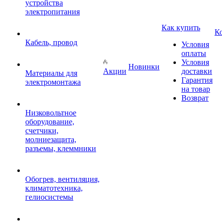
устройства
электропитания
Как купить
К
Кабель, провод
Условия
оплаты
Условия
Новинки
Акции
доставки
Материалы для
Гарантия
электромонтажа
на товар
Возврат
Низковольтное
оборудование,
счетчики,
молниезащита,
разъемы, клеммники
Обогрев, вентиляция,
климатотехника,
гелиосистемы