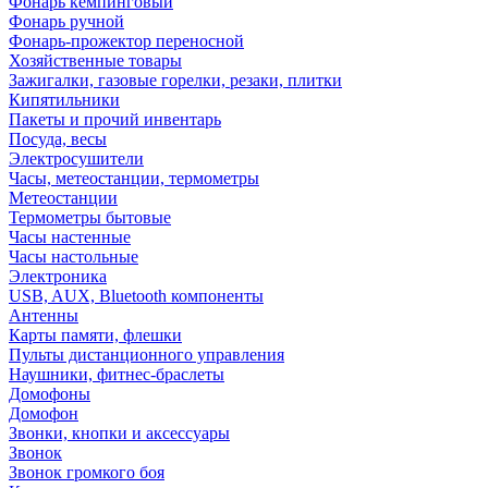
Фонарь кемпинговый
Фонарь ручной
Фонарь-прожектор переносной
Хозяйственные товары
Зажигалки, газовые горелки, резаки, плитки
Кипятильники
Пакеты и прочий инвентарь
Посуда, весы
Электросушители
Часы, метеостанции, термометры
Метеостанции
Термометры бытовые
Часы настенные
Часы настольные
Электроника
USB, AUX, Bluetooth компоненты
Антенны
Карты памяти, флешки
Пульты дистанционного управления
Наушники, фитнес-браслеты
Домофоны
Домофон
Звонки, кнопки и аксессуары
Звонок
Звонок громкого боя