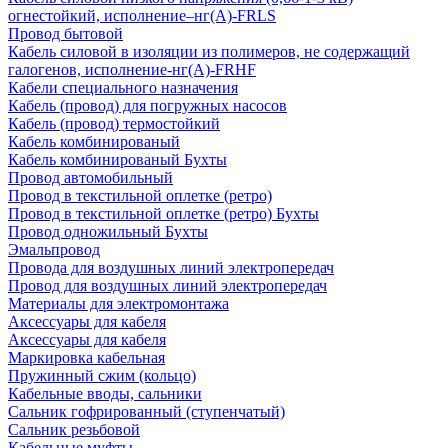
огнестойкий, исполнение–нг(А)-FRLS
Провод бытовой
Кабель силовой в изоляции из полимеров, не содержащий
галогенов, исполнение-нг(А)-FRHF
Кабели специального назначения
Кабель (провод) для погружных насосов
Кабель (провод) термостойкий
Кабель комбинированый
Кабель комбинированый Бухты
Провод автомобильный
Провод в текстильной оплетке (ретро)
Провод в текстильной оплетке (ретро) Бухты
Провод одножильный Бухты
Эмальпровод
Провода для воздушных линий электропередач
Провод для воздушных линий электропередач
Материалы для электромонтажа
Аксессуары для кабеля
Аксессуары для кабеля
Маркировка кабельная
Пружинный сжим (кольцо)
Кабельные вводы, сальники
Сальник гофрированный (ступенчатый)
Сальник резьбовой
Кабельные муфты