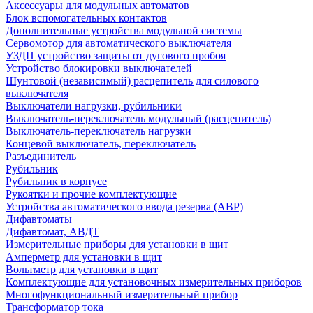
Аксессуары для модульных автоматов
Блок вспомогательных контактов
Дополнительные устройства модульной системы
Сервомотор для автоматического выключателя
УЗДП устройство защиты от дугового пробоя
Устройство блокировки выключателей
Шунтовой (независимый) расцепитель для силового
выключателя
Выключатели нагрузки, рубильники
Выключатель-переключатель модульный (расцепитель)
Выключатель-переключатель нагрузки
Концевой выключатель, переключатель
Разъединитель
Рубильник
Рубильник в корпусе
Рукоятки и прочие комплектующие
Устройства автоматического ввода резерва (АВР)
Дифавтоматы
Дифавтомат, АВДТ
Измерительные приборы для установки в щит
Амперметр для установки в щит
Вольтметр для установки в щит
Комплектующие для установочных измерительных приборов
Многофункциональный измерительный прибор
Трансформатор тока