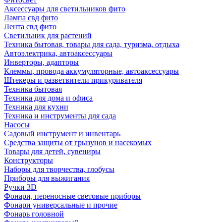
Аксессуары для светильников фито
Лампа свд фито
Лента свд фито
Светильник для растений
Техника бытовая, товары для сада, туризма, отдыха
Автоэлектрика, автоаксессуары
Инверторы, адапторы
Клеммы, провода аккумуляторные, автоаксессуары
Штекеры и разветвители прикуривателя
Техника бытовая
Техника для дома и офиса
Техника для кухни
Техника и инструменты для сада
Насосы
Садовый инструмент и инвентарь
Средства защиты от грызунов и насекомых
Товары для детей, сувениры
Конструкторы
Наборы для творчества, глобусы
Приборы для выжигания
Ручки 3D
Фонари, переносные световые приборы
Фонари универсальные и прочие
Фонарь головной