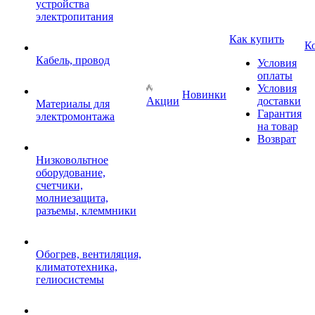
устройства
электропитания
Как купить
К
Кабель, провод
Условия
оплаты
Условия
Новинки
Акции
доставки
Материалы для
Гарантия
электромонтажа
на товар
Возврат
Низковольтное
оборудование,
счетчики,
молниезащита,
разъемы, клеммники
Обогрев, вентиляция,
климатотехника,
гелиосистемы