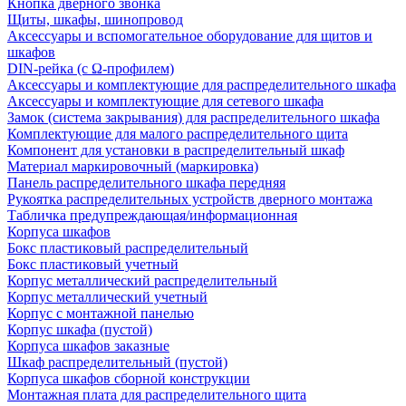
Кнопка дверного звонка
Щиты, шкафы, шинопровод
Аксессуары и вспомогательное оборудование для щитов и
шкафов
DIN-рейка (с Ω-профилем)
Аксессуары и комплектующие для распределительного шкафа
Аксессуары и комплектующие для сетевого шкафа
Замок (система закрывания) для распределительного шкафа
Комплектующие для малого распределительного щита
Компонент для установки в распределительный шкаф
Материал маркировочный (маркировка)
Панель распределительного шкафа передняя
Рукоятка распределительных устройств дверного монтажа
Табличка предупреждающая/информационная
Корпуса шкафов
Бокс пластиковый распределительный
Бокс пластиковый учетный
Корпус металлический распределительный
Корпус металлический учетный
Корпус с монтажной панелью
Корпус шкафа (пустой)
Корпуса шкафов заказные
Шкаф распределительный (пустой)
Корпуса шкафов сборной конструкции
Монтажная плата для распределительного щита