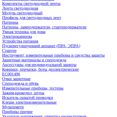
Комплекты светодиодной ленты
Лента светодиодная
Модуль светодиодный
Профиль для светодиодных лент
Патроны
Патроны, ламподержатели, стартеродержатели
Умная техника для дома
Электрокарнизы
Устройства питания
Пускорегулирующий аппарат (ПРА, ЭПРА)
Стартер
Инструмент, измерительные приборы и средства защиты
Защитные материалы и спецодежда
Аксессуары для индивидуальной защиты
Коврики, перчатки, боты диэлектрические
EC001496
Очки защитные
Спецодежда и обувь
Измерительные приборы, тестеры
Зажим-крокодил, щупы
Искатель скрытой проводки
Клещи электроизмерительные
Мультиметр
Приборы прочие
Указатель напряжения, отвертка индикаторная