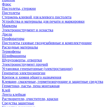
Флюс
Пистолеты, стержни
Пистолеты
Стержень клеевой для клеевого пистолета
Устройства и материалы для печати и маркировки
Маркеры
Электроинструмент и оснастка
Дрели
Перфораторы
Пистолеты газовые гвоздезабивные и комплектующие
Расходные материалы
Термофены
Шлифмашины
Шуруповерты, отвертки
Электроинструмент прочий
Установки генераторные (электростанции)
Генератор электроэнергии
Крепеж и химия общего назначения
Клеящие, смазочные, герметизирующие и защитные средства
Герметики, пасты, пена монтажная
Клей
Лента клейкая
Растворители, очистители, краски
Средства защитные