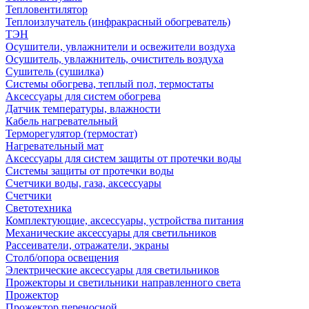
Тепловентилятор
Теплоизлучатель (инфракрасный обогреватель)
ТЭН
Осушители, увлажнители и освежители воздуха
Осушитель, увлажнитель, очиститель воздуха
Сушитель (сушилка)
Системы обогрева, теплый пол, термостаты
Аксессуары для систем обогрева
Датчик температуры, влажности
Кабель нагревательный
Терморегулятор (термостат)
Нагревательный мат
Аксессуары для систем защиты от протечки воды
Системы защиты от протечки воды
Счетчики воды, газа, аксессуары
Счетчики
Светотехника
Комплектующие, аксессуары, устройства питания
Механические аксессуары для светильников
Рассеиватели, отражатели, экраны
Столб/опора освещения
Электрические аксессуары для светильников
Прожекторы и светильники направленного света
Прожектор
Прожектор переносной