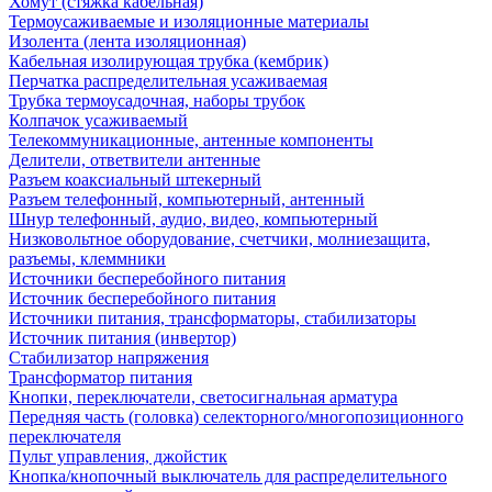
Хомут (стяжка кабельная)
Термоусаживаемые и изоляционные материалы
Изолента (лента изоляционная)
Кабельная изолирующая трубка (кембрик)
Перчатка распределительная усаживаемая
Трубка термоусадочная, наборы трубок
Колпачок усаживаемый
Телекоммуникационные, антенные компоненты
Делители, ответвители антенные
Разъем коаксиальный штекерный
Разъем телефонный, компьютерный, антенный
Шнур телефонный, аудио, видео, компьютерный
Низковольтное оборудование, счетчики, молниезащита,
разъемы, клеммники
Источники бесперебойного питания
Источник бесперебойного питания
Источники питания, трансформаторы, стабилизаторы
Источник питания (инвертор)
Стабилизатор напряжения
Трансформатор питания
Кнопки, переключатели, светосигнальная арматура
Передняя часть (головка) селекторного/многопозиционного
переключателя
Пульт управления, джойстик
Кнопка/кнопочный выключатель для распределительного