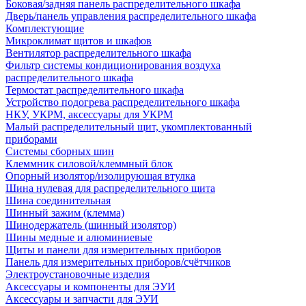
Боковая/задняя панель распределительного шкафа
Дверь/панель управления распределительного шкафа
Комплектующие
Микроклимат щитов и шкафов
Вентилятор распределительного шкафа
Фильтр системы кондиционирования воздуха
распределительного шкафа
Термостат распределительного шкафа
Устройство подогрева распределительного шкафа
НКУ, УКРМ, аксессуары для УКРМ
Малый распределительный щит, укомплектованный
приборами
Системы сборных шин
Клеммник силовой/клеммный блок
Опорный изолятор/изолирующая втулка
Шина нулевая для распределительного щита
Шина соединительная
Шинный зажим (клемма)
Шинодержатель (шинный изолятор)
Шины медные и алюминиевые
Щиты и панели для измерительных приборов
Панель для измерительных приборов/счётчиков
Электроустановочные изделия
Аксессуары и компоненты для ЭУИ
Аксессуары и запчасти для ЭУИ