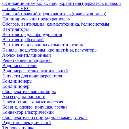
Основание низковольт. предохранителя (держатель плавкой
вставки) HRC
Плоский плавкий предохранитель (плавкая вставка)
Цилиндрический предохранитель
Обогрев, вентиляция, климатотехника, гелиосистемы
Вентиляторы
Вентилятор для оборудования
Вентилятор бытовой
Вентилятор для ванных комнат и кухонь
Каналы, воздуховоды, кроншетйны, регуляторы
Лючок вентиляционный
Решетка вентиляционная
Водонагреватели
Водонагреватель накопительный
Запчасти для водонагревателя
Кондиционеры
Кондиционер
Обогревательные приборы
Аксессуары, запчасти
Завеса тепловая электрическая
Коврик, одеяло, подушка, грелка
Конвектор электрический
Обогреватель из природного камня, стекла
Радиатор электрический
Тепловая пушка