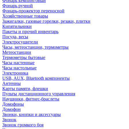
Фонарь кемпинговый
Фонарь ручной
Фонарь-прожектор переносной
Хозяйственные товары
Зажигалки, газовые горелки, резаки, плитки
Кипятильники
Пакеты и прочий инвентарь
Посуда, весы
Электросушители
Часы, метеостанции, термометры
Метеостанции
Термометры бытовые
Часы настенные
Часы настольные
Электроника
USB, AUX, Bluetooth компоненты
Антенны
Карты памяти, флешки
Пульты дистанционного управления
Наушники, фитнес-браслеты
Домофоны
Домофон
Звонки, кнопки и аксессуары
Звонок
Звонок громкого боя