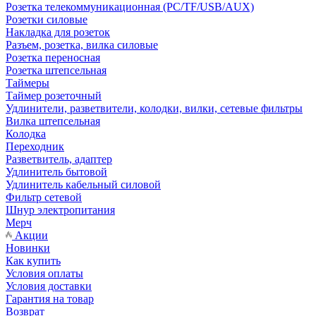
Розетка телекоммуникационная (PC/TF/USB/AUX)
Розетки силовые
Накладка для розеток
Разъем, розетка, вилка силовые
Розетка переносная
Розетка штепсельная
Таймеры
Таймер розеточный
Удлинители, разветвители, колодки, вилки, сетевые фильтры
Вилка штепсельная
Колодка
Переходник
Разветвитель, адаптер
Удлинитель бытовой
Удлинитель кабельный силовой
Фильтр сетевой
Шнур электропитания
Мерч
Акции
Новинки
Как купить
Условия оплаты
Условия доставки
Гарантия на товар
Возврат