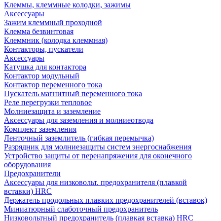
Клеммы, клеммные колодки, зажимы
Аксессуары
Зажим клеммный проходной
Клемма безвинтовая
Клеммник (колодка клеммная)
Контакторы, пускатели
Аксессуары
Катушка для контактора
Контактор модульный
Контактор переменного тока
Пускатель магнитный переменного тока
Реле перегрузки тепловое
Молниезащита и заземление
Аксессуары для заземления и молниеотвода
Комплект заземления
Ленточный заземлитель (гибкая перемычка)
Разрядник для молниезащиты систем энергоснабжения
Устройство защиты от перенапряжения для оконечного
оборудования
Предохранители
Аксессуары для низковольт. предохранителя (плавкой
вставки) HRC
Держатель продольных плавких предохранителей (вставок)
Миниатюрный слаботочный предохранитель
Низковольтный предохранитель (плавкая вставка) HRC