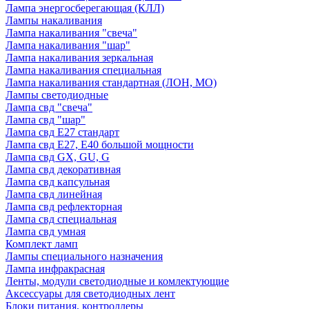
Лампа энергосберегающая (КЛЛ)
Лампы накаливания
Лампа накаливания "свеча"
Лампа накаливания "шар"
Лампа накаливания зеркальная
Лампа накаливания специальная
Лампа накаливания стандартная (ЛОН, МО)
Лампы светодиодные
Лампа свд "свеча"
Лампа свд "шар"
Лампа свд E27 стандарт
Лампа свд E27, Е40 большой мощности
Лампа свд GX, GU, G
Лампа свд декоративная
Лампа свд капсульная
Лампа свд линейная
Лампа свд рефлекторная
Лампа свд специальная
Лампа свд умная
Комплект ламп
Лампы специального назначения
Лампа инфракрасная
Ленты, модули светодиодные и комлектующие
Аксессуары для светодиодных лент
Блоки питания, контроллеры