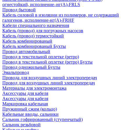
огнестойкий, исполнение–нг(А)-FRLS
Провод бытовой
Кабель силовой в изоляции из полимеров, не содержащий
галогенов, исполнение-нг(А)-FRHF
Кабели специального назначения
Кабель (провод) для погружных насосов
Кабель (провод) термостойкий
Кабель комбинированый
Кабель комбинированый Бухты
Провод автомобильный
Провод в текстильной оплетке (ретро)
Провод в текстильной оплетке (ретро) Бухты
Провод одножильный Бухты
Эмальпровод
Провода для воздушных линий электропередач
Провод для воздушных линий электропередач
Материалы для электромонтажа
Аксессуары для кабеля
Аксессуары для кабеля
Маркировка кабельная
Пружинный сжим (кольцо)
Кабельные вводы, сальники
Сальник гофрированный (ступенчатый)
Сальник резьбовой
Кабельные муфты