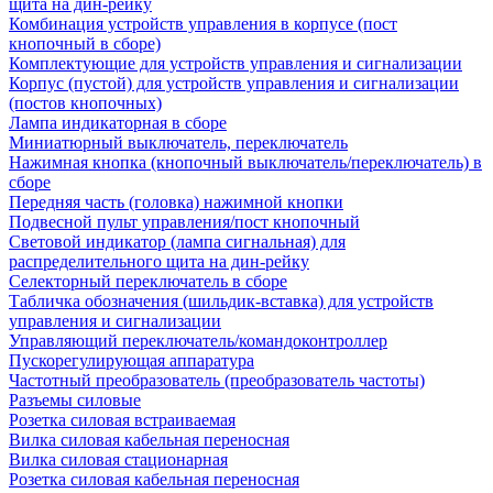
щита на дин-рейку
Комбинация устройств управления в корпусе (пост
кнопочный в сборе)
Комплектующие для устройств управления и сигнализации
Корпус (пустой) для устройств управления и сигнализации
(постов кнопочных)
Лампа индикаторная в сборе
Миниатюрный выключатель, переключатель
Нажимная кнопка (кнопочный выключатель/переключатель) в
сборе
Передняя часть (головка) нажимной кнопки
Подвесной пульт управления/пост кнопочный
Световой индикатор (лампа сигнальная) для
распределительного щита на дин-рейку
Селекторный переключатель в сборе
Табличка обозначения (шильдик-вставка) для устройств
управления и сигнализации
Управляющий переключатель/командоконтроллер
Пускорегулирующая аппаратура
Частотный преобразователь (преобразователь частоты)
Разъемы силовые
Розетка силовая встраиваемая
Вилка силовая кабельная переносная
Вилка силовая стационарная
Розетка силовая кабельная переносная