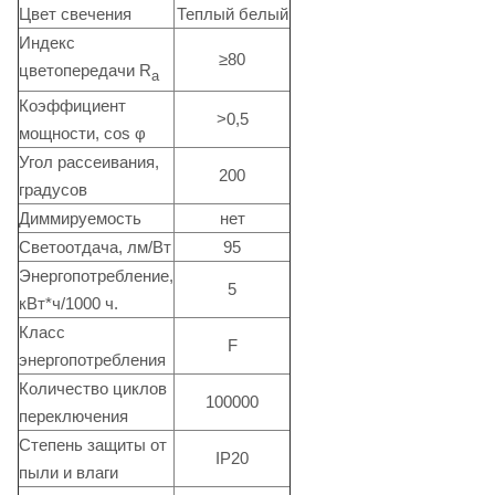
Цвет свечения
Теплый белый
Индекс
≥80
цветопередачи R
a
Коэффициент
>0,5
мощности, cos φ
Угол рассеивания,
200
градусов
Диммируемость
нет
Светоотдача, лм/Вт
95
Энергопотребление,
5
кВт*ч/1000 ч.
Класс
F
энергопотребления
Количество циклов
100000
переключения
Степень защиты от
IP20
пыли и влаги