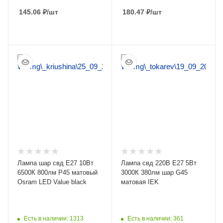
145.06
₽
/шт
180.47
₽
/шт
ПОДРОБНЕЕ
ПОДРОБНЕЕ
Лампа шар свд Е27 10Вт
Лампа свд 220В E27 5Вт
6500К 800лм P45 матовый
3000К 380лм шар G45
Osram LED Value black
матовая IEK
Есть в наличии: 1313
Есть в наличии: 361