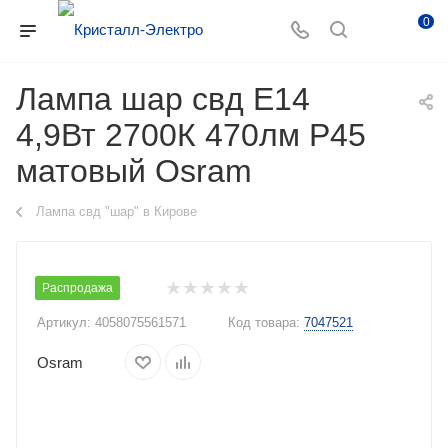
0
Лампа шар свд Е14
4,9Вт 2700К 470лм P45
матовый Osram
Лампа свд "шар" в Кирове
Распродажа
Артикул:
4058075561571
Код товара:
7047521
Osram