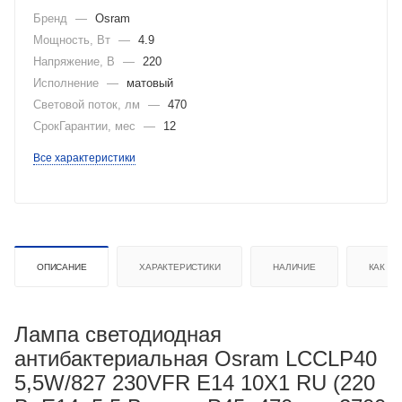
Бренд
—
Osram
Мощность, Вт
—
4.9
Напряжение, В
—
220
Исполнение
—
матовый
Световой поток, лм
—
470
СрокГарантии, мес
—
12
Все характеристики
ОПИСАНИЕ
ХАРАКТЕРИСТИКИ
НАЛИЧИЕ
КАК КУ
Лампа светодиодная
антибактериальная Osram LCCLP40
5,5W/827 230VFR E14 10X1 RU (220