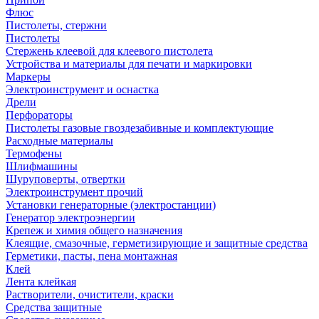
Флюс
Пистолеты, стержни
Пистолеты
Стержень клеевой для клеевого пистолета
Устройства и материалы для печати и маркировки
Маркеры
Электроинструмент и оснастка
Дрели
Перфораторы
Пистолеты газовые гвоздезабивные и комплектующие
Расходные материалы
Термофены
Шлифмашины
Шуруповерты, отвертки
Электроинструмент прочий
Установки генераторные (электростанции)
Генератор электроэнергии
Крепеж и химия общего назначения
Клеящие, смазочные, герметизирующие и защитные средства
Герметики, пасты, пена монтажная
Клей
Лента клейкая
Растворители, очистители, краски
Средства защитные