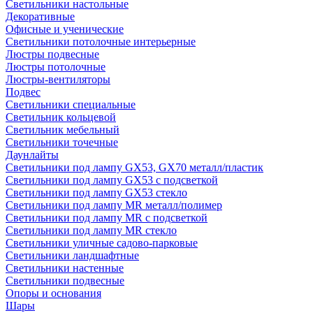
Светильники настольные
Декоративные
Офисные и ученические
Светильники потолочные интерьерные
Люстры подвесные
Люстры потолочные
Люстры-вентиляторы
Подвес
Светильники специальные
Светильник кольцевой
Светильник мебельный
Светильники точечные
Даунлайты
Светильники под лампу GX53, GX70 металл/пластик
Светильники под лампу GX53 с подсветкой
Светильники под лампу GX53 стекло
Светильники под лампу MR металл/полимер
Светильники под лампу MR с подсветкой
Светильники под лампу MR стекло
Светильники уличные садово-парковые
Светильники ландшафтные
Светильники настенные
Светильники подвесные
Опоры и основания
Шары