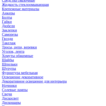
Средства смазочные
Жидкость стеклоомывающая
Крепежные материалы
Анкеры
Болты
Гайки
Дюбели
Заклепки
Саморезы
Гвозди
Такелаж
Тросы, цепи, веревки
Уголок, лента
Хомуты обжимные
Шайбы
Шпильки
Шурупы
Фурнитура мебельная
Освещение декоративное
Декоративное освещение для интерьера
Ночники
Солевые лампы
Свечи
Дискосвет
Дискошары