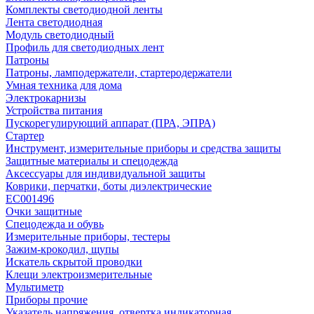
Комплекты светодиодной ленты
Лента светодиодная
Модуль светодиодный
Профиль для светодиодных лент
Патроны
Патроны, ламподержатели, стартеродержатели
Умная техника для дома
Электрокарнизы
Устройства питания
Пускорегулирующий аппарат (ПРА, ЭПРА)
Стартер
Инструмент, измерительные приборы и средства защиты
Защитные материалы и спецодежда
Аксессуары для индивидуальной защиты
Коврики, перчатки, боты диэлектрические
EC001496
Очки защитные
Спецодежда и обувь
Измерительные приборы, тестеры
Зажим-крокодил, щупы
Искатель скрытой проводки
Клещи электроизмерительные
Мультиметр
Приборы прочие
Указатель напряжения, отвертка индикаторная