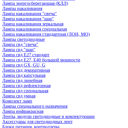
Лампа энергосберегающая (КЛЛ)
Лампы накаливания
Лампа накаливания "свеча"
Лампа накаливания "шар"
Лампа накаливания зеркальная
Лампа накаливания специальная
Лампа накаливания стандартная (ЛОН, МО)
Лампы светодиодные
Лампа свд "свеча"
Лампа свд "шар"
Лампа свд E27 стандарт
Лампа свд E27, Е40 большой мощности
Лампа свд GX, GU, G
Лампа свд декоративная
Лампа свд капсульная
Лампа свд линейная
Лампа свд рефлекторная
Лампа свд специальная
Лампа свд умная
Комплект ламп
Лампы специального назначения
Лампа инфракрасная
Ленты, модули светодиодные и комлектующие
Аксессуары для светодиодных лент
Блоки питания, контроллеры