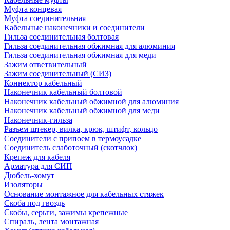
Муфта концевая
Муфта соединительная
Кабельные наконечники и соединители
Гильза соединительная болтовая
Гильза соединительная обжимная для алюминия
Гильза соединительная обжимная для меди
Зажим ответвительный
Зажим соединительный (СИЗ)
Коннектор кабельный
Наконечник кабельный болтовой
Наконечник кабельный обжимной для алюминия
Наконечник кабельный обжимной для меди
Наконечник-гильза
Разъем штекер, вилка, крюк, штифт, кольцо
Соединители с припоем в термоусадке
Соединитель слаботочный (скотчлок)
Крепеж для кабеля
Арматура для СИП
Дюбель-хомут
Изоляторы
Основание монтажное для кабельных стяжек
Скоба под гвоздь
Скобы, серьги, зажимы крепежные
Спираль, лента монтажная