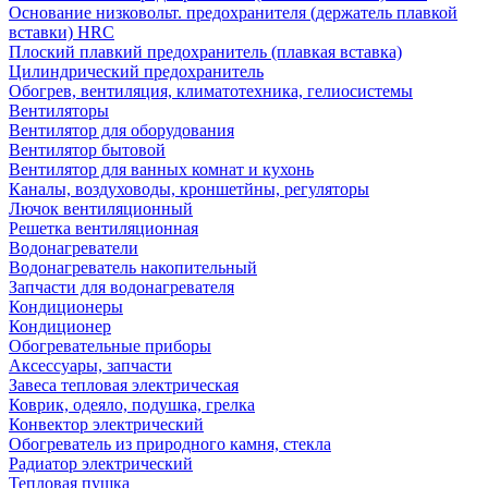
Основание низковольт. предохранителя (держатель плавкой
вставки) HRC
Плоский плавкий предохранитель (плавкая вставка)
Цилиндрический предохранитель
Обогрев, вентиляция, климатотехника, гелиосистемы
Вентиляторы
Вентилятор для оборудования
Вентилятор бытовой
Вентилятор для ванных комнат и кухонь
Каналы, воздуховоды, кроншетйны, регуляторы
Лючок вентиляционный
Решетка вентиляционная
Водонагреватели
Водонагреватель накопительный
Запчасти для водонагревателя
Кондиционеры
Кондиционер
Обогревательные приборы
Аксессуары, запчасти
Завеса тепловая электрическая
Коврик, одеяло, подушка, грелка
Конвектор электрический
Обогреватель из природного камня, стекла
Радиатор электрический
Тепловая пушка