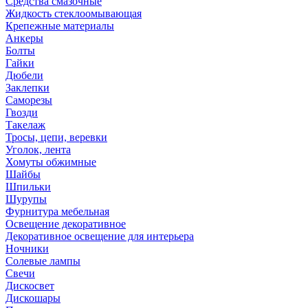
Средства смазочные
Жидкость стеклоомывающая
Крепежные материалы
Анкеры
Болты
Гайки
Дюбели
Заклепки
Саморезы
Гвозди
Такелаж
Тросы, цепи, веревки
Уголок, лента
Хомуты обжимные
Шайбы
Шпильки
Шурупы
Фурнитура мебельная
Освещение декоративное
Декоративное освещение для интерьера
Ночники
Солевые лампы
Свечи
Дискосвет
Дискошары