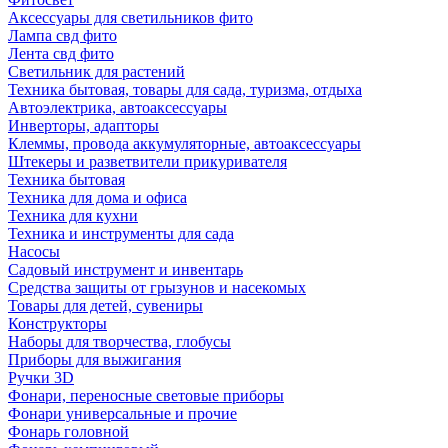
Аксессуары для светильников фито
Лампа свд фито
Лента свд фито
Светильник для растений
Техника бытовая, товары для сада, туризма, отдыха
Автоэлектрика, автоаксессуары
Инверторы, адапторы
Клеммы, провода аккумуляторные, автоаксессуары
Штекеры и разветвители прикуривателя
Техника бытовая
Техника для дома и офиса
Техника для кухни
Техника и инструменты для сада
Насосы
Садовый инструмент и инвентарь
Средства защиты от грызунов и насекомых
Товары для детей, сувениры
Конструкторы
Наборы для творчества, глобусы
Приборы для выжигания
Ручки 3D
Фонари, переносные световые приборы
Фонари универсальные и прочие
Фонарь головной