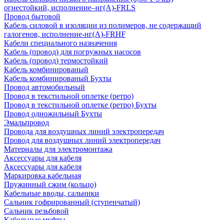
огнестойкий, исполнение–нг(А)-FRLS
Провод бытовой
Кабель силовой в изоляции из полимеров, не содержащий
галогенов, исполнение-нг(А)-FRHF
Кабели специального назначения
Кабель (провод) для погружных насосов
Кабель (провод) термостойкий
Кабель комбинированый
Кабель комбинированый Бухты
Провод автомобильный
Провод в текстильной оплетке (ретро)
Провод в текстильной оплетке (ретро) Бухты
Провод одножильный Бухты
Эмальпровод
Провода для воздушных линий электропередач
Провод для воздушных линий электропередач
Материалы для электромонтажа
Аксессуары для кабеля
Аксессуары для кабеля
Маркировка кабельная
Пружинный сжим (кольцо)
Кабельные вводы, сальники
Сальник гофрированный (ступенчатый)
Сальник резьбовой
Кабельные муфты