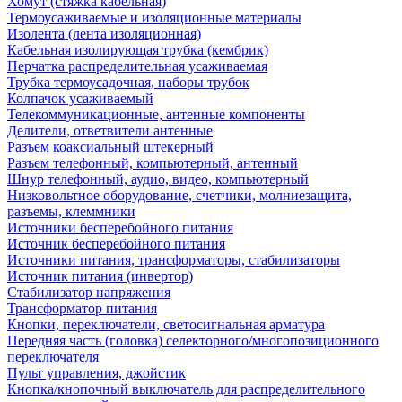
Хомут (стяжка кабельная)
Термоусаживаемые и изоляционные материалы
Изолента (лента изоляционная)
Кабельная изолирующая трубка (кембрик)
Перчатка распределительная усаживаемая
Трубка термоусадочная, наборы трубок
Колпачок усаживаемый
Телекоммуникационные, антенные компоненты
Делители, ответвители антенные
Разъем коаксиальный штекерный
Разъем телефонный, компьютерный, антенный
Шнур телефонный, аудио, видео, компьютерный
Низковольтное оборудование, счетчики, молниезащита,
разъемы, клеммники
Источники бесперебойного питания
Источник бесперебойного питания
Источники питания, трансформаторы, стабилизаторы
Источник питания (инвертор)
Стабилизатор напряжения
Трансформатор питания
Кнопки, переключатели, светосигнальная арматура
Передняя часть (головка) селекторного/многопозиционного
переключателя
Пульт управления, джойстик
Кнопка/кнопочный выключатель для распределительного