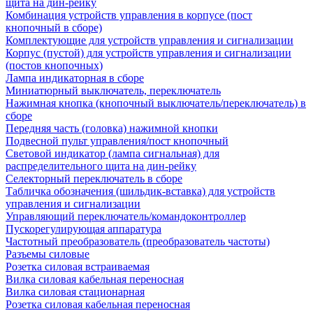
щита на дин-рейку
Комбинация устройств управления в корпусе (пост
кнопочный в сборе)
Комплектующие для устройств управления и сигнализации
Корпус (пустой) для устройств управления и сигнализации
(постов кнопочных)
Лампа индикаторная в сборе
Миниатюрный выключатель, переключатель
Нажимная кнопка (кнопочный выключатель/переключатель) в
сборе
Передняя часть (головка) нажимной кнопки
Подвесной пульт управления/пост кнопочный
Световой индикатор (лампа сигнальная) для
распределительного щита на дин-рейку
Селекторный переключатель в сборе
Табличка обозначения (шильдик-вставка) для устройств
управления и сигнализации
Управляющий переключатель/командоконтроллер
Пускорегулирующая аппаратура
Частотный преобразователь (преобразователь частоты)
Разъемы силовые
Розетка силовая встраиваемая
Вилка силовая кабельная переносная
Вилка силовая стационарная
Розетка силовая кабельная переносная