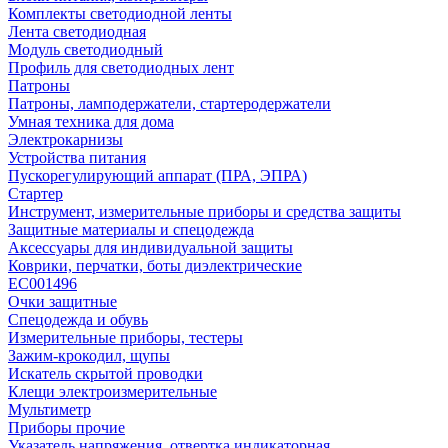
Комплекты светодиодной ленты
Лента светодиодная
Модуль светодиодный
Профиль для светодиодных лент
Патроны
Патроны, ламподержатели, стартеродержатели
Умная техника для дома
Электрокарнизы
Устройства питания
Пускорегулирующий аппарат (ПРА, ЭПРА)
Стартер
Инструмент, измерительные приборы и средства защиты
Защитные материалы и спецодежда
Аксессуары для индивидуальной защиты
Коврики, перчатки, боты диэлектрические
EC001496
Очки защитные
Спецодежда и обувь
Измерительные приборы, тестеры
Зажим-крокодил, щупы
Искатель скрытой проводки
Клещи электроизмерительные
Мультиметр
Приборы прочие
Указатель напряжения, отвертка индикаторная