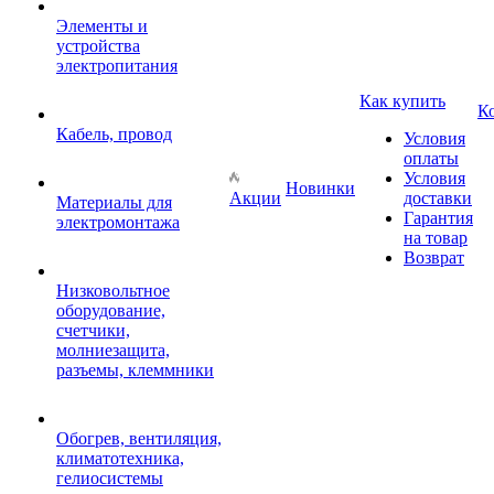
Элементы и
устройства
электропитания
Как купить
К
Кабель, провод
Условия
оплаты
Условия
Новинки
Акции
доставки
Материалы для
Гарантия
электромонтажа
на товар
Возврат
Низковольтное
оборудование,
счетчики,
молниезащита,
разъемы, клеммники
Обогрев, вентиляция,
климатотехника,
гелиосистемы