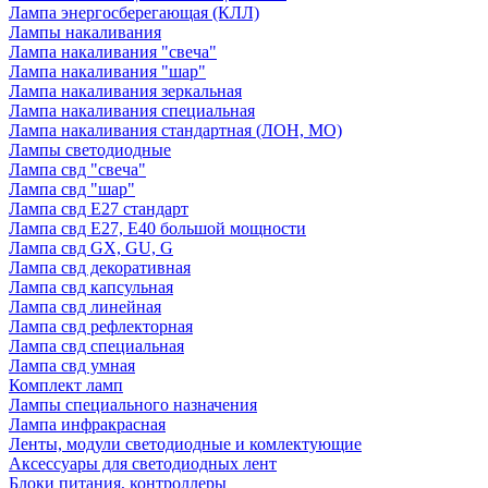
Лампа энергосберегающая (КЛЛ)
Лампы накаливания
Лампа накаливания "свеча"
Лампа накаливания "шар"
Лампа накаливания зеркальная
Лампа накаливания специальная
Лампа накаливания стандартная (ЛОН, МО)
Лампы светодиодные
Лампа свд "свеча"
Лампа свд "шар"
Лампа свд E27 стандарт
Лампа свд E27, Е40 большой мощности
Лампа свд GX, GU, G
Лампа свд декоративная
Лампа свд капсульная
Лампа свд линейная
Лампа свд рефлекторная
Лампа свд специальная
Лампа свд умная
Комплект ламп
Лампы специального назначения
Лампа инфракрасная
Ленты, модули светодиодные и комлектующие
Аксессуары для светодиодных лент
Блоки питания, контроллеры