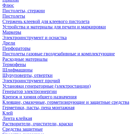
Флюс
Пистолеты, стержни
Пистолеты
Стержень клеевой для клеевого пистолета
Устройства и материалы для печати и маркировки
Маркеры
Электроинструмент и оснастка
Дрели
Перфораторы
Пистолеты газовые гвоздезабивные и комплектующие
Расходные материалы
Термофены
Шлифмашины
Шуруповерты, отвертки
Электроинструмент прочий
Установки генераторные (электростанции)
Генератор электроэнергии
Крепеж и химия общего назначения
Клеящие, смазочные, герметизирующие и защитные средства
Герметики, пасты, пена монтажная
Клей
Лента клейкая
Растворители, очистители, краски
Средства защитные