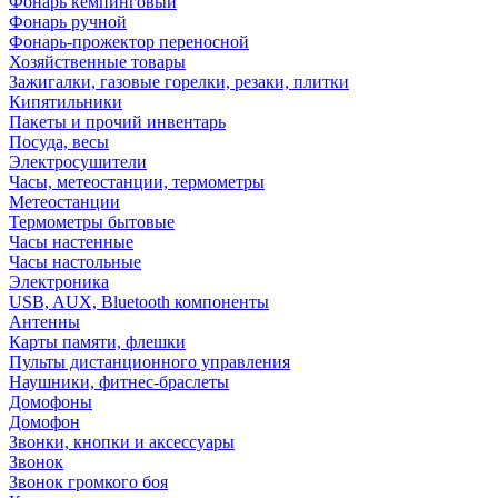
Фонарь кемпинговый
Фонарь ручной
Фонарь-прожектор переносной
Хозяйственные товары
Зажигалки, газовые горелки, резаки, плитки
Кипятильники
Пакеты и прочий инвентарь
Посуда, весы
Электросушители
Часы, метеостанции, термометры
Метеостанции
Термометры бытовые
Часы настенные
Часы настольные
Электроника
USB, AUX, Bluetooth компоненты
Антенны
Карты памяти, флешки
Пульты дистанционного управления
Наушники, фитнес-браслеты
Домофоны
Домофон
Звонки, кнопки и аксессуары
Звонок
Звонок громкого боя