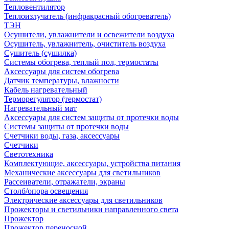
Тепловентилятор
Теплоизлучатель (инфракрасный обогреватель)
ТЭН
Осушители, увлажнители и освежители воздуха
Осушитель, увлажнитель, очиститель воздуха
Сушитель (сушилка)
Системы обогрева, теплый пол, термостаты
Аксессуары для систем обогрева
Датчик температуры, влажности
Кабель нагревательный
Терморегулятор (термостат)
Нагревательный мат
Аксессуары для систем защиты от протечки воды
Системы защиты от протечки воды
Счетчики воды, газа, аксессуары
Счетчики
Светотехника
Комплектующие, аксессуары, устройства питания
Механические аксессуары для светильников
Рассеиватели, отражатели, экраны
Столб/опора освещения
Электрические аксессуары для светильников
Прожекторы и светильники направленного света
Прожектор
Прожектор переносной