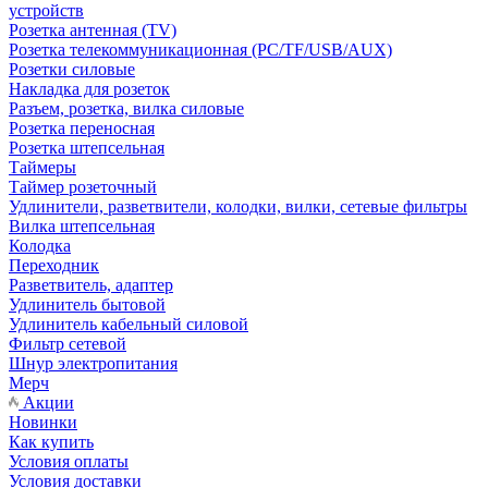
устройств
Розетка антенная (TV)
Розетка телекоммуникационная (PC/TF/USB/AUX)
Розетки силовые
Накладка для розеток
Разъем, розетка, вилка силовые
Розетка переносная
Розетка штепсельная
Таймеры
Таймер розеточный
Удлинители, разветвители, колодки, вилки, сетевые фильтры
Вилка штепсельная
Колодка
Переходник
Разветвитель, адаптер
Удлинитель бытовой
Удлинитель кабельный силовой
Фильтр сетевой
Шнур электропитания
Мерч
Акции
Новинки
Как купить
Условия оплаты
Условия доставки