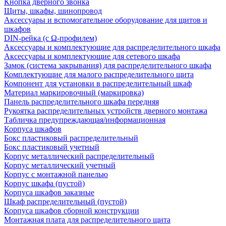
Кнопка дверного звонка
Щиты, шкафы, шинопровод
Аксессуары и вспомогательное оборудование для щитов и
шкафов
DIN-рейка (с Ω-профилем)
Аксессуары и комплектующие для распределительного шкафа
Аксессуары и комплектующие для сетевого шкафа
Замок (система закрывания) для распределительного шкафа
Комплектующие для малого распределительного щита
Компонент для установки в распределительный шкаф
Материал маркировочный (маркировка)
Панель распределительного шкафа передняя
Рукоятка распределительных устройств дверного монтажа
Табличка предупреждающая/информационная
Корпуса шкафов
Бокс пластиковый распределительный
Бокс пластиковый учетный
Корпус металлический распределительный
Корпус металлический учетный
Корпус с монтажной панелью
Корпус шкафа (пустой)
Корпуса шкафов заказные
Шкаф распределительный (пустой)
Корпуса шкафов сборной конструкции
Монтажная плата для распределительного щита