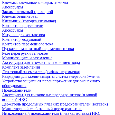
Клеммы, клеммные колодки, зажимы
Аксессуары
Зажим клеммный проходной
Клемма безвинтовая
Клеммник (колодка клеммная)
Контакторы, пускатели
Аксессуары
Катушка для контактора
Контактор модульный
Контактор переменного тока
Пускатель магнитный переменного тока
Реле перегрузки тепловое
Молниезащита и заземление
Аксессуары для заземления и молниеотвода
Комплект заземления
Ленточный заземлитель (гибкая перемычка)
Разрядник для молниезащиты систем энергоснабжения
Устройство защиты от перенапряжения для оконечного
оборудования
Предохранители
Аксессуары для низковольт. предохранителя (плавкой
вставки) HRC
Держатель продольных плавких предохранителей (вставок)
Миниатюрный слаботочный предохранитель
Низковольтный предохранитель (плавкая вставка) HRC