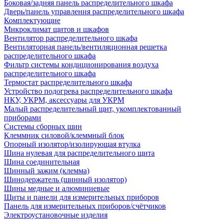
Боковая/задняя панель распределительного шкафа
Дверь/панель управления распределительного шкафа
Комплектующие
Микроклимат щитов и шкафов
Вентилятор распределительного шкафа
Вентиляторная панель/вентиляционная решетка
распределительного шкафа
Фильтр системы кондиционирования воздуха
распределительного шкафа
Термостат распределительного шкафа
Устройство подогрева распределительного шкафа
НКУ, УКРМ, аксессуары для УКРМ
Малый распределительный щит, укомплектованный
приборами
Системы сборных шин
Клеммник силовой/клеммный блок
Опорный изолятор/изолирующая втулка
Шина нулевая для распределительного щита
Шина соединительная
Шинный зажим (клемма)
Шинодержатель (шинный изолятор)
Шины медные и алюминиевые
Щиты и панели для измерительных приборов
Панель для измерительных приборов/счётчиков
Электроустановочные изделия