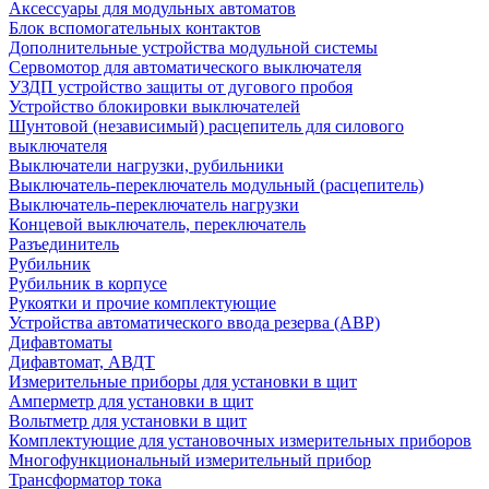
Аксессуары для модульных автоматов
Блок вспомогательных контактов
Дополнительные устройства модульной системы
Сервомотор для автоматического выключателя
УЗДП устройство защиты от дугового пробоя
Устройство блокировки выключателей
Шунтовой (независимый) расцепитель для силового
выключателя
Выключатели нагрузки, рубильники
Выключатель-переключатель модульный (расцепитель)
Выключатель-переключатель нагрузки
Концевой выключатель, переключатель
Разъединитель
Рубильник
Рубильник в корпусе
Рукоятки и прочие комплектующие
Устройства автоматического ввода резерва (АВР)
Дифавтоматы
Дифавтомат, АВДТ
Измерительные приборы для установки в щит
Амперметр для установки в щит
Вольтметр для установки в щит
Комплектующие для установочных измерительных приборов
Многофункциональный измерительный прибор
Трансформатор тока