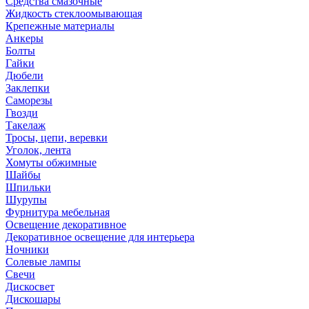
Средства смазочные
Жидкость стеклоомывающая
Крепежные материалы
Анкеры
Болты
Гайки
Дюбели
Заклепки
Саморезы
Гвозди
Такелаж
Тросы, цепи, веревки
Уголок, лента
Хомуты обжимные
Шайбы
Шпильки
Шурупы
Фурнитура мебельная
Освещение декоративное
Декоративное освещение для интерьера
Ночники
Солевые лампы
Свечи
Дискосвет
Дискошары