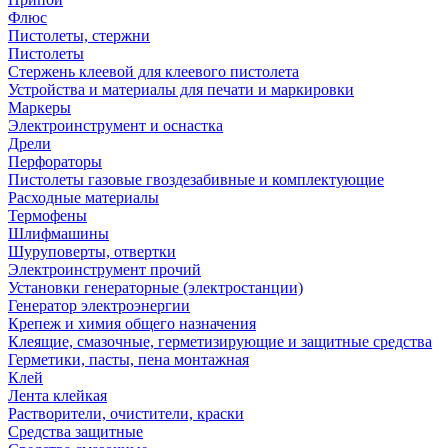
Флюс
Пистолеты, стержни
Пистолеты
Стержень клеевой для клеевого пистолета
Устройства и материалы для печати и маркировки
Маркеры
Электроинструмент и оснастка
Дрели
Перфораторы
Пистолеты газовые гвоздезабивные и комплектующие
Расходные материалы
Термофены
Шлифмашины
Шуруповерты, отвертки
Электроинструмент прочий
Установки генераторные (электростанции)
Генератор электроэнергии
Крепеж и химия общего назначения
Клеящие, смазочные, герметизирующие и защитные средства
Герметики, пасты, пена монтажная
Клей
Лента клейкая
Растворители, очистители, краски
Средства защитные