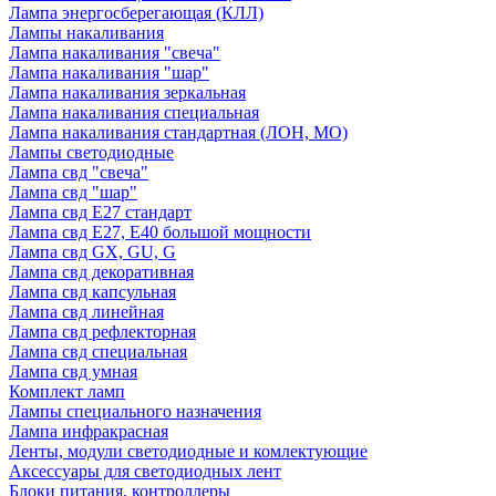
Лампа энергосберегающая (КЛЛ)
Лампы накаливания
Лампа накаливания "свеча"
Лампа накаливания "шар"
Лампа накаливания зеркальная
Лампа накаливания специальная
Лампа накаливания стандартная (ЛОН, МО)
Лампы светодиодные
Лампа свд "свеча"
Лампа свд "шар"
Лампа свд E27 стандарт
Лампа свд E27, Е40 большой мощности
Лампа свд GX, GU, G
Лампа свд декоративная
Лампа свд капсульная
Лампа свд линейная
Лампа свд рефлекторная
Лампа свд специальная
Лампа свд умная
Комплект ламп
Лампы специального назначения
Лампа инфракрасная
Ленты, модули светодиодные и комлектующие
Аксессуары для светодиодных лент
Блоки питания, контроллеры