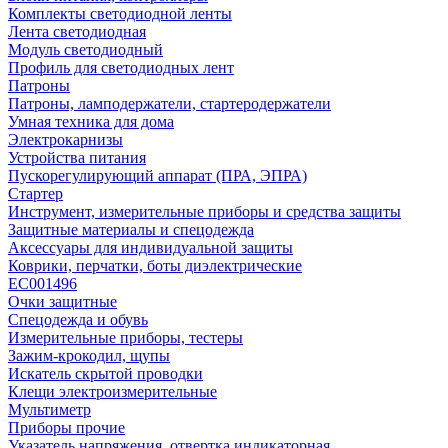
Комплекты светодиодной ленты
Лента светодиодная
Модуль светодиодный
Профиль для светодиодных лент
Патроны
Патроны, ламподержатели, стартеродержатели
Умная техника для дома
Электрокарнизы
Устройства питания
Пускорегулирующий аппарат (ПРА, ЭПРА)
Стартер
Инструмент, измерительные приборы и средства защиты
Защитные материалы и спецодежда
Аксессуары для индивидуальной защиты
Коврики, перчатки, боты диэлектрические
EC001496
Очки защитные
Спецодежда и обувь
Измерительные приборы, тестеры
Зажим-крокодил, щупы
Искатель скрытой проводки
Клещи электроизмерительные
Мультиметр
Приборы прочие
Указатель напряжения, отвертка индикаторная