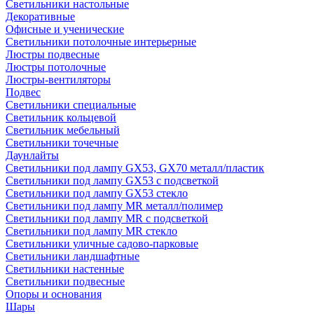
Светильники настольные
Декоративные
Офисные и ученические
Светильники потолочные интерьерные
Люстры подвесные
Люстры потолочные
Люстры-вентиляторы
Подвес
Светильники специальные
Светильник кольцевой
Светильник мебельный
Светильники точечные
Даунлайты
Светильники под лампу GX53, GX70 металл/пластик
Светильники под лампу GX53 с подсветкой
Светильники под лампу GX53 стекло
Светильники под лампу MR металл/полимер
Светильники под лампу MR с подсветкой
Светильники под лампу MR стекло
Светильники уличные садово-парковые
Светильники ландшафтные
Светильники настенные
Светильники подвесные
Опоры и основания
Шары