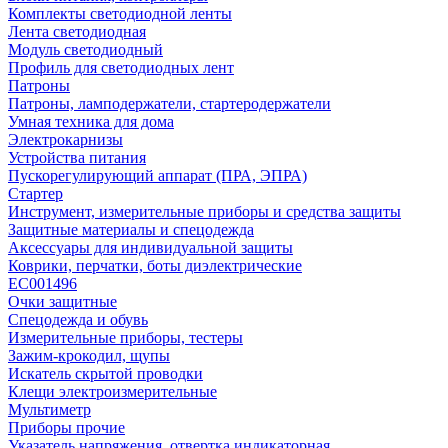
Комплекты светодиодной ленты
Лента светодиодная
Модуль светодиодный
Профиль для светодиодных лент
Патроны
Патроны, ламподержатели, стартеродержатели
Умная техника для дома
Электрокарнизы
Устройства питания
Пускорегулирующий аппарат (ПРА, ЭПРА)
Стартер
Инструмент, измерительные приборы и средства защиты
Защитные материалы и спецодежда
Аксессуары для индивидуальной защиты
Коврики, перчатки, боты диэлектрические
EC001496
Очки защитные
Спецодежда и обувь
Измерительные приборы, тестеры
Зажим-крокодил, щупы
Искатель скрытой проводки
Клещи электроизмерительные
Мультиметр
Приборы прочие
Указатель напряжения, отвертка индикаторная