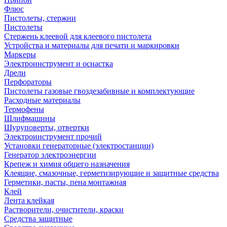
Флюс
Пистолеты, стержни
Пистолеты
Стержень клеевой для клеевого пистолета
Устройства и материалы для печати и маркировки
Маркеры
Электроинструмент и оснастка
Дрели
Перфораторы
Пистолеты газовые гвоздезабивные и комплектующие
Расходные материалы
Термофены
Шлифмашины
Шуруповерты, отвертки
Электроинструмент прочий
Установки генераторные (электростанции)
Генератор электроэнергии
Крепеж и химия общего назначения
Клеящие, смазочные, герметизирующие и защитные средства
Герметики, пасты, пена монтажная
Клей
Лента клейкая
Растворители, очистители, краски
Средства защитные