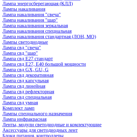
Лампа энергосберегающая (КЛЛ)
Лампы накаливания
Лампа накаливания "свеча"
Лампа накаливания "шар"
Лампа накаливания зеркальная
Лампа накаливания специальная
Лампа накаливания стандартная (ЛОН, МО)
Лампы светодиодные
Лампа свд "свеча"
Лампа свд "шар"
Лампа свд E27 стандарт
Лампа свд E27, Е40 большой мощности
Лампа свд GX, GU, G
Лампа свд декоративная
Лампа свд капсульная
Лампа свд линейная
Лампа свд рефлекторная
Лампа свд специальная
Лампа свд умная
Комплект ламп
Лампы специального назначения
Лампа инфракрасная
Ленты, модули светодиодные и комлектующие
Аксессуары для светодиодных лент
Блоки питания, контроллеры