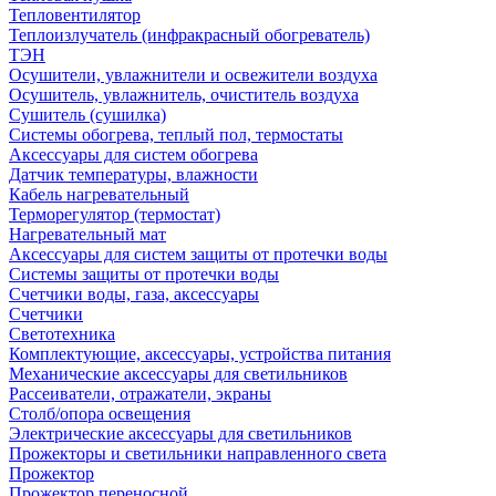
Тепловентилятор
Теплоизлучатель (инфракрасный обогреватель)
ТЭН
Осушители, увлажнители и освежители воздуха
Осушитель, увлажнитель, очиститель воздуха
Сушитель (сушилка)
Системы обогрева, теплый пол, термостаты
Аксессуары для систем обогрева
Датчик температуры, влажности
Кабель нагревательный
Терморегулятор (термостат)
Нагревательный мат
Аксессуары для систем защиты от протечки воды
Системы защиты от протечки воды
Счетчики воды, газа, аксессуары
Счетчики
Светотехника
Комплектующие, аксессуары, устройства питания
Механические аксессуары для светильников
Рассеиватели, отражатели, экраны
Столб/опора освещения
Электрические аксессуары для светильников
Прожекторы и светильники направленного света
Прожектор
Прожектор переносной