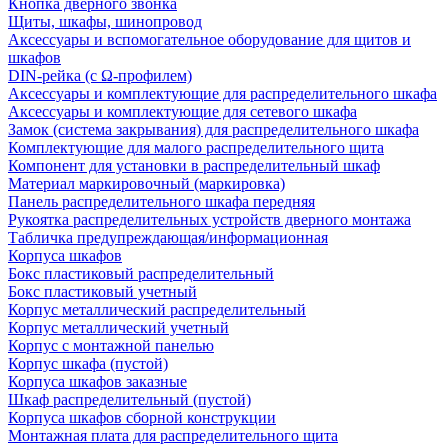
Кнопка дверного звонка
Щиты, шкафы, шинопровод
Аксессуары и вспомогательное оборудование для щитов и
шкафов
DIN-рейка (с Ω-профилем)
Аксессуары и комплектующие для распределительного шкафа
Аксессуары и комплектующие для сетевого шкафа
Замок (система закрывания) для распределительного шкафа
Комплектующие для малого распределительного щита
Компонент для установки в распределительный шкаф
Материал маркировочный (маркировка)
Панель распределительного шкафа передняя
Рукоятка распределительных устройств дверного монтажа
Табличка предупреждающая/информационная
Корпуса шкафов
Бокс пластиковый распределительный
Бокс пластиковый учетный
Корпус металлический распределительный
Корпус металлический учетный
Корпус с монтажной панелью
Корпус шкафа (пустой)
Корпуса шкафов заказные
Шкаф распределительный (пустой)
Корпуса шкафов сборной конструкции
Монтажная плата для распределительного щита