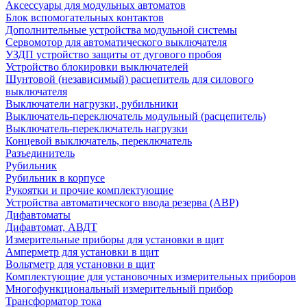
Аксессуары для модульных автоматов
Блок вспомогательных контактов
Дополнительные устройства модульной системы
Сервомотор для автоматического выключателя
УЗДП устройство защиты от дугового пробоя
Устройство блокировки выключателей
Шунтовой (независимый) расцепитель для силового
выключателя
Выключатели нагрузки, рубильники
Выключатель-переключатель модульный (расцепитель)
Выключатель-переключатель нагрузки
Концевой выключатель, переключатель
Разъединитель
Рубильник
Рубильник в корпусе
Рукоятки и прочие комплектующие
Устройства автоматического ввода резерва (АВР)
Дифавтоматы
Дифавтомат, АВДТ
Измерительные приборы для установки в щит
Амперметр для установки в щит
Вольтметр для установки в щит
Комплектующие для установочных измерительных приборов
Многофункциональный измерительный прибор
Трансформатор тока