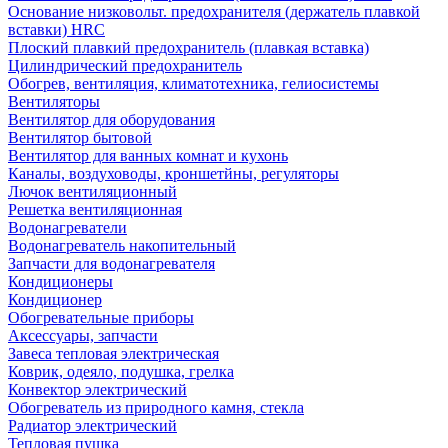
Основание низковольт. предохранителя (держатель плавкой
вставки) HRC
Плоский плавкий предохранитель (плавкая вставка)
Цилиндрический предохранитель
Обогрев, вентиляция, климатотехника, гелиосистемы
Вентиляторы
Вентилятор для оборудования
Вентилятор бытовой
Вентилятор для ванных комнат и кухонь
Каналы, воздуховоды, кроншетйны, регуляторы
Лючок вентиляционный
Решетка вентиляционная
Водонагреватели
Водонагреватель накопительный
Запчасти для водонагревателя
Кондиционеры
Кондиционер
Обогревательные приборы
Аксессуары, запчасти
Завеса тепловая электрическая
Коврик, одеяло, подушка, грелка
Конвектор электрический
Обогреватель из природного камня, стекла
Радиатор электрический
Тепловая пушка