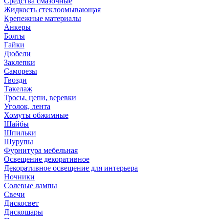
Средства смазочные
Жидкость стеклоомывающая
Крепежные материалы
Анкеры
Болты
Гайки
Дюбели
Заклепки
Саморезы
Гвозди
Такелаж
Тросы, цепи, веревки
Уголок, лента
Хомуты обжимные
Шайбы
Шпильки
Шурупы
Фурнитура мебельная
Освещение декоративное
Декоративное освещение для интерьера
Ночники
Солевые лампы
Свечи
Дискосвет
Дискошары