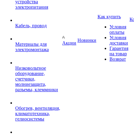
устройства
электропитания
Как купить
К
Кабель, провод
Условия
оплаты
Условия
Новинки
Акции
доставки
Материалы для
Гарантия
электромонтажа
на товар
Возврат
Низковольтное
оборудование,
счетчики,
молниезащита,
разъемы, клеммники
Обогрев, вентиляция,
климатотехника,
гелиосистемы