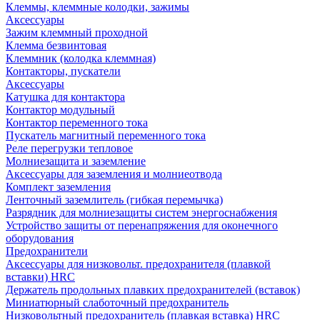
Клеммы, клеммные колодки, зажимы
Аксессуары
Зажим клеммный проходной
Клемма безвинтовая
Клеммник (колодка клеммная)
Контакторы, пускатели
Аксессуары
Катушка для контактора
Контактор модульный
Контактор переменного тока
Пускатель магнитный переменного тока
Реле перегрузки тепловое
Молниезащита и заземление
Аксессуары для заземления и молниеотвода
Комплект заземления
Ленточный заземлитель (гибкая перемычка)
Разрядник для молниезащиты систем энергоснабжения
Устройство защиты от перенапряжения для оконечного
оборудования
Предохранители
Аксессуары для низковольт. предохранителя (плавкой
вставки) HRC
Держатель продольных плавких предохранителей (вставок)
Миниатюрный слаботочный предохранитель
Низковольтный предохранитель (плавкая вставка) HRC