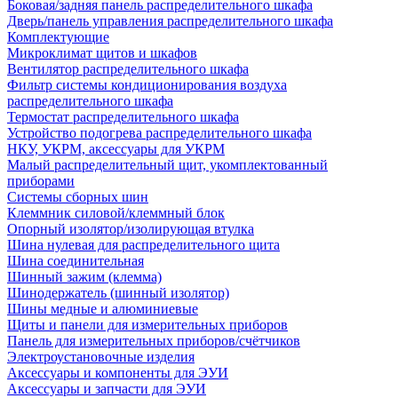
Боковая/задняя панель распределительного шкафа
Дверь/панель управления распределительного шкафа
Комплектующие
Микроклимат щитов и шкафов
Вентилятор распределительного шкафа
Фильтр системы кондиционирования воздуха
распределительного шкафа
Термостат распределительного шкафа
Устройство подогрева распределительного шкафа
НКУ, УКРМ, аксессуары для УКРМ
Малый распределительный щит, укомплектованный
приборами
Системы сборных шин
Клеммник силовой/клеммный блок
Опорный изолятор/изолирующая втулка
Шина нулевая для распределительного щита
Шина соединительная
Шинный зажим (клемма)
Шинодержатель (шинный изолятор)
Шины медные и алюминиевые
Щиты и панели для измерительных приборов
Панель для измерительных приборов/счётчиков
Электроустановочные изделия
Аксессуары и компоненты для ЭУИ
Аксессуары и запчасти для ЭУИ