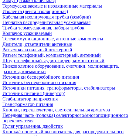
Хомут (стяжка кабельная)
Термоусаживаемые и изоляционные материалы
Изолента (лента изоляционная)
Кабельная изолирующая трубка (кембрик)
Перчатка распределительная усаживаемая
Трубка термоусадочная, наборы трубок
Колпачок усаживаемый
Телекоммуникационные, антенные компоненты
Делители, ответвители антенные
Разъем коаксиальный штекерный
Разъем телефонный, компьютерный, антенный
Шнур телефонный, аудио, видео, компьютерный
Низковольтное оборудование, счетчики, молниезащита,
разъемы, клеммники
Источники бесперебойного питания
Источник бесперебойного питания
Источники питания, трансформаторы, стабилизаторы
Источник питания (инвертор)
Стабилизатор напряжения
Трансформатор питания
Кнопки, переключатели, светосигнальная арматура
Передняя часть (головка) селекторного/многопозиционного
переключателя
Пульт управления, джойстик
Кнопка/кнопочный выключатель для распределительного