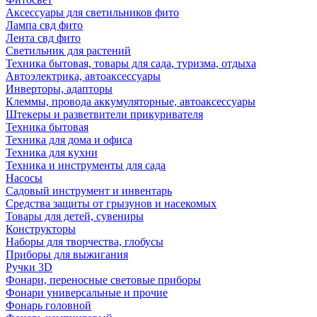
Аксессуары для светильников фито
Лампа свд фито
Лента свд фито
Светильник для растений
Техника бытовая, товары для сада, туризма, отдыха
Автоэлектрика, автоаксессуары
Инверторы, адапторы
Клеммы, провода аккумуляторные, автоаксессуары
Штекеры и разветвители прикуривателя
Техника бытовая
Техника для дома и офиса
Техника для кухни
Техника и инструменты для сада
Насосы
Садовый инструмент и инвентарь
Средства защиты от грызунов и насекомых
Товары для детей, сувениры
Конструкторы
Наборы для творчества, глобусы
Приборы для выжигания
Ручки 3D
Фонари, переносные световые приборы
Фонари универсальные и прочие
Фонарь головной