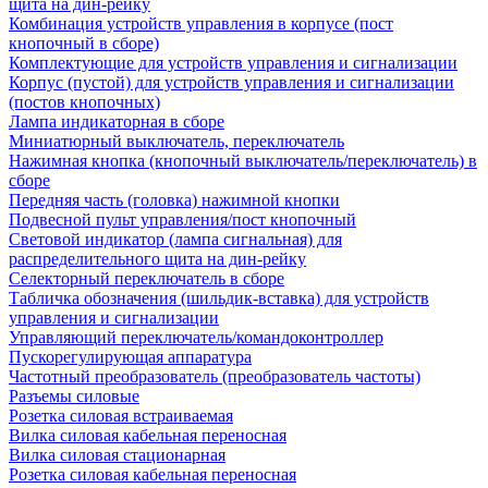
щита на дин-рейку
Комбинация устройств управления в корпусе (пост
кнопочный в сборе)
Комплектующие для устройств управления и сигнализации
Корпус (пустой) для устройств управления и сигнализации
(постов кнопочных)
Лампа индикаторная в сборе
Миниатюрный выключатель, переключатель
Нажимная кнопка (кнопочный выключатель/переключатель) в
сборе
Передняя часть (головка) нажимной кнопки
Подвесной пульт управления/пост кнопочный
Световой индикатор (лампа сигнальная) для
распределительного щита на дин-рейку
Селекторный переключатель в сборе
Табличка обозначения (шильдик-вставка) для устройств
управления и сигнализации
Управляющий переключатель/командоконтроллер
Пускорегулирующая аппаратура
Частотный преобразователь (преобразователь частоты)
Разъемы силовые
Розетка силовая встраиваемая
Вилка силовая кабельная переносная
Вилка силовая стационарная
Розетка силовая кабельная переносная