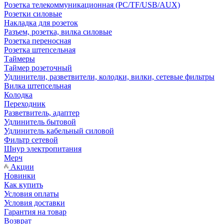
Розетка телекоммуникационная (PC/TF/USB/AUX)
Розетки силовые
Накладка для розеток
Разъем, розетка, вилка силовые
Розетка переносная
Розетка штепсельная
Таймеры
Таймер розеточный
Удлинители, разветвители, колодки, вилки, сетевые фильтры
Вилка штепсельная
Колодка
Переходник
Разветвитель, адаптер
Удлинитель бытовой
Удлинитель кабельный силовой
Фильтр сетевой
Шнур электропитания
Мерч
Акции
Новинки
Как купить
Условия оплаты
Условия доставки
Гарантия на товар
Возврат