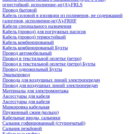
огнестойкий, исполнение–нг(А)-FRLS
Провод бытовой
Кабель силовой в изоляции из полимеров, не содержащий
галогенов, исполнение-нг(А)-FRHF
Кабели специального назначения
Кабель (провод) для погружных насосов
Кабель (провод) термостойкий
Кабель комбинированый
Кабель комбинированый Бухты
Провод автомобильный
Провод в текстильной оплетке (ретро)
Провод в текстильной оплетке (ретро) Бухты
Провод одножильный Бухты
Эмальпровод
Провода для воздушных линий электропередач
Провод для воздушных линий электропередач
Материалы для электромонтажа
Аксессуары для кабеля
Аксессуары для кабеля
Маркировка кабельная
Пружинный сжим (кольцо)
Кабельные вводы, сальники
Сальник гофрированный (ступенчатый)
Сальник резьбовой
Кабельные муфты