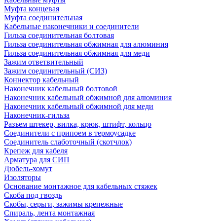
Муфта концевая
Муфта соединительная
Кабельные наконечники и соединители
Гильза соединительная болтовая
Гильза соединительная обжимная для алюминия
Гильза соединительная обжимная для меди
Зажим ответвительный
Зажим соединительный (СИЗ)
Коннектор кабельный
Наконечник кабельный болтовой
Наконечник кабельный обжимной для алюминия
Наконечник кабельный обжимной для меди
Наконечник-гильза
Разъем штекер, вилка, крюк, штифт, кольцо
Соединители с припоем в термоусадке
Соединитель слаботочный (скотчлок)
Крепеж для кабеля
Арматура для СИП
Дюбель-хомут
Изоляторы
Основание монтажное для кабельных стяжек
Скоба под гвоздь
Скобы, серьги, зажимы крепежные
Спираль, лента монтажная