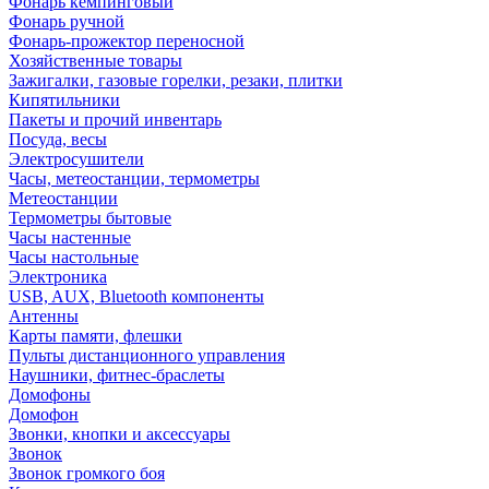
Фонарь кемпинговый
Фонарь ручной
Фонарь-прожектор переносной
Хозяйственные товары
Зажигалки, газовые горелки, резаки, плитки
Кипятильники
Пакеты и прочий инвентарь
Посуда, весы
Электросушители
Часы, метеостанции, термометры
Метеостанции
Термометры бытовые
Часы настенные
Часы настольные
Электроника
USB, AUX, Bluetooth компоненты
Антенны
Карты памяти, флешки
Пульты дистанционного управления
Наушники, фитнес-браслеты
Домофоны
Домофон
Звонки, кнопки и аксессуары
Звонок
Звонок громкого боя