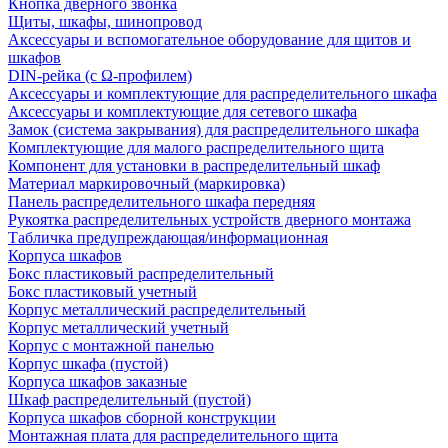
Кнопка дверного звонка
Щиты, шкафы, шинопровод
Аксессуары и вспомогательное оборудование для щитов и
шкафов
DIN-рейка (с Ω-профилем)
Аксессуары и комплектующие для распределительного шкафа
Аксессуары и комплектующие для сетевого шкафа
Замок (система закрывания) для распределительного шкафа
Комплектующие для малого распределительного щита
Компонент для установки в распределительный шкаф
Материал маркировочный (маркировка)
Панель распределительного шкафа передняя
Рукоятка распределительных устройств дверного монтажа
Табличка предупреждающая/информационная
Корпуса шкафов
Бокс пластиковый распределительный
Бокс пластиковый учетный
Корпус металлический распределительный
Корпус металлический учетный
Корпус с монтажной панелью
Корпус шкафа (пустой)
Корпуса шкафов заказные
Шкаф распределительный (пустой)
Корпуса шкафов сборной конструкции
Монтажная плата для распределительного щита