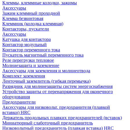
Клеммы, клеммные колодки, зажимы
Аксессуары
Зажим клеммный проходной
Клемма безвинтовая
Клеммник (колодка клеммная)
Контакторы, пускатели
Аксессуары
Катушка для контактора
Контактор модульный
Контактор переменного тока
Пускатель магнитный переменного тока
Реле перегрузки тепловое
Молниезащита и заземление
Аксессуары для заземления и молниеотвода
Комплект заземления
Ленточный заземлитель (гибкая перемычка)
Разрядник для молниезащиты систем энергоснабжения
Устройство защиты от перенапряжения для оконечного
оборудования
Предохранители
Аксессуары для низковольт. предохранителя (плавкой
вставки) HRC
Держатель продольных плавких предохранителей (вставок)
Миниатюрный слаботочный предохранитель
Низковольтный предохранитель (плавкая вставка) HRC