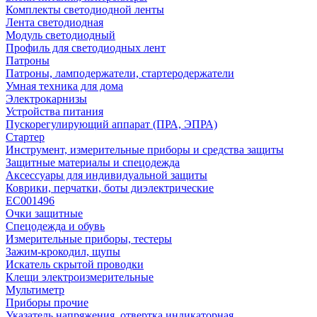
Комплекты светодиодной ленты
Лента светодиодная
Модуль светодиодный
Профиль для светодиодных лент
Патроны
Патроны, ламподержатели, стартеродержатели
Умная техника для дома
Электрокарнизы
Устройства питания
Пускорегулирующий аппарат (ПРА, ЭПРА)
Стартер
Инструмент, измерительные приборы и средства защиты
Защитные материалы и спецодежда
Аксессуары для индивидуальной защиты
Коврики, перчатки, боты диэлектрические
EC001496
Очки защитные
Спецодежда и обувь
Измерительные приборы, тестеры
Зажим-крокодил, щупы
Искатель скрытой проводки
Клещи электроизмерительные
Мультиметр
Приборы прочие
Указатель напряжения, отвертка индикаторная