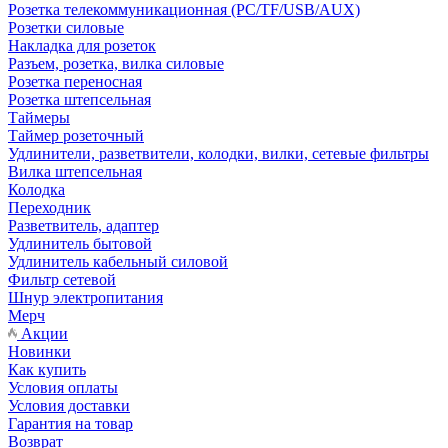
Розетка телекоммуникационная (PC/TF/USB/AUX)
Розетки силовые
Накладка для розеток
Разъем, розетка, вилка силовые
Розетка переносная
Розетка штепсельная
Таймеры
Таймер розеточный
Удлинители, разветвители, колодки, вилки, сетевые фильтры
Вилка штепсельная
Колодка
Переходник
Разветвитель, адаптер
Удлинитель бытовой
Удлинитель кабельный силовой
Фильтр сетевой
Шнур электропитания
Мерч
Акции
Новинки
Как купить
Условия оплаты
Условия доставки
Гарантия на товар
Возврат