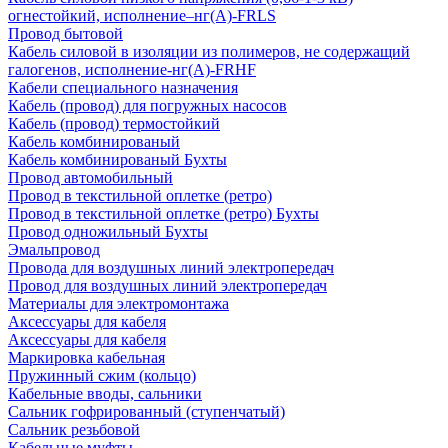
огнестойкий, исполнение–нг(А)-FRLS
Провод бытовой
Кабель силовой в изоляции из полимеров, не содержащий
галогенов, исполнение-нг(А)-FRHF
Кабели специального назначения
Кабель (провод) для погружных насосов
Кабель (провод) термостойкий
Кабель комбинированый
Кабель комбинированый Бухты
Провод автомобильный
Провод в текстильной оплетке (ретро)
Провод в текстильной оплетке (ретро) Бухты
Провод одножильный Бухты
Эмальпровод
Провода для воздушных линий электропередач
Провод для воздушных линий электропередач
Материалы для электромонтажа
Аксессуары для кабеля
Аксессуары для кабеля
Маркировка кабельная
Пружинный сжим (кольцо)
Кабельные вводы, сальники
Сальник гофрированный (ступенчатый)
Сальник резьбовой
Кабельные муфты