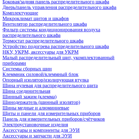
Боковая/задняя панель распределительного шкафа
Дверь/панель управления распределительного шкафа
Комплектующие
Микроклимат щитов и шкафов
Вентилятор распределительного шкафа
Фильтр системы кондиционирования воздуха
распределительного шкафа
Термостат распределительного шкафа
Устройство подогрева распределительного шкафа
НКУ, УКРМ, аксессуары для УКРМ
Малый распределительный щит, укомплектованный
приборами
Системы сборных шин
Клеммник силовой/клеммный блок
Опорный изолятор/изолирующая втулка
Шина нулевая для распределительного щита
Шина соединительная
Шинный зажим (клемма)
Шинодержатель (шинный изолятор)
Шины медные и алюминиевые
Щиты и панели для измерительных приборов
Панель для измерительных приборов/счётчиков
Электроустановочные изделия
Аксессуары и компоненты для ЭУИ
Аксессуары и запчасти для ЭУИ