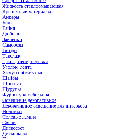
Средства смазочные
Жидкость стеклоомывающая
Крепежные материалы
Анкеры
Болты
Гайки
Дюбели
Заклепки
Саморезы
Гвозди
Такелаж
Тросы, цепи, веревки
Уголок, лента
Хомуты обжимные
Шайбы
Шпильки
Шурупы
Фурнитура мебельная
Освещение декоративное
Декоративное освещение для интерьера
Ночники
Солевые лампы
Свечи
Дискосвет
Дискошары