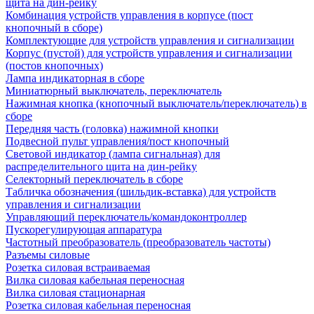
щита на дин-рейку
Комбинация устройств управления в корпусе (пост
кнопочный в сборе)
Комплектующие для устройств управления и сигнализации
Корпус (пустой) для устройств управления и сигнализации
(постов кнопочных)
Лампа индикаторная в сборе
Миниатюрный выключатель, переключатель
Нажимная кнопка (кнопочный выключатель/переключатель) в
сборе
Передняя часть (головка) нажимной кнопки
Подвесной пульт управления/пост кнопочный
Световой индикатор (лампа сигнальная) для
распределительного щита на дин-рейку
Селекторный переключатель в сборе
Табличка обозначения (шильдик-вставка) для устройств
управления и сигнализации
Управляющий переключатель/командоконтроллер
Пускорегулирующая аппаратура
Частотный преобразователь (преобразователь частоты)
Разъемы силовые
Розетка силовая встраиваемая
Вилка силовая кабельная переносная
Вилка силовая стационарная
Розетка силовая кабельная переносная