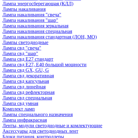
Лампа энергосберегающая (КЛЛ)
Лампы накаливания
Лампа накаливания "свеча"
Лампа накаливания "шар"
Лампа накаливания зеркальная
Лампа накаливания специальная
Лампа накаливания стандартная (ЛОН, МО)
Лампы светодиодные
Лампа свд "свеча"
Лампа свд "шар"
Лампа свд E27 стандарт
Лампа свд E27, Е40 большой мощности
Лампа свд GX, GU, G
Лампа свд декоративная
Лампа свд капсульная
Лампа свд линейная
Лампа свд рефлекторная
Лампа свд специальная
Лампа свд умная
Комплект ламп
Лампы специального назначения
Лампа инфракрасная
Ленты, модули светодиодные и комлектующие
Аксессуары для светодиодных лент
Блоки питания, контроллеры