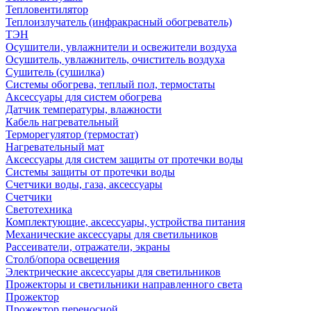
Тепловентилятор
Теплоизлучатель (инфракрасный обогреватель)
ТЭН
Осушители, увлажнители и освежители воздуха
Осушитель, увлажнитель, очиститель воздуха
Сушитель (сушилка)
Системы обогрева, теплый пол, термостаты
Аксессуары для систем обогрева
Датчик температуры, влажности
Кабель нагревательный
Терморегулятор (термостат)
Нагревательный мат
Аксессуары для систем защиты от протечки воды
Системы защиты от протечки воды
Счетчики воды, газа, аксессуары
Счетчики
Светотехника
Комплектующие, аксессуары, устройства питания
Механические аксессуары для светильников
Рассеиватели, отражатели, экраны
Столб/опора освещения
Электрические аксессуары для светильников
Прожекторы и светильники направленного света
Прожектор
Прожектор переносной