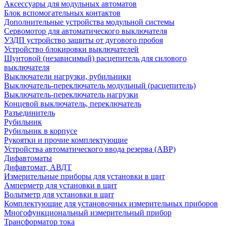
Аксессуары для модульных автоматов
Блок вспомогательных контактов
Дополнительные устройства модульной системы
Сервомотор для автоматического выключателя
УЗДП устройство защиты от дугового пробоя
Устройство блокировки выключателей
Шунтовой (независимый) расцепитель для силового
выключателя
Выключатели нагрузки, рубильники
Выключатель-переключатель модульный (расцепитель)
Выключатель-переключатель нагрузки
Концевой выключатель, переключатель
Разъединитель
Рубильник
Рубильник в корпусе
Рукоятки и прочие комплектующие
Устройства автоматического ввода резерва (АВР)
Дифавтоматы
Дифавтомат, АВДТ
Измерительные приборы для установки в щит
Амперметр для установки в щит
Вольтметр для установки в щит
Комплектующие для установочных измерительных приборов
Многофункциональный измерительный прибор
Трансформатор тока