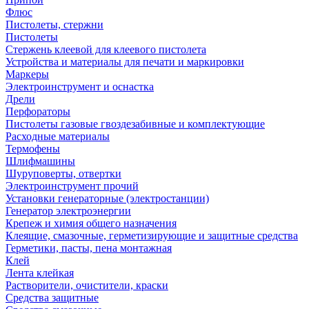
Флюс
Пистолеты, стержни
Пистолеты
Стержень клеевой для клеевого пистолета
Устройства и материалы для печати и маркировки
Маркеры
Электроинструмент и оснастка
Дрели
Перфораторы
Пистолеты газовые гвоздезабивные и комплектующие
Расходные материалы
Термофены
Шлифмашины
Шуруповерты, отвертки
Электроинструмент прочий
Установки генераторные (электростанции)
Генератор электроэнергии
Крепеж и химия общего назначения
Клеящие, смазочные, герметизирующие и защитные средства
Герметики, пасты, пена монтажная
Клей
Лента клейкая
Растворители, очистители, краски
Средства защитные