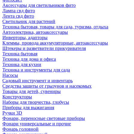
Аксессуары для светильников фито
Лампа свд фито
Лента свд фито
Светильник для растений
Техника бытовая, товары для сада, туризма, отдыха
Автоэлектрика, автоаксессуары
Инверторы, адапторы
Клеммы, провода аккумуляторные, автоаксессуары
Штекеры и разветвители прикуривателя
Техника бытовая
Техника для дома и офиса
Техника для кухни
Техника и инструменты для сада
Насосы
Садовый инструмент и инвентарь
Средства защиты от грызунов и насекомых
Товары для детей, сувениры
Конструкторы
Наборы для творчества, глобусы
Приборы для выжигания
Ручки 3D
Фонари, переносные световые приборы
Фонари универсальные и прочие
Фонарь головной