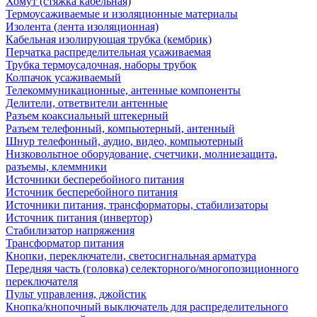
Хомут (стяжка кабельная)
Термоусаживаемые и изоляционные материалы
Изолента (лента изоляционная)
Кабельная изолирующая трубка (кембрик)
Перчатка распределительная усаживаемая
Трубка термоусадочная, наборы трубок
Колпачок усаживаемый
Телекоммуникационные, антенные компоненты
Делители, ответвители антенные
Разъем коаксиальный штекерный
Разъем телефонный, компьютерный, антенный
Шнур телефонный, аудио, видео, компьютерный
Низковольтное оборудование, счетчики, молниезащита,
разъемы, клеммники
Источники бесперебойного питания
Источник бесперебойного питания
Источники питания, трансформаторы, стабилизаторы
Источник питания (инвертор)
Стабилизатор напряжения
Трансформатор питания
Кнопки, переключатели, светосигнальная арматура
Передняя часть (головка) селекторного/многопозиционного
переключателя
Пульт управления, джойстик
Кнопка/кнопочный выключатель для распределительного