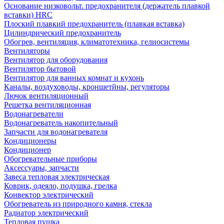
Основание низковольт. предохранителя (держатель плавкой
вставки) HRC
Плоский плавкий предохранитель (плавкая вставка)
Цилиндрический предохранитель
Обогрев, вентиляция, климатотехника, гелиосистемы
Вентиляторы
Вентилятор для оборудования
Вентилятор бытовой
Вентилятор для ванных комнат и кухонь
Каналы, воздуховоды, кроншетйны, регуляторы
Лючок вентиляционный
Решетка вентиляционная
Водонагреватели
Водонагреватель накопительный
Запчасти для водонагревателя
Кондиционеры
Кондиционер
Обогревательные приборы
Аксессуары, запчасти
Завеса тепловая электрическая
Коврик, одеяло, подушка, грелка
Конвектор электрический
Обогреватель из природного камня, стекла
Радиатор электрический
Тепловая пушка