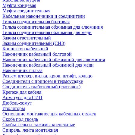
Муфта концевая
Муфта соединительная
Кабельные наконечники и соединители
Гильза соединительная болтовая
Гильза соединительная обжимная для алюминия
Гильза соединительная обжимная для меди
Зажим ответвительный
Зажим соединительный (СИЗ)
Коннектор кабельный
Наконечник кабельный болтовой
Наконечник кабельный обжимной для алюминия
Наконечник кабельный обжимной для меди
Наконечник-гильза
Разъем штекер, вилка, крюк, штифт, кольцо
Соединители с припоем в термоусадке
Соединитель слаботочный (скотчлок)
Крепеж для кабеля
Арматура для СИП
Дюбель-хомут
Изоляторы
Основание монтажное для кабельных стяжек
Скоба под гвоздь
Скобы, серьги, зажимы крепежные
Спираль, лента монтажная