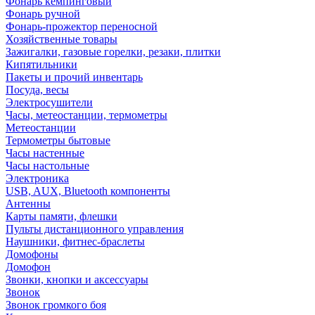
Фонарь кемпинговый
Фонарь ручной
Фонарь-прожектор переносной
Хозяйственные товары
Зажигалки, газовые горелки, резаки, плитки
Кипятильники
Пакеты и прочий инвентарь
Посуда, весы
Электросушители
Часы, метеостанции, термометры
Метеостанции
Термометры бытовые
Часы настенные
Часы настольные
Электроника
USB, AUX, Bluetooth компоненты
Антенны
Карты памяти, флешки
Пульты дистанционного управления
Наушники, фитнес-браслеты
Домофоны
Домофон
Звонки, кнопки и аксессуары
Звонок
Звонок громкого боя