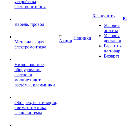
устройства
электропитания
Как купить
К
Кабель, провод
Условия
оплаты
Условия
Новинки
Акции
доставки
Материалы для
Гарантия
электромонтажа
на товар
Возврат
Низковольтное
оборудование,
счетчики,
молниезащита,
разъемы, клеммники
Обогрев, вентиляция,
климатотехника,
гелиосистемы