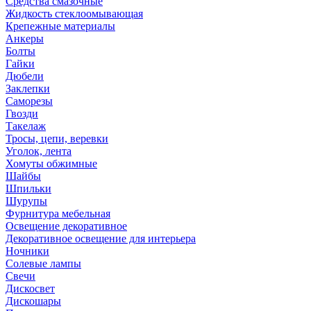
Средства смазочные
Жидкость стеклоомывающая
Крепежные материалы
Анкеры
Болты
Гайки
Дюбели
Заклепки
Саморезы
Гвозди
Такелаж
Тросы, цепи, веревки
Уголок, лента
Хомуты обжимные
Шайбы
Шпильки
Шурупы
Фурнитура мебельная
Освещение декоративное
Декоративное освещение для интерьера
Ночники
Солевые лампы
Свечи
Дискосвет
Дискошары