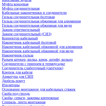
Муфта концевая
Муфта соединительная
Кабельные наконечники и соединители
Гильза соединительная болтовая
Гильза соединительная обжимная для алюминия
Гильза соединительная обжимная для меди
Зажим ответвительный
Зажим соединительный (СИЗ)
Коннектор кабельный
Наконечник кабельный болтовой
Наконечник кабельный обжимной для алюминия
Наконечник кабельный обжимной для меди
Наконечник-гильза
Разъем штекер, вилка, крюк, штифт, кольцо
Соединители с припоем в термоусадке
Соединитель слаботочный (скотчлок)
Крепеж для кабеля
Арматура для СИП
Дюбель-хомут
Изоляторы
Основание монтажное для кабельных стяжек
Скоба под гвоздь
Скобы, серьги, зажимы крепежные
Спираль, лента монтажная