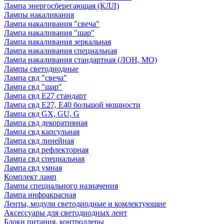
Лампа энергосберегающая (КЛЛ)
Лампы накаливания
Лампа накаливания "свеча"
Лампа накаливания "шар"
Лампа накаливания зеркальная
Лампа накаливания специальная
Лампа накаливания стандартная (ЛОН, МО)
Лампы светодиодные
Лампа свд "свеча"
Лампа свд "шар"
Лампа свд E27 стандарт
Лампа свд E27, Е40 большой мощности
Лампа свд GX, GU, G
Лампа свд декоративная
Лампа свд капсульная
Лампа свд линейная
Лампа свд рефлекторная
Лампа свд специальная
Лампа свд умная
Комплект ламп
Лампы специального назначения
Лампа инфракрасная
Ленты, модули светодиодные и комлектующие
Аксессуары для светодиодных лент
Блоки питания, контроллеры