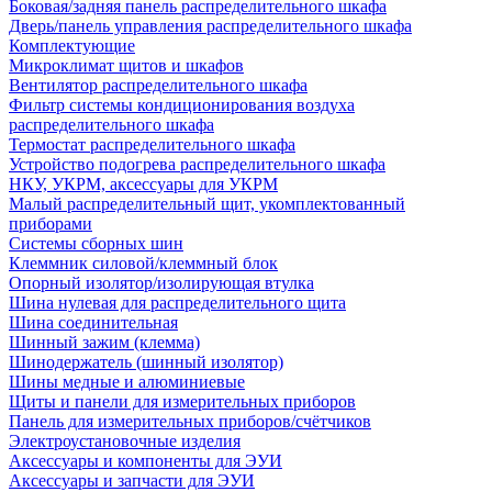
Боковая/задняя панель распределительного шкафа
Дверь/панель управления распределительного шкафа
Комплектующие
Микроклимат щитов и шкафов
Вентилятор распределительного шкафа
Фильтр системы кондиционирования воздуха
распределительного шкафа
Термостат распределительного шкафа
Устройство подогрева распределительного шкафа
НКУ, УКРМ, аксессуары для УКРМ
Малый распределительный щит, укомплектованный
приборами
Системы сборных шин
Клеммник силовой/клеммный блок
Опорный изолятор/изолирующая втулка
Шина нулевая для распределительного щита
Шина соединительная
Шинный зажим (клемма)
Шинодержатель (шинный изолятор)
Шины медные и алюминиевые
Щиты и панели для измерительных приборов
Панель для измерительных приборов/счётчиков
Электроустановочные изделия
Аксессуары и компоненты для ЭУИ
Аксессуары и запчасти для ЭУИ