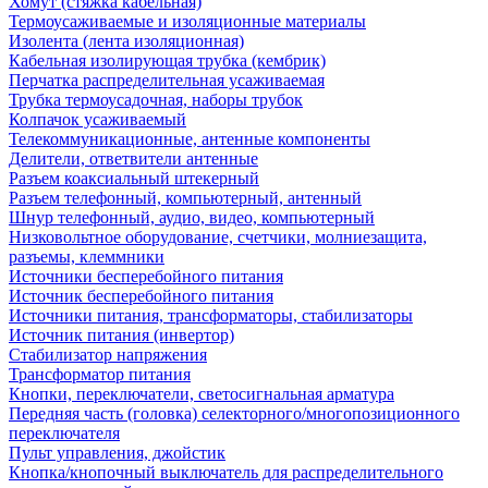
Хомут (стяжка кабельная)
Термоусаживаемые и изоляционные материалы
Изолента (лента изоляционная)
Кабельная изолирующая трубка (кембрик)
Перчатка распределительная усаживаемая
Трубка термоусадочная, наборы трубок
Колпачок усаживаемый
Телекоммуникационные, антенные компоненты
Делители, ответвители антенные
Разъем коаксиальный штекерный
Разъем телефонный, компьютерный, антенный
Шнур телефонный, аудио, видео, компьютерный
Низковольтное оборудование, счетчики, молниезащита,
разъемы, клеммники
Источники бесперебойного питания
Источник бесперебойного питания
Источники питания, трансформаторы, стабилизаторы
Источник питания (инвертор)
Стабилизатор напряжения
Трансформатор питания
Кнопки, переключатели, светосигнальная арматура
Передняя часть (головка) селекторного/многопозиционного
переключателя
Пульт управления, джойстик
Кнопка/кнопочный выключатель для распределительного