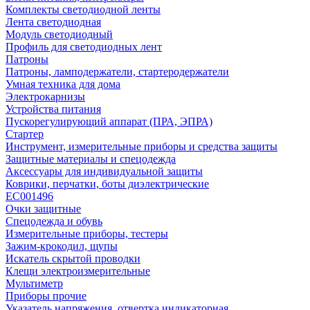
Комплекты светодиодной ленты
Лента светодиодная
Модуль светодиодный
Профиль для светодиодных лент
Патроны
Патроны, ламподержатели, стартеродержатели
Умная техника для дома
Электрокарнизы
Устройства питания
Пускорегулирующий аппарат (ПРА, ЭПРА)
Стартер
Инструмент, измерительные приборы и средства защиты
Защитные материалы и спецодежда
Аксессуары для индивидуальной защиты
Коврики, перчатки, боты диэлектрические
EC001496
Очки защитные
Спецодежда и обувь
Измерительные приборы, тестеры
Зажим-крокодил, щупы
Искатель скрытой проводки
Клещи электроизмерительные
Мультиметр
Приборы прочие
Указатель напряжения, отвертка индикаторная