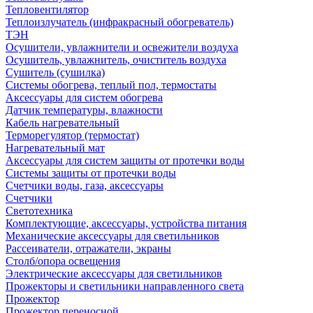
Тепловентилятор
Теплоизлучатель (инфракрасный обогреватель)
ТЭН
Осушители, увлажнители и освежители воздуха
Осушитель, увлажнитель, очиститель воздуха
Сушитель (сушилка)
Системы обогрева, теплый пол, термостаты
Аксессуары для систем обогрева
Датчик температуры, влажности
Кабель нагревательный
Терморегулятор (термостат)
Нагревательный мат
Аксессуары для систем защиты от протечки воды
Системы защиты от протечки воды
Счетчики воды, газа, аксессуары
Счетчики
Светотехника
Комплектующие, аксессуары, устройства питания
Механические аксессуары для светильников
Рассеиватели, отражатели, экраны
Столб/опора освещения
Электрические аксессуары для светильников
Прожекторы и светильники направленного света
Прожектор
Прожектор переносной