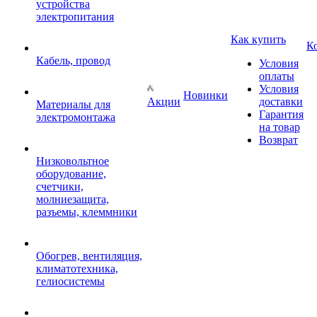
устройства
электропитания
Как купить
К
Кабель, провод
Условия
оплаты
Условия
Новинки
Акции
доставки
Материалы для
Гарантия
электромонтажа
на товар
Возврат
Низковольтное
оборудование,
счетчики,
молниезащита,
разъемы, клеммники
Обогрев, вентиляция,
климатотехника,
гелиосистемы