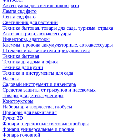
Аксессуары для светильников фито
Лампа свд фито
Лента свд фито
Светильник для растений
Техника бытовая, товары для сада, туризма, отдыха
Автоэлектрика, автоаксессуары
Инверторы, адапторы
Клеммы, провода аккумуляторные, автоаксессуары
Штекеры и разветвители прикуривателя
Техника бытовая
Техника для дома и офиса
Техника для кухни
Техника и инструменты для сада
Насосы
Садовый инструмент и инвентарь
Средства защиты от грызунов и насекомых
Товары для детей, сувениры
Конструкторы
Наборы для творчества, глобусы
Приборы для выжигания
Ручки 3D
Фонари, переносные световые приборы
Фонари универсальные и прочие
Фонарь головной