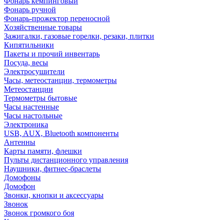
Фонарь кемпинговый
Фонарь ручной
Фонарь-прожектор переносной
Хозяйственные товары
Зажигалки, газовые горелки, резаки, плитки
Кипятильники
Пакеты и прочий инвентарь
Посуда, весы
Электросушители
Часы, метеостанции, термометры
Метеостанции
Термометры бытовые
Часы настенные
Часы настольные
Электроника
USB, AUX, Bluetooth компоненты
Антенны
Карты памяти, флешки
Пульты дистанционного управления
Наушники, фитнес-браслеты
Домофоны
Домофон
Звонки, кнопки и аксессуары
Звонок
Звонок громкого боя