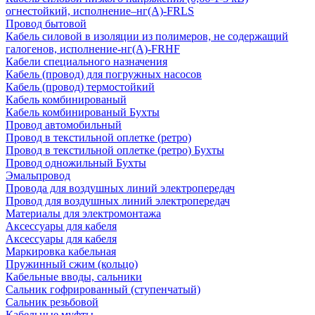
огнестойкий, исполнение–нг(А)-FRLS
Провод бытовой
Кабель силовой в изоляции из полимеров, не содержащий
галогенов, исполнение-нг(А)-FRHF
Кабели специального назначения
Кабель (провод) для погружных насосов
Кабель (провод) термостойкий
Кабель комбинированый
Кабель комбинированый Бухты
Провод автомобильный
Провод в текстильной оплетке (ретро)
Провод в текстильной оплетке (ретро) Бухты
Провод одножильный Бухты
Эмальпровод
Провода для воздушных линий электропередач
Провод для воздушных линий электропередач
Материалы для электромонтажа
Аксессуары для кабеля
Аксессуары для кабеля
Маркировка кабельная
Пружинный сжим (кольцо)
Кабельные вводы, сальники
Сальник гофрированный (ступенчатый)
Сальник резьбовой
Кабельные муфты