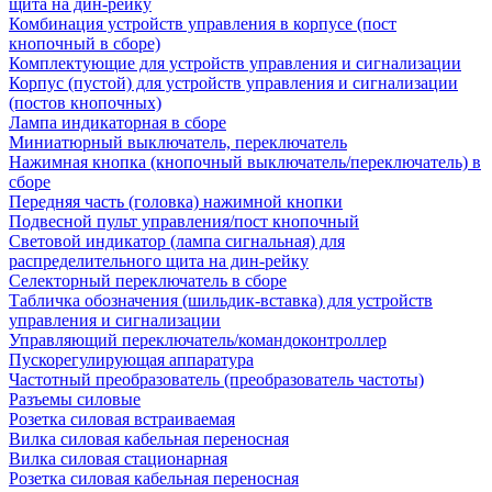
щита на дин-рейку
Комбинация устройств управления в корпусе (пост
кнопочный в сборе)
Комплектующие для устройств управления и сигнализации
Корпус (пустой) для устройств управления и сигнализации
(постов кнопочных)
Лампа индикаторная в сборе
Миниатюрный выключатель, переключатель
Нажимная кнопка (кнопочный выключатель/переключатель) в
сборе
Передняя часть (головка) нажимной кнопки
Подвесной пульт управления/пост кнопочный
Световой индикатор (лампа сигнальная) для
распределительного щита на дин-рейку
Селекторный переключатель в сборе
Табличка обозначения (шильдик-вставка) для устройств
управления и сигнализации
Управляющий переключатель/командоконтроллер
Пускорегулирующая аппаратура
Частотный преобразователь (преобразователь частоты)
Разъемы силовые
Розетка силовая встраиваемая
Вилка силовая кабельная переносная
Вилка силовая стационарная
Розетка силовая кабельная переносная