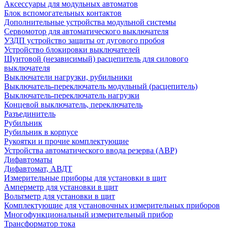
Аксессуары для модульных автоматов
Блок вспомогательных контактов
Дополнительные устройства модульной системы
Сервомотор для автоматического выключателя
УЗДП устройство защиты от дугового пробоя
Устройство блокировки выключателей
Шунтовой (независимый) расцепитель для силового
выключателя
Выключатели нагрузки, рубильники
Выключатель-переключатель модульный (расцепитель)
Выключатель-переключатель нагрузки
Концевой выключатель, переключатель
Разъединитель
Рубильник
Рубильник в корпусе
Рукоятки и прочие комплектующие
Устройства автоматического ввода резерва (АВР)
Дифавтоматы
Дифавтомат, АВДТ
Измерительные приборы для установки в щит
Амперметр для установки в щит
Вольтметр для установки в щит
Комплектующие для установочных измерительных приборов
Многофункциональный измерительный прибор
Трансформатор тока