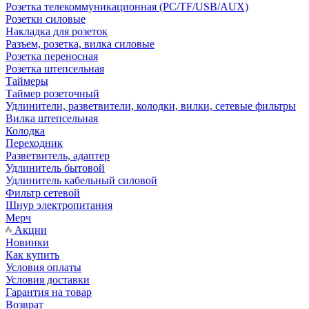
Розетка телекоммуникационная (PC/TF/USB/AUX)
Розетки силовые
Накладка для розеток
Разъем, розетка, вилка силовые
Розетка переносная
Розетка штепсельная
Таймеры
Таймер розеточный
Удлинители, разветвители, колодки, вилки, сетевые фильтры
Вилка штепсельная
Колодка
Переходник
Разветвитель, адаптер
Удлинитель бытовой
Удлинитель кабельный силовой
Фильтр сетевой
Шнур электропитания
Мерч
Акции
Новинки
Как купить
Условия оплаты
Условия доставки
Гарантия на товар
Возврат