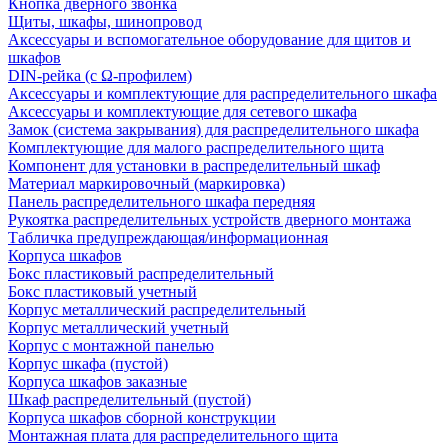
Кнопка дверного звонка
Щиты, шкафы, шинопровод
Аксессуары и вспомогательное оборудование для щитов и
шкафов
DIN-рейка (с Ω-профилем)
Аксессуары и комплектующие для распределительного шкафа
Аксессуары и комплектующие для сетевого шкафа
Замок (система закрывания) для распределительного шкафа
Комплектующие для малого распределительного щита
Компонент для установки в распределительный шкаф
Материал маркировочный (маркировка)
Панель распределительного шкафа передняя
Рукоятка распределительных устройств дверного монтажа
Табличка предупреждающая/информационная
Корпуса шкафов
Бокс пластиковый распределительный
Бокс пластиковый учетный
Корпус металлический распределительный
Корпус металлический учетный
Корпус с монтажной панелью
Корпус шкафа (пустой)
Корпуса шкафов заказные
Шкаф распределительный (пустой)
Корпуса шкафов сборной конструкции
Монтажная плата для распределительного щита