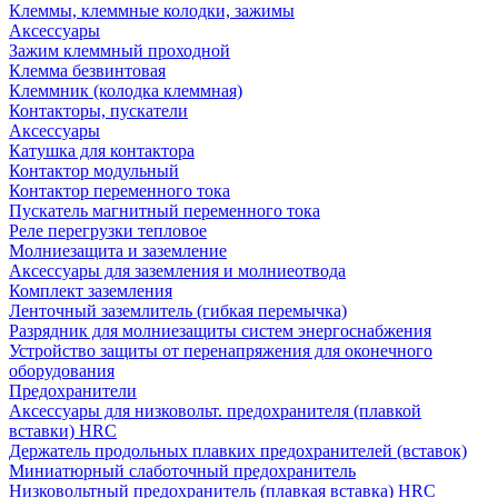
Клеммы, клеммные колодки, зажимы
Аксессуары
Зажим клеммный проходной
Клемма безвинтовая
Клеммник (колодка клеммная)
Контакторы, пускатели
Аксессуары
Катушка для контактора
Контактор модульный
Контактор переменного тока
Пускатель магнитный переменного тока
Реле перегрузки тепловое
Молниезащита и заземление
Аксессуары для заземления и молниеотвода
Комплект заземления
Ленточный заземлитель (гибкая перемычка)
Разрядник для молниезащиты систем энергоснабжения
Устройство защиты от перенапряжения для оконечного
оборудования
Предохранители
Аксессуары для низковольт. предохранителя (плавкой
вставки) HRC
Держатель продольных плавких предохранителей (вставок)
Миниатюрный слаботочный предохранитель
Низковольтный предохранитель (плавкая вставка) HRC