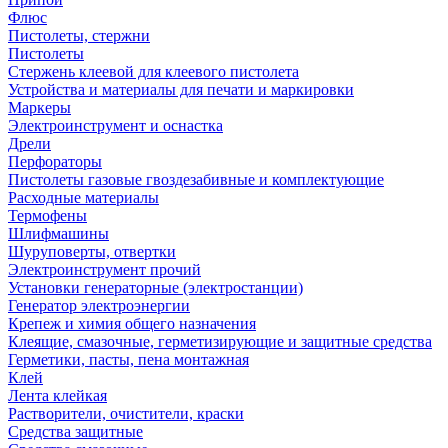
Флюс
Пистолеты, стержни
Пистолеты
Стержень клеевой для клеевого пистолета
Устройства и материалы для печати и маркировки
Маркеры
Электроинструмент и оснастка
Дрели
Перфораторы
Пистолеты газовые гвоздезабивные и комплектующие
Расходные материалы
Термофены
Шлифмашины
Шуруповерты, отвертки
Электроинструмент прочий
Установки генераторные (электростанции)
Генератор электроэнергии
Крепеж и химия общего назначения
Клеящие, смазочные, герметизирующие и защитные средства
Герметики, пасты, пена монтажная
Клей
Лента клейкая
Растворители, очистители, краски
Средства защитные