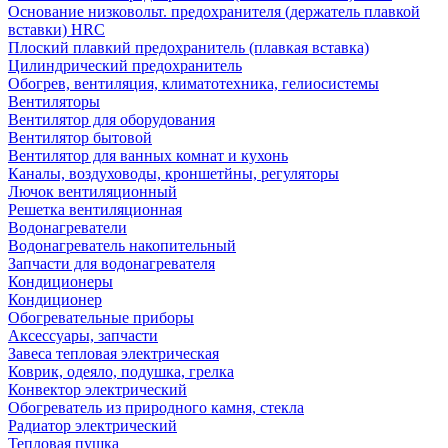
Основание низковольт. предохранителя (держатель плавкой
вставки) HRC
Плоский плавкий предохранитель (плавкая вставка)
Цилиндрический предохранитель
Обогрев, вентиляция, климатотехника, гелиосистемы
Вентиляторы
Вентилятор для оборудования
Вентилятор бытовой
Вентилятор для ванных комнат и кухонь
Каналы, воздуховоды, кроншетйны, регуляторы
Лючок вентиляционный
Решетка вентиляционная
Водонагреватели
Водонагреватель накопительный
Запчасти для водонагревателя
Кондиционеры
Кондиционер
Обогревательные приборы
Аксессуары, запчасти
Завеса тепловая электрическая
Коврик, одеяло, подушка, грелка
Конвектор электрический
Обогреватель из природного камня, стекла
Радиатор электрический
Тепловая пушка