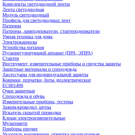
Комплекты светодиодной ленты
Лента светодиодная
Модуль светодиодный
Профиль для светодиодных лент
Патроны
Патроны, ламподержатели, стартеродержатели
Умная техника для дома
Электрокарнизы
Устройства питания
Пускорегулирующий аппарат (ПРА, ЭПРА)
Стартер
Инструмент, измерительные приборы и средства защиты
Защитные материалы и спецодежда
Аксессуары для индивидуальной защиты
Коврики, перчатки, боты диэлектрические
EC001496
Очки защитные
Спецодежда и обувь
Измерительные приборы, тестеры
Зажим-крокодил, щупы
Искатель скрытой проводки
Клещи электроизмерительные
Мультиметр
Приборы прочие
Указатель напряжения, отвертка индикаторная