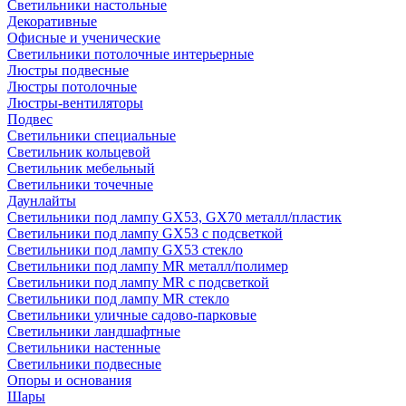
Светильники настольные
Декоративные
Офисные и ученические
Светильники потолочные интерьерные
Люстры подвесные
Люстры потолочные
Люстры-вентиляторы
Подвес
Светильники специальные
Светильник кольцевой
Светильник мебельный
Светильники точечные
Даунлайты
Светильники под лампу GX53, GX70 металл/пластик
Светильники под лампу GX53 с подсветкой
Светильники под лампу GX53 стекло
Светильники под лампу MR металл/полимер
Светильники под лампу MR с подсветкой
Светильники под лампу MR стекло
Светильники уличные садово-парковые
Светильники ландшафтные
Светильники настенные
Светильники подвесные
Опоры и основания
Шары