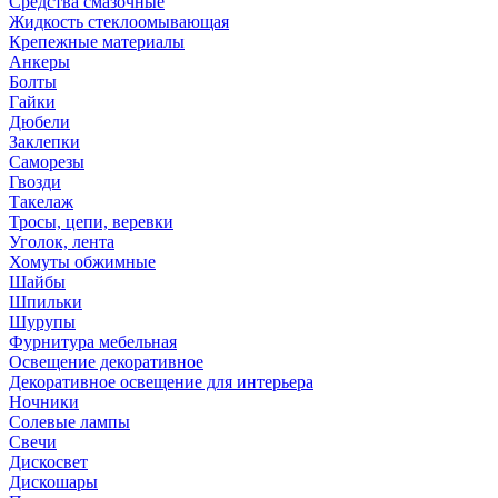
Средства смазочные
Жидкость стеклоомывающая
Крепежные материалы
Анкеры
Болты
Гайки
Дюбели
Заклепки
Саморезы
Гвозди
Такелаж
Тросы, цепи, веревки
Уголок, лента
Хомуты обжимные
Шайбы
Шпильки
Шурупы
Фурнитура мебельная
Освещение декоративное
Декоративное освещение для интерьера
Ночники
Солевые лампы
Свечи
Дискосвет
Дискошары