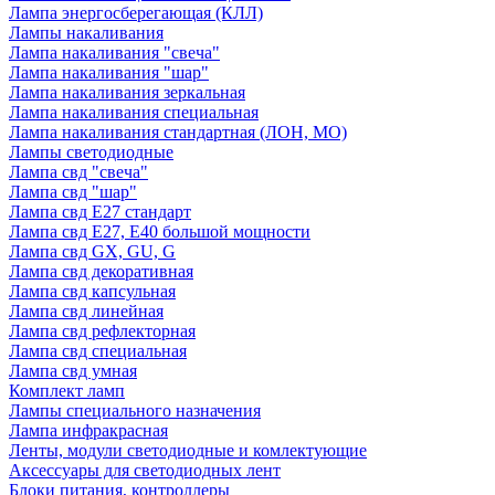
Лампа энергосберегающая (КЛЛ)
Лампы накаливания
Лампа накаливания "свеча"
Лампа накаливания "шар"
Лампа накаливания зеркальная
Лампа накаливания специальная
Лампа накаливания стандартная (ЛОН, МО)
Лампы светодиодные
Лампа свд "свеча"
Лампа свд "шар"
Лампа свд E27 стандарт
Лампа свд E27, Е40 большой мощности
Лампа свд GX, GU, G
Лампа свд декоративная
Лампа свд капсульная
Лампа свд линейная
Лампа свд рефлекторная
Лампа свд специальная
Лампа свд умная
Комплект ламп
Лампы специального назначения
Лампа инфракрасная
Ленты, модули светодиодные и комлектующие
Аксессуары для светодиодных лент
Блоки питания, контроллеры