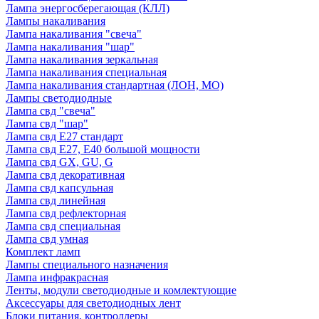
Лампа энергосберегающая (КЛЛ)
Лампы накаливания
Лампа накаливания "свеча"
Лампа накаливания "шар"
Лампа накаливания зеркальная
Лампа накаливания специальная
Лампа накаливания стандартная (ЛОН, МО)
Лампы светодиодные
Лампа свд "свеча"
Лампа свд "шар"
Лампа свд E27 стандарт
Лампа свд E27, Е40 большой мощности
Лампа свд GX, GU, G
Лампа свд декоративная
Лампа свд капсульная
Лампа свд линейная
Лампа свд рефлекторная
Лампа свд специальная
Лампа свд умная
Комплект ламп
Лампы специального назначения
Лампа инфракрасная
Ленты, модули светодиодные и комлектующие
Аксессуары для светодиодных лент
Блоки питания, контроллеры