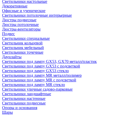
Светильники настольные
Декоративные
Офисные и ученические
Светильники потолочные интерьерные
Люстры подвесные
Люстры потолочные
Люстры-вентиляторы
Подвес
Светильники специальные
Светильник кольцевой
Светильник мебельный
Светильники точечные
Даунлайты
Светильники под лампу GX53, GX70 металл/пластик
Светильники под лампу GX53 с подсветкой
Светильники под лампу GX53 стекло
Светильники под лампу MR металл/полимер
Светильники под лампу MR с подсветкой
Светильники под лампу MR стекло
Светильники уличные садово-парковые
Светильники ландшафтные
Светильники настенные
Светильники подвесные
Опоры и основания
Шары