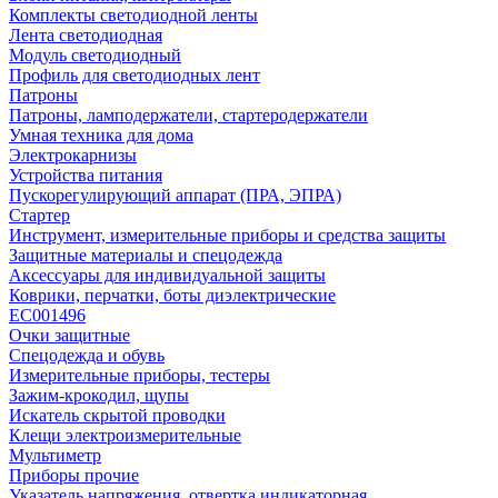
Комплекты светодиодной ленты
Лента светодиодная
Модуль светодиодный
Профиль для светодиодных лент
Патроны
Патроны, ламподержатели, стартеродержатели
Умная техника для дома
Электрокарнизы
Устройства питания
Пускорегулирующий аппарат (ПРА, ЭПРА)
Стартер
Инструмент, измерительные приборы и средства защиты
Защитные материалы и спецодежда
Аксессуары для индивидуальной защиты
Коврики, перчатки, боты диэлектрические
EC001496
Очки защитные
Спецодежда и обувь
Измерительные приборы, тестеры
Зажим-крокодил, щупы
Искатель скрытой проводки
Клещи электроизмерительные
Мультиметр
Приборы прочие
Указатель напряжения, отвертка индикаторная