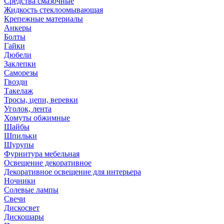
Средства смазочные
Жидкость стеклоомывающая
Крепежные материалы
Анкеры
Болты
Гайки
Дюбели
Заклепки
Саморезы
Гвозди
Такелаж
Тросы, цепи, веревки
Уголок, лента
Хомуты обжимные
Шайбы
Шпильки
Шурупы
Фурнитура мебельная
Освещение декоративное
Декоративное освещение для интерьера
Ночники
Солевые лампы
Свечи
Дискосвет
Дискошары