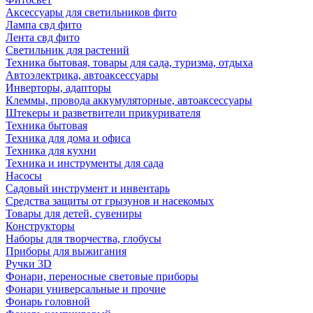
Аксессуары для светильников фито
Лампа свд фито
Лента свд фито
Светильник для растений
Техника бытовая, товары для сада, туризма, отдыха
Автоэлектрика, автоаксессуары
Инверторы, адапторы
Клеммы, провода аккумуляторные, автоаксессуары
Штекеры и разветвители прикуривателя
Техника бытовая
Техника для дома и офиса
Техника для кухни
Техника и инструменты для сада
Насосы
Садовый инструмент и инвентарь
Средства защиты от грызунов и насекомых
Товары для детей, сувениры
Конструкторы
Наборы для творчества, глобусы
Приборы для выжигания
Ручки 3D
Фонари, переносные световые приборы
Фонари универсальные и прочие
Фонарь головной