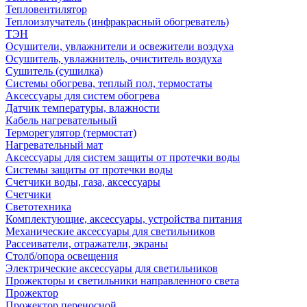
Тепловентилятор
Теплоизлучатель (инфракрасный обогреватель)
ТЭН
Осушители, увлажнители и освежители воздуха
Осушитель, увлажнитель, очиститель воздуха
Сушитель (сушилка)
Системы обогрева, теплый пол, термостаты
Аксессуары для систем обогрева
Датчик температуры, влажности
Кабель нагревательный
Терморегулятор (термостат)
Нагревательный мат
Аксессуары для систем защиты от протечки воды
Системы защиты от протечки воды
Счетчики воды, газа, аксессуары
Счетчики
Светотехника
Комплектующие, аксессуары, устройства питания
Механические аксессуары для светильников
Рассеиватели, отражатели, экраны
Столб/опора освещения
Электрические аксессуары для светильников
Прожекторы и светильники направленного света
Прожектор
Прожектор переносной