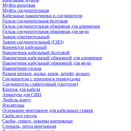
Муфта концевая
Муфта соединительная
Кабельные наконечники и соединители
Гильза соединительная болтовая
Гильза соединительная обжимная для алюминия
Гильза соединительная обжимная для меди
Зажим ответвительный
Зажим соединительный (СИЗ)
Коннектор кабельный
Наконечник кабельный болтовой
Наконечник кабельный обжимной для алюминия
Наконечник кабельный обжимной для меди
Наконечник-гильза
Разъем штекер, вилка, крюк, штифт, кольцо
Соединители с припоем в термоусадке
Соединитель слаботочный (скотчлок)
Крепеж для кабеля
Арматура для СИП
Дюбель-хомут
Изоляторы
Основание монтажное для кабельных стяжек
Скоба под гвоздь
Скобы, серьги, зажимы крепежные
Спираль, лента монтажная