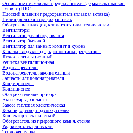
Основание низковольт. предохранителя (держатель плавкой
вставки) HRC
Плоский плавкий предохранитель (плавкая вставка)
Цилиндрический предохранитель
Обогрев, вентиляция, климатотехника, гелиосистемы
Вентиляторы
Вентилятор для оборудования
Вентилятор бытовой
Вентилятор для ванных комнат и кухонь
Каналы, воздуховоды, кроншетйны, регуляторы
Лючок вентиляционный
Решетка вентиляционная
Водонагреватели
Водонагреватель накопительный
Запчасти для водонагревателя
Кондиционеры
Кондиционер
Обогревательные приборы
Аксессуары, запчасти
Завеса тепловая электрическая
Коврик, одеяло, подушка, грелка
Конвектор электрический
Обогреватель из природного камня, стекла
Радиатор электрический
Тепловая пушка