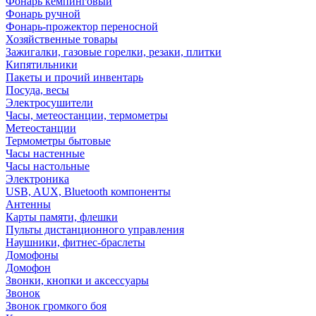
Фонарь кемпинговый
Фонарь ручной
Фонарь-прожектор переносной
Хозяйственные товары
Зажигалки, газовые горелки, резаки, плитки
Кипятильники
Пакеты и прочий инвентарь
Посуда, весы
Электросушители
Часы, метеостанции, термометры
Метеостанции
Термометры бытовые
Часы настенные
Часы настольные
Электроника
USB, AUX, Bluetooth компоненты
Антенны
Карты памяти, флешки
Пульты дистанционного управления
Наушники, фитнес-браслеты
Домофоны
Домофон
Звонки, кнопки и аксессуары
Звонок
Звонок громкого боя