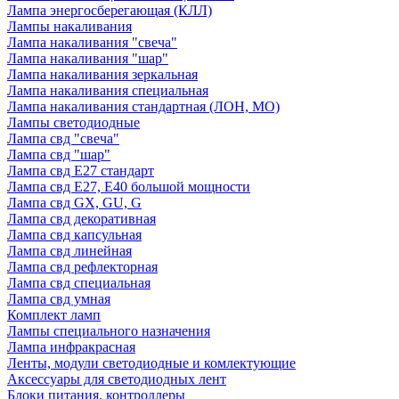
Лампа энергосберегающая (КЛЛ)
Лампы накаливания
Лампа накаливания "свеча"
Лампа накаливания "шар"
Лампа накаливания зеркальная
Лампа накаливания специальная
Лампа накаливания стандартная (ЛОН, МО)
Лампы светодиодные
Лампа свд "свеча"
Лампа свд "шар"
Лампа свд E27 стандарт
Лампа свд E27, Е40 большой мощности
Лампа свд GX, GU, G
Лампа свд декоративная
Лампа свд капсульная
Лампа свд линейная
Лампа свд рефлекторная
Лампа свд специальная
Лампа свд умная
Комплект ламп
Лампы специального назначения
Лампа инфракрасная
Ленты, модули светодиодные и комлектующие
Аксессуары для светодиодных лент
Блоки питания, контроллеры