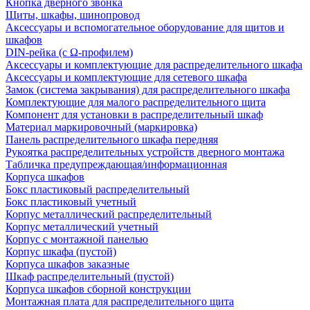
Кнопка дверного звонка
Щиты, шкафы, шинопровод
Аксессуары и вспомогательное оборудование для щитов и
шкафов
DIN-рейка (с Ω-профилем)
Аксессуары и комплектующие для распределительного шкафа
Аксессуары и комплектующие для сетевого шкафа
Замок (система закрывания) для распределительного шкафа
Комплектующие для малого распределительного щита
Компонент для установки в распределительный шкаф
Материал маркировочный (маркировка)
Панель распределительного шкафа передняя
Рукоятка распределительных устройств дверного монтажа
Табличка предупреждающая/информационная
Корпуса шкафов
Бокс пластиковый распределительный
Бокс пластиковый учетный
Корпус металлический распределительный
Корпус металлический учетный
Корпус с монтажной панелью
Корпус шкафа (пустой)
Корпуса шкафов заказные
Шкаф распределительный (пустой)
Корпуса шкафов сборной конструкции
Монтажная плата для распределительного щита