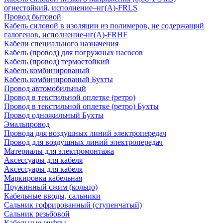
огнестойкий, исполнение–нг(А)-FRLS
Провод бытовой
Кабель силовой в изоляции из полимеров, не содержащий
галогенов, исполнение-нг(А)-FRHF
Кабели специального назначения
Кабель (провод) для погружных насосов
Кабель (провод) термостойкий
Кабель комбинированый
Кабель комбинированый Бухты
Провод автомобильный
Провод в текстильной оплетке (ретро)
Провод в текстильной оплетке (ретро) Бухты
Провод одножильный Бухты
Эмальпровод
Провода для воздушных линий электропередач
Провод для воздушных линий электропередач
Материалы для электромонтажа
Аксессуары для кабеля
Аксессуары для кабеля
Маркировка кабельная
Пружинный сжим (кольцо)
Кабельные вводы, сальники
Сальник гофрированный (ступенчатый)
Сальник резьбовой
Кабельные муфты