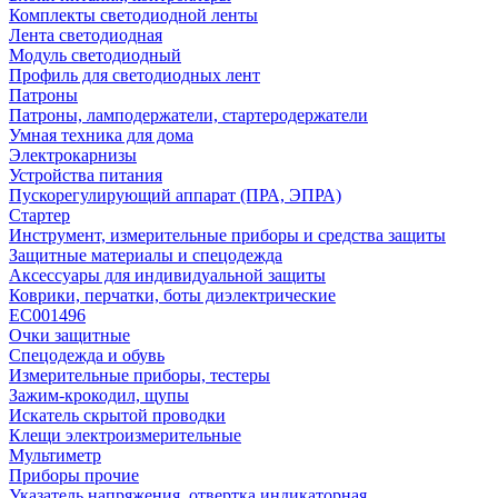
Комплекты светодиодной ленты
Лента светодиодная
Модуль светодиодный
Профиль для светодиодных лент
Патроны
Патроны, ламподержатели, стартеродержатели
Умная техника для дома
Электрокарнизы
Устройства питания
Пускорегулирующий аппарат (ПРА, ЭПРА)
Стартер
Инструмент, измерительные приборы и средства защиты
Защитные материалы и спецодежда
Аксессуары для индивидуальной защиты
Коврики, перчатки, боты диэлектрические
EC001496
Очки защитные
Спецодежда и обувь
Измерительные приборы, тестеры
Зажим-крокодил, щупы
Искатель скрытой проводки
Клещи электроизмерительные
Мультиметр
Приборы прочие
Указатель напряжения, отвертка индикаторная