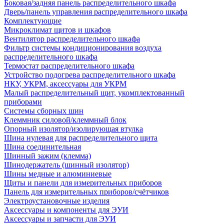
Боковая/задняя панель распределительного шкафа
Дверь/панель управления распределительного шкафа
Комплектующие
Микроклимат щитов и шкафов
Вентилятор распределительного шкафа
Фильтр системы кондиционирования воздуха
распределительного шкафа
Термостат распределительного шкафа
Устройство подогрева распределительного шкафа
НКУ, УКРМ, аксессуары для УКРМ
Малый распределительный щит, укомплектованный
приборами
Системы сборных шин
Клеммник силовой/клеммный блок
Опорный изолятор/изолирующая втулка
Шина нулевая для распределительного щита
Шина соединительная
Шинный зажим (клемма)
Шинодержатель (шинный изолятор)
Шины медные и алюминиевые
Щиты и панели для измерительных приборов
Панель для измерительных приборов/счётчиков
Электроустановочные изделия
Аксессуары и компоненты для ЭУИ
Аксессуары и запчасти для ЭУИ