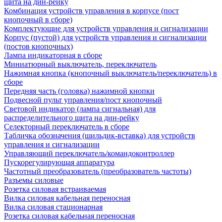
щита на дин-рейку
Комбинация устройств управления в корпусе (пост
кнопочный в сборе)
Комплектующие для устройств управления и сигнализации
Корпус (пустой) для устройств управления и сигнализации
(постов кнопочных)
Лампа индикаторная в сборе
Миниатюрный выключатель, переключатель
Нажимная кнопка (кнопочный выключатель/переключатель) в
сборе
Передняя часть (головка) нажимной кнопки
Подвесной пульт управления/пост кнопочный
Световой индикатор (лампа сигнальная) для
распределительного щита на дин-рейку
Селекторный переключатель в сборе
Табличка обозначения (шильдик-вставка) для устройств
управления и сигнализации
Управляющий переключатель/командоконтроллер
Пускорегулирующая аппаратура
Частотный преобразователь (преобразователь частоты)
Разъемы силовые
Розетка силовая встраиваемая
Вилка силовая кабельная переносная
Вилка силовая стационарная
Розетка силовая кабельная переносная