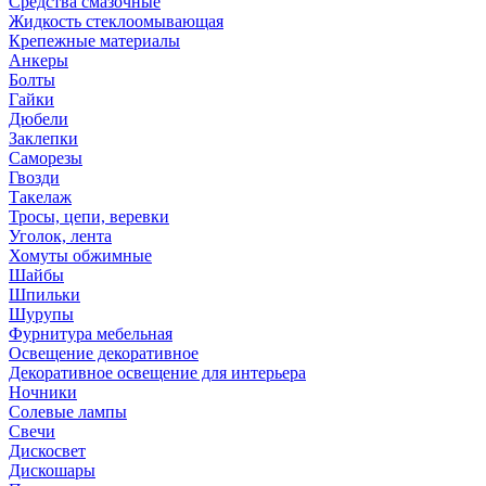
Средства смазочные
Жидкость стеклоомывающая
Крепежные материалы
Анкеры
Болты
Гайки
Дюбели
Заклепки
Саморезы
Гвозди
Такелаж
Тросы, цепи, веревки
Уголок, лента
Хомуты обжимные
Шайбы
Шпильки
Шурупы
Фурнитура мебельная
Освещение декоративное
Декоративное освещение для интерьера
Ночники
Солевые лампы
Свечи
Дискосвет
Дискошары