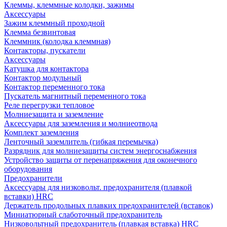
Клеммы, клеммные колодки, зажимы
Аксессуары
Зажим клеммный проходной
Клемма безвинтовая
Клеммник (колодка клеммная)
Контакторы, пускатели
Аксессуары
Катушка для контактора
Контактор модульный
Контактор переменного тока
Пускатель магнитный переменного тока
Реле перегрузки тепловое
Молниезащита и заземление
Аксессуары для заземления и молниеотвода
Комплект заземления
Ленточный заземлитель (гибкая перемычка)
Разрядник для молниезащиты систем энергоснабжения
Устройство защиты от перенапряжения для оконечного
оборудования
Предохранители
Аксессуары для низковольт. предохранителя (плавкой
вставки) HRC
Держатель продольных плавких предохранителей (вставок)
Миниатюрный слаботочный предохранитель
Низковольтный предохранитель (плавкая вставка) HRC