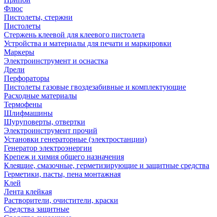
Флюс
Пистолеты, стержни
Пистолеты
Стержень клеевой для клеевого пистолета
Устройства и материалы для печати и маркировки
Маркеры
Электроинструмент и оснастка
Дрели
Перфораторы
Пистолеты газовые гвоздезабивные и комплектующие
Расходные материалы
Термофены
Шлифмашины
Шуруповерты, отвертки
Электроинструмент прочий
Установки генераторные (электростанции)
Генератор электроэнергии
Крепеж и химия общего назначения
Клеящие, смазочные, герметизирующие и защитные средства
Герметики, пасты, пена монтажная
Клей
Лента клейкая
Растворители, очистители, краски
Средства защитные