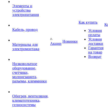
Элементы и
устройства
электропитания
Как купить
К
Кабель, провод
Условия
оплаты
Условия
Новинки
Акции
доставки
Материалы для
Гарантия
электромонтажа
на товар
Возврат
Низковольтное
оборудование,
счетчики,
молниезащита,
разъемы, клеммники
Обогрев, вентиляция,
климатотехника,
гелиосистемы