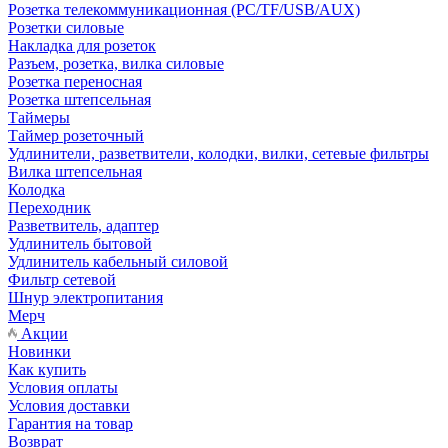
Розетка телекоммуникационная (PC/TF/USB/AUX)
Розетки силовые
Накладка для розеток
Разъем, розетка, вилка силовые
Розетка переносная
Розетка штепсельная
Таймеры
Таймер розеточный
Удлинители, разветвители, колодки, вилки, сетевые фильтры
Вилка штепсельная
Колодка
Переходник
Разветвитель, адаптер
Удлинитель бытовой
Удлинитель кабельный силовой
Фильтр сетевой
Шнур электропитания
Мерч
Акции
Новинки
Как купить
Условия оплаты
Условия доставки
Гарантия на товар
Возврат