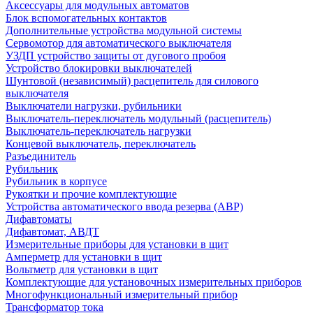
Аксессуары для модульных автоматов
Блок вспомогательных контактов
Дополнительные устройства модульной системы
Сервомотор для автоматического выключателя
УЗДП устройство защиты от дугового пробоя
Устройство блокировки выключателей
Шунтовой (независимый) расцепитель для силового
выключателя
Выключатели нагрузки, рубильники
Выключатель-переключатель модульный (расцепитель)
Выключатель-переключатель нагрузки
Концевой выключатель, переключатель
Разъединитель
Рубильник
Рубильник в корпусе
Рукоятки и прочие комплектующие
Устройства автоматического ввода резерва (АВР)
Дифавтоматы
Дифавтомат, АВДТ
Измерительные приборы для установки в щит
Амперметр для установки в щит
Вольтметр для установки в щит
Комплектующие для установочных измерительных приборов
Многофункциональный измерительный прибор
Трансформатор тока