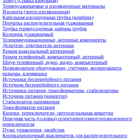
Хомут (стяжка кабельная)
Термоусаживаемые и изоляционные материалы
Изолента (лента изоляционная)
Кабельная изолирующая трубка (кембрик)
Перчатка распределительная усаживаемая
Трубка термоусадочная, наборы трубок
Колпачок усаживаемый
Телекоммуникационные, антенные компоненты
Делители, ответвители антенные
Разъем коаксиальный штекерный
Разъем телефонный, компьютерный, антенный
Шнур телефонный, аудио, видео, компьютерный
Низковольтное оборудование, счетчики, молниезащита,
разъемы, клеммники
Источники бесперебойного питания
Источник бесперебойного питания
Источники питания, трансформаторы, стабилизаторы
Источник питания (инвертор)
Стабилизатор напряжения
Трансформатор питания
Кнопки, переключатели, светосигнальная арматура
Передняя часть (головка) селекторного/многопозиционного
переключателя
Пульт управления, джойстик
Кнопка/кнопочный выключатель для распределительного