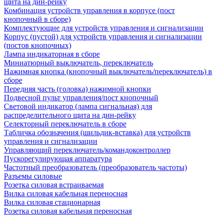
щита на дин-рейку
Комбинация устройств управления в корпусе (пост
кнопочный в сборе)
Комплектующие для устройств управления и сигнализации
Корпус (пустой) для устройств управления и сигнализации
(постов кнопочных)
Лампа индикаторная в сборе
Миниатюрный выключатель, переключатель
Нажимная кнопка (кнопочный выключатель/переключатель) в
сборе
Передняя часть (головка) нажимной кнопки
Подвесной пульт управления/пост кнопочный
Световой индикатор (лампа сигнальная) для
распределительного щита на дин-рейку
Селекторный переключатель в сборе
Табличка обозначения (шильдик-вставка) для устройств
управления и сигнализации
Управляющий переключатель/командоконтроллер
Пускорегулирующая аппаратура
Частотный преобразователь (преобразователь частоты)
Разъемы силовые
Розетка силовая встраиваемая
Вилка силовая кабельная переносная
Вилка силовая стационарная
Розетка силовая кабельная переносная