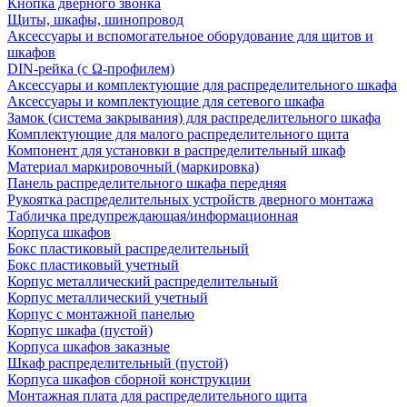
Кнопка дверного звонка
Щиты, шкафы, шинопровод
Аксессуары и вспомогательное оборудование для щитов и
шкафов
DIN-рейка (с Ω-профилем)
Аксессуары и комплектующие для распределительного шкафа
Аксессуары и комплектующие для сетевого шкафа
Замок (система закрывания) для распределительного шкафа
Комплектующие для малого распределительного щита
Компонент для установки в распределительный шкаф
Материал маркировочный (маркировка)
Панель распределительного шкафа передняя
Рукоятка распределительных устройств дверного монтажа
Табличка предупреждающая/информационная
Корпуса шкафов
Бокс пластиковый распределительный
Бокс пластиковый учетный
Корпус металлический распределительный
Корпус металлический учетный
Корпус с монтажной панелью
Корпус шкафа (пустой)
Корпуса шкафов заказные
Шкаф распределительный (пустой)
Корпуса шкафов сборной конструкции
Монтажная плата для распределительного щита