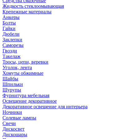
Средства смазочные
Жидкость стеклоомывающая
Крепежные материалы
Анкеры
Болты
Гайки
Дюбели
Заклепки
Саморезы
Гвозди
Такелаж
Тросы, цепи, веревки
Уголок, лента
Хомуты обжимные
Шайбы
Шпильки
Шурупы
Фурнитура мебельная
Освещение декоративное
Декоративное освещение для интерьера
Ночники
Солевые лампы
Свечи
Дискосвет
Дискошары