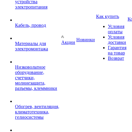
устройства
электропитания
Как купить
К
Кабель, провод
Условия
оплаты
Условия
Новинки
Акции
доставки
Материалы для
Гарантия
электромонтажа
на товар
Возврат
Низковольтное
оборудование,
счетчики,
молниезащита,
разъемы, клеммники
Обогрев, вентиляция,
климатотехника,
гелиосистемы