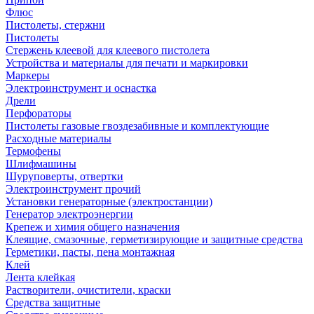
Флюс
Пистолеты, стержни
Пистолеты
Стержень клеевой для клеевого пистолета
Устройства и материалы для печати и маркировки
Маркеры
Электроинструмент и оснастка
Дрели
Перфораторы
Пистолеты газовые гвоздезабивные и комплектующие
Расходные материалы
Термофены
Шлифмашины
Шуруповерты, отвертки
Электроинструмент прочий
Установки генераторные (электростанции)
Генератор электроэнергии
Крепеж и химия общего назначения
Клеящие, смазочные, герметизирующие и защитные средства
Герметики, пасты, пена монтажная
Клей
Лента клейкая
Растворители, очистители, краски
Средства защитные