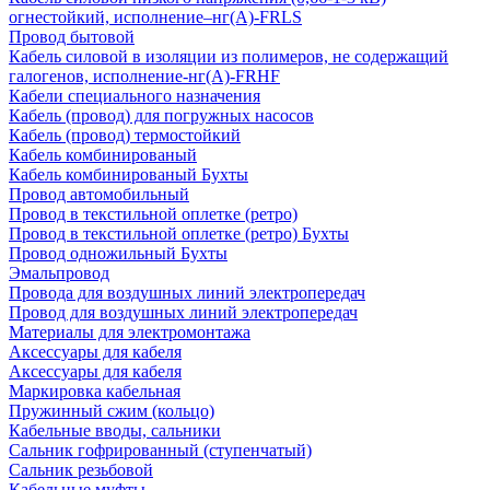
огнестойкий, исполнение–нг(А)-FRLS
Провод бытовой
Кабель силовой в изоляции из полимеров, не содержащий
галогенов, исполнение-нг(А)-FRHF
Кабели специального назначения
Кабель (провод) для погружных насосов
Кабель (провод) термостойкий
Кабель комбинированый
Кабель комбинированый Бухты
Провод автомобильный
Провод в текстильной оплетке (ретро)
Провод в текстильной оплетке (ретро) Бухты
Провод одножильный Бухты
Эмальпровод
Провода для воздушных линий электропередач
Провод для воздушных линий электропередач
Материалы для электромонтажа
Аксессуары для кабеля
Аксессуары для кабеля
Маркировка кабельная
Пружинный сжим (кольцо)
Кабельные вводы, сальники
Сальник гофрированный (ступенчатый)
Сальник резьбовой
Кабельные муфты