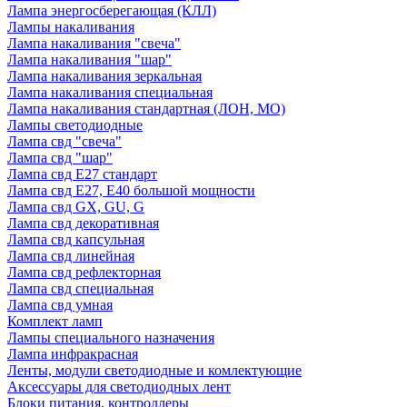
Лампа энергосберегающая (КЛЛ)
Лампы накаливания
Лампа накаливания "свеча"
Лампа накаливания "шар"
Лампа накаливания зеркальная
Лампа накаливания специальная
Лампа накаливания стандартная (ЛОН, МО)
Лампы светодиодные
Лампа свд "свеча"
Лампа свд "шар"
Лампа свд E27 стандарт
Лампа свд E27, Е40 большой мощности
Лампа свд GX, GU, G
Лампа свд декоративная
Лампа свд капсульная
Лампа свд линейная
Лампа свд рефлекторная
Лампа свд специальная
Лампа свд умная
Комплект ламп
Лампы специального назначения
Лампа инфракрасная
Ленты, модули светодиодные и комлектующие
Аксессуары для светодиодных лент
Блоки питания, контроллеры