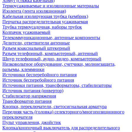
Хомут (стяжка кабельная)
Термоусаживаемые и изоляционные материалы
Изолента (лента изоляционная)
Кабельная изолирующая трубка (кембрик)
Перчатка распределительная усаживаемая
Трубка термоусадочная, наборы трубок
Колпачок усаживаемый
Телекоммуникационные, антенные компоненты
Делители, ответвители антенные
Разъем коаксиальный штекерный
Разъем телефонный, компьютерный, антенный
Шнур телефонный, аудио, видео, компьютерный
Низковольтное оборудование, счетчики, молниезащита,
разъемы, клеммники
Источники бесперебойного питания
Источник бесперебойного питания
Источники питания, трансформаторы, стабилизаторы
Источник питания (инвертор)
Стабилизатор напряжения
Трансформатор питания
Кнопки, переключатели, светосигнальная арматура
Передняя часть (головка) селекторного/многопозиционного
переключателя
Пульт управления, джойстик
Кнопка/кнопочный выключатель для распределительного