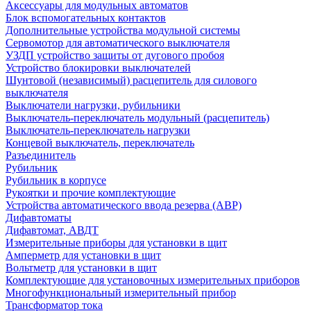
Аксессуары для модульных автоматов
Блок вспомогательных контактов
Дополнительные устройства модульной системы
Сервомотор для автоматического выключателя
УЗДП устройство защиты от дугового пробоя
Устройство блокировки выключателей
Шунтовой (независимый) расцепитель для силового
выключателя
Выключатели нагрузки, рубильники
Выключатель-переключатель модульный (расцепитель)
Выключатель-переключатель нагрузки
Концевой выключатель, переключатель
Разъединитель
Рубильник
Рубильник в корпусе
Рукоятки и прочие комплектующие
Устройства автоматического ввода резерва (АВР)
Дифавтоматы
Дифавтомат, АВДТ
Измерительные приборы для установки в щит
Амперметр для установки в щит
Вольтметр для установки в щит
Комплектующие для установочных измерительных приборов
Многофункциональный измерительный прибор
Трансформатор тока