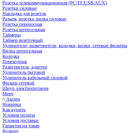
Розетка телекоммуникационная (PC/TF/USB/AUX)
Розетки силовые
Накладка для розеток
Разъем, розетка, вилка силовые
Розетка переносная
Розетка штепсельная
Таймеры
Таймер розеточный
Удлинители, разветвители, колодки, вилки, сетевые фильтры
Вилка штепсельная
Колодка
Переходник
Разветвитель, адаптер
Удлинитель бытовой
Удлинитель кабельный силовой
Фильтр сетевой
Шнур электропитания
Мерч
Акции
Новинки
Как купить
Условия оплаты
Условия доставки
Гарантия на товар
Возврат