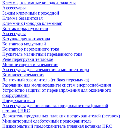
Клеммы, клеммные колодки, зажимы
Аксессуары
Зажим клеммный проходной
Клемма безвинтовая
Клеммник (колодка клеммная)
Контакторы, пускатели
Аксессуары
Катушка для контактора
Контактор модульный
Контактор переменного тока
Пускатель магнитный переменного тока
Реле перегрузки тепловое
Молниезащита и заземление
Аксессуары для заземления и молниеотвода
Комплект заземления
Ленточный заземлитель (гибкая перемычка)
Разрядник для молниезащиты систем энергоснабжения
Устройство защиты от перенапряжения для оконечного
оборудования
Предохранители
Аксессуары для низковольт. предохранителя (плавкой
вставки) HRC
Держатель продольных плавких предохранителей (вставок)
Миниатюрный слаботочный предохранитель
Низковольтный предохранитель (плавкая вставка) HRC