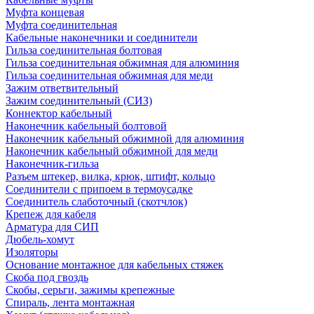
Муфта концевая
Муфта соединительная
Кабельные наконечники и соединители
Гильза соединительная болтовая
Гильза соединительная обжимная для алюминия
Гильза соединительная обжимная для меди
Зажим ответвительный
Зажим соединительный (СИЗ)
Коннектор кабельный
Наконечник кабельный болтовой
Наконечник кабельный обжимной для алюминия
Наконечник кабельный обжимной для меди
Наконечник-гильза
Разъем штекер, вилка, крюк, штифт, кольцо
Соединители с припоем в термоусадке
Соединитель слаботочный (скотчлок)
Крепеж для кабеля
Арматура для СИП
Дюбель-хомут
Изоляторы
Основание монтажное для кабельных стяжек
Скоба под гвоздь
Скобы, серьги, зажимы крепежные
Спираль, лента монтажная