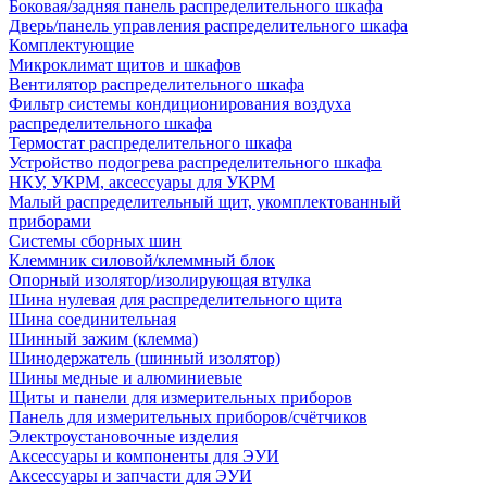
Боковая/задняя панель распределительного шкафа
Дверь/панель управления распределительного шкафа
Комплектующие
Микроклимат щитов и шкафов
Вентилятор распределительного шкафа
Фильтр системы кондиционирования воздуха
распределительного шкафа
Термостат распределительного шкафа
Устройство подогрева распределительного шкафа
НКУ, УКРМ, аксессуары для УКРМ
Малый распределительный щит, укомплектованный
приборами
Системы сборных шин
Клеммник силовой/клеммный блок
Опорный изолятор/изолирующая втулка
Шина нулевая для распределительного щита
Шина соединительная
Шинный зажим (клемма)
Шинодержатель (шинный изолятор)
Шины медные и алюминиевые
Щиты и панели для измерительных приборов
Панель для измерительных приборов/счётчиков
Электроустановочные изделия
Аксессуары и компоненты для ЭУИ
Аксессуары и запчасти для ЭУИ