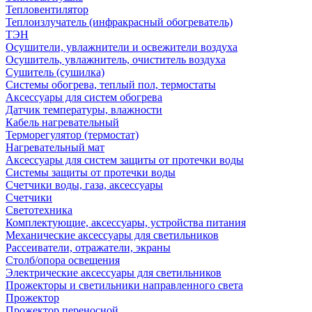
Тепловентилятор
Теплоизлучатель (инфракрасный обогреватель)
ТЭН
Осушители, увлажнители и освежители воздуха
Осушитель, увлажнитель, очиститель воздуха
Сушитель (сушилка)
Системы обогрева, теплый пол, термостаты
Аксессуары для систем обогрева
Датчик температуры, влажности
Кабель нагревательный
Терморегулятор (термостат)
Нагревательный мат
Аксессуары для систем защиты от протечки воды
Системы защиты от протечки воды
Счетчики воды, газа, аксессуары
Счетчики
Светотехника
Комплектующие, аксессуары, устройства питания
Механические аксессуары для светильников
Рассеиватели, отражатели, экраны
Столб/опора освещения
Электрические аксессуары для светильников
Прожекторы и светильники направленного света
Прожектор
Прожектор переносной