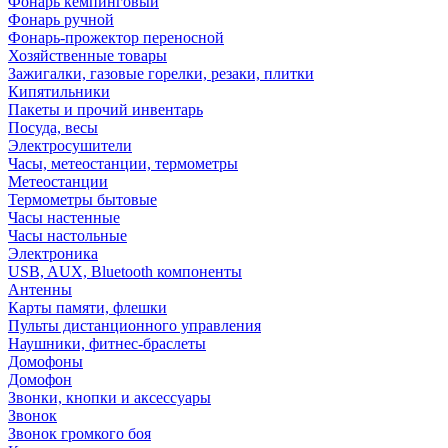
Фонарь кемпинговый
Фонарь ручной
Фонарь-прожектор переносной
Хозяйственные товары
Зажигалки, газовые горелки, резаки, плитки
Кипятильники
Пакеты и прочий инвентарь
Посуда, весы
Электросушители
Часы, метеостанции, термометры
Метеостанции
Термометры бытовые
Часы настенные
Часы настольные
Электроника
USB, AUX, Bluetooth компоненты
Антенны
Карты памяти, флешки
Пульты дистанционного управления
Наушники, фитнес-браслеты
Домофоны
Домофон
Звонки, кнопки и аксессуары
Звонок
Звонок громкого боя