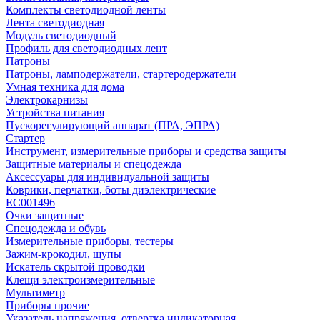
Комплекты светодиодной ленты
Лента светодиодная
Модуль светодиодный
Профиль для светодиодных лент
Патроны
Патроны, ламподержатели, стартеродержатели
Умная техника для дома
Электрокарнизы
Устройства питания
Пускорегулирующий аппарат (ПРА, ЭПРА)
Стартер
Инструмент, измерительные приборы и средства защиты
Защитные материалы и спецодежда
Аксессуары для индивидуальной защиты
Коврики, перчатки, боты диэлектрические
EC001496
Очки защитные
Спецодежда и обувь
Измерительные приборы, тестеры
Зажим-крокодил, щупы
Искатель скрытой проводки
Клещи электроизмерительные
Мультиметр
Приборы прочие
Указатель напряжения, отвертка индикаторная