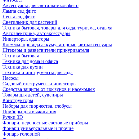
Аксессуары для светильников фито
Лампа свд фито
Лента свд фито
Светильник для растений
Техника бытовая, товары для сада, туризма, отдыха
Автоэлектрика, автоаксессуары
Инверторы, адапторы
Клеммы, провода аккумуляторные, автоаксессуары
Штекеры и разветвители прикуривателя
Техника бытовая
Техника для дома и офиса
Техника для кухни
Техника и инструменты для сада
Насосы
Садовый инструмент и инвентарь
Средства защиты от грызунов и насекомых
Товары для детей, сувениры
Конструкторы
Наборы для творчества, глобусы
Приборы для выжигания
Ручки 3D
Фонари, переносные световые приборы
Фонари универсальные и прочие
Фонарь головной