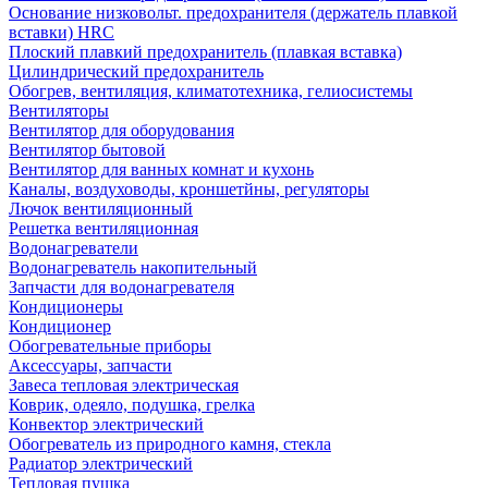
Основание низковольт. предохранителя (держатель плавкой
вставки) HRC
Плоский плавкий предохранитель (плавкая вставка)
Цилиндрический предохранитель
Обогрев, вентиляция, климатотехника, гелиосистемы
Вентиляторы
Вентилятор для оборудования
Вентилятор бытовой
Вентилятор для ванных комнат и кухонь
Каналы, воздуховоды, кроншетйны, регуляторы
Лючок вентиляционный
Решетка вентиляционная
Водонагреватели
Водонагреватель накопительный
Запчасти для водонагревателя
Кондиционеры
Кондиционер
Обогревательные приборы
Аксессуары, запчасти
Завеса тепловая электрическая
Коврик, одеяло, подушка, грелка
Конвектор электрический
Обогреватель из природного камня, стекла
Радиатор электрический
Тепловая пушка