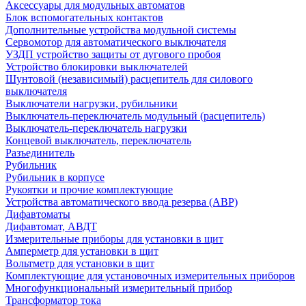
Аксессуары для модульных автоматов
Блок вспомогательных контактов
Дополнительные устройства модульной системы
Сервомотор для автоматического выключателя
УЗДП устройство защиты от дугового пробоя
Устройство блокировки выключателей
Шунтовой (независимый) расцепитель для силового
выключателя
Выключатели нагрузки, рубильники
Выключатель-переключатель модульный (расцепитель)
Выключатель-переключатель нагрузки
Концевой выключатель, переключатель
Разъединитель
Рубильник
Рубильник в корпусе
Рукоятки и прочие комплектующие
Устройства автоматического ввода резерва (АВР)
Дифавтоматы
Дифавтомат, АВДТ
Измерительные приборы для установки в щит
Амперметр для установки в щит
Вольтметр для установки в щит
Комплектующие для установочных измерительных приборов
Многофункциональный измерительный прибор
Трансформатор тока