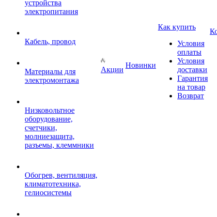
устройства
электропитания
Как купить
К
Кабель, провод
Условия
оплаты
Условия
Новинки
Акции
доставки
Материалы для
Гарантия
электромонтажа
на товар
Возврат
Низковольтное
оборудование,
счетчики,
молниезащита,
разъемы, клеммники
Обогрев, вентиляция,
климатотехника,
гелиосистемы