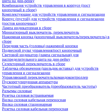
щита на дин-рейку
Комбинация устройств управления в корпусе (пост
кнопочный в сборе)
Комплектующие для устройств управления и сигнализации
Корпус (пустой) для устройств управления и сигнализации
(постов кнопочных)
Лампа индикаторная в сборе
Миниатюрный выключатель, переключатель
Нажимная кнопка (кнопочный выключатель/переключатель) в
сборе
Передняя часть (головка) нажимной кнопки
Подвесной пульт управления/пост кнопочный
Световой индикатор (лампа сигнальная) для
распределительного щита на дин-рейку
Селекторный переключатель в сборе
Табличка обозначения (шильдик-вставка) для устройств
управления и сигнализации
Управляющий переключатель/командоконтроллер
Пускорегулирующая аппаратура
Частотный преобразователь (преобразователь частоты)
Разъемы силовые
Розетка силовая встраиваемая
Вилка силовая кабельная переносная
Вилка силовая стационарная
Розетка силовая кабельная переносная