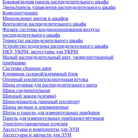
Боковая/задняя панель распределительного шкафа
Дверь/панель управления распределительного шкафа
Комплектующие
Микроклимат щитов и шкафов
Вентилятор распределительного шкафа
Фильтр системы кондиционирования воздуха
распределительного шкафа
Термостат распределительного шкафа
Устройство подогрева распределительного шкафа
НКУ, УКРМ, аксессуары для УКРМ
Малый распределительный щит, укомплектованный
приборами
Системы сборных шин
Клеммник силовой/клеммный блок
Опорный изолятор/изолирующая втулка
Шина нулевая для распределительного щита
Шина соединительная
Шинный зажим (клемма)
Шинодержатель (шинный изолятор)
Шины медные и алюминиевые
Щиты и панели для измерительных приборов
Панель для измерительных приборов/счётчиков
Электроустановочные изделия
Аксессуары и компоненты для ЭУИ
Аксессуары и запчасти для ЭУИ