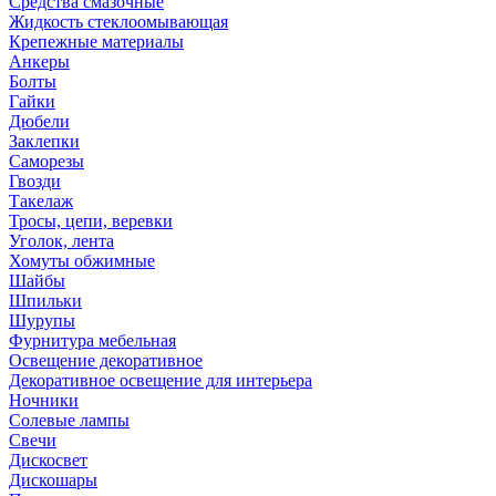
Средства смазочные
Жидкость стеклоомывающая
Крепежные материалы
Анкеры
Болты
Гайки
Дюбели
Заклепки
Саморезы
Гвозди
Такелаж
Тросы, цепи, веревки
Уголок, лента
Хомуты обжимные
Шайбы
Шпильки
Шурупы
Фурнитура мебельная
Освещение декоративное
Декоративное освещение для интерьера
Ночники
Солевые лампы
Свечи
Дискосвет
Дискошары