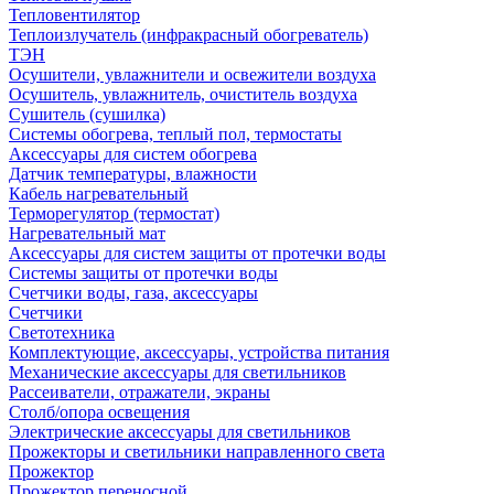
Тепловентилятор
Теплоизлучатель (инфракрасный обогреватель)
ТЭН
Осушители, увлажнители и освежители воздуха
Осушитель, увлажнитель, очиститель воздуха
Сушитель (сушилка)
Системы обогрева, теплый пол, термостаты
Аксессуары для систем обогрева
Датчик температуры, влажности
Кабель нагревательный
Терморегулятор (термостат)
Нагревательный мат
Аксессуары для систем защиты от протечки воды
Системы защиты от протечки воды
Счетчики воды, газа, аксессуары
Счетчики
Светотехника
Комплектующие, аксессуары, устройства питания
Механические аксессуары для светильников
Рассеиватели, отражатели, экраны
Столб/опора освещения
Электрические аксессуары для светильников
Прожекторы и светильники направленного света
Прожектор
Прожектор переносной