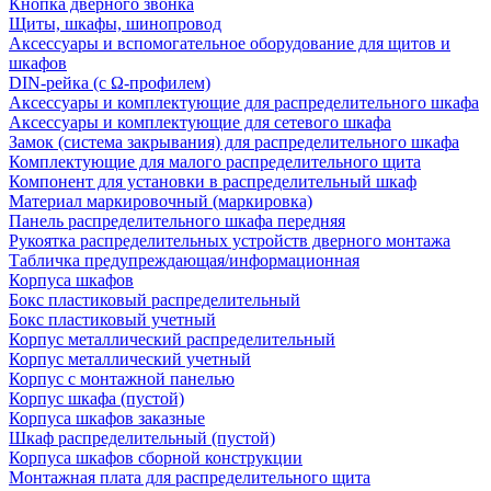
Кнопка дверного звонка
Щиты, шкафы, шинопровод
Аксессуары и вспомогательное оборудование для щитов и
шкафов
DIN-рейка (с Ω-профилем)
Аксессуары и комплектующие для распределительного шкафа
Аксессуары и комплектующие для сетевого шкафа
Замок (система закрывания) для распределительного шкафа
Комплектующие для малого распределительного щита
Компонент для установки в распределительный шкаф
Материал маркировочный (маркировка)
Панель распределительного шкафа передняя
Рукоятка распределительных устройств дверного монтажа
Табличка предупреждающая/информационная
Корпуса шкафов
Бокс пластиковый распределительный
Бокс пластиковый учетный
Корпус металлический распределительный
Корпус металлический учетный
Корпус с монтажной панелью
Корпус шкафа (пустой)
Корпуса шкафов заказные
Шкаф распределительный (пустой)
Корпуса шкафов сборной конструкции
Монтажная плата для распределительного щита