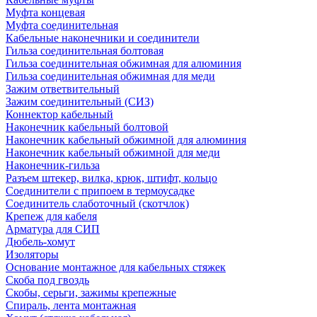
Муфта концевая
Муфта соединительная
Кабельные наконечники и соединители
Гильза соединительная болтовая
Гильза соединительная обжимная для алюминия
Гильза соединительная обжимная для меди
Зажим ответвительный
Зажим соединительный (СИЗ)
Коннектор кабельный
Наконечник кабельный болтовой
Наконечник кабельный обжимной для алюминия
Наконечник кабельный обжимной для меди
Наконечник-гильза
Разъем штекер, вилка, крюк, штифт, кольцо
Соединители с припоем в термоусадке
Соединитель слаботочный (скотчлок)
Крепеж для кабеля
Арматура для СИП
Дюбель-хомут
Изоляторы
Основание монтажное для кабельных стяжек
Скоба под гвоздь
Скобы, серьги, зажимы крепежные
Спираль, лента монтажная