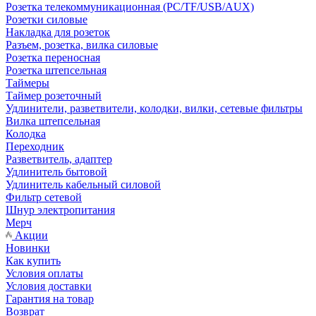
Розетка телекоммуникационная (PC/TF/USB/AUX)
Розетки силовые
Накладка для розеток
Разъем, розетка, вилка силовые
Розетка переносная
Розетка штепсельная
Таймеры
Таймер розеточный
Удлинители, разветвители, колодки, вилки, сетевые фильтры
Вилка штепсельная
Колодка
Переходник
Разветвитель, адаптер
Удлинитель бытовой
Удлинитель кабельный силовой
Фильтр сетевой
Шнур электропитания
Мерч
Акции
Новинки
Как купить
Условия оплаты
Условия доставки
Гарантия на товар
Возврат