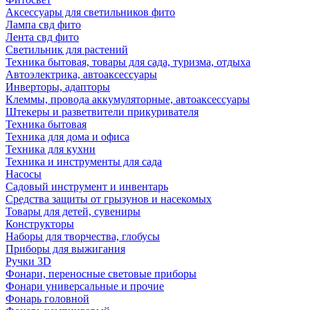
Аксессуары для светильников фито
Лампа свд фито
Лента свд фито
Светильник для растений
Техника бытовая, товары для сада, туризма, отдыха
Автоэлектрика, автоаксессуары
Инверторы, адапторы
Клеммы, провода аккумуляторные, автоаксессуары
Штекеры и разветвители прикуривателя
Техника бытовая
Техника для дома и офиса
Техника для кухни
Техника и инструменты для сада
Насосы
Садовый инструмент и инвентарь
Средства защиты от грызунов и насекомых
Товары для детей, сувениры
Конструкторы
Наборы для творчества, глобусы
Приборы для выжигания
Ручки 3D
Фонари, переносные световые приборы
Фонари универсальные и прочие
Фонарь головной