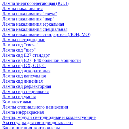
Лампа энергосберегающая (КЛЛ)
Лампы накаливания
Лампа накаливания "свеча"
Лампа накаливания "шар"
Лампа накаливания зеркальная
Лампа накаливания специальная
Лампа накаливания стандартная (ЛОН, МО)
Лампы светодиодные
Лампа свд "свеча"
Лампа свд "шар"
Лампа свд E27 стандарт
Лампа свд E27, Е40 большой мощности
Лампа свд GX, GU, G
Лампа свд декоративная
Лампа свд капсульная
Лампа свд линейная
Лампа свд рефлекторная
Лампа свд специальная
Лампа свд умная
Комплект ламп
Лампы специального назначения
Лампа инфракрасная
Ленты, модули светодиодные и комлектующие
Аксессуары для светодиодных лент
Блоки питания, контроллеры