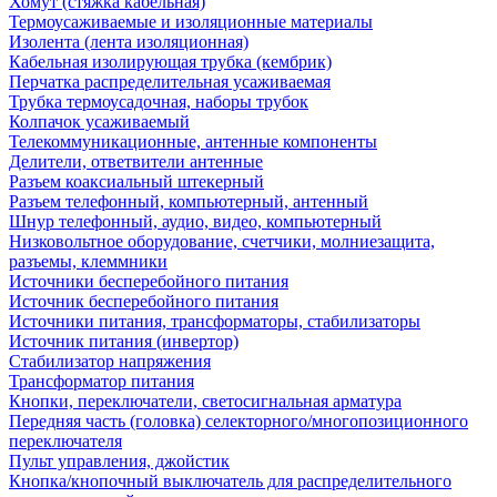
Хомут (стяжка кабельная)
Термоусаживаемые и изоляционные материалы
Изолента (лента изоляционная)
Кабельная изолирующая трубка (кембрик)
Перчатка распределительная усаживаемая
Трубка термоусадочная, наборы трубок
Колпачок усаживаемый
Телекоммуникационные, антенные компоненты
Делители, ответвители антенные
Разъем коаксиальный штекерный
Разъем телефонный, компьютерный, антенный
Шнур телефонный, аудио, видео, компьютерный
Низковольтное оборудование, счетчики, молниезащита,
разъемы, клеммники
Источники бесперебойного питания
Источник бесперебойного питания
Источники питания, трансформаторы, стабилизаторы
Источник питания (инвертор)
Стабилизатор напряжения
Трансформатор питания
Кнопки, переключатели, светосигнальная арматура
Передняя часть (головка) селекторного/многопозиционного
переключателя
Пульт управления, джойстик
Кнопка/кнопочный выключатель для распределительного