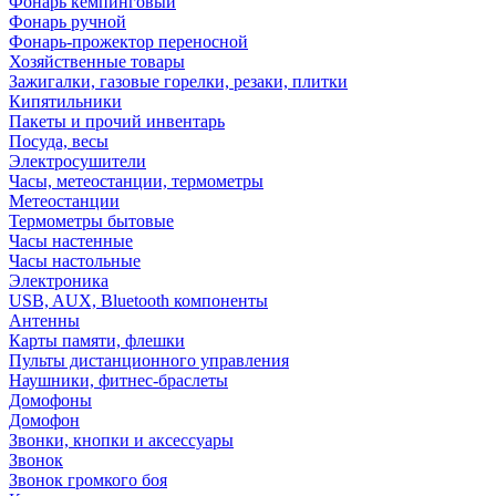
Фонарь кемпинговый
Фонарь ручной
Фонарь-прожектор переносной
Хозяйственные товары
Зажигалки, газовые горелки, резаки, плитки
Кипятильники
Пакеты и прочий инвентарь
Посуда, весы
Электросушители
Часы, метеостанции, термометры
Метеостанции
Термометры бытовые
Часы настенные
Часы настольные
Электроника
USB, AUX, Bluetooth компоненты
Антенны
Карты памяти, флешки
Пульты дистанционного управления
Наушники, фитнес-браслеты
Домофоны
Домофон
Звонки, кнопки и аксессуары
Звонок
Звонок громкого боя