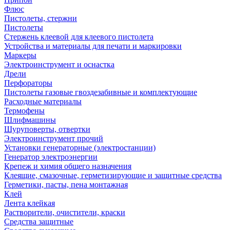
Флюс
Пистолеты, стержни
Пистолеты
Стержень клеевой для клеевого пистолета
Устройства и материалы для печати и маркировки
Маркеры
Электроинструмент и оснастка
Дрели
Перфораторы
Пистолеты газовые гвоздезабивные и комплектующие
Расходные материалы
Термофены
Шлифмашины
Шуруповерты, отвертки
Электроинструмент прочий
Установки генераторные (электростанции)
Генератор электроэнергии
Крепеж и химия общего назначения
Клеящие, смазочные, герметизирующие и защитные средства
Герметики, пасты, пена монтажная
Клей
Лента клейкая
Растворители, очистители, краски
Средства защитные