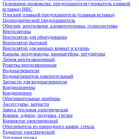
Основание низковольт. предохранителя (держатель плавкой
вставки) HRC
Плоский плавкий предохранитель (плавкая вставка)
Цилиндрический предохранитель
Обогрев, вентиляция, климатотехника, гелиосистемы
Вентиляторы
Вентилятор для оборудования
Вентилятор бытовой
Вентилятор для ванных комнат и кухонь
Каналы, воздуховоды, кроншетйны, регуляторы
Лючок вентиляционный
Решетка вентиляционная
Водонагреватели
Водонагреватель накопительный
Запчасти для водонагревателя
Кондиционеры
Кондиционер
Обогревательные приборы
Аксессуары, запчасти
Завеса тепловая электрическая
Коврик, одеяло, подушка, грелка
Конвектор электрический
Обогреватель из природного камня, стекла
Радиатор электрический
Тепловая пушка