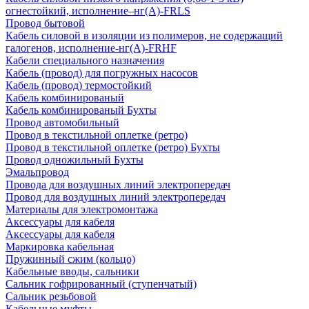
огнестойкий, исполнение–нг(А)-FRLS
Провод бытовой
Кабель силовой в изоляции из полимеров, не содержащий
галогенов, исполнение-нг(А)-FRHF
Кабели специального назначения
Кабель (провод) для погружных насосов
Кабель (провод) термостойкий
Кабель комбинированый
Кабель комбинированый Бухты
Провод автомобильный
Провод в текстильной оплетке (ретро)
Провод в текстильной оплетке (ретро) Бухты
Провод одножильный Бухты
Эмальпровод
Провода для воздушных линий электропередач
Провод для воздушных линий электропередач
Материалы для электромонтажа
Аксессуары для кабеля
Аксессуары для кабеля
Маркировка кабельная
Пружинный сжим (кольцо)
Кабельные вводы, сальники
Сальник гофрированный (ступенчатый)
Сальник резьбовой
Кабельные муфты