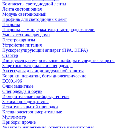
Комплекты светодиодной ленты
Лента светодиодная
Модуль светодиодный
Профиль для светодиодных лент
Патроны
Патроны, ламподержатели, стартеродержатели
Умная техника для дома
Электрокарнизы
Устройства питания
Пускорегулирующий аппарат (ПРА, ЭПРА)
Стартер
Инструмент, измерительные приборы и средства защиты
Защитные материалы и спецодежда
Аксессуары для индивидуальной защиты
Коврики, перчатки, боты диэлектрические
EC001496
Очки защитные
Спецодежда и обувь
Измерительные приборы, тестеры
Зажим-крокодил, щупы
Искатель скрытой проводки
Клещи электроизмерительные
Мультиметр
Приборы прочие
Указатель напряжения, отвертка индикаторная