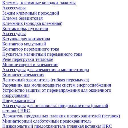
Клеммы, клеммные колодки, зажимы
Аксессуары
Зажим клеммный проходной
Клемма безвинтовая
Клеммник (колодка клеммная)
Контакторы, пускатели
Аксессуары
Катушка для контактора
Контактор модульный
Контактор переменного тока
Пускатель магнитный переменного тока
Реле перегрузки тепловое
Молниезащита и заземление
Аксессуары для заземления и молниеотвода
Комплект заземления
Ленточный заземлитель (гибкая перемычка)
Разрядник для молниезащиты систем энергоснабжения
Устройство защиты от перенапряжения для оконечного
оборудования
Предохранители
Аксессуары для низковольт. предохранителя (плавкой
вставки) HRC
Держатель продольных плавких предохранителей (вставок)
Миниатюрный слаботочный предохранитель
Низковольтный предохранитель (плавкая вставка) HRC