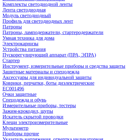
Комплекты светодиодной ленты
Лента светодиодная
Модуль светодиодный
Профиль для светодиодных лент
Патроны
Патроны, ламподержатели, стартеродержатели
Умная техника для дома
Электрокарнизы
Устройства питания
Пускорегулирующий аппарат (ПРА, ЭПРА)
Стартер
Инструмент, измерительные приборы и средства защиты
Защитные материалы и спецодежда
Аксессуары для индивидуальной защиты
Коврики, перчатки, боты диэлектрические
EC001496
Очки защитные
Спецодежда и обувь
Измерительные приборы, тестеры
Зажим-крокодил, щупы
Искатель скрытой проводки
Клещи электроизмерительные
Мультиметр
Приборы прочие
Указатель напряжения, отвертка индикаторная