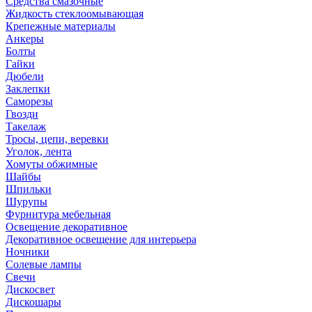
Средства смазочные
Жидкость стеклоомывающая
Крепежные материалы
Анкеры
Болты
Гайки
Дюбели
Заклепки
Саморезы
Гвозди
Такелаж
Тросы, цепи, веревки
Уголок, лента
Хомуты обжимные
Шайбы
Шпильки
Шурупы
Фурнитура мебельная
Освещение декоративное
Декоративное освещение для интерьера
Ночники
Солевые лампы
Свечи
Дискосвет
Дискошары