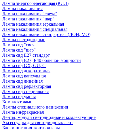
Лампа энергосберегающая (КЛЛ)
Лампы накаливания
Лампа накаливания "свеча"
Лампа накаливания "шар"
Лампа накаливания зеркальная
Лампа накаливания специальная
Лампа накаливания стандартная (ЛОН, МО)
Лампы светодиодные
Лампа свд "свеча"
Лампа свд "шар"
Лампа свд E27 стандарт
Лампа свд E27, Е40 большой мощности
Лампа свд GX, GU, G
Лампа свд декоративная
Лампа свд капсульная
Лампа свд линейная
Лампа свд рефлекторная
Лампа свд специальная
Лампа свд умная
Комплект ламп
Лампы специального назначения
Лампа инфракрасная
Ленты, модули светодиодные и комлектующие
Аксессуары для светодиодных лент
Блоки питания, контроллеры