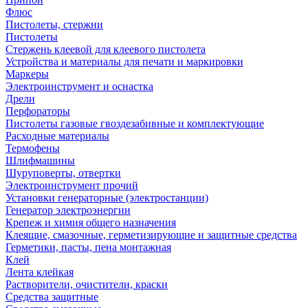
Флюс
Пистолеты, стержни
Пистолеты
Стержень клеевой для клеевого пистолета
Устройства и материалы для печати и маркировки
Маркеры
Электроинструмент и оснастка
Дрели
Перфораторы
Пистолеты газовые гвоздезабивные и комплектующие
Расходные материалы
Термофены
Шлифмашины
Шуруповерты, отвертки
Электроинструмент прочий
Установки генераторные (электростанции)
Генератор электроэнергии
Крепеж и химия общего назначения
Клеящие, смазочные, герметизирующие и защитные средства
Герметики, пасты, пена монтажная
Клей
Лента клейкая
Растворители, очистители, краски
Средства защитные