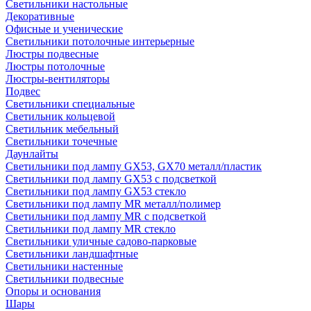
Светильники настольные
Декоративные
Офисные и ученические
Светильники потолочные интерьерные
Люстры подвесные
Люстры потолочные
Люстры-вентиляторы
Подвес
Светильники специальные
Светильник кольцевой
Светильник мебельный
Светильники точечные
Даунлайты
Светильники под лампу GX53, GX70 металл/пластик
Светильники под лампу GX53 с подсветкой
Светильники под лампу GX53 стекло
Светильники под лампу MR металл/полимер
Светильники под лампу MR с подсветкой
Светильники под лампу MR стекло
Светильники уличные садово-парковые
Светильники ландшафтные
Светильники настенные
Светильники подвесные
Опоры и основания
Шары