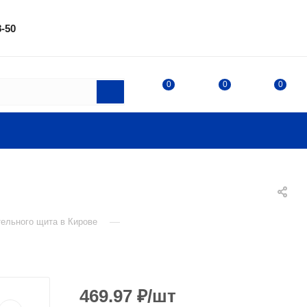
8-50
0
0
0
—
ельного щита в Кирове
469.97
₽
/шт