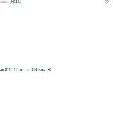
овара:
842181