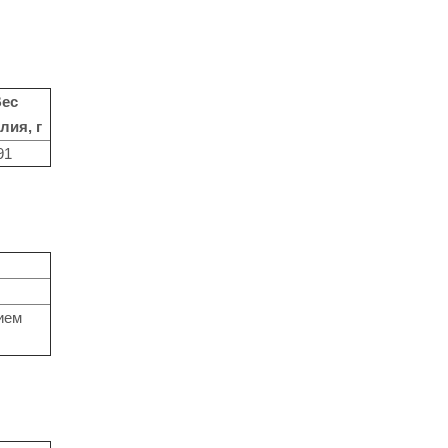
ес
лия, г
91
ием