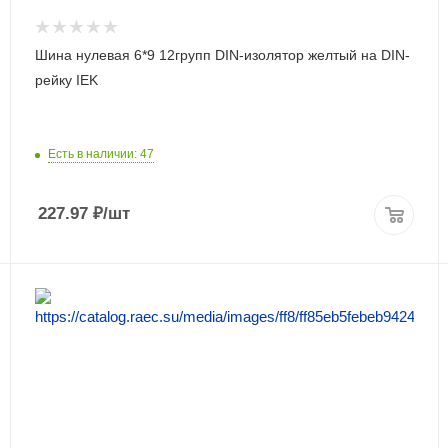
Шина нулевая 6*9 12групп DIN-изолятор желтый на DIN-
рейку IEK
Есть в наличии: 47
227.97
₽
/шт
ПОДРОБНЕЕ