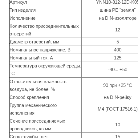
Артикул
YNN10-812-12D-K0
Тип изделия
шина PE "земля"
Исполнение
на DIN-изоляторе
Количество присоединительных
12
отверстий
Диаметр отверстий, мм
5
Номинальное напряжение, В
400
Номинальный ток, А
125
Температура окружающей среды,
-40... +50
°C
Относительная влажность
90 при +25 °C
воздуха, не более, %
Способ крепления
на DIN-рейку
Группа механического
М4 (ГОСТ 17516.1)
исполнения
Сечение присоединяемых
10
проводников, кв.мм
Срок службы, лет
15