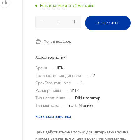
Есть в наличии
: 5
в 1 магазине
В КОРЗИНУ
Хочу в подарок
Характеристики
Бренд
—
IEK
Количество соединений
—
12
СрокГарантии, мес
—
1
Размер шины
—
8*12
Тип исполнения
—
DIN-изолятор
Тип монтажа
—
на DIN-рейку
Все характеристики
Цена действительна только для интернет-магазина
и может отличаться от цен в розничных магазинах