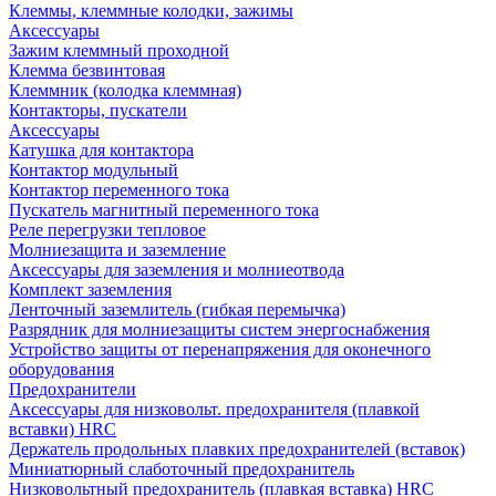
Клеммы, клеммные колодки, зажимы
Аксессуары
Зажим клеммный проходной
Клемма безвинтовая
Клеммник (колодка клеммная)
Контакторы, пускатели
Аксессуары
Катушка для контактора
Контактор модульный
Контактор переменного тока
Пускатель магнитный переменного тока
Реле перегрузки тепловое
Молниезащита и заземление
Аксессуары для заземления и молниеотвода
Комплект заземления
Ленточный заземлитель (гибкая перемычка)
Разрядник для молниезащиты систем энергоснабжения
Устройство защиты от перенапряжения для оконечного
оборудования
Предохранители
Аксессуары для низковольт. предохранителя (плавкой
вставки) HRC
Держатель продольных плавких предохранителей (вставок)
Миниатюрный слаботочный предохранитель
Низковольтный предохранитель (плавкая вставка) HRC