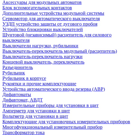
Аксессуары для модульных автоматов
Блок вспомогательных контактов
Дополнительные устройства модульной системы
Сервомотор для автоматического выключателя
УЗДП устройство защиты от дугового пробоя
Устройство блокировки выключателей
Шунтовой (независимый) расцепитель для силового
выключателя
Выключатели нагрузки, рубильники
Выключатель-переключатель модульный (расцепитель)
Выключатель-переключатель нагрузки
Концевой выключатель, переключатель
Разъединитель
Рубильник
Рубильник в корпусе
Рукоятки и прочие комплектующие
Устройства автоматического ввода резерва (АВР)
Дифавтоматы
Дифавтомат, АВДТ
Измерительные приборы для установки в щит
Амперметр для установки в щит
Вольтметр для установки в щит
Комплектующие для установочных измерительных приборов
Многофункциональный измерительный прибор
Трансформатор тока