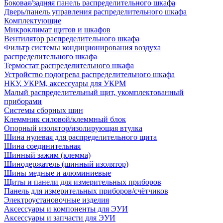
Боковая/задняя панель распределительного шкафа
Дверь/панель управления распределительного шкафа
Комплектующие
Микроклимат щитов и шкафов
Вентилятор распределительного шкафа
Фильтр системы кондиционирования воздуха
распределительного шкафа
Термостат распределительного шкафа
Устройство подогрева распределительного шкафа
НКУ, УКРМ, аксессуары для УКРМ
Малый распределительный щит, укомплектованный
приборами
Системы сборных шин
Клеммник силовой/клеммный блок
Опорный изолятор/изолирующая втулка
Шина нулевая для распределительного щита
Шина соединительная
Шинный зажим (клемма)
Шинодержатель (шинный изолятор)
Шины медные и алюминиевые
Щиты и панели для измерительных приборов
Панель для измерительных приборов/счётчиков
Электроустановочные изделия
Аксессуары и компоненты для ЭУИ
Аксессуары и запчасти для ЭУИ