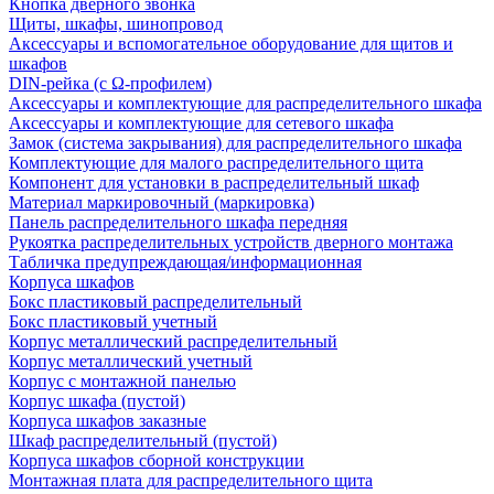
Кнопка дверного звонка
Щиты, шкафы, шинопровод
Аксессуары и вспомогательное оборудование для щитов и
шкафов
DIN-рейка (с Ω-профилем)
Аксессуары и комплектующие для распределительного шкафа
Аксессуары и комплектующие для сетевого шкафа
Замок (система закрывания) для распределительного шкафа
Комплектующие для малого распределительного щита
Компонент для установки в распределительный шкаф
Материал маркировочный (маркировка)
Панель распределительного шкафа передняя
Рукоятка распределительных устройств дверного монтажа
Табличка предупреждающая/информационная
Корпуса шкафов
Бокс пластиковый распределительный
Бокс пластиковый учетный
Корпус металлический распределительный
Корпус металлический учетный
Корпус с монтажной панелью
Корпус шкафа (пустой)
Корпуса шкафов заказные
Шкаф распределительный (пустой)
Корпуса шкафов сборной конструкции
Монтажная плата для распределительного щита