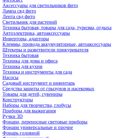
Аксессуары для светильников фито
Лампа свд фито
Лента свд фито
Светильник для растений
Техника бытовая, товары для сада, туризма, отдыха
Автоэлектрика, автоаксессуары
Инверторы, адапторы
Клеммы, провода аккумуляторные, автоаксессуары
Штекеры и разветвители прикуривателя
Техника бытовая
Техника для дома и офиса
Техника для кухни
Техника и инструменты для сада
Насосы
Садовый инструмент и инвентарь
Средства защиты от грызунов и насекомых
Товары для детей, сувениры
Конструкторы
Наборы для творчества, глобусы
Приборы для выжигания
Ручки 3D
Фонари, переносные световые приборы
Фонари универсальные и прочие
Фонарь головной