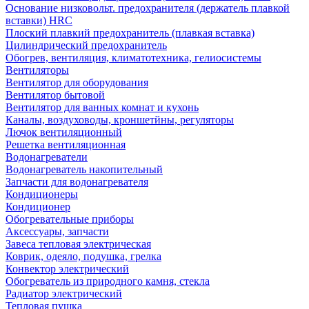
Основание низковольт. предохранителя (держатель плавкой
вставки) HRC
Плоский плавкий предохранитель (плавкая вставка)
Цилиндрический предохранитель
Обогрев, вентиляция, климатотехника, гелиосистемы
Вентиляторы
Вентилятор для оборудования
Вентилятор бытовой
Вентилятор для ванных комнат и кухонь
Каналы, воздуховоды, кроншетйны, регуляторы
Лючок вентиляционный
Решетка вентиляционная
Водонагреватели
Водонагреватель накопительный
Запчасти для водонагревателя
Кондиционеры
Кондиционер
Обогревательные приборы
Аксессуары, запчасти
Завеса тепловая электрическая
Коврик, одеяло, подушка, грелка
Конвектор электрический
Обогреватель из природного камня, стекла
Радиатор электрический
Тепловая пушка