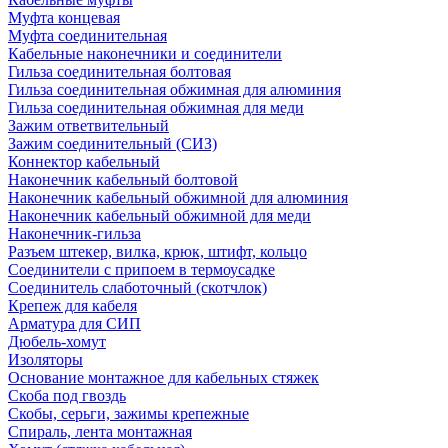
Муфта концевая
Муфта соединительная
Кабельные наконечники и соединители
Гильза соединительная болтовая
Гильза соединительная обжимная для алюминия
Гильза соединительная обжимная для меди
Зажим ответвительный
Зажим соединительный (СИЗ)
Коннектор кабельный
Наконечник кабельный болтовой
Наконечник кабельный обжимной для алюминия
Наконечник кабельный обжимной для меди
Наконечник-гильза
Разъем штекер, вилка, крюк, штифт, кольцо
Соединители с припоем в термоусадке
Соединитель слаботочный (скотчлок)
Крепеж для кабеля
Арматура для СИП
Дюбель-хомут
Изоляторы
Основание монтажное для кабельных стяжек
Скоба под гвоздь
Скобы, серьги, зажимы крепежные
Спираль, лента монтажная