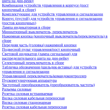
щита на дин-рейку
Комбинация устройств управления в корпусе (пост
кнопочный в сборе)
Комплектующие для устройств управления и сигнализации
Корпус (пустой) для устройств управления и сигнализации
(постов кнопочных)
Лампа индикаторная в сборе
Миниатюрный выключатель, переключатель
Нажимная кнопка (кнопочный выключатель/переключатель) в
сборе
Передняя часть (головка) нажимной кнопки
Подвесной пульт управления/пост кнопочный
Световой индикатор (лампа сигнальная) для
распределительного щита на дин-рейку
Селекторный переключатель в сборе
Табличка обозначения (шильдик-вставка) для устройств
управления и сигнализации
Управляющий переключатель/командоконтроллер
Пускорегулирующая аппаратура
Частотный преобразователь (преобразователь частоты)
Разъемы силовые
Розетка силовая встраиваемая
Вилка силовая кабельная переносная
Вилка силовая стационарная
Розетка силовая кабельная переносная