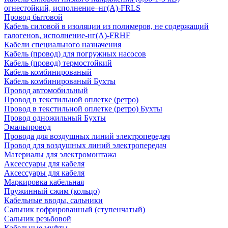
огнестойкий, исполнение–нг(А)-FRLS
Провод бытовой
Кабель силовой в изоляции из полимеров, не содержащий
галогенов, исполнение-нг(А)-FRHF
Кабели специального назначения
Кабель (провод) для погружных насосов
Кабель (провод) термостойкий
Кабель комбинированый
Кабель комбинированый Бухты
Провод автомобильный
Провод в текстильной оплетке (ретро)
Провод в текстильной оплетке (ретро) Бухты
Провод одножильный Бухты
Эмальпровод
Провода для воздушных линий электропередач
Провод для воздушных линий электропередач
Материалы для электромонтажа
Аксессуары для кабеля
Аксессуары для кабеля
Маркировка кабельная
Пружинный сжим (кольцо)
Кабельные вводы, сальники
Сальник гофрированный (ступенчатый)
Сальник резьбовой
Кабельные муфты