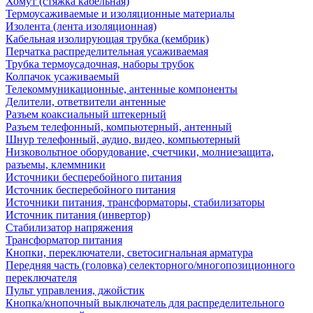
Хомут (стяжка кабельная)
Термоусаживаемые и изоляционные материалы
Изолента (лента изоляционная)
Кабельная изолирующая трубка (кембрик)
Перчатка распределительная усаживаемая
Трубка термоусадочная, наборы трубок
Колпачок усаживаемый
Телекоммуникационные, антенные компоненты
Делители, ответвители антенные
Разъем коаксиальный штекерный
Разъем телефонный, компьютерный, антенный
Шнур телефонный, аудио, видео, компьютерный
Низковольтное оборудование, счетчики, молниезащита,
разъемы, клеммники
Источники бесперебойного питания
Источник бесперебойного питания
Источники питания, трансформаторы, стабилизаторы
Источник питания (инвертор)
Стабилизатор напряжения
Трансформатор питания
Кнопки, переключатели, светосигнальная арматура
Передняя часть (головка) селекторного/многопозиционного
переключателя
Пульт управления, джойстик
Кнопка/кнопочный выключатель для распределительного