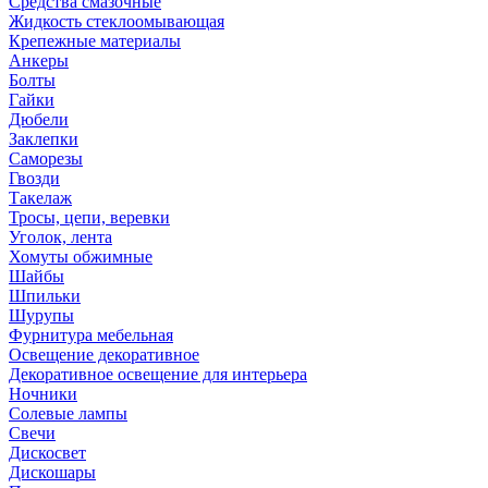
Средства смазочные
Жидкость стеклоомывающая
Крепежные материалы
Анкеры
Болты
Гайки
Дюбели
Заклепки
Саморезы
Гвозди
Такелаж
Тросы, цепи, веревки
Уголок, лента
Хомуты обжимные
Шайбы
Шпильки
Шурупы
Фурнитура мебельная
Освещение декоративное
Декоративное освещение для интерьера
Ночники
Солевые лампы
Свечи
Дискосвет
Дискошары