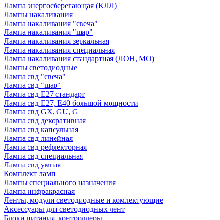
Лампа энергосберегающая (КЛЛ)
Лампы накаливания
Лампа накаливания "свеча"
Лампа накаливания "шар"
Лампа накаливания зеркальная
Лампа накаливания специальная
Лампа накаливания стандартная (ЛОН, МО)
Лампы светодиодные
Лампа свд "свеча"
Лампа свд "шар"
Лампа свд E27 стандарт
Лампа свд E27, Е40 большой мощности
Лампа свд GX, GU, G
Лампа свд декоративная
Лампа свд капсульная
Лампа свд линейная
Лампа свд рефлекторная
Лампа свд специальная
Лампа свд умная
Комплект ламп
Лампы специального назначения
Лампа инфракрасная
Ленты, модули светодиодные и комлектующие
Аксессуары для светодиодных лент
Блоки питания, контроллеры