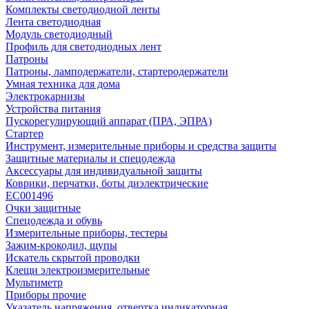
Комплекты светодиодной ленты
Лента светодиодная
Модуль светодиодный
Профиль для светодиодных лент
Патроны
Патроны, ламподержатели, стартеродержатели
Умная техника для дома
Электрокарнизы
Устройства питания
Пускорегулирующий аппарат (ПРА, ЭПРА)
Стартер
Инструмент, измерительные приборы и средства защиты
Защитные материалы и спецодежда
Аксессуары для индивидуальной защиты
Коврики, перчатки, боты диэлектрические
EC001496
Очки защитные
Спецодежда и обувь
Измерительные приборы, тестеры
Зажим-крокодил, щупы
Искатель скрытой проводки
Клещи электроизмерительные
Мультиметр
Приборы прочие
Указатель напряжения, отвертка индикаторная