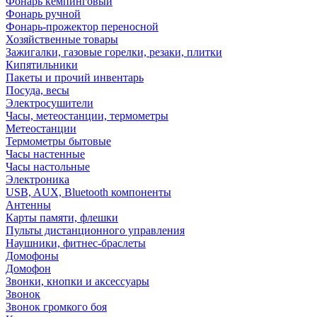
Фонарь кемпинговый
Фонарь ручной
Фонарь-прожектор переносной
Хозяйственные товары
Зажигалки, газовые горелки, резаки, плитки
Кипятильники
Пакеты и прочий инвентарь
Посуда, весы
Электросушители
Часы, метеостанции, термометры
Метеостанции
Термометры бытовые
Часы настенные
Часы настольные
Электроника
USB, AUX, Bluetooth компоненты
Антенны
Карты памяти, флешки
Пульты дистанционного управления
Наушники, фитнес-браслеты
Домофоны
Домофон
Звонки, кнопки и аксессуары
Звонок
Звонок громкого боя