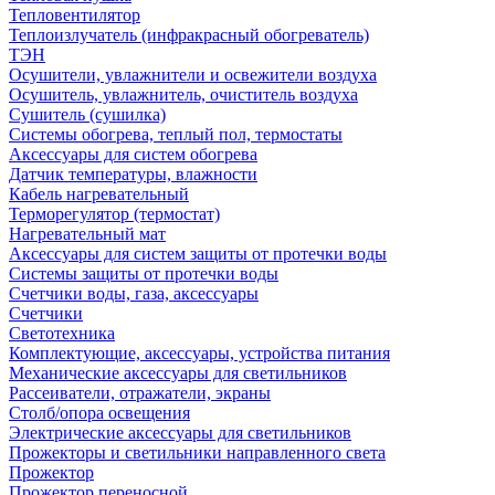
Тепловентилятор
Теплоизлучатель (инфракрасный обогреватель)
ТЭН
Осушители, увлажнители и освежители воздуха
Осушитель, увлажнитель, очиститель воздуха
Сушитель (сушилка)
Системы обогрева, теплый пол, термостаты
Аксессуары для систем обогрева
Датчик температуры, влажности
Кабель нагревательный
Терморегулятор (термостат)
Нагревательный мат
Аксессуары для систем защиты от протечки воды
Системы защиты от протечки воды
Счетчики воды, газа, аксессуары
Счетчики
Светотехника
Комплектующие, аксессуары, устройства питания
Механические аксессуары для светильников
Рассеиватели, отражатели, экраны
Столб/опора освещения
Электрические аксессуары для светильников
Прожекторы и светильники направленного света
Прожектор
Прожектор переносной