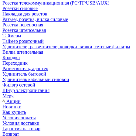
Розетка телекоммуникационная (PC/TF/USB/AUX)
Розетки силовые
Накладка для розеток
Разъем, розетка, вилка силовые
Розетка переносная
Розетка штепсельная
Таймеры
Таймер розеточный
Удлинители, разветвители, колодки, вилки, сетевые фильтры
Вилка штепсельная
Колодка
Переходник
Разветвитель, адаптер
Удлинитель бытовой
Удлинитель кабельный силовой
Фильтр сетевой
Шнур электропитания
Мерч
Акции
Новинки
Как купить
Условия оплаты
Условия доставки
Гарантия на товар
Возврат