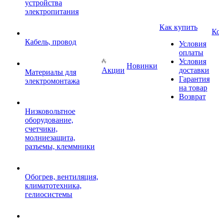
устройства
электропитания
Как купить
К
Кабель, провод
Условия
оплаты
Условия
Новинки
Акции
доставки
Материалы для
Гарантия
электромонтажа
на товар
Возврат
Низковольтное
оборудование,
счетчики,
молниезащита,
разъемы, клеммники
Обогрев, вентиляция,
климатотехника,
гелиосистемы