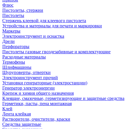
Флюс
Пистолеты, стержни
Пистолеты
Стержень клеевой для клеевого пистолета
Устройства и материалы для печати и маркировки
Маркеры
Электроинструмент и оснастка
Дрели
Перфораторы
Пистолеты газовые гвоздезабивные и комплектующие
Расходные материалы
Термофены
Шлифмашины
Шуруповерты, отвертки
Электроинструмент прочий
Установки генераторные (электростанции)
Генератор электроэнергии
Крепеж и химия общего назначения
Клеящие, смазочные, герметизирующие и защитные средства
Герметики, пасты, пена монтажная
Клей
Лента клейкая
Растворители, очистители, краски
Средства защитные