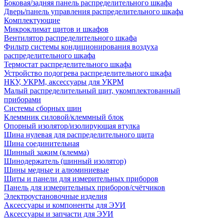
Боковая/задняя панель распределительного шкафа
Дверь/панель управления распределительного шкафа
Комплектующие
Микроклимат щитов и шкафов
Вентилятор распределительного шкафа
Фильтр системы кондиционирования воздуха
распределительного шкафа
Термостат распределительного шкафа
Устройство подогрева распределительного шкафа
НКУ, УКРМ, аксессуары для УКРМ
Малый распределительный щит, укомплектованный
приборами
Системы сборных шин
Клеммник силовой/клеммный блок
Опорный изолятор/изолирующая втулка
Шина нулевая для распределительного щита
Шина соединительная
Шинный зажим (клемма)
Шинодержатель (шинный изолятор)
Шины медные и алюминиевые
Щиты и панели для измерительных приборов
Панель для измерительных приборов/счётчиков
Электроустановочные изделия
Аксессуары и компоненты для ЭУИ
Аксессуары и запчасти для ЭУИ