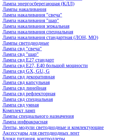
Лампа энергосберегающая (КЛЛ)
Лампы накаливания
Лампа накаливания "свеча"
Лампа накаливания "шар"
Лампа накаливания зеркальная
Лампа накаливания специальная
Лампа накаливания стандартная (ЛОН, МО)
Лампы светодиодные
Лампа свд "свеча"
Лампа свд "шар"
Лампа свд E27 стандарт
Лампа свд E27, Е40 большой мощности
Лампа свд GX, GU, G
Лампа свд декоративная
Лампа свд капсульная
Лампа свд линейная
Лампа свд рефлекторная
Лампа свд специальная
Лампа свд умная
Комплект ламп
Лампы специального назначения
Лампа инфракрасная
Ленты, модули светодиодные и комлектующие
Аксессуары для светодиодных лент
Блоки питания, контроллеры