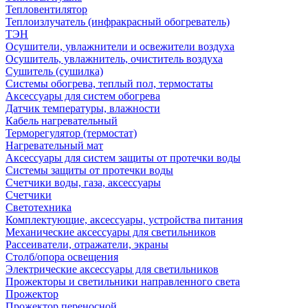
Тепловентилятор
Теплоизлучатель (инфракрасный обогреватель)
ТЭН
Осушители, увлажнители и освежители воздуха
Осушитель, увлажнитель, очиститель воздуха
Сушитель (сушилка)
Системы обогрева, теплый пол, термостаты
Аксессуары для систем обогрева
Датчик температуры, влажности
Кабель нагревательный
Терморегулятор (термостат)
Нагревательный мат
Аксессуары для систем защиты от протечки воды
Системы защиты от протечки воды
Счетчики воды, газа, аксессуары
Счетчики
Светотехника
Комплектующие, аксессуары, устройства питания
Механические аксессуары для светильников
Рассеиватели, отражатели, экраны
Столб/опора освещения
Электрические аксессуары для светильников
Прожекторы и светильники направленного света
Прожектор
Прожектор переносной