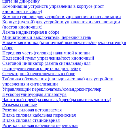
щита на дин-рейку
Комбинация устройств управления в корпусе (пост
кнопочный в сборе)
Комплектующие для устройств управления и сигнализации
Корпус (пустой) для устройств управления и сигнализации
(постов кнопочных)
Лампа индикаторная в сборе
Миниатюрный выключатель, переключатель
Нажимная кнопка (кнопочный выключатель/переключатель) в
сборе
Передняя часть (головка) нажимной кнопки
Подвесной пульт управления/пост кнопочный
Световой индикатор (лампа сигнальная) для
распределительного щита на дин-рейку
Селекторный переключатель в сборе
Табличка обозначения (шильдик-вставка) для устройств
управления и сигнализации
Управляющий переключатель/командоконтроллер
Пускорегулирующая аппаратура
Частотный преобразователь (преобразователь частоты)
Разъемы силовые
Розетка силовая встраиваемая
Вилка силовая кабельная переносная
Вилка силовая стационарная
Розетка силовая кабельная переносная