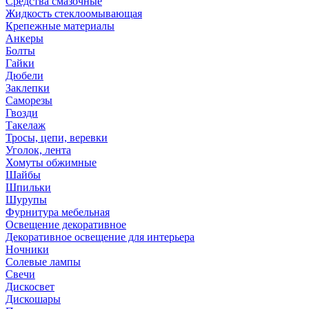
Средства смазочные
Жидкость стеклоомывающая
Крепежные материалы
Анкеры
Болты
Гайки
Дюбели
Заклепки
Саморезы
Гвозди
Такелаж
Тросы, цепи, веревки
Уголок, лента
Хомуты обжимные
Шайбы
Шпильки
Шурупы
Фурнитура мебельная
Освещение декоративное
Декоративное освещение для интерьера
Ночники
Солевые лампы
Свечи
Дискосвет
Дискошары