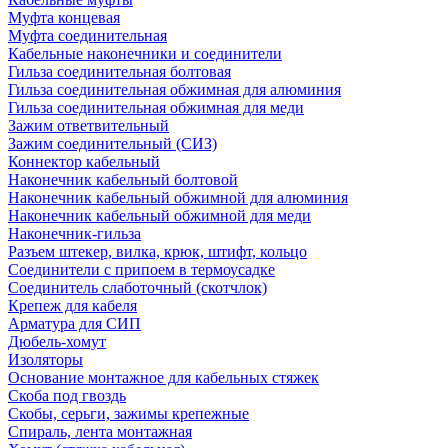
Муфта концевая
Муфта соединительная
Кабельные наконечники и соединители
Гильза соединительная болтовая
Гильза соединительная обжимная для алюминия
Гильза соединительная обжимная для меди
Зажим ответвительный
Зажим соединительный (СИЗ)
Коннектор кабельный
Наконечник кабельный болтовой
Наконечник кабельный обжимной для алюминия
Наконечник кабельный обжимной для меди
Наконечник-гильза
Разъем штекер, вилка, крюк, штифт, кольцо
Соединители с припоем в термоусадке
Соединитель слаботочный (скотчлок)
Крепеж для кабеля
Арматура для СИП
Дюбель-хомут
Изоляторы
Основание монтажное для кабельных стяжек
Скоба под гвоздь
Скобы, серьги, зажимы крепежные
Спираль, лента монтажная