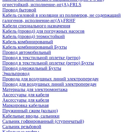
огнестойкий, исполнение–нг(А)-FRLS
Провод бытовой
Кабель силовой в изоляции из полимеров, не содержащий
галогенов, исполнение-нг(А)-FRHF
Кабели специального назначения
Кабель (провод) для погружных насосов
Кабель (провод) термостойкий
Кабель комбинированый
Кабель комбинированый Бухты
Провод автомобильный
Провод в текстильной оплетке (ретро)
Провод в текстильной оплетке (ретро) Бухты
Провод одножильный Бухты
Эмальпровод
Провода для воздушных линий электропередач
Провод для воздушных линий электропередач
Материалы для электромонтажа
Аксессуары для кабеля
Аксессуары для кабеля
Маркировка кабельная
Пружинный сжим (кольцо)
Кабельные вводы, сальники
Сальник гофрированный (ступенчатый)
Сальник резьбовой
Кабельные муфты