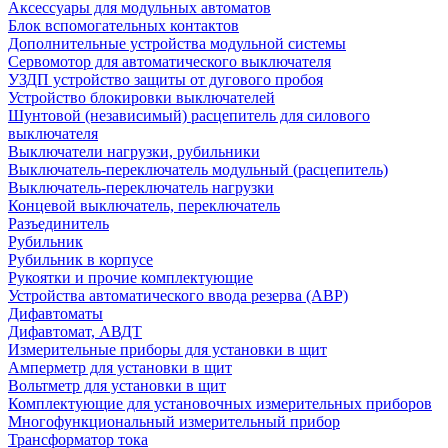
Аксессуары для модульных автоматов
Блок вспомогательных контактов
Дополнительные устройства модульной системы
Сервомотор для автоматического выключателя
УЗДП устройство защиты от дугового пробоя
Устройство блокировки выключателей
Шунтовой (независимый) расцепитель для силового
выключателя
Выключатели нагрузки, рубильники
Выключатель-переключатель модульный (расцепитель)
Выключатель-переключатель нагрузки
Концевой выключатель, переключатель
Разъединитель
Рубильник
Рубильник в корпусе
Рукоятки и прочие комплектующие
Устройства автоматического ввода резерва (АВР)
Дифавтоматы
Дифавтомат, АВДТ
Измерительные приборы для установки в щит
Амперметр для установки в щит
Вольтметр для установки в щит
Комплектующие для установочных измерительных приборов
Многофункциональный измерительный прибор
Трансформатор тока