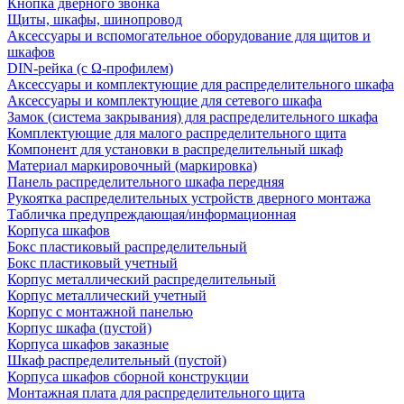
Кнопка дверного звонка
Щиты, шкафы, шинопровод
Аксессуары и вспомогательное оборудование для щитов и
шкафов
DIN-рейка (с Ω-профилем)
Аксессуары и комплектующие для распределительного шкафа
Аксессуары и комплектующие для сетевого шкафа
Замок (система закрывания) для распределительного шкафа
Комплектующие для малого распределительного щита
Компонент для установки в распределительный шкаф
Материал маркировочный (маркировка)
Панель распределительного шкафа передняя
Рукоятка распределительных устройств дверного монтажа
Табличка предупреждающая/информационная
Корпуса шкафов
Бокс пластиковый распределительный
Бокс пластиковый учетный
Корпус металлический распределительный
Корпус металлический учетный
Корпус с монтажной панелью
Корпус шкафа (пустой)
Корпуса шкафов заказные
Шкаф распределительный (пустой)
Корпуса шкафов сборной конструкции
Монтажная плата для распределительного щита