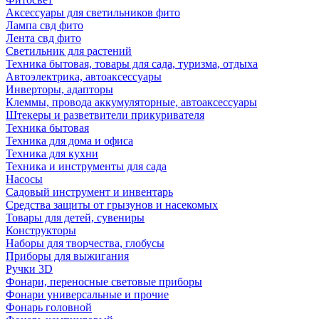
Аксессуары для светильников фито
Лампа свд фито
Лента свд фито
Светильник для растений
Техника бытовая, товары для сада, туризма, отдыха
Автоэлектрика, автоаксессуары
Инверторы, адапторы
Клеммы, провода аккумуляторные, автоаксессуары
Штекеры и разветвители прикуривателя
Техника бытовая
Техника для дома и офиса
Техника для кухни
Техника и инструменты для сада
Насосы
Садовый инструмент и инвентарь
Средства защиты от грызунов и насекомых
Товары для детей, сувениры
Конструкторы
Наборы для творчества, глобусы
Приборы для выжигания
Ручки 3D
Фонари, переносные световые приборы
Фонари универсальные и прочие
Фонарь головной