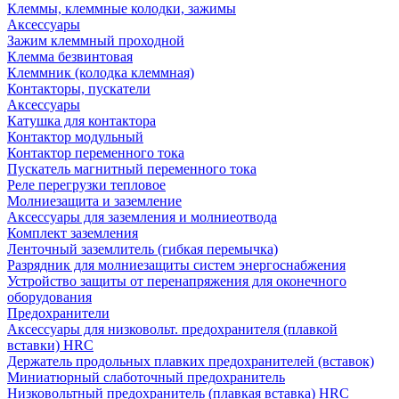
Клеммы, клеммные колодки, зажимы
Аксессуары
Зажим клеммный проходной
Клемма безвинтовая
Клеммник (колодка клеммная)
Контакторы, пускатели
Аксессуары
Катушка для контактора
Контактор модульный
Контактор переменного тока
Пускатель магнитный переменного тока
Реле перегрузки тепловое
Молниезащита и заземление
Аксессуары для заземления и молниеотвода
Комплект заземления
Ленточный заземлитель (гибкая перемычка)
Разрядник для молниезащиты систем энергоснабжения
Устройство защиты от перенапряжения для оконечного
оборудования
Предохранители
Аксессуары для низковольт. предохранителя (плавкой
вставки) HRC
Держатель продольных плавких предохранителей (вставок)
Миниатюрный слаботочный предохранитель
Низковольтный предохранитель (плавкая вставка) HRC