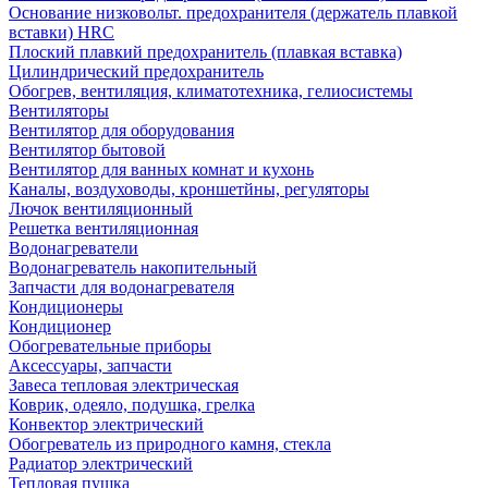
Основание низковольт. предохранителя (держатель плавкой
вставки) HRC
Плоский плавкий предохранитель (плавкая вставка)
Цилиндрический предохранитель
Обогрев, вентиляция, климатотехника, гелиосистемы
Вентиляторы
Вентилятор для оборудования
Вентилятор бытовой
Вентилятор для ванных комнат и кухонь
Каналы, воздуховоды, кроншетйны, регуляторы
Лючок вентиляционный
Решетка вентиляционная
Водонагреватели
Водонагреватель накопительный
Запчасти для водонагревателя
Кондиционеры
Кондиционер
Обогревательные приборы
Аксессуары, запчасти
Завеса тепловая электрическая
Коврик, одеяло, подушка, грелка
Конвектор электрический
Обогреватель из природного камня, стекла
Радиатор электрический
Тепловая пушка