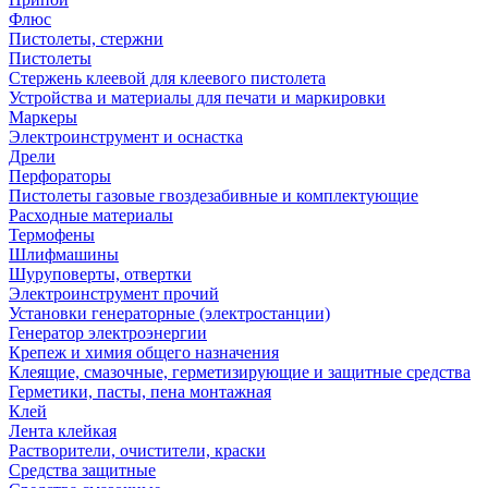
Флюс
Пистолеты, стержни
Пистолеты
Стержень клеевой для клеевого пистолета
Устройства и материалы для печати и маркировки
Маркеры
Электроинструмент и оснастка
Дрели
Перфораторы
Пистолеты газовые гвоздезабивные и комплектующие
Расходные материалы
Термофены
Шлифмашины
Шуруповерты, отвертки
Электроинструмент прочий
Установки генераторные (электростанции)
Генератор электроэнергии
Крепеж и химия общего назначения
Клеящие, смазочные, герметизирующие и защитные средства
Герметики, пасты, пена монтажная
Клей
Лента клейкая
Растворители, очистители, краски
Средства защитные