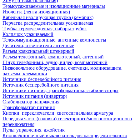
Хомут (стяжка кабельная)
Термоусаживаемые и изоляционные материалы
Изолента (лента изоляционная)
Кабельная изолирующая трубка (кембрик)
Перчатка распределительная усаживаемая
Трубка термоусадочная, наборы трубок
Колпачок усаживаемый
Телекоммуникационные, антенные компоненты
Делители, ответвители антенные
Разъем коаксиальный штекерный
Разъем телефонный, компьютерный, антенный
Шнур телефонный, аудио, видео, компьютерный
Низковольтное оборудование, счетчики, молниезащита,
разъемы, клеммники
Источники бесперебойного питания
Источник бесперебойного питания
Источники питания, трансформаторы, стабилизаторы
Источник питания (инвертор)
Стабилизатор напряжения
Трансформатор питания
Кнопки, переключатели, светосигнальная арматура
Передняя часть (головка) селекторного/многопозиционного
переключателя
Пульт управления, джойстик
Кнопка/кнопочный выключатель для распределительного