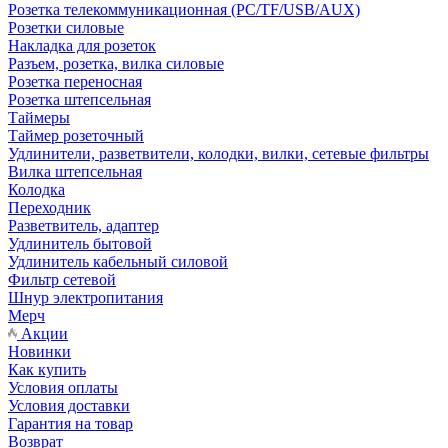
Розетка телекоммуникационная (PC/TF/USB/AUX)
Розетки силовые
Накладка для розеток
Разъем, розетка, вилка силовые
Розетка переносная
Розетка штепсельная
Таймеры
Таймер розеточный
Удлинители, разветвители, колодки, вилки, сетевые фильтры
Вилка штепсельная
Колодка
Переходник
Разветвитель, адаптер
Удлинитель бытовой
Удлинитель кабельный силовой
Фильтр сетевой
Шнур электропитания
Мерч
Акции
Новинки
Как купить
Условия оплаты
Условия доставки
Гарантия на товар
Возврат