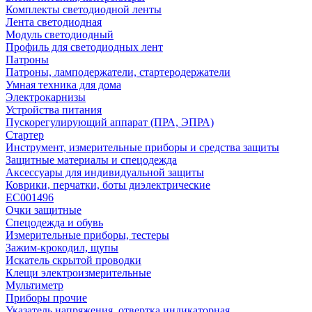
Комплекты светодиодной ленты
Лента светодиодная
Модуль светодиодный
Профиль для светодиодных лент
Патроны
Патроны, ламподержатели, стартеродержатели
Умная техника для дома
Электрокарнизы
Устройства питания
Пускорегулирующий аппарат (ПРА, ЭПРА)
Стартер
Инструмент, измерительные приборы и средства защиты
Защитные материалы и спецодежда
Аксессуары для индивидуальной защиты
Коврики, перчатки, боты диэлектрические
EC001496
Очки защитные
Спецодежда и обувь
Измерительные приборы, тестеры
Зажим-крокодил, щупы
Искатель скрытой проводки
Клещи электроизмерительные
Мультиметр
Приборы прочие
Указатель напряжения, отвертка индикаторная