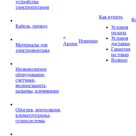
устройства
электропитания
Как купить
К
Кабель, провод
Условия
оплаты
Условия
Новинки
Акции
доставки
Материалы для
Гарантия
электромонтажа
на товар
Возврат
Низковольтное
оборудование,
счетчики,
молниезащита,
разъемы, клеммники
Обогрев, вентиляция,
климатотехника,
гелиосистемы