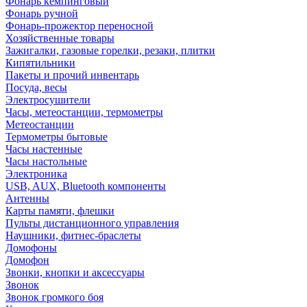
Фонарь кемпинговый
Фонарь ручной
Фонарь-прожектор переносной
Хозяйственные товары
Зажигалки, газовые горелки, резаки, плитки
Кипятильники
Пакеты и прочий инвентарь
Посуда, весы
Электросушители
Часы, метеостанции, термометры
Метеостанции
Термометры бытовые
Часы настенные
Часы настольные
Электроника
USB, AUX, Bluetooth компоненты
Антенны
Карты памяти, флешки
Пульты дистанционного управления
Наушники, фитнес-браслеты
Домофоны
Домофон
Звонки, кнопки и аксессуары
Звонок
Звонок громкого боя