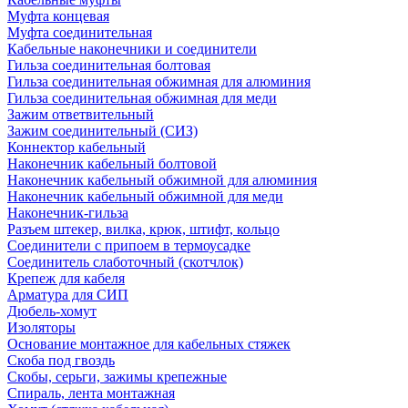
Муфта концевая
Муфта соединительная
Кабельные наконечники и соединители
Гильза соединительная болтовая
Гильза соединительная обжимная для алюминия
Гильза соединительная обжимная для меди
Зажим ответвительный
Зажим соединительный (СИЗ)
Коннектор кабельный
Наконечник кабельный болтовой
Наконечник кабельный обжимной для алюминия
Наконечник кабельный обжимной для меди
Наконечник-гильза
Разъем штекер, вилка, крюк, штифт, кольцо
Соединители с припоем в термоусадке
Соединитель слаботочный (скотчлок)
Крепеж для кабеля
Арматура для СИП
Дюбель-хомут
Изоляторы
Основание монтажное для кабельных стяжек
Скоба под гвоздь
Скобы, серьги, зажимы крепежные
Спираль, лента монтажная