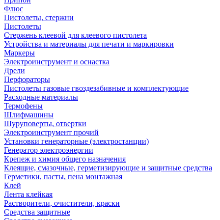
Флюс
Пистолеты, стержни
Пистолеты
Стержень клеевой для клеевого пистолета
Устройства и материалы для печати и маркировки
Маркеры
Электроинструмент и оснастка
Дрели
Перфораторы
Пистолеты газовые гвоздезабивные и комплектующие
Расходные материалы
Термофены
Шлифмашины
Шуруповерты, отвертки
Электроинструмент прочий
Установки генераторные (электростанции)
Генератор электроэнергии
Крепеж и химия общего назначения
Клеящие, смазочные, герметизирующие и защитные средства
Герметики, пасты, пена монтажная
Клей
Лента клейкая
Растворители, очистители, краски
Средства защитные