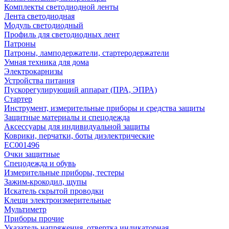
Комплекты светодиодной ленты
Лента светодиодная
Модуль светодиодный
Профиль для светодиодных лент
Патроны
Патроны, ламподержатели, стартеродержатели
Умная техника для дома
Электрокарнизы
Устройства питания
Пускорегулирующий аппарат (ПРА, ЭПРА)
Стартер
Инструмент, измерительные приборы и средства защиты
Защитные материалы и спецодежда
Аксессуары для индивидуальной защиты
Коврики, перчатки, боты диэлектрические
EC001496
Очки защитные
Спецодежда и обувь
Измерительные приборы, тестеры
Зажим-крокодил, щупы
Искатель скрытой проводки
Клещи электроизмерительные
Мультиметр
Приборы прочие
Указатель напряжения, отвертка индикаторная