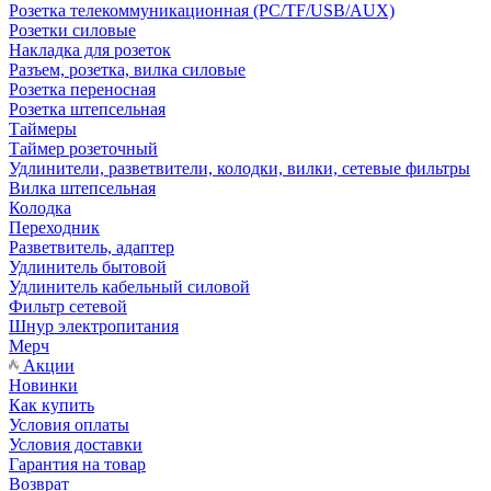
Розетка телекоммуникационная (PC/TF/USB/AUX)
Розетки силовые
Накладка для розеток
Разъем, розетка, вилка силовые
Розетка переносная
Розетка штепсельная
Таймеры
Таймер розеточный
Удлинители, разветвители, колодки, вилки, сетевые фильтры
Вилка штепсельная
Колодка
Переходник
Разветвитель, адаптер
Удлинитель бытовой
Удлинитель кабельный силовой
Фильтр сетевой
Шнур электропитания
Мерч
Акции
Новинки
Как купить
Условия оплаты
Условия доставки
Гарантия на товар
Возврат