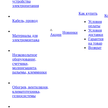
устройства
электропитания
Как купить
К
Кабель, провод
Условия
оплаты
Условия
Новинки
Акции
доставки
Материалы для
Гарантия
электромонтажа
на товар
Возврат
Низковольтное
оборудование,
счетчики,
молниезащита,
разъемы, клеммники
Обогрев, вентиляция,
климатотехника,
гелиосистемы