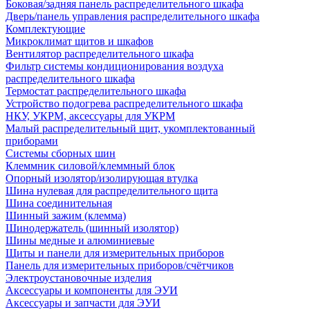
Боковая/задняя панель распределительного шкафа
Дверь/панель управления распределительного шкафа
Комплектующие
Микроклимат щитов и шкафов
Вентилятор распределительного шкафа
Фильтр системы кондиционирования воздуха
распределительного шкафа
Термостат распределительного шкафа
Устройство подогрева распределительного шкафа
НКУ, УКРМ, аксессуары для УКРМ
Малый распределительный щит, укомплектованный
приборами
Системы сборных шин
Клеммник силовой/клеммный блок
Опорный изолятор/изолирующая втулка
Шина нулевая для распределительного щита
Шина соединительная
Шинный зажим (клемма)
Шинодержатель (шинный изолятор)
Шины медные и алюминиевые
Щиты и панели для измерительных приборов
Панель для измерительных приборов/счётчиков
Электроустановочные изделия
Аксессуары и компоненты для ЭУИ
Аксессуары и запчасти для ЭУИ