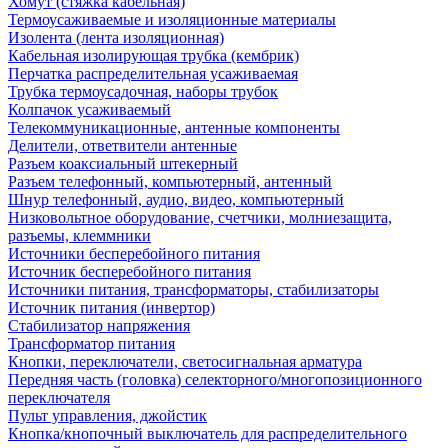
Хомут (стяжка кабельная)
Термоусаживаемые и изоляционные материалы
Изолента (лента изоляционная)
Кабельная изолирующая трубка (кембрик)
Перчатка распределительная усаживаемая
Трубка термоусадочная, наборы трубок
Колпачок усаживаемый
Телекоммуникационные, антенные компоненты
Делители, ответвители антенные
Разъем коаксиальный штекерный
Разъем телефонный, компьютерный, антенный
Шнур телефонный, аудио, видео, компьютерный
Низковольтное оборудование, счетчики, молниезащита,
разъемы, клеммники
Источники бесперебойного питания
Источник бесперебойного питания
Источники питания, трансформаторы, стабилизаторы
Источник питания (инвертор)
Стабилизатор напряжения
Трансформатор питания
Кнопки, переключатели, светосигнальная арматура
Передняя часть (головка) селекторного/многопозиционного
переключателя
Пульт управления, джойстик
Кнопка/кнопочный выключатель для распределительного