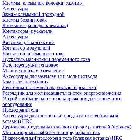
Клеммы, клеммные колодки, зажимы
Аксессуары
Зажим клеммный проходной
Клемма безвинтовая
Клеммник (колодка клеммная)
Контакторы, пускатели
Аксессуары
Катушка для контактора
Контактор модульный
Контактор переменного тока
Пускатель магнитный переменного тока
Реле перегрузки тепловое
Молниезащита и заземление
Аксессуары для заземления и молниеотвода
Комплект заземления
Ленточный заземлитель (гибкая перемычка)
Разрядник для молниезащиты систем энергоснабжения
Устройство защиты от перенапряжения для оконечного
оборудования
Предохранители
Аксессуары для низковольт. предохранителя (плавкой
вставки) HRC
Держатель продольных плавких предохранителей (вставок)
Миниатюрный слаботочный предохранитель
Низковольтный предохранитель (плавкая вставка) HRC