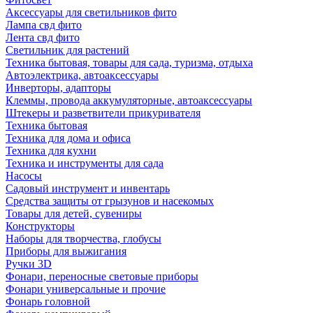
Аксессуары для светильников фито
Лампа свд фито
Лента свд фито
Светильник для растений
Техника бытовая, товары для сада, туризма, отдыха
Автоэлектрика, автоаксессуары
Инверторы, адапторы
Клеммы, провода аккумуляторные, автоаксессуары
Штекеры и разветвители прикуривателя
Техника бытовая
Техника для дома и офиса
Техника для кухни
Техника и инструменты для сада
Насосы
Садовый инструмент и инвентарь
Средства защиты от грызунов и насекомых
Товары для детей, сувениры
Конструкторы
Наборы для творчества, глобусы
Приборы для выжигания
Ручки 3D
Фонари, переносные световые приборы
Фонари универсальные и прочие
Фонарь головной