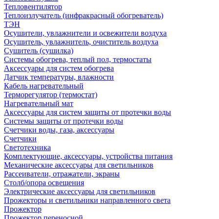
Тепловентилятор
Теплоизлучатель (инфракрасный обогреватель)
ТЭН
Осушители, увлажнители и освежители воздуха
Осушитель, увлажнитель, очиститель воздуха
Сушитель (сушилка)
Системы обогрева, теплый пол, термостаты
Аксессуары для систем обогрева
Датчик температуры, влажности
Кабель нагревательный
Терморегулятор (термостат)
Нагревательный мат
Аксессуары для систем защиты от протечки воды
Системы защиты от протечки воды
Счетчики воды, газа, аксессуары
Счетчики
Светотехника
Комплектующие, аксессуары, устройства питания
Механические аксессуары для светильников
Рассеиватели, отражатели, экраны
Столб/опора освещения
Электрические аксессуары для светильников
Прожекторы и светильники направленного света
Прожектор
Прожектор переносной