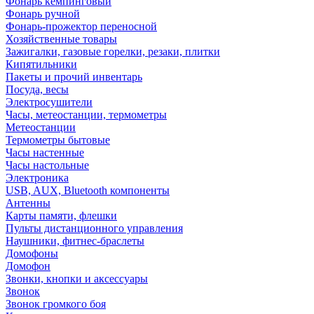
Фонарь кемпинговый
Фонарь ручной
Фонарь-прожектор переносной
Хозяйственные товары
Зажигалки, газовые горелки, резаки, плитки
Кипятильники
Пакеты и прочий инвентарь
Посуда, весы
Электросушители
Часы, метеостанции, термометры
Метеостанции
Термометры бытовые
Часы настенные
Часы настольные
Электроника
USB, AUX, Bluetooth компоненты
Антенны
Карты памяти, флешки
Пульты дистанционного управления
Наушники, фитнес-браслеты
Домофоны
Домофон
Звонки, кнопки и аксессуары
Звонок
Звонок громкого боя