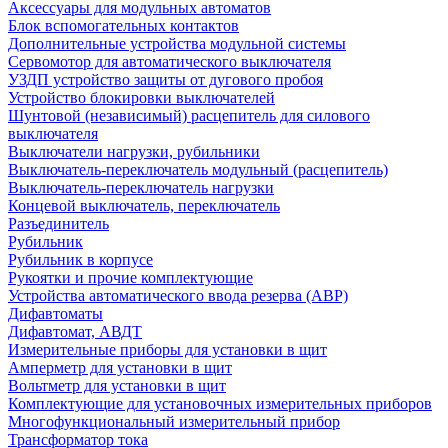
Аксессуары для модульных автоматов
Блок вспомогательных контактов
Дополнительные устройства модульной системы
Сервомотор для автоматического выключателя
УЗДП устройство защиты от дугового пробоя
Устройство блокировки выключателей
Шунтовой (независимый) расцепитель для силового
выключателя
Выключатели нагрузки, рубильники
Выключатель-переключатель модульный (расцепитель)
Выключатель-переключатель нагрузки
Концевой выключатель, переключатель
Разъединитель
Рубильник
Рубильник в корпусе
Рукоятки и прочие комплектующие
Устройства автоматического ввода резерва (АВР)
Дифавтоматы
Дифавтомат, АВДТ
Измерительные приборы для установки в щит
Амперметр для установки в щит
Вольтметр для установки в щит
Комплектующие для установочных измерительных приборов
Многофункциональный измерительный прибор
Трансформатор тока