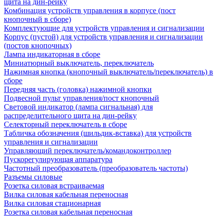
щита на дин-рейку
Комбинация устройств управления в корпусе (пост
кнопочный в сборе)
Комплектующие для устройств управления и сигнализации
Корпус (пустой) для устройств управления и сигнализации
(постов кнопочных)
Лампа индикаторная в сборе
Миниатюрный выключатель, переключатель
Нажимная кнопка (кнопочный выключатель/переключатель) в
сборе
Передняя часть (головка) нажимной кнопки
Подвесной пульт управления/пост кнопочный
Световой индикатор (лампа сигнальная) для
распределительного щита на дин-рейку
Селекторный переключатель в сборе
Табличка обозначения (шильдик-вставка) для устройств
управления и сигнализации
Управляющий переключатель/командоконтроллер
Пускорегулирующая аппаратура
Частотный преобразователь (преобразователь частоты)
Разъемы силовые
Розетка силовая встраиваемая
Вилка силовая кабельная переносная
Вилка силовая стационарная
Розетка силовая кабельная переносная