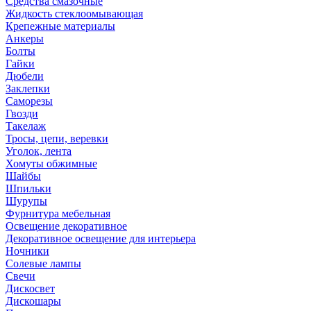
Средства смазочные
Жидкость стеклоомывающая
Крепежные материалы
Анкеры
Болты
Гайки
Дюбели
Заклепки
Саморезы
Гвозди
Такелаж
Тросы, цепи, веревки
Уголок, лента
Хомуты обжимные
Шайбы
Шпильки
Шурупы
Фурнитура мебельная
Освещение декоративное
Декоративное освещение для интерьера
Ночники
Солевые лампы
Свечи
Дискосвет
Дискошары