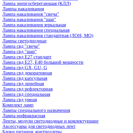
Лампа энергосберегающая (КЛЛ)
Лампы накаливания
Лампа накаливания "свеча"
Лампа накаливания "шар"
Лампа накаливания зеркальная
Лампа накаливания специальная
Лампа накаливания стандартная (ЛОН, МО)
Лампы светодиодные
Лампа свд "свеча"
Лампа свд "шар"
Лампа свд E27 стандарт
Лампа свд E27, Е40 большой мощности
Лампа свд GX, GU, G
Лампа свд декоративная
Лампа свд капсульная
Лампа свд линейная
Лампа свд рефлекторная
Лампа свд специальная
Лампа свд умная
Комплект ламп
Лампы специального назначения
Лампа инфракрасная
Ленты, модули светодиодные и комлектующие
Аксессуары для светодиодных лент
Блоки питания, контроллеры