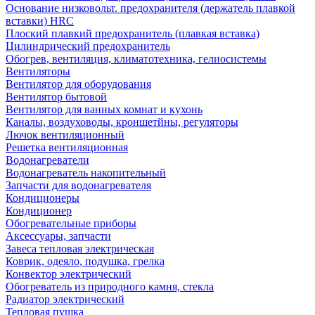
Основание низковольт. предохранителя (держатель плавкой
вставки) HRC
Плоский плавкий предохранитель (плавкая вставка)
Цилиндрический предохранитель
Обогрев, вентиляция, климатотехника, гелиосистемы
Вентиляторы
Вентилятор для оборудования
Вентилятор бытовой
Вентилятор для ванных комнат и кухонь
Каналы, воздуховоды, кроншетйны, регуляторы
Лючок вентиляционный
Решетка вентиляционная
Водонагреватели
Водонагреватель накопительный
Запчасти для водонагревателя
Кондиционеры
Кондиционер
Обогревательные приборы
Аксессуары, запчасти
Завеса тепловая электрическая
Коврик, одеяло, подушка, грелка
Конвектор электрический
Обогреватель из природного камня, стекла
Радиатор электрический
Тепловая пушка