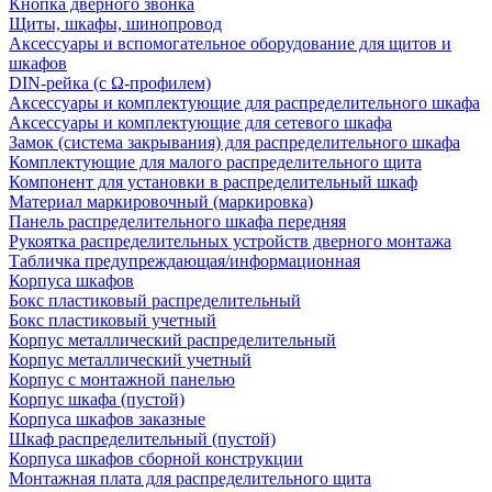
Кнопка дверного звонка
Щиты, шкафы, шинопровод
Аксессуары и вспомогательное оборудование для щитов и
шкафов
DIN-рейка (с Ω-профилем)
Аксессуары и комплектующие для распределительного шкафа
Аксессуары и комплектующие для сетевого шкафа
Замок (система закрывания) для распределительного шкафа
Комплектующие для малого распределительного щита
Компонент для установки в распределительный шкаф
Материал маркировочный (маркировка)
Панель распределительного шкафа передняя
Рукоятка распределительных устройств дверного монтажа
Табличка предупреждающая/информационная
Корпуса шкафов
Бокс пластиковый распределительный
Бокс пластиковый учетный
Корпус металлический распределительный
Корпус металлический учетный
Корпус с монтажной панелью
Корпус шкафа (пустой)
Корпуса шкафов заказные
Шкаф распределительный (пустой)
Корпуса шкафов сборной конструкции
Монтажная плата для распределительного щита