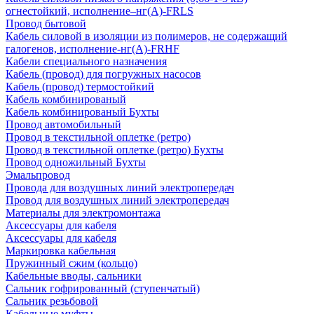
огнестойкий, исполнение–нг(А)-FRLS
Провод бытовой
Кабель силовой в изоляции из полимеров, не содержащий
галогенов, исполнение-нг(А)-FRHF
Кабели специального назначения
Кабель (провод) для погружных насосов
Кабель (провод) термостойкий
Кабель комбинированый
Кабель комбинированый Бухты
Провод автомобильный
Провод в текстильной оплетке (ретро)
Провод в текстильной оплетке (ретро) Бухты
Провод одножильный Бухты
Эмальпровод
Провода для воздушных линий электропередач
Провод для воздушных линий электропередач
Материалы для электромонтажа
Аксессуары для кабеля
Аксессуары для кабеля
Маркировка кабельная
Пружинный сжим (кольцо)
Кабельные вводы, сальники
Сальник гофрированный (ступенчатый)
Сальник резьбовой
Кабельные муфты