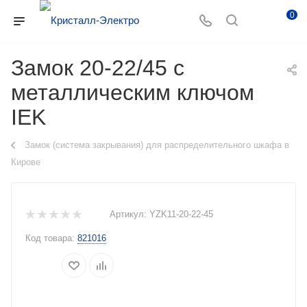
0
Замок 20-22/45 с
металлическим ключом
IEK
Замок (система закрывания) для распределительного шкафа в
Кирове
Артикул:
YZK11-20-22-45
Код товара:
821016