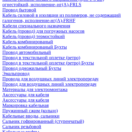
огнестойкий, исполнение–нг(А)-FRLS
Провод бытовой
Кабель силовой в изоляции из полимеров, не содержащий
галогенов, исполнение-нг(А)-FRHF
Кабели специального назначения
Кабель (провод) для погружных насосов
Кабель (провод) термостойкий
Кабель комбинированый
Кабель комбинированый Бухты
Провод автомобильный
Провод в текстильной оплетке (ретро)
Провод в текстильной оплетке (ретро) Бухты
Провод одножильный Бухты
Эмальпровод
Провода для воздушных линий электропередач
Провод для воздушных линий электропередач
Материалы для электромонтажа
Аксессуары для кабеля
Аксессуары для кабеля
Маркировка кабельная
Пружинный сжим (кольцо)
Кабельные вводы, сальники
Сальник гофрированный (ступенчатый)
Сальник резьбовой
Кабельные муфты