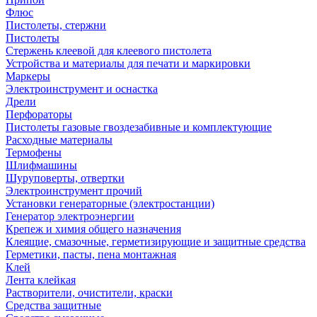
Флюс
Пистолеты, стержни
Пистолеты
Стержень клеевой для клеевого пистолета
Устройства и материалы для печати и маркировки
Маркеры
Электроинструмент и оснастка
Дрели
Перфораторы
Пистолеты газовые гвоздезабивные и комплектующие
Расходные материалы
Термофены
Шлифмашины
Шуруповерты, отвертки
Электроинструмент прочий
Установки генераторные (электростанции)
Генератор электроэнергии
Крепеж и химия общего назначения
Клеящие, смазочные, герметизирующие и защитные средства
Герметики, пасты, пена монтажная
Клей
Лента клейкая
Растворители, очистители, краски
Средства защитные