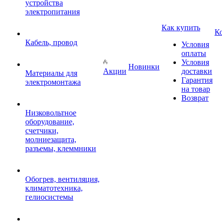
устройства
электропитания
Как купить
К
Кабель, провод
Условия
оплаты
Условия
Новинки
Акции
доставки
Материалы для
Гарантия
электромонтажа
на товар
Возврат
Низковольтное
оборудование,
счетчики,
молниезащита,
разъемы, клеммники
Обогрев, вентиляция,
климатотехника,
гелиосистемы