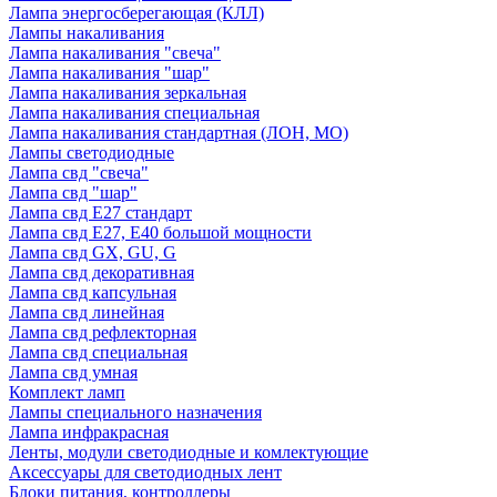
Лампа энергосберегающая (КЛЛ)
Лампы накаливания
Лампа накаливания "свеча"
Лампа накаливания "шар"
Лампа накаливания зеркальная
Лампа накаливания специальная
Лампа накаливания стандартная (ЛОН, МО)
Лампы светодиодные
Лампа свд "свеча"
Лампа свд "шар"
Лампа свд E27 стандарт
Лампа свд E27, Е40 большой мощности
Лампа свд GX, GU, G
Лампа свд декоративная
Лампа свд капсульная
Лампа свд линейная
Лампа свд рефлекторная
Лампа свд специальная
Лампа свд умная
Комплект ламп
Лампы специального назначения
Лампа инфракрасная
Ленты, модули светодиодные и комлектующие
Аксессуары для светодиодных лент
Блоки питания, контроллеры