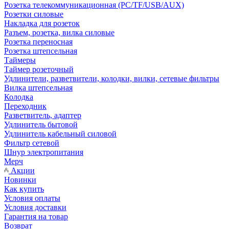
Розетка телекоммуникационная (PC/TF/USB/AUX)
Розетки силовые
Накладка для розеток
Разъем, розетка, вилка силовые
Розетка переносная
Розетка штепсельная
Таймеры
Таймер розеточный
Удлинители, разветвители, колодки, вилки, сетевые фильтры
Вилка штепсельная
Колодка
Переходник
Разветвитель, адаптер
Удлинитель бытовой
Удлинитель кабельный силовой
Фильтр сетевой
Шнур электропитания
Мерч
Акции
Новинки
Как купить
Условия оплаты
Условия доставки
Гарантия на товар
Возврат