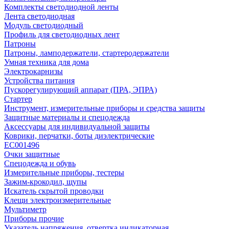
Комплекты светодиодной ленты
Лента светодиодная
Модуль светодиодный
Профиль для светодиодных лент
Патроны
Патроны, ламподержатели, стартеродержатели
Умная техника для дома
Электрокарнизы
Устройства питания
Пускорегулирующий аппарат (ПРА, ЭПРА)
Стартер
Инструмент, измерительные приборы и средства защиты
Защитные материалы и спецодежда
Аксессуары для индивидуальной защиты
Коврики, перчатки, боты диэлектрические
EC001496
Очки защитные
Спецодежда и обувь
Измерительные приборы, тестеры
Зажим-крокодил, щупы
Искатель скрытой проводки
Клещи электроизмерительные
Мультиметр
Приборы прочие
Указатель напряжения, отвертка индикаторная