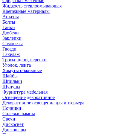
Средства смазочные
Жидкость стеклоомывающая
Крепежные материалы
Анкеры
Болты
Гайки
Дюбели
Заклепки
Саморезы
Гвозди
Такелаж
Тросы, цепи, веревки
Уголок, лента
Хомуты обжимные
Шайбы
Шпильки
Шурупы
Фурнитура мебельная
Освещение декоративное
Декоративное освещение для интерьера
Ночники
Солевые лампы
Свечи
Дискосвет
Дискошары