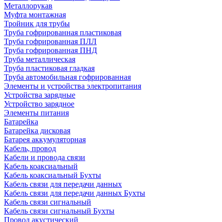
Металлорукав
Муфта монтажная
Тройник для трубы
Труба гофрированная пластиковая
Труба гофрированная ПЛЛ
Труба гофрированная ПНД
Труба металлическая
Труба пластиковая гладкая
Труба автомобильная гофрированная
Элементы и устройства электропитания
Устройства зарядные
Устройство зарядное
Элементы питания
Батарейка
Батарейка дисковая
Батарея аккумуляторная
Кабель, провод
Кабели и провода связи
Кабель коаксиальный
Кабель коаксиальный Бухты
Кабель связи для передачи данных
Кабель связи для передачи данных Бухты
Кабель связи сигнальный
Кабель связи сигнальный Бухты
Провод акустический