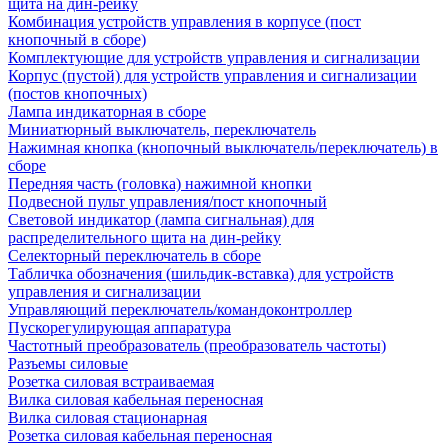
щита на дин-рейку
Комбинация устройств управления в корпусе (пост
кнопочный в сборе)
Комплектующие для устройств управления и сигнализации
Корпус (пустой) для устройств управления и сигнализации
(постов кнопочных)
Лампа индикаторная в сборе
Миниатюрный выключатель, переключатель
Нажимная кнопка (кнопочный выключатель/переключатель) в
сборе
Передняя часть (головка) нажимной кнопки
Подвесной пульт управления/пост кнопочный
Световой индикатор (лампа сигнальная) для
распределительного щита на дин-рейку
Селекторный переключатель в сборе
Табличка обозначения (шильдик-вставка) для устройств
управления и сигнализации
Управляющий переключатель/командоконтроллер
Пускорегулирующая аппаратура
Частотный преобразователь (преобразователь частоты)
Разъемы силовые
Розетка силовая встраиваемая
Вилка силовая кабельная переносная
Вилка силовая стационарная
Розетка силовая кабельная переносная