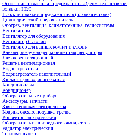
Основание низковольт. предохранителя (держатель плавкой
вставки) HRC
Плоский плавкий предохранитель (плавкая вставка)
Цилиндрический предохранитель
Обогрев, вентиляция, климатотехника, гелиосистемы
Вентиляторы
Вентилятор для оборудования
Вентилятор бытовой
Вентилятор для ванных комнат и кухонь
Каналы, воздуховоды, кроншетйны, регуляторы
Лючок вентиляционный
Решетка вентиляционная
Водонагреватели
Водонагреватель накопительный
Запчасти для водонагревателя
Кондиционеры
Кондиционер
Обогревательные приборы
Аксессуары, запчасти
Завеса тепловая электрическая
Коврик, одеяло, подушка, грелка
Конвектор электрический
Обогреватель из природного камня, стекла
Радиатор электрический
Тепловая пушка