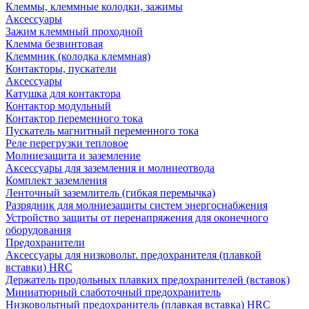
Клеммы, клеммные колодки, зажимы
Аксессуары
Зажим клеммный проходной
Клемма безвинтовая
Клеммник (колодка клеммная)
Контакторы, пускатели
Аксессуары
Катушка для контактора
Контактор модульный
Контактор переменного тока
Пускатель магнитный переменного тока
Реле перегрузки тепловое
Молниезащита и заземление
Аксессуары для заземления и молниеотвода
Комплект заземления
Ленточный заземлитель (гибкая перемычка)
Разрядник для молниезащиты систем энергоснабжения
Устройство защиты от перенапряжения для оконечного
оборудования
Предохранители
Аксессуары для низковольт. предохранителя (плавкой
вставки) HRC
Держатель продольных плавких предохранителей (вставок)
Миниатюрный слаботочный предохранитель
Низковольтный предохранитель (плавкая вставка) HRC