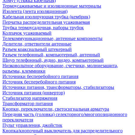
Хомут (стяжка кабельная)
Термоусаживаемые и изоляционные материалы
Изолента (лента изоляционная)
Кабельная изолирующая трубка (кембрик)
Перчатка распределительная усаживаемая
Трубка термоусадочная, наборы трубок
Колпачок усаживаемый
Телекоммуникационные, антенные компоненты
Делители, ответвители антенные
Разъем коаксиальный штекерный
Разъем телефонный, компьютерный, антенный
Шнур телефонный, аудио, видео, компьютерный
Низковольтное оборудование, счетчики, молниезащита,
разъемы, клеммники
Источники бесперебойного питания
Источник бесперебойного питания
Источники питания, трансформаторы, стабилизаторы
Источник питания (инвертор)
Стабилизатор напряжения
Трансформатор питания
Кнопки, переключатели, светосигнальная арматура
Передняя часть (головка) селекторного/многопозиционного
переключателя
Пульт управления, джойстик
Кнопка/кнопочный выключатель для распределительного