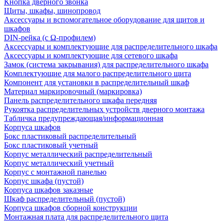
Кнопка дверного звонка
Щиты, шкафы, шинопровод
Аксессуары и вспомогательное оборудование для щитов и
шкафов
DIN-рейка (с Ω-профилем)
Аксессуары и комплектующие для распределительного шкафа
Аксессуары и комплектующие для сетевого шкафа
Замок (система закрывания) для распределительного шкафа
Комплектующие для малого распределительного щита
Компонент для установки в распределительный шкаф
Материал маркировочный (маркировка)
Панель распределительного шкафа передняя
Рукоятка распределительных устройств дверного монтажа
Табличка предупреждающая/информационная
Корпуса шкафов
Бокс пластиковый распределительный
Бокс пластиковый учетный
Корпус металлический распределительный
Корпус металлический учетный
Корпус с монтажной панелью
Корпус шкафа (пустой)
Корпуса шкафов заказные
Шкаф распределительный (пустой)
Корпуса шкафов сборной конструкции
Монтажная плата для распределительного щита