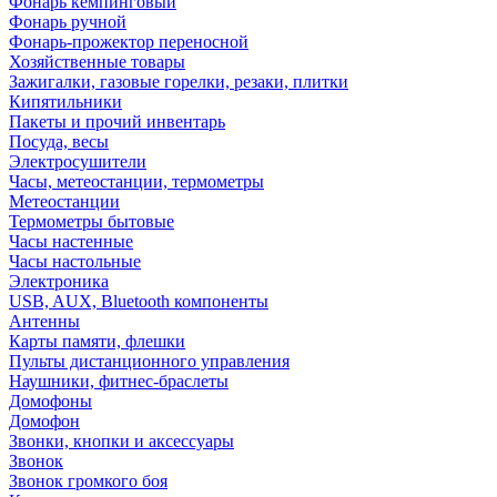
Фонарь кемпинговый
Фонарь ручной
Фонарь-прожектор переносной
Хозяйственные товары
Зажигалки, газовые горелки, резаки, плитки
Кипятильники
Пакеты и прочий инвентарь
Посуда, весы
Электросушители
Часы, метеостанции, термометры
Метеостанции
Термометры бытовые
Часы настенные
Часы настольные
Электроника
USB, AUX, Bluetooth компоненты
Антенны
Карты памяти, флешки
Пульты дистанционного управления
Наушники, фитнес-браслеты
Домофоны
Домофон
Звонки, кнопки и аксессуары
Звонок
Звонок громкого боя