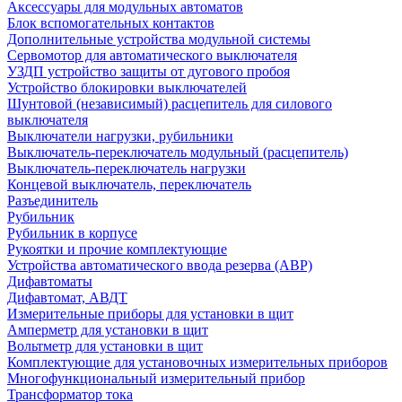
Аксессуары для модульных автоматов
Блок вспомогательных контактов
Дополнительные устройства модульной системы
Сервомотор для автоматического выключателя
УЗДП устройство защиты от дугового пробоя
Устройство блокировки выключателей
Шунтовой (независимый) расцепитель для силового
выключателя
Выключатели нагрузки, рубильники
Выключатель-переключатель модульный (расцепитель)
Выключатель-переключатель нагрузки
Концевой выключатель, переключатель
Разъединитель
Рубильник
Рубильник в корпусе
Рукоятки и прочие комплектующие
Устройства автоматического ввода резерва (АВР)
Дифавтоматы
Дифавтомат, АВДТ
Измерительные приборы для установки в щит
Амперметр для установки в щит
Вольтметр для установки в щит
Комплектующие для установочных измерительных приборов
Многофункциональный измерительный прибор
Трансформатор тока