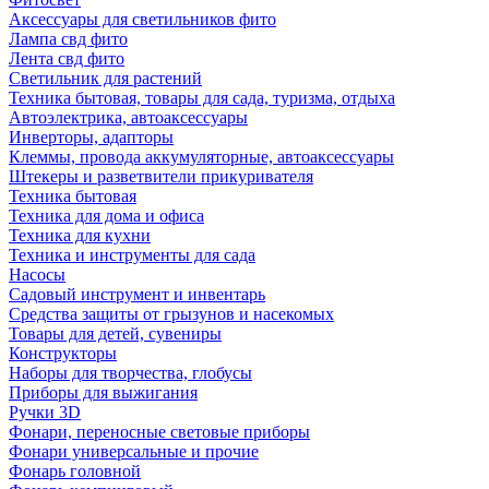
Аксессуары для светильников фито
Лампа свд фито
Лента свд фито
Светильник для растений
Техника бытовая, товары для сада, туризма, отдыха
Автоэлектрика, автоаксессуары
Инверторы, адапторы
Клеммы, провода аккумуляторные, автоаксессуары
Штекеры и разветвители прикуривателя
Техника бытовая
Техника для дома и офиса
Техника для кухни
Техника и инструменты для сада
Насосы
Садовый инструмент и инвентарь
Средства защиты от грызунов и насекомых
Товары для детей, сувениры
Конструкторы
Наборы для творчества, глобусы
Приборы для выжигания
Ручки 3D
Фонари, переносные световые приборы
Фонари универсальные и прочие
Фонарь головной