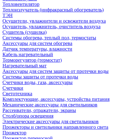
Тепловентилятор
Теплоизлучатель (инфракрасный обогреватель)
ТЭН
Осушители, увлажнители и освежители воздуха
Осушитель, увлажнитель, очиститель воздуха
Сушитель (сушилка)
Системы обогрева, теплый пол, термостаты
Аксессуары для систем обогрева
Датчик температуры, влажности
Кабель нагревательный
Терморегулятор (термостат)
Нагревательный мат
Аксессуары для систем защиты от протечки воды
Системы защиты от протечки воды
Счетчики воды, газа, аксессуары
Счетчики
Светотехника
Комплектующие, аксессуары, устройства питания
Механические аксессуары для светильников
Рассеиватели, отражатели, экраны
Столб/опора освещения
Электрические аксессуары для светильников
Прожекторы и светильники направленного света
Прожектор
Прожектор переносной