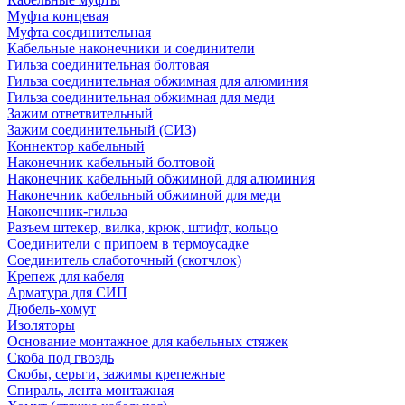
Муфта концевая
Муфта соединительная
Кабельные наконечники и соединители
Гильза соединительная болтовая
Гильза соединительная обжимная для алюминия
Гильза соединительная обжимная для меди
Зажим ответвительный
Зажим соединительный (СИЗ)
Коннектор кабельный
Наконечник кабельный болтовой
Наконечник кабельный обжимной для алюминия
Наконечник кабельный обжимной для меди
Наконечник-гильза
Разъем штекер, вилка, крюк, штифт, кольцо
Соединители с припоем в термоусадке
Соединитель слаботочный (скотчлок)
Крепеж для кабеля
Арматура для СИП
Дюбель-хомут
Изоляторы
Основание монтажное для кабельных стяжек
Скоба под гвоздь
Скобы, серьги, зажимы крепежные
Спираль, лента монтажная