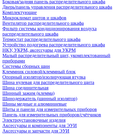
Боковая/задняя панель распределительного шкафа
Дверь/панель управления распределительного шкафа
Комплектующие
Микроклимат щитов и шкафов
Вентилятор распределительного шкафа
Фильтр системы кондиционирования воздуха
распределительного шкафа
Термостат распределительного шкафа
Устройство подогрева распределительного шкафа
НКУ, УКРМ, аксессуары для УКРМ
Малый распределительный щит, укомплектованный
приборами
Системы сборных шин
Клеммник силовой/клеммный блок
Опорный изолятор/изолирующая втулка
Шина нулевая для распределительного щита
Шина соединительная
Шинный зажим (клемма)
Шинодержатель (шинный изолятор)
Шины медные и алюминиевые
Щиты и панели для измерительных приборов
Панель для измерительных приборов/счётчиков
Электроустановочные изделия
Аксессуары и компоненты для ЭУИ
Аксессуары и запчасти для ЭУИ