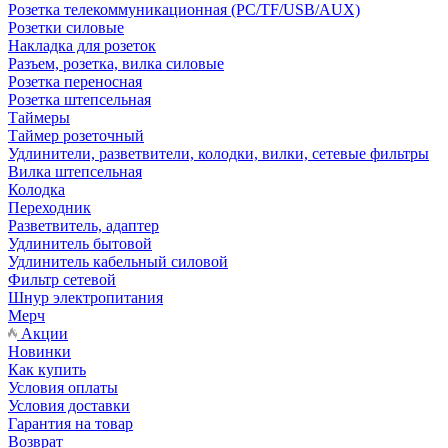
Розетка телекоммуникационная (PC/TF/USB/AUX)
Розетки силовые
Накладка для розеток
Разъем, розетка, вилка силовые
Розетка переносная
Розетка штепсельная
Таймеры
Таймер розеточный
Удлинители, разветвители, колодки, вилки, сетевые фильтры
Вилка штепсельная
Колодка
Переходник
Разветвитель, адаптер
Удлинитель бытовой
Удлинитель кабельный силовой
Фильтр сетевой
Шнур электропитания
Мерч
Акции
Новинки
Как купить
Условия оплаты
Условия доставки
Гарантия на товар
Возврат