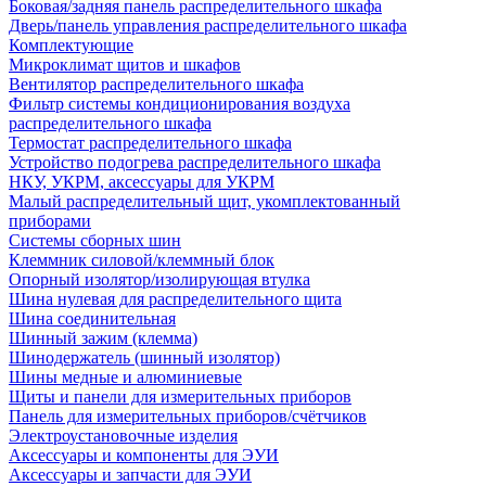
Боковая/задняя панель распределительного шкафа
Дверь/панель управления распределительного шкафа
Комплектующие
Микроклимат щитов и шкафов
Вентилятор распределительного шкафа
Фильтр системы кондиционирования воздуха
распределительного шкафа
Термостат распределительного шкафа
Устройство подогрева распределительного шкафа
НКУ, УКРМ, аксессуары для УКРМ
Малый распределительный щит, укомплектованный
приборами
Системы сборных шин
Клеммник силовой/клеммный блок
Опорный изолятор/изолирующая втулка
Шина нулевая для распределительного щита
Шина соединительная
Шинный зажим (клемма)
Шинодержатель (шинный изолятор)
Шины медные и алюминиевые
Щиты и панели для измерительных приборов
Панель для измерительных приборов/счётчиков
Электроустановочные изделия
Аксессуары и компоненты для ЭУИ
Аксессуары и запчасти для ЭУИ