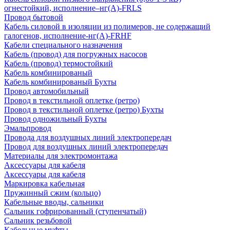
огнестойкий, исполнение–нг(А)-FRLS
Провод бытовой
Кабель силовой в изоляции из полимеров, не содержащий
галогенов, исполнение-нг(А)-FRHF
Кабели специального назначения
Кабель (провод) для погружных насосов
Кабель (провод) термостойкий
Кабель комбинированый
Кабель комбинированый Бухты
Провод автомобильный
Провод в текстильной оплетке (ретро)
Провод в текстильной оплетке (ретро) Бухты
Провод одножильный Бухты
Эмальпровод
Провода для воздушных линий электропередач
Провод для воздушных линий электропередач
Материалы для электромонтажа
Аксессуары для кабеля
Аксессуары для кабеля
Маркировка кабельная
Пружинный сжим (кольцо)
Кабельные вводы, сальники
Сальник гофрированный (ступенчатый)
Сальник резьбовой
Кабельные муфты