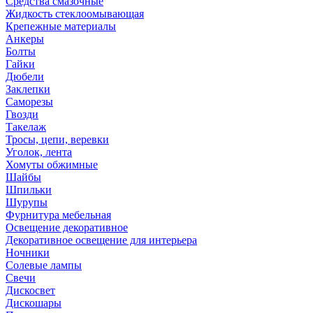
Средства смазочные
Жидкость стеклоомывающая
Крепежные материалы
Анкеры
Болты
Гайки
Дюбели
Заклепки
Саморезы
Гвозди
Такелаж
Тросы, цепи, веревки
Уголок, лента
Хомуты обжимные
Шайбы
Шпильки
Шурупы
Фурнитура мебельная
Освещение декоративное
Декоративное освещение для интерьера
Ночники
Солевые лампы
Свечи
Дискосвет
Дискошары