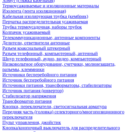
Хомут (стяжка кабельная)
Термоусаживаемые и изоляционные материалы
Изолента (лента изоляционная)
Кабельная изолирующая трубка (кембрик)
Перчатка распределительная усаживаемая
Трубка термоусадочная, наборы трубок
Колпачок усаживаемый
Телекоммуникационные, антенные компоненты
Делители, ответвители антенные
Разъем коаксиальный штекерный
Разъем телефонный, компьютерный, антенный
Шнур телефонный, аудио, видео, компьютерный
Низковольтное оборудование, счетчики, молниезащита,
разъемы, клеммники
Источники бесперебойного питания
Источник бесперебойного питания
Источники питания, трансформаторы, стабилизаторы
Источник питания (инвертор)
Стабилизатор напряжения
Трансформатор питания
Кнопки, переключатели, светосигнальная арматура
Передняя часть (головка) селекторного/многопозиционного
переключателя
Пульт управления, джойстик
Кнопка/кнопочный выключатель для распределительного