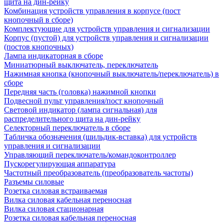
щита на дин-рейку
Комбинация устройств управления в корпусе (пост
кнопочный в сборе)
Комплектующие для устройств управления и сигнализации
Корпус (пустой) для устройств управления и сигнализации
(постов кнопочных)
Лампа индикаторная в сборе
Миниатюрный выключатель, переключатель
Нажимная кнопка (кнопочный выключатель/переключатель) в
сборе
Передняя часть (головка) нажимной кнопки
Подвесной пульт управления/пост кнопочный
Световой индикатор (лампа сигнальная) для
распределительного щита на дин-рейку
Селекторный переключатель в сборе
Табличка обозначения (шильдик-вставка) для устройств
управления и сигнализации
Управляющий переключатель/командоконтроллер
Пускорегулирующая аппаратура
Частотный преобразователь (преобразователь частоты)
Разъемы силовые
Розетка силовая встраиваемая
Вилка силовая кабельная переносная
Вилка силовая стационарная
Розетка силовая кабельная переносная