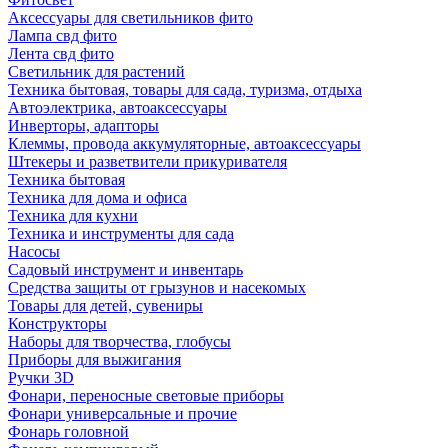
Аксессуары для светильников фито
Лампа свд фито
Лента свд фито
Светильник для растений
Техника бытовая, товары для сада, туризма, отдыха
Автоэлектрика, автоаксессуары
Инверторы, адапторы
Клеммы, провода аккумуляторные, автоаксессуары
Штекеры и разветвители прикуривателя
Техника бытовая
Техника для дома и офиса
Техника для кухни
Техника и инструменты для сада
Насосы
Садовый инструмент и инвентарь
Средства защиты от грызунов и насекомых
Товары для детей, сувениры
Конструкторы
Наборы для творчества, глобусы
Приборы для выжигания
Ручки 3D
Фонари, переносные световые приборы
Фонари универсальные и прочие
Фонарь головной