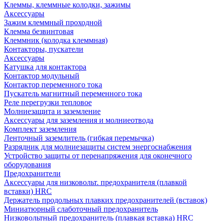
Клеммы, клеммные колодки, зажимы
Аксессуары
Зажим клеммный проходной
Клемма безвинтовая
Клеммник (колодка клеммная)
Контакторы, пускатели
Аксессуары
Катушка для контактора
Контактор модульный
Контактор переменного тока
Пускатель магнитный переменного тока
Реле перегрузки тепловое
Молниезащита и заземление
Аксессуары для заземления и молниеотвода
Комплект заземления
Ленточный заземлитель (гибкая перемычка)
Разрядник для молниезащиты систем энергоснабжения
Устройство защиты от перенапряжения для оконечного
оборудования
Предохранители
Аксессуары для низковольт. предохранителя (плавкой
вставки) HRC
Держатель продольных плавких предохранителей (вставок)
Миниатюрный слаботочный предохранитель
Низковольтный предохранитель (плавкая вставка) HRC