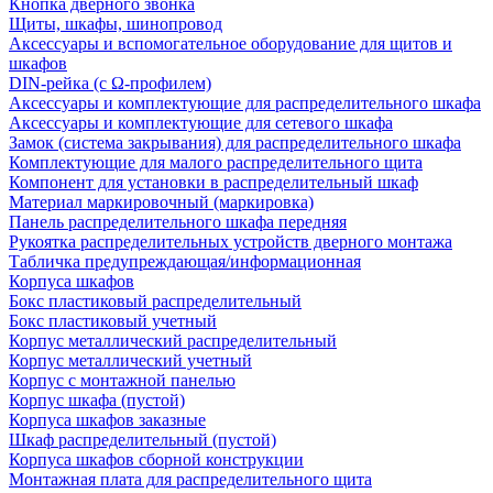
Кнопка дверного звонка
Щиты, шкафы, шинопровод
Аксессуары и вспомогательное оборудование для щитов и
шкафов
DIN-рейка (с Ω-профилем)
Аксессуары и комплектующие для распределительного шкафа
Аксессуары и комплектующие для сетевого шкафа
Замок (система закрывания) для распределительного шкафа
Комплектующие для малого распределительного щита
Компонент для установки в распределительный шкаф
Материал маркировочный (маркировка)
Панель распределительного шкафа передняя
Рукоятка распределительных устройств дверного монтажа
Табличка предупреждающая/информационная
Корпуса шкафов
Бокс пластиковый распределительный
Бокс пластиковый учетный
Корпус металлический распределительный
Корпус металлический учетный
Корпус с монтажной панелью
Корпус шкафа (пустой)
Корпуса шкафов заказные
Шкаф распределительный (пустой)
Корпуса шкафов сборной конструкции
Монтажная плата для распределительного щита