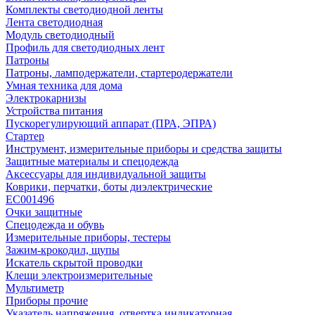
Комплекты светодиодной ленты
Лента светодиодная
Модуль светодиодный
Профиль для светодиодных лент
Патроны
Патроны, ламподержатели, стартеродержатели
Умная техника для дома
Электрокарнизы
Устройства питания
Пускорегулирующий аппарат (ПРА, ЭПРА)
Стартер
Инструмент, измерительные приборы и средства защиты
Защитные материалы и спецодежда
Аксессуары для индивидуальной защиты
Коврики, перчатки, боты диэлектрические
EC001496
Очки защитные
Спецодежда и обувь
Измерительные приборы, тестеры
Зажим-крокодил, щупы
Искатель скрытой проводки
Клещи электроизмерительные
Мультиметр
Приборы прочие
Указатель напряжения, отвертка индикаторная