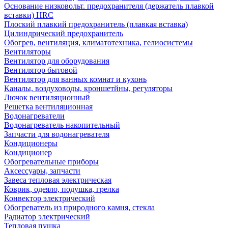
Основание низковольт. предохранителя (держатель плавкой
вставки) HRC
Плоский плавкий предохранитель (плавкая вставка)
Цилиндрический предохранитель
Обогрев, вентиляция, климатотехника, гелиосистемы
Вентиляторы
Вентилятор для оборудования
Вентилятор бытовой
Вентилятор для ванных комнат и кухонь
Каналы, воздуховоды, кроншетйны, регуляторы
Лючок вентиляционный
Решетка вентиляционная
Водонагреватели
Водонагреватель накопительный
Запчасти для водонагревателя
Кондиционеры
Кондиционер
Обогревательные приборы
Аксессуары, запчасти
Завеса тепловая электрическая
Коврик, одеяло, подушка, грелка
Конвектор электрический
Обогреватель из природного камня, стекла
Радиатор электрический
Тепловая пушка