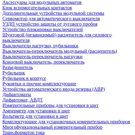
Аксессуары для модульных автоматов
Блок вспомогательных контактов
Дополнительные устройства модульной системы
Сервомотор для автоматического выключателя
УЗДП устройство защиты от дугового пробоя
Устройство блокировки выключателей
Шунтовой (независимый) расцепитель для силового
выключателя
Выключатели нагрузки, рубильники
Выключатель-переключатель модульный (расцепитель)
Выключатель-переключатель нагрузки
Концевой выключатель, переключатель
Разъединитель
Рубильник
Рубильник в корпусе
Рукоятки и прочие комплектующие
Устройства автоматического ввода резерва (АВР)
Дифавтоматы
Дифавтомат, АВДТ
Измерительные приборы для установки в щит
Амперметр для установки в щит
Вольтметр для установки в щит
Комплектующие для установочных измерительных приборов
Многофункциональный измерительный прибор
Трансформатор тока