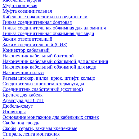
Муфта концевая
Муфта соединительная
Кабельные наконечники и соединители
Гильза соединительная болтовая
Гильза соединительная обжимная для алюминия
Гильза соединительная обжимная для меди
Зажим ответвительный
Зажим соединительный (СИЗ)
Коннектор кабельный
Наконечник кабельный болтовой
Наконечник кабельный обжимной для алюминия
Наконечник кабельный обжимной для меди
Наконечник-гильза
Разъем штекер, вилка, крюк, штифт, кольцо
Соединители с припоем в термоусадке
Соединитель слаботочный (скотчлок)
Крепеж для кабеля
Арматура для СИП
Дюбель-хомут
Изоляторы
Основание монтажное для кабельных стяжек
Скоба под гвоздь
Скобы, серьги, зажимы крепежные
Спираль, лента монтажная