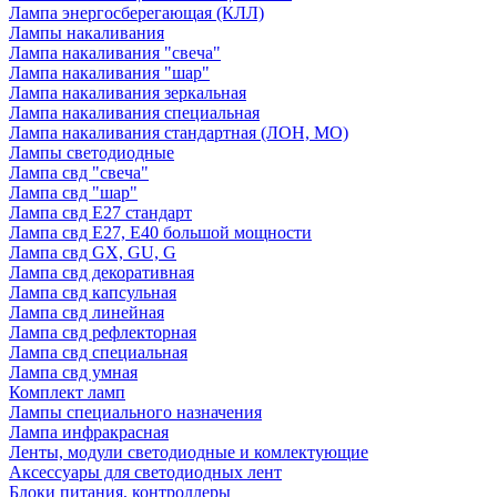
Лампа энергосберегающая (КЛЛ)
Лампы накаливания
Лампа накаливания "свеча"
Лампа накаливания "шар"
Лампа накаливания зеркальная
Лампа накаливания специальная
Лампа накаливания стандартная (ЛОН, МО)
Лампы светодиодные
Лампа свд "свеча"
Лампа свд "шар"
Лампа свд E27 стандарт
Лампа свд E27, Е40 большой мощности
Лампа свд GX, GU, G
Лампа свд декоративная
Лампа свд капсульная
Лампа свд линейная
Лампа свд рефлекторная
Лампа свд специальная
Лампа свд умная
Комплект ламп
Лампы специального назначения
Лампа инфракрасная
Ленты, модули светодиодные и комлектующие
Аксессуары для светодиодных лент
Блоки питания, контроллеры