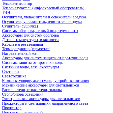
Тепловентилятор
Теплоизлучатель (инфракрасный обогреватель)
ТЭН
Осушители, увлажнители и освежители воздуха
Осушитель, увлажнитель, очиститель воздуха
Сушитель (сушилка)
Системы обогрева, теплый пол, термостаты
Аксессуары для систем обогрева
Датчик температуры, влажности
Кабель нагревательный
Терморегулятор (термостат)
Нагревательный мат
Аксессуары для систем защиты от протечки воды
Системы защиты от протечки воды
Счетчики воды, газа, аксессуары
Счетчики
Светотехника
Комплектующие, аксессуары, устройства питания
Механические аксессуары для светильников
Рассеиватели, отражатели, экраны
Столб/опора освещения
Электрические аксессуары для светильников
Прожекторы и светильники направленного света
Прожектор
Прожектор переносной