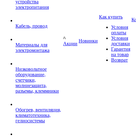
устройства
электропитания
Как купить
К
Кабель, провод
Условия
оплаты
Условия
Новинки
Акции
доставки
Материалы для
Гарантия
электромонтажа
на товар
Возврат
Низковольтное
оборудование,
счетчики,
молниезащита,
разъемы, клеммники
Обогрев, вентиляция,
климатотехника,
гелиосистемы