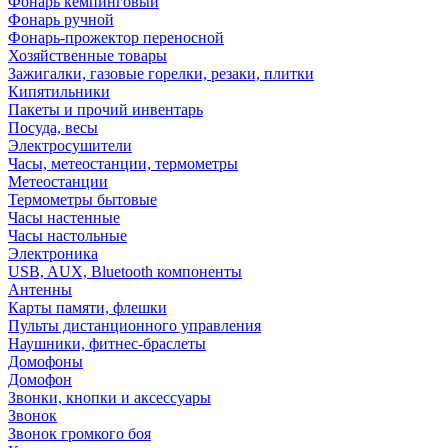
Фонарь кемпинговый
Фонарь ручной
Фонарь-прожектор переносной
Хозяйственные товары
Зажигалки, газовые горелки, резаки, плитки
Кипятильники
Пакеты и прочий инвентарь
Посуда, весы
Электросушители
Часы, метеостанции, термометры
Метеостанции
Термометры бытовые
Часы настенные
Часы настольные
Электроника
USB, AUX, Bluetooth компоненты
Антенны
Карты памяти, флешки
Пульты дистанционного управления
Наушники, фитнес-браслеты
Домофоны
Домофон
Звонки, кнопки и аксессуары
Звонок
Звонок громкого боя