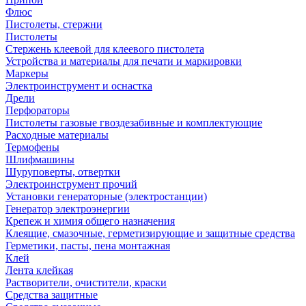
Флюс
Пистолеты, стержни
Пистолеты
Стержень клеевой для клеевого пистолета
Устройства и материалы для печати и маркировки
Маркеры
Электроинструмент и оснастка
Дрели
Перфораторы
Пистолеты газовые гвоздезабивные и комплектующие
Расходные материалы
Термофены
Шлифмашины
Шуруповерты, отвертки
Электроинструмент прочий
Установки генераторные (электростанции)
Генератор электроэнергии
Крепеж и химия общего назначения
Клеящие, смазочные, герметизирующие и защитные средства
Герметики, пасты, пена монтажная
Клей
Лента клейкая
Растворители, очистители, краски
Средства защитные