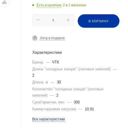
Есть в наличии
: 2
в 1 магазине
В КОРЗИНУ
Хочу в подарок
Характеристики
Бренд
—
ЧТК
Длина "холодных концов" (силовых кабелей)
—
2
Длина, м
—
30
Количество "холодных концов" (силовых
кабелей)
—
2
СрокГарантии, мес
—
300
Коммутируемая нагрузка
—
10.91
Все характеристики