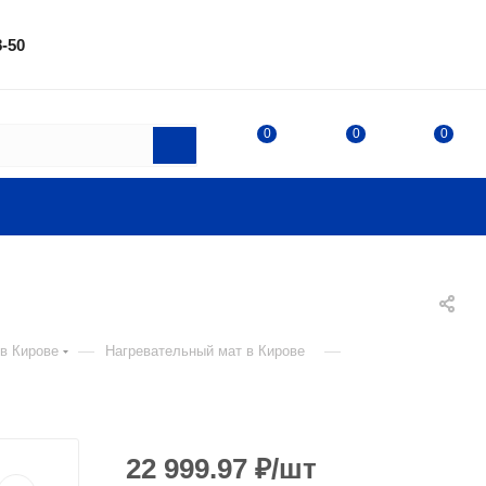
8-50
0
0
0
—
—
 в Кирове
Нагревательный мат в Кирове
22 999.97
₽
/шт