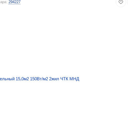
ара:
294227