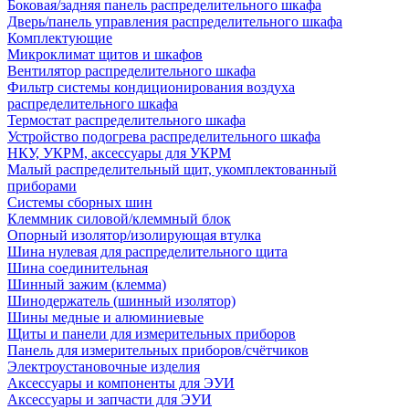
Боковая/задняя панель распределительного шкафа
Дверь/панель управления распределительного шкафа
Комплектующие
Микроклимат щитов и шкафов
Вентилятор распределительного шкафа
Фильтр системы кондиционирования воздуха
распределительного шкафа
Термостат распределительного шкафа
Устройство подогрева распределительного шкафа
НКУ, УКРМ, аксессуары для УКРМ
Малый распределительный щит, укомплектованный
приборами
Системы сборных шин
Клеммник силовой/клеммный блок
Опорный изолятор/изолирующая втулка
Шина нулевая для распределительного щита
Шина соединительная
Шинный зажим (клемма)
Шинодержатель (шинный изолятор)
Шины медные и алюминиевые
Щиты и панели для измерительных приборов
Панель для измерительных приборов/счётчиков
Электроустановочные изделия
Аксессуары и компоненты для ЭУИ
Аксессуары и запчасти для ЭУИ