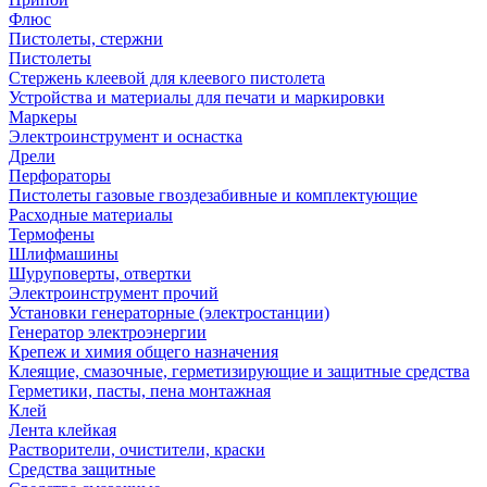
Флюс
Пистолеты, стержни
Пистолеты
Стержень клеевой для клеевого пистолета
Устройства и материалы для печати и маркировки
Маркеры
Электроинструмент и оснастка
Дрели
Перфораторы
Пистолеты газовые гвоздезабивные и комплектующие
Расходные материалы
Термофены
Шлифмашины
Шуруповерты, отвертки
Электроинструмент прочий
Установки генераторные (электростанции)
Генератор электроэнергии
Крепеж и химия общего назначения
Клеящие, смазочные, герметизирующие и защитные средства
Герметики, пасты, пена монтажная
Клей
Лента клейкая
Растворители, очистители, краски
Средства защитные