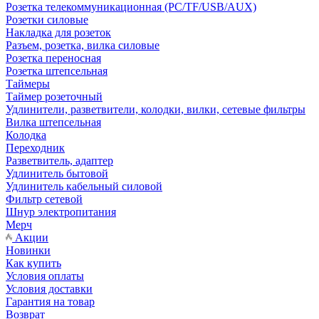
Розетка телекоммуникационная (PC/TF/USB/AUX)
Розетки силовые
Накладка для розеток
Разъем, розетка, вилка силовые
Розетка переносная
Розетка штепсельная
Таймеры
Таймер розеточный
Удлинители, разветвители, колодки, вилки, сетевые фильтры
Вилка штепсельная
Колодка
Переходник
Разветвитель, адаптер
Удлинитель бытовой
Удлинитель кабельный силовой
Фильтр сетевой
Шнур электропитания
Мерч
Акции
Новинки
Как купить
Условия оплаты
Условия доставки
Гарантия на товар
Возврат