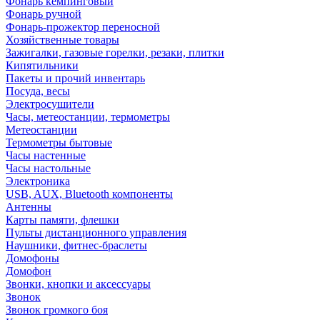
Фонарь кемпинговый
Фонарь ручной
Фонарь-прожектор переносной
Хозяйственные товары
Зажигалки, газовые горелки, резаки, плитки
Кипятильники
Пакеты и прочий инвентарь
Посуда, весы
Электросушители
Часы, метеостанции, термометры
Метеостанции
Термометры бытовые
Часы настенные
Часы настольные
Электроника
USB, AUX, Bluetooth компоненты
Антенны
Карты памяти, флешки
Пульты дистанционного управления
Наушники, фитнес-браслеты
Домофоны
Домофон
Звонки, кнопки и аксессуары
Звонок
Звонок громкого боя