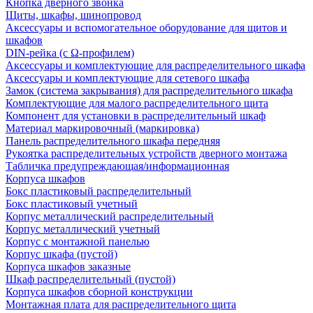
Кнопка дверного звонка
Щиты, шкафы, шинопровод
Аксессуары и вспомогательное оборудование для щитов и
шкафов
DIN-рейка (с Ω-профилем)
Аксессуары и комплектующие для распределительного шкафа
Аксессуары и комплектующие для сетевого шкафа
Замок (система закрывания) для распределительного шкафа
Комплектующие для малого распределительного щита
Компонент для установки в распределительный шкаф
Материал маркировочный (маркировка)
Панель распределительного шкафа передняя
Рукоятка распределительных устройств дверного монтажа
Табличка предупреждающая/информационная
Корпуса шкафов
Бокс пластиковый распределительный
Бокс пластиковый учетный
Корпус металлический распределительный
Корпус металлический учетный
Корпус с монтажной панелью
Корпус шкафа (пустой)
Корпуса шкафов заказные
Шкаф распределительный (пустой)
Корпуса шкафов сборной конструкции
Монтажная плата для распределительного щита