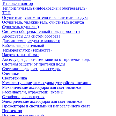
Тепловентилятор
Теплоизлучатель (инфракрасный обогреватель)
ТЭН
Осушители, увлажнители и освежители воздуха
Осушитель, увлажнитель, очиститель воздуха
Сушитель (сушилка)
Системы обогрева, теплый пол, термостаты
Аксессуары для систем обогрева
Датчик температуры, влажности
Кабель нагревательный
Терморегулятор (термостат)
Нагревательный мат
Аксессуары для систем защиты от протечки воды
Системы защиты от протечки воды
Счетчики воды, газа, аксессуары
Счетчики
Светотехника
Комплектующие, аксессуары, устройства питания
Механические аксессуары для светильников
Рассеиватели, отражатели, экраны
Столб/опора освещения
Электрические аксессуары для светильников
Прожекторы и светильники направленного света
Прожектор
Прожектор переносной