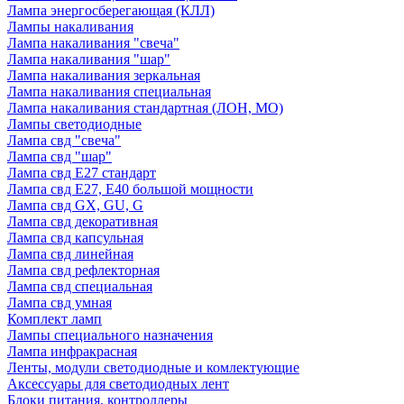
Лампа энергосберегающая (КЛЛ)
Лампы накаливания
Лампа накаливания "свеча"
Лампа накаливания "шар"
Лампа накаливания зеркальная
Лампа накаливания специальная
Лампа накаливания стандартная (ЛОН, МО)
Лампы светодиодные
Лампа свд "свеча"
Лампа свд "шар"
Лампа свд E27 стандарт
Лампа свд E27, Е40 большой мощности
Лампа свд GX, GU, G
Лампа свд декоративная
Лампа свд капсульная
Лампа свд линейная
Лампа свд рефлекторная
Лампа свд специальная
Лампа свд умная
Комплект ламп
Лампы специального назначения
Лампа инфракрасная
Ленты, модули светодиодные и комлектующие
Аксессуары для светодиодных лент
Блоки питания, контроллеры