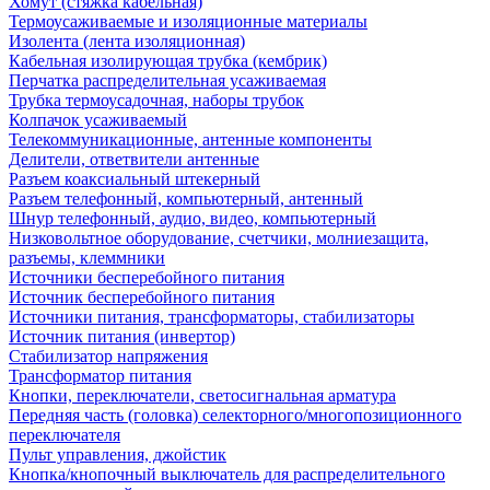
Хомут (стяжка кабельная)
Термоусаживаемые и изоляционные материалы
Изолента (лента изоляционная)
Кабельная изолирующая трубка (кембрик)
Перчатка распределительная усаживаемая
Трубка термоусадочная, наборы трубок
Колпачок усаживаемый
Телекоммуникационные, антенные компоненты
Делители, ответвители антенные
Разъем коаксиальный штекерный
Разъем телефонный, компьютерный, антенный
Шнур телефонный, аудио, видео, компьютерный
Низковольтное оборудование, счетчики, молниезащита,
разъемы, клеммники
Источники бесперебойного питания
Источник бесперебойного питания
Источники питания, трансформаторы, стабилизаторы
Источник питания (инвертор)
Стабилизатор напряжения
Трансформатор питания
Кнопки, переключатели, светосигнальная арматура
Передняя часть (головка) селекторного/многопозиционного
переключателя
Пульт управления, джойстик
Кнопка/кнопочный выключатель для распределительного