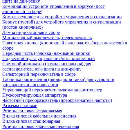
щита на дин-рейку
Комбинация устройств управления в корпусе (пост
кнопочный в сборе)
Комплектующие для устройств управления и сигнализации
Корпус (пустой) для устройств управления и сигнализации
(постов кнопочных)
Лампа индикаторная в сборе
Миниатюрный выключатель, переключатель
Нажимная кнопка (кнопочный выключатель/переключатель) в
сборе
Передняя часть (головка) нажимной кнопки
Подвесной пульт управления/пост кнопочный
Световой индикатор (лампа сигнальная) для
распределительного щита на дин-рейку
Селекторный переключатель в сборе
Табличка обозначения (шильдик-вставка) для устройств
управления и сигнализации
Управляющий переключатель/командоконтроллер
Пускорегулирующая аппаратура
Частотный преобразователь (преобразователь частоты)
Разъемы силовые
Розетка силовая встраиваемая
Вилка силовая кабельная переносная
Вилка силовая стационарная
Розетка силовая кабельная переносная