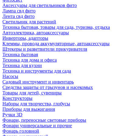
Аксессуары для светильников фито
Лампа свд фито
Лента свд фито
Светильник для растений
Техника бытовая, товары для сада, туризма, отдыха
Автоэлектрика, автоаксессуары
Инверторы, адапторы
Клеммы, провода аккумуляторные, автоаксессуары
Штекеры и разветвители прикуривателя
Техника бытовая
Техника для дома и офиса
Техника для кухни
Техника и инструменты для сада
Насосы
Садовый инструмент и инвентарь
Средства защиты от грызунов и насекомых
Товары для детей, сувениры
Конструкторы
Наборы для творчества, глобусы
Приборы для выжигания
Ручки 3D
Фонари, переносные световые приборы
Фонари универсальные и прочие
Фонарь головной