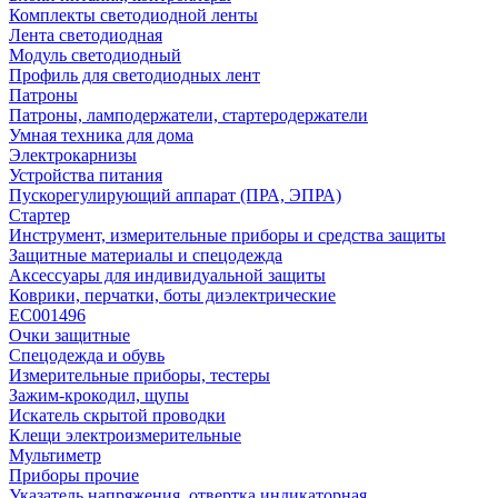
Комплекты светодиодной ленты
Лента светодиодная
Модуль светодиодный
Профиль для светодиодных лент
Патроны
Патроны, ламподержатели, стартеродержатели
Умная техника для дома
Электрокарнизы
Устройства питания
Пускорегулирующий аппарат (ПРА, ЭПРА)
Стартер
Инструмент, измерительные приборы и средства защиты
Защитные материалы и спецодежда
Аксессуары для индивидуальной защиты
Коврики, перчатки, боты диэлектрические
EC001496
Очки защитные
Спецодежда и обувь
Измерительные приборы, тестеры
Зажим-крокодил, щупы
Искатель скрытой проводки
Клещи электроизмерительные
Мультиметр
Приборы прочие
Указатель напряжения, отвертка индикаторная