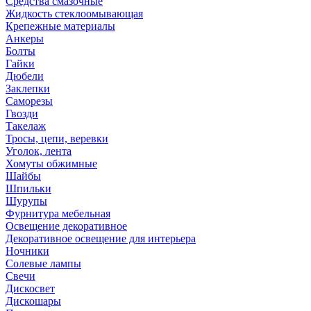
Средства смазочные
Жидкость стеклоомывающая
Крепежные материалы
Анкеры
Болты
Гайки
Дюбели
Заклепки
Саморезы
Гвозди
Такелаж
Тросы, цепи, веревки
Уголок, лента
Хомуты обжимные
Шайбы
Шпильки
Шурупы
Фурнитура мебельная
Освещение декоративное
Декоративное освещение для интерьера
Ночники
Солевые лампы
Свечи
Дискосвет
Дискошары