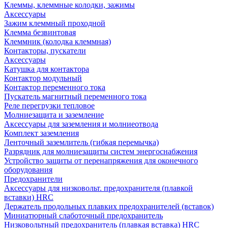
Клеммы, клеммные колодки, зажимы
Аксессуары
Зажим клеммный проходной
Клемма безвинтовая
Клеммник (колодка клеммная)
Контакторы, пускатели
Аксессуары
Катушка для контактора
Контактор модульный
Контактор переменного тока
Пускатель магнитный переменного тока
Реле перегрузки тепловое
Молниезащита и заземление
Аксессуары для заземления и молниеотвода
Комплект заземления
Ленточный заземлитель (гибкая перемычка)
Разрядник для молниезащиты систем энергоснабжения
Устройство защиты от перенапряжения для оконечного
оборудования
Предохранители
Аксессуары для низковольт. предохранителя (плавкой
вставки) HRC
Держатель продольных плавких предохранителей (вставок)
Миниатюрный слаботочный предохранитель
Низковольтный предохранитель (плавкая вставка) HRC