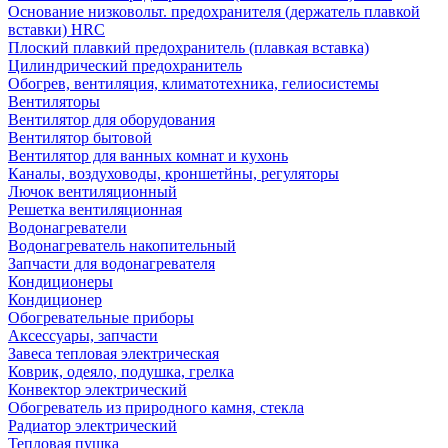
Основание низковольт. предохранителя (держатель плавкой
вставки) HRC
Плоский плавкий предохранитель (плавкая вставка)
Цилиндрический предохранитель
Обогрев, вентиляция, климатотехника, гелиосистемы
Вентиляторы
Вентилятор для оборудования
Вентилятор бытовой
Вентилятор для ванных комнат и кухонь
Каналы, воздуховоды, кроншетйны, регуляторы
Лючок вентиляционный
Решетка вентиляционная
Водонагреватели
Водонагреватель накопительный
Запчасти для водонагревателя
Кондиционеры
Кондиционер
Обогревательные приборы
Аксессуары, запчасти
Завеса тепловая электрическая
Коврик, одеяло, подушка, грелка
Конвектор электрический
Обогреватель из природного камня, стекла
Радиатор электрический
Тепловая пушка