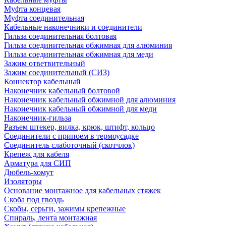
Муфта концевая
Муфта соединительная
Кабельные наконечники и соединители
Гильза соединительная болтовая
Гильза соединительная обжимная для алюминия
Гильза соединительная обжимная для меди
Зажим ответвительный
Зажим соединительный (СИЗ)
Коннектор кабельный
Наконечник кабельный болтовой
Наконечник кабельный обжимной для алюминия
Наконечник кабельный обжимной для меди
Наконечник-гильза
Разъем штекер, вилка, крюк, штифт, кольцо
Соединители с припоем в термоусадке
Соединитель слаботочный (скотчлок)
Крепеж для кабеля
Арматура для СИП
Дюбель-хомут
Изоляторы
Основание монтажное для кабельных стяжек
Скоба под гвоздь
Скобы, серьги, зажимы крепежные
Спираль, лента монтажная