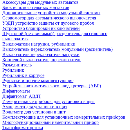
Аксессуары для модульных автоматов
Блок вспомогательных контактов
Дополнительные устройства модульной системы
Сервомотор для автоматического выключателя
УЗДП устройство защиты от дугового пробоя
Устройство блокировки выключателей
Шунтовой (независимый) расцепитель для силового
выключателя
Выключатели нагрузки, рубильники
Выключатель-переключатель модульный (расцепитель)
Выключатель-переключатель нагрузки
Концевой выключатель, переключатель
Разъединитель
Рубильник
Рубильник в корпусе
Рукоятки и прочие комплектующие
Устройства автоматического ввода резерва (АВР)
Дифавтоматы
Дифавтомат, АВДТ
Измерительные приборы для установки в щит
Амперметр для установки в щит
Вольтметр для установки в щит
Комплектующие для установочных измерительных приборов
Многофункциональный измерительный прибор
Трансформатор тока