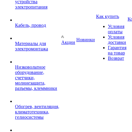
устройства
электропитания
Как купить
К
Кабель, провод
Условия
оплаты
Условия
Новинки
Акции
доставки
Материалы для
Гарантия
электромонтажа
на товар
Возврат
Низковольтное
оборудование,
счетчики,
молниезащита,
разъемы, клеммники
Обогрев, вентиляция,
климатотехника,
гелиосистемы