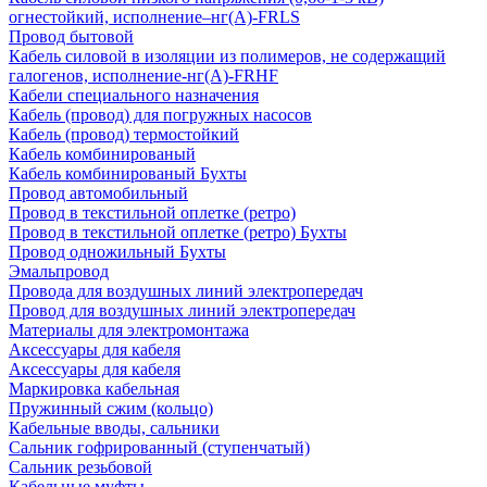
огнестойкий, исполнение–нг(А)-FRLS
Провод бытовой
Кабель силовой в изоляции из полимеров, не содержащий
галогенов, исполнение-нг(А)-FRHF
Кабели специального назначения
Кабель (провод) для погружных насосов
Кабель (провод) термостойкий
Кабель комбинированый
Кабель комбинированый Бухты
Провод автомобильный
Провод в текстильной оплетке (ретро)
Провод в текстильной оплетке (ретро) Бухты
Провод одножильный Бухты
Эмальпровод
Провода для воздушных линий электропередач
Провод для воздушных линий электропередач
Материалы для электромонтажа
Аксессуары для кабеля
Аксессуары для кабеля
Маркировка кабельная
Пружинный сжим (кольцо)
Кабельные вводы, сальники
Сальник гофрированный (ступенчатый)
Сальник резьбовой
Кабельные муфты