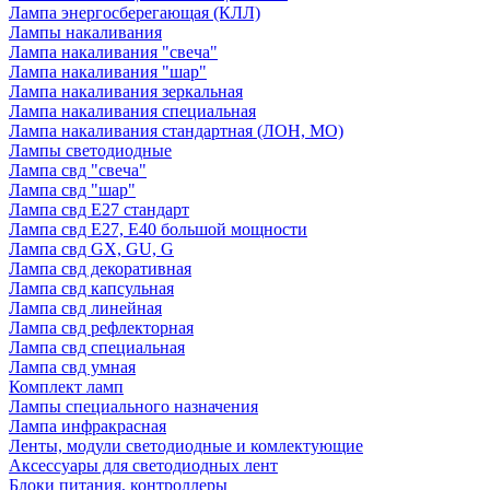
Лампа энергосберегающая (КЛЛ)
Лампы накаливания
Лампа накаливания "свеча"
Лампа накаливания "шар"
Лампа накаливания зеркальная
Лампа накаливания специальная
Лампа накаливания стандартная (ЛОН, МО)
Лампы светодиодные
Лампа свд "свеча"
Лампа свд "шар"
Лампа свд E27 стандарт
Лампа свд E27, Е40 большой мощности
Лампа свд GX, GU, G
Лампа свд декоративная
Лампа свд капсульная
Лампа свд линейная
Лампа свд рефлекторная
Лампа свд специальная
Лампа свд умная
Комплект ламп
Лампы специального назначения
Лампа инфракрасная
Ленты, модули светодиодные и комлектующие
Аксессуары для светодиодных лент
Блоки питания, контроллеры