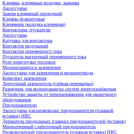
Клеммы, клеммные колодки, зажимы
Аксессуары
Зажим клеммный проходной
Клемма безвинтовая
Клеммник (колодка клеммная)
Контакторы, пускатели
Аксессуары
Катушка для контактора
Контактор модульный
Контактор переменного тока
Пускатель магнитный переменного тока
Реле перегрузки тепловое
Молниезащита и заземление
Аксессуары для заземления и молниеотвода
Комплект заземления
Ленточный заземлитель (гибкая перемычка)
Разрядник для молниезащиты систем энергоснабжения
Устройство защиты от перенапряжения для оконечного
оборудования
Предохранители
Аксессуары для низковольт. предохранителя (плавкой
вставки) HRC
Держатель продольных плавких предохранителей (вставок)
Миниатюрный слаботочный предохранитель
Низковольтный предохранитель (плавкая вставка) HRC