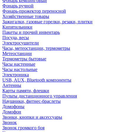
Фонарь кемпинговый
Фонарь ручной
Фонарь-прожектор переносной
Хозяйственные товары
Зажигалки, газовые горелки, резаки, плитки
Кипятильники
Пакеты и прочий инвентарь
Посуда, весы
Электросушители
Часы, метеостанции, термометры
Метеостанции
Термометры бытовые
Часы настенные
Часы настольные
Электроника
USB, AUX, Bluetooth компоненты
Антенны
Карты памяти, флешки
Пульты дистанционного управления
Наушники, фитнес-браслеты
Домофоны
Домофон
Звонки, кнопки и аксессуары
Звонок
Звонок громкого боя