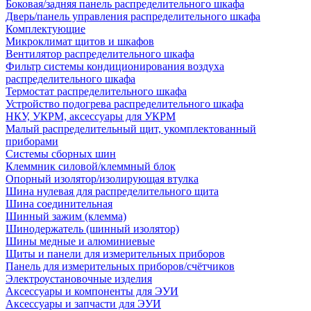
Боковая/задняя панель распределительного шкафа
Дверь/панель управления распределительного шкафа
Комплектующие
Микроклимат щитов и шкафов
Вентилятор распределительного шкафа
Фильтр системы кондиционирования воздуха
распределительного шкафа
Термостат распределительного шкафа
Устройство подогрева распределительного шкафа
НКУ, УКРМ, аксессуары для УКРМ
Малый распределительный щит, укомплектованный
приборами
Системы сборных шин
Клеммник силовой/клеммный блок
Опорный изолятор/изолирующая втулка
Шина нулевая для распределительного щита
Шина соединительная
Шинный зажим (клемма)
Шинодержатель (шинный изолятор)
Шины медные и алюминиевые
Щиты и панели для измерительных приборов
Панель для измерительных приборов/счётчиков
Электроустановочные изделия
Аксессуары и компоненты для ЭУИ
Аксессуары и запчасти для ЭУИ