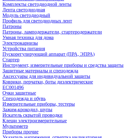
Комплекты светодиодной ленты
Лента светодиодная
Модуль светодиодный
Профиль для светодиодных лент
Патроны
Патроны, ламподержатели, стартеродержатели
Умная техника для дома
Электрокарнизы
Устройства питания
Пускорегулирующий аппарат (ПРА, ЭПРА)
Стартер
Инструмент, измерительные приборы и средства защиты
Защитные материалы и спецодежда
Аксессуары для индивидуальной защиты
Коврики, перчатки, боты диэлектрические
EC001496
Очки защитные
Спецодежда и обувь
Измерительные приборы, тестеры
Зажим-крокодил, щупы
Искатель скрытой проводки
Клещи электроизмерительные
Мультиметр
Приборы прочие
Указатель напряжения, отвертка индикаторная