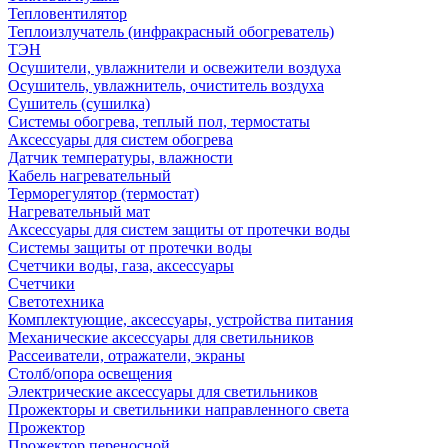
Тепловентилятор
Теплоизлучатель (инфракрасный обогреватель)
ТЭН
Осушители, увлажнители и освежители воздуха
Осушитель, увлажнитель, очиститель воздуха
Сушитель (сушилка)
Системы обогрева, теплый пол, термостаты
Аксессуары для систем обогрева
Датчик температуры, влажности
Кабель нагревательный
Терморегулятор (термостат)
Нагревательный мат
Аксессуары для систем защиты от протечки воды
Системы защиты от протечки воды
Счетчики воды, газа, аксессуары
Счетчики
Светотехника
Комплектующие, аксессуары, устройства питания
Механические аксессуары для светильников
Рассеиватели, отражатели, экраны
Столб/опора освещения
Электрические аксессуары для светильников
Прожекторы и светильники направленного света
Прожектор
Прожектор переносной