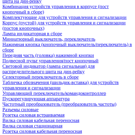
щита на дин-рейку
Комбинация устройств управления в корпусе (пост
кнопочный в сборе)
Комплектующие для устройств управления и сигнализации
Корпус (пустой) для устройств управления и сигнализации
(постов кнопочных)
Лампа индикаторная в сборе
Миниатюрный выключатель, переключатель
Нажимная кнопка (кнопочный выключатель/переключатель) в
сборе
Передняя часть (головка) нажимной кнопки
Подвесной пульт управления/пост кнопочный
Световой индикатор (лампа сигнальная) для
распределительного щита на дин-рейку
Селекторный переключатель в сборе
Табличка обозначения (шильдик-вставка) для устройств
управления и сигнализации
Управляющий переключатель/командоконтроллер
Пускорегулирующая аппаратура
Частотный преобразователь (преобразователь частоты)
Разъемы силовые
Розетка силовая встраиваемая
Вилка силовая кабельная переносная
Вилка силовая стационарная
Розетка силовая кабельная переносная