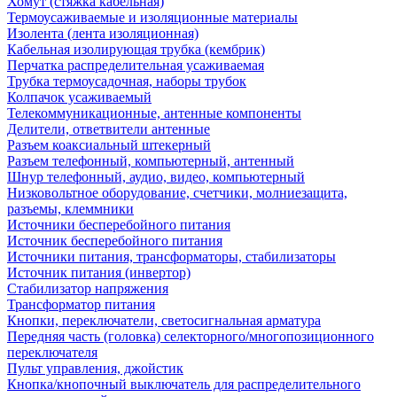
Хомут (стяжка кабельная)
Термоусаживаемые и изоляционные материалы
Изолента (лента изоляционная)
Кабельная изолирующая трубка (кембрик)
Перчатка распределительная усаживаемая
Трубка термоусадочная, наборы трубок
Колпачок усаживаемый
Телекоммуникационные, антенные компоненты
Делители, ответвители антенные
Разъем коаксиальный штекерный
Разъем телефонный, компьютерный, антенный
Шнур телефонный, аудио, видео, компьютерный
Низковольтное оборудование, счетчики, молниезащита,
разъемы, клеммники
Источники бесперебойного питания
Источник бесперебойного питания
Источники питания, трансформаторы, стабилизаторы
Источник питания (инвертор)
Стабилизатор напряжения
Трансформатор питания
Кнопки, переключатели, светосигнальная арматура
Передняя часть (головка) селекторного/многопозиционного
переключателя
Пульт управления, джойстик
Кнопка/кнопочный выключатель для распределительного