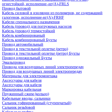
огнестойкий, исполнение–нг(А)-FRLS
Провод бытовой
Кабель силовой в изоляции из полимеров, не содержащий
галогенов, исполнение-нг(А)-FRHF
Кабели специального назначения
Кабель (провод) для погружных насосов
Кабель (провод) термостойкий
Кабель комбинированый
Кабель комбинированый Бухты
Провод автомобильный
Провод в текстильной оплетке (ретро)
Провод в текстильной оплетке (ретро) Бухты
Провод одножильный Бухты
Эмальпровод
Провода для воздушных линий электропередач
Провод для воздушных линий электропередач
Материалы для электромонтажа
Аксессуары для кабеля
Аксессуары для кабеля
Маркировка кабельная
Пружинный сжим (кольцо)
Кабельные вводы, сальники
Сальник гофрированный (ступенчатый)
Сальник резьбовой
Кабельные муфты