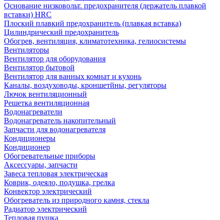
Основание низковольт. предохранителя (держатель плавкой
вставки) HRC
Плоский плавкий предохранитель (плавкая вставка)
Цилиндрический предохранитель
Обогрев, вентиляция, климатотехника, гелиосистемы
Вентиляторы
Вентилятор для оборудования
Вентилятор бытовой
Вентилятор для ванных комнат и кухонь
Каналы, воздуховоды, кроншетйны, регуляторы
Лючок вентиляционный
Решетка вентиляционная
Водонагреватели
Водонагреватель накопительный
Запчасти для водонагревателя
Кондиционеры
Кондиционер
Обогревательные приборы
Аксессуары, запчасти
Завеса тепловая электрическая
Коврик, одеяло, подушка, грелка
Конвектор электрический
Обогреватель из природного камня, стекла
Радиатор электрический
Тепловая пушка