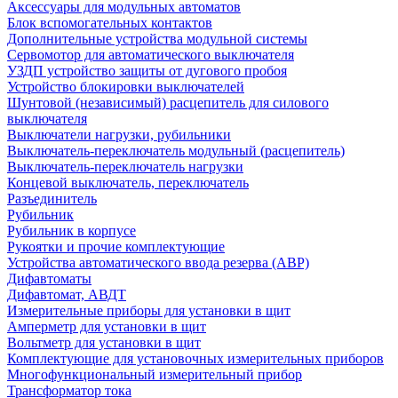
Аксессуары для модульных автоматов
Блок вспомогательных контактов
Дополнительные устройства модульной системы
Сервомотор для автоматического выключателя
УЗДП устройство защиты от дугового пробоя
Устройство блокировки выключателей
Шунтовой (независимый) расцепитель для силового
выключателя
Выключатели нагрузки, рубильники
Выключатель-переключатель модульный (расцепитель)
Выключатель-переключатель нагрузки
Концевой выключатель, переключатель
Разъединитель
Рубильник
Рубильник в корпусе
Рукоятки и прочие комплектующие
Устройства автоматического ввода резерва (АВР)
Дифавтоматы
Дифавтомат, АВДТ
Измерительные приборы для установки в щит
Амперметр для установки в щит
Вольтметр для установки в щит
Комплектующие для установочных измерительных приборов
Многофункциональный измерительный прибор
Трансформатор тока