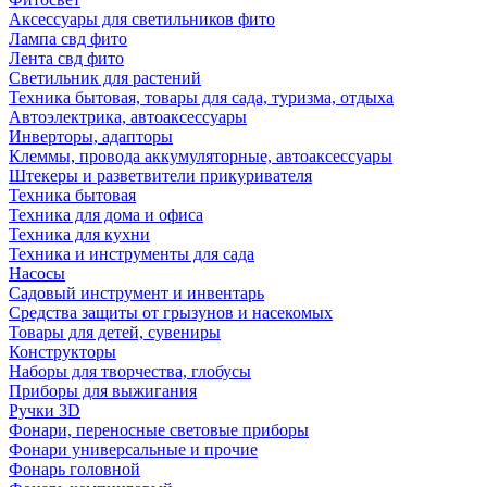
Аксессуары для светильников фито
Лампа свд фито
Лента свд фито
Светильник для растений
Техника бытовая, товары для сада, туризма, отдыха
Автоэлектрика, автоаксессуары
Инверторы, адапторы
Клеммы, провода аккумуляторные, автоаксессуары
Штекеры и разветвители прикуривателя
Техника бытовая
Техника для дома и офиса
Техника для кухни
Техника и инструменты для сада
Насосы
Садовый инструмент и инвентарь
Средства защиты от грызунов и насекомых
Товары для детей, сувениры
Конструкторы
Наборы для творчества, глобусы
Приборы для выжигания
Ручки 3D
Фонари, переносные световые приборы
Фонари универсальные и прочие
Фонарь головной