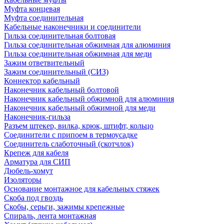
Муфта концевая
Муфта соединительная
Кабельные наконечники и соединители
Гильза соединительная болтовая
Гильза соединительная обжимная для алюминия
Гильза соединительная обжимная для меди
Зажим ответвительный
Зажим соединительный (СИЗ)
Коннектор кабельный
Наконечник кабельный болтовой
Наконечник кабельный обжимной для алюминия
Наконечник кабельный обжимной для меди
Наконечник-гильза
Разъем штекер, вилка, крюк, штифт, кольцо
Соединители с припоем в термоусадке
Соединитель слаботочный (скотчлок)
Крепеж для кабеля
Арматура для СИП
Дюбель-хомут
Изоляторы
Основание монтажное для кабельных стяжек
Скоба под гвоздь
Скобы, серьги, зажимы крепежные
Спираль, лента монтажная