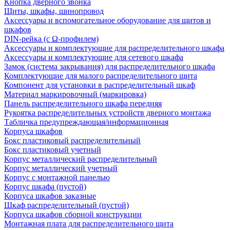
Кнопка дверного звонка
Щиты, шкафы, шинопровод
Аксессуары и вспомогательное оборудование для щитов и
шкафов
DIN-рейка (с Ω-профилем)
Аксессуары и комплектующие для распределительного шкафа
Аксессуары и комплектующие для сетевого шкафа
Замок (система закрывания) для распределительного шкафа
Комплектующие для малого распределительного щита
Компонент для установки в распределительный шкаф
Материал маркировочный (маркировка)
Панель распределительного шкафа передняя
Рукоятка распределительных устройств дверного монтажа
Табличка предупреждающая/информационная
Корпуса шкафов
Бокс пластиковый распределительный
Бокс пластиковый учетный
Корпус металлический распределительный
Корпус металлический учетный
Корпус с монтажной панелью
Корпус шкафа (пустой)
Корпуса шкафов заказные
Шкаф распределительный (пустой)
Корпуса шкафов сборной конструкции
Монтажная плата для распределительного щита