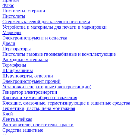
Флюс
Пистолеты, стержни
Пистолеты
Стержень клеевой для клеевого пистолета
Устройства и материалы для печати и маркировки
Маркеры
Электроинструмент и оснастка
Дрели
Перфораторы
Пистолеты газовые гвоздезабивные и комплектующие
Расходные материалы
Термофены
Шлифмашины
Шуруповерты, отвертки
Электроинструмент прочий
Установки генераторные (электростанции)
Генератор электроэнергии
Крепеж и химия общего назначения
Клеящие, смазочные, герметизирующие и защитные средства
Герметики, пасты, пена монтажная
Клей
Лента клейкая
Растворители, очистители, краски
Средства защитные