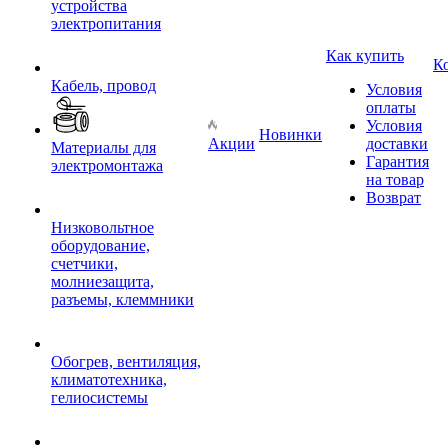
устройства
электропитания
Как купить
К
Кабель, провод
Условия
оплаты
Условия
Новинки
Акции
доставки
Материалы для
Гарантия
электромонтажа
на товар
Возврат
Низковольтное
оборудование,
счетчики,
молниезащита,
разъемы, клеммники
Обогрев, вентиляция,
климатотехника,
гелиосистемы