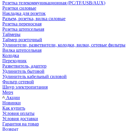
Розетка телекоммуникационная (PC/TF/USB/AUX)
Розетки силовые
Накладка для розеток
Разъем, розетка, вилка силовые
Розетка переносная
Розетка штепсельная
Таймеры
Таймер розеточный
Удлинители, разветвители, колодки, вилки, сетевые фильтры
Вилка штепсельная
Колодка
Переходник
Разветвитель, адаптер
Удлинитель бытовой
Удлинитель кабельный силовой
Фильтр сетевой
Шнур электропитания
Мерч
Акции
Новинки
Как купить
Условия оплаты
Условия доставки
Гарантия на товар
Возврат