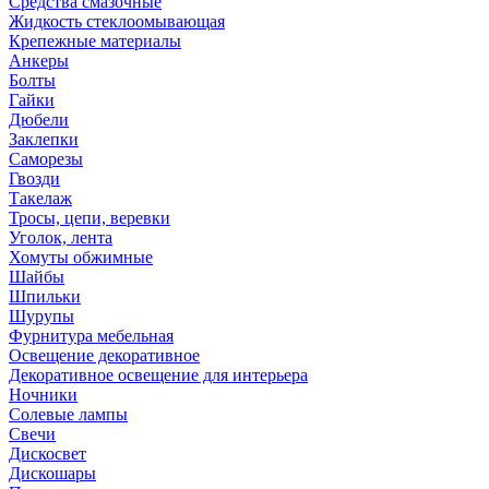
Средства смазочные
Жидкость стеклоомывающая
Крепежные материалы
Анкеры
Болты
Гайки
Дюбели
Заклепки
Саморезы
Гвозди
Такелаж
Тросы, цепи, веревки
Уголок, лента
Хомуты обжимные
Шайбы
Шпильки
Шурупы
Фурнитура мебельная
Освещение декоративное
Декоративное освещение для интерьера
Ночники
Солевые лампы
Свечи
Дискосвет
Дискошары