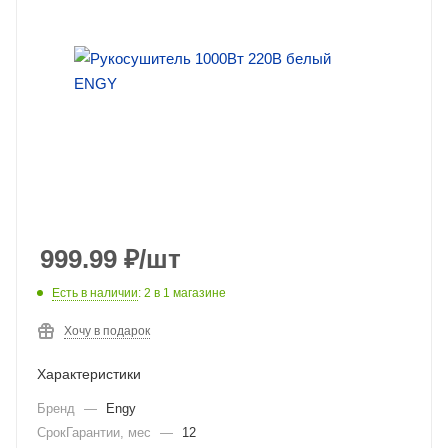
999.99
₽
/шт
Есть в наличии
: 2
в 1 магазине
Хочу в подарок
Характеристики
Бренд
—
Engy
СрокГарантии, мес
—
12