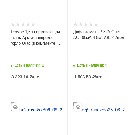
Термос 1,5л нержавеющая
Дифавтомат 2Р 32А C тип
сталь Арктика широкое
AC 100мА 4,5кА АД32 2мод
горло 6час (в комплекте с
3мя контейнерами и
столовыми приборами) для
еды серебро
Есть в наличии: 2
Есть в наличии: 4
3 323.10
₽
/шт
1 566.53
₽
/шт
ПОДРОБНЕЕ
ПОДРОБНЕЕ