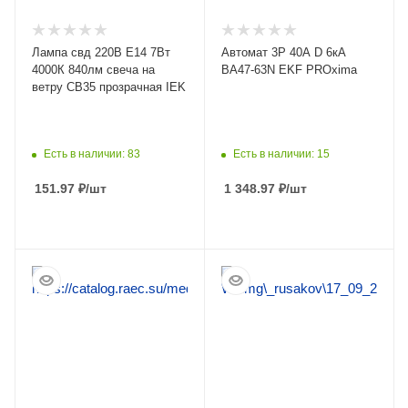
Лампа свд 220В E14 7Вт
Автомат 3Р 40А D 6кА
4000К 840лм свеча на
ВА47-63N EKF PROxima
ветру CB35 прозрачная IEK
Есть в наличии: 83
Есть в наличии: 15
151.97
₽
/шт
1 348.97
₽
/шт
ПОДРОБНЕЕ
ПОДРОБНЕЕ