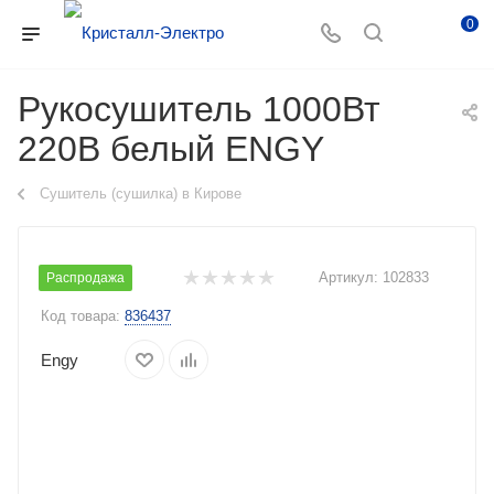
0
Рукосушитель 1000Вт
220В белый ENGY
Сушитель (сушилка) в Кирове
Артикул:
102833
Распродажа
Код товара:
836437
Engy