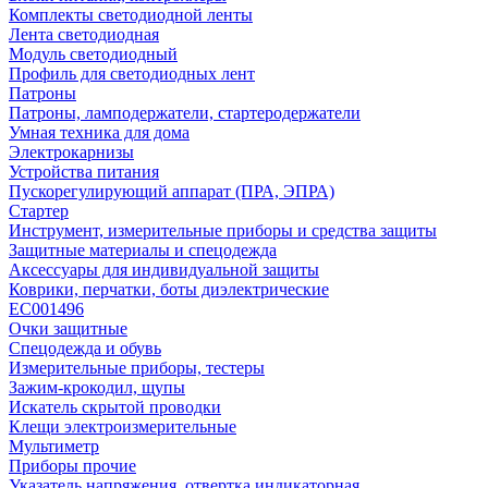
Комплекты светодиодной ленты
Лента светодиодная
Модуль светодиодный
Профиль для светодиодных лент
Патроны
Патроны, ламподержатели, стартеродержатели
Умная техника для дома
Электрокарнизы
Устройства питания
Пускорегулирующий аппарат (ПРА, ЭПРА)
Стартер
Инструмент, измерительные приборы и средства защиты
Защитные материалы и спецодежда
Аксессуары для индивидуальной защиты
Коврики, перчатки, боты диэлектрические
EC001496
Очки защитные
Спецодежда и обувь
Измерительные приборы, тестеры
Зажим-крокодил, щупы
Искатель скрытой проводки
Клещи электроизмерительные
Мультиметр
Приборы прочие
Указатель напряжения, отвертка индикаторная