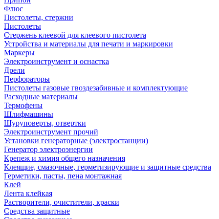
Флюс
Пистолеты, стержни
Пистолеты
Стержень клеевой для клеевого пистолета
Устройства и материалы для печати и маркировки
Маркеры
Электроинструмент и оснастка
Дрели
Перфораторы
Пистолеты газовые гвоздезабивные и комплектующие
Расходные материалы
Термофены
Шлифмашины
Шуруповерты, отвертки
Электроинструмент прочий
Установки генераторные (электростанции)
Генератор электроэнергии
Крепеж и химия общего назначения
Клеящие, смазочные, герметизирующие и защитные средства
Герметики, пасты, пена монтажная
Клей
Лента клейкая
Растворители, очистители, краски
Средства защитные