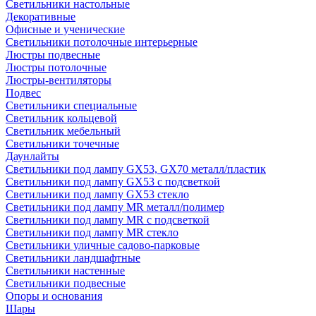
Светильники настольные
Декоративные
Офисные и ученические
Светильники потолочные интерьерные
Люстры подвесные
Люстры потолочные
Люстры-вентиляторы
Подвес
Светильники специальные
Светильник кольцевой
Светильник мебельный
Светильники точечные
Даунлайты
Светильники под лампу GX53, GX70 металл/пластик
Светильники под лампу GX53 с подсветкой
Светильники под лампу GX53 стекло
Светильники под лампу MR металл/полимер
Светильники под лампу MR с подсветкой
Светильники под лампу MR стекло
Светильники уличные садово-парковые
Светильники ландшафтные
Светильники настенные
Светильники подвесные
Опоры и основания
Шары