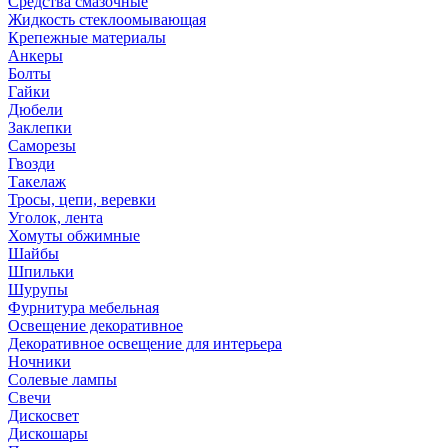
Средства смазочные
Жидкость стеклоомывающая
Крепежные материалы
Анкеры
Болты
Гайки
Дюбели
Заклепки
Саморезы
Гвозди
Такелаж
Тросы, цепи, веревки
Уголок, лента
Хомуты обжимные
Шайбы
Шпильки
Шурупы
Фурнитура мебельная
Освещение декоративное
Декоративное освещение для интерьера
Ночники
Солевые лампы
Свечи
Дискосвет
Дискошары