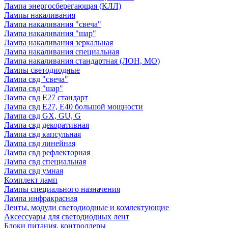
Лампа энергосберегающая (КЛЛ)
Лампы накаливания
Лампа накаливания "свеча"
Лампа накаливания "шар"
Лампа накаливания зеркальная
Лампа накаливания специальная
Лампа накаливания стандартная (ЛОН, МО)
Лампы светодиодные
Лампа свд "свеча"
Лампа свд "шар"
Лампа свд E27 стандарт
Лампа свд E27, Е40 большой мощности
Лампа свд GX, GU, G
Лампа свд декоративная
Лампа свд капсульная
Лампа свд линейная
Лампа свд рефлекторная
Лампа свд специальная
Лампа свд умная
Комплект ламп
Лампы специального назначения
Лампа инфракрасная
Ленты, модули светодиодные и комлектующие
Аксессуары для светодиодных лент
Блоки питания, контроллеры