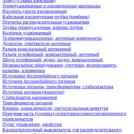
Хомут (стяжка кабельная)
Термоусаживаемые и изоляционные материалы
Изолента (лента изоляционная)
Кабельная изолирующая трубка (кембрик)
Перчатка распределительная усаживаемая
Трубка термоусадочная, наборы трубок
Колпачок усаживаемый
Телекоммуникационные, антенные компоненты
Делители, ответвители антенные
Разъем коаксиальный штекерный
Разъем телефонный, компьютерный, антенный
Шнур телефонный, аудио, видео, компьютерный
Низковольтное оборудование, счетчики, молниезащита,
разъемы, клеммники
Источники бесперебойного питания
Источник бесперебойного питания
Источники питания, трансформаторы, стабилизаторы
Источник питания (инвертор)
Стабилизатор напряжения
Трансформатор питания
Кнопки, переключатели, светосигнальная арматура
Передняя часть (головка) селекторного/многопозиционного
переключателя
Пульт управления, джойстик
Кнопка/кнопочный выключатель для распределительного