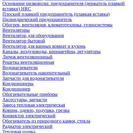
Основание низковольт. предохранителя (держатель плавкой
вставки) HRC
Плоский плавкий предохранитель (плавкая вставка)
Цилиндрический предохранитель
Обогрев, вентиляция, климатотехника, гелиосистемы
Вентиляторы
Вентилятор для оборудования
Вентилятор бытовой
Вентилятор для ванных комнат и кухонь
Каналы, воздуховоды, кроншетйны, регуляторы
Лючок вентиляционный
Решетка вентиляционная
Водонагреватели
Водонагреватель накопительный
Запчасти для водонагревателя
Кондиционеры
Кондиционер
Обогревательные приборы
Аксессуары, запчасти
Завеса тепловая электрическая
Коврик, одеяло, подушка, грелка
Конвектор электрический
Обогреватель из природного камня, стекла
Радиатор электрический
Тепловая пушка