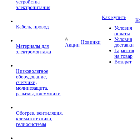
устройства
электропитания
Как купить
К
Кабель, провод
Условия
оплаты
Условия
Новинки
Акции
доставки
Материалы для
Гарантия
электромонтажа
на товар
Возврат
Низковольтное
оборудование,
счетчики,
молниезащита,
разъемы, клеммники
Обогрев, вентиляция,
климатотехника,
гелиосистемы