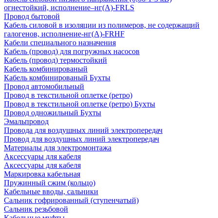
огнестойкий, исполнение–нг(А)-FRLS
Провод бытовой
Кабель силовой в изоляции из полимеров, не содержащий
галогенов, исполнение-нг(А)-FRHF
Кабели специального назначения
Кабель (провод) для погружных насосов
Кабель (провод) термостойкий
Кабель комбинированый
Кабель комбинированый Бухты
Провод автомобильный
Провод в текстильной оплетке (ретро)
Провод в текстильной оплетке (ретро) Бухты
Провод одножильный Бухты
Эмальпровод
Провода для воздушных линий электропередач
Провод для воздушных линий электропередач
Материалы для электромонтажа
Аксессуары для кабеля
Аксессуары для кабеля
Маркировка кабельная
Пружинный сжим (кольцо)
Кабельные вводы, сальники
Сальник гофрированный (ступенчатый)
Сальник резьбовой
Кабельные муфты