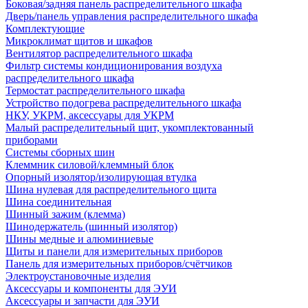
Боковая/задняя панель распределительного шкафа
Дверь/панель управления распределительного шкафа
Комплектующие
Микроклимат щитов и шкафов
Вентилятор распределительного шкафа
Фильтр системы кондиционирования воздуха
распределительного шкафа
Термостат распределительного шкафа
Устройство подогрева распределительного шкафа
НКУ, УКРМ, аксессуары для УКРМ
Малый распределительный щит, укомплектованный
приборами
Системы сборных шин
Клеммник силовой/клеммный блок
Опорный изолятор/изолирующая втулка
Шина нулевая для распределительного щита
Шина соединительная
Шинный зажим (клемма)
Шинодержатель (шинный изолятор)
Шины медные и алюминиевые
Щиты и панели для измерительных приборов
Панель для измерительных приборов/счётчиков
Электроустановочные изделия
Аксессуары и компоненты для ЭУИ
Аксессуары и запчасти для ЭУИ