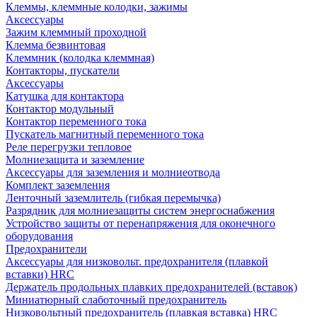
Клеммы, клеммные колодки, зажимы
Аксессуары
Зажим клеммный проходной
Клемма безвинтовая
Клеммник (колодка клеммная)
Контакторы, пускатели
Аксессуары
Катушка для контактора
Контактор модульный
Контактор переменного тока
Пускатель магнитный переменного тока
Реле перегрузки тепловое
Молниезащита и заземление
Аксессуары для заземления и молниеотвода
Комплект заземления
Ленточный заземлитель (гибкая перемычка)
Разрядник для молниезащиты систем энергоснабжения
Устройство защиты от перенапряжения для оконечного
оборудования
Предохранители
Аксессуары для низковольт. предохранителя (плавкой
вставки) HRC
Держатель продольных плавких предохранителей (вставок)
Миниатюрный слаботочный предохранитель
Низковольтный предохранитель (плавкая вставка) HRC