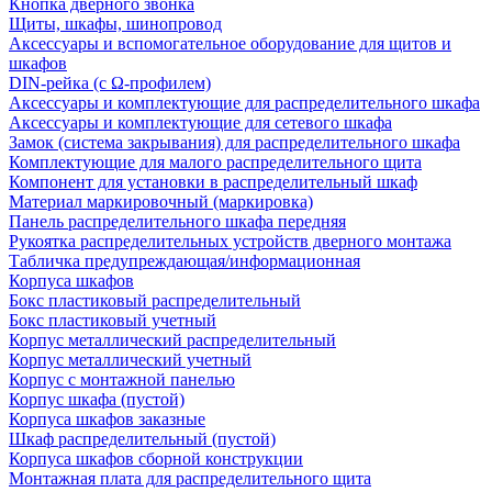
Кнопка дверного звонка
Щиты, шкафы, шинопровод
Аксессуары и вспомогательное оборудование для щитов и
шкафов
DIN-рейка (с Ω-профилем)
Аксессуары и комплектующие для распределительного шкафа
Аксессуары и комплектующие для сетевого шкафа
Замок (система закрывания) для распределительного шкафа
Комплектующие для малого распределительного щита
Компонент для установки в распределительный шкаф
Материал маркировочный (маркировка)
Панель распределительного шкафа передняя
Рукоятка распределительных устройств дверного монтажа
Табличка предупреждающая/информационная
Корпуса шкафов
Бокс пластиковый распределительный
Бокс пластиковый учетный
Корпус металлический распределительный
Корпус металлический учетный
Корпус с монтажной панелью
Корпус шкафа (пустой)
Корпуса шкафов заказные
Шкаф распределительный (пустой)
Корпуса шкафов сборной конструкции
Монтажная плата для распределительного щита