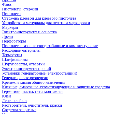
Флюс
Пистолеты, стержни
Пистолеты
Стержень клеевой для клеевого пистолета
Устройства и материалы для печати и маркировки
Маркеры
Электроинструмент и оснастка
Дрели
Перфораторы
Пистолеты газовые гвоздезабивные и комплектующие
Расходные материалы
Термофены
Шлифмашины
Шуруповерты, отвертки
Электроинструмент прочий
Установки генераторные (электростанции)
Генератор электроэнергии
Крепеж и химия общего назначения
Клеящие, смазочные, герметизирующие и защитные средства
Герметики, пасты, пена монтажная
Клей
Лента клейкая
Растворители, очистители, краски
Средства защитные