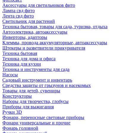
Аксессуары для светильников фито
Лампа свд фито
Лента свд фито
Светильник для растений
Техника бытовая, товары для сада, туризма, отдыха
Автоэлектрика, автоаксессуары
Инверторы, адапторы
Клеммы, провода аккумуляторные, автоаксессуары
Штекеры и разветвители прикуривателя
Техника бытовая
Техника для дома и офиса
Техника для кухни
Техника и инструменты для сада
Насосы
Садовый инструмент и инвентарь
Средства защиты от грызунов и насекомых
Товары для детей, сувениры
Конструкторы
Наборы для творчества, глобусы
Приборы для выжигания
Ручки 3D
Фонари, переносные световые приборы
Фонари универсальные и прочие
Фонарь головной