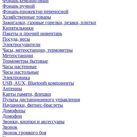
Фонарь кемпинговый
Фонарь ручной
Фонарь-прожектор переносной
Хозяйственные товары
Зажигалки, газовые горелки, резаки, плитки
Кипятильники
Пакеты и прочий инвентарь
Посуда, весы
Электросушители
Часы, метеостанции, термометры
Метеостанции
Термометры бытовые
Часы настенные
Часы настольные
Электроника
USB, AUX, Bluetooth компоненты
Антенны
Карты памяти, флешки
Пульты дистанционного управления
Наушники, фитнес-браслеты
Домофоны
Домофон
Звонки, кнопки и аксессуары
Звонок
Звонок громкого боя