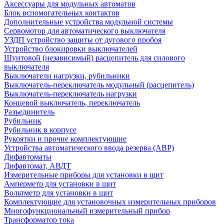
Аксессуары для модульных автоматов
Блок вспомогательных контактов
Дополнительные устройства модульной системы
Сервомотор для автоматического выключателя
УЗДП устройство защиты от дугового пробоя
Устройство блокировки выключателей
Шунтовой (независимый) расцепитель для силового
выключателя
Выключатели нагрузки, рубильники
Выключатель-переключатель модульный (расцепитель)
Выключатель-переключатель нагрузки
Концевой выключатель, переключатель
Разъединитель
Рубильник
Рубильник в корпусе
Рукоятки и прочие комплектующие
Устройства автоматического ввода резерва (АВР)
Дифавтоматы
Дифавтомат, АВДТ
Измерительные приборы для установки в щит
Амперметр для установки в щит
Вольтметр для установки в щит
Комплектующие для установочных измерительных приборов
Многофункциональный измерительный прибор
Трансформатор тока