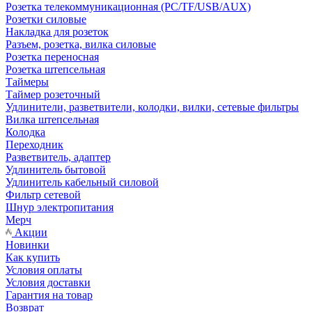
Розетка телекоммуникационная (PC/TF/USB/AUX)
Розетки силовые
Накладка для розеток
Разъем, розетка, вилка силовые
Розетка переносная
Розетка штепсельная
Таймеры
Таймер розеточный
Удлинители, разветвители, колодки, вилки, сетевые фильтры
Вилка штепсельная
Колодка
Переходник
Разветвитель, адаптер
Удлинитель бытовой
Удлинитель кабельный силовой
Фильтр сетевой
Шнур электропитания
Мерч
Акции
Новинки
Как купить
Условия оплаты
Условия доставки
Гарантия на товар
Возврат