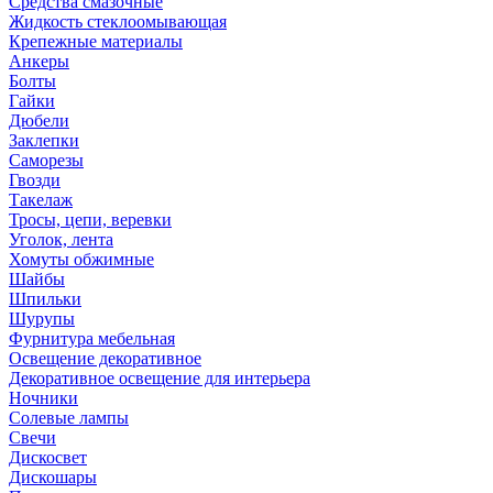
Средства смазочные
Жидкость стеклоомывающая
Крепежные материалы
Анкеры
Болты
Гайки
Дюбели
Заклепки
Саморезы
Гвозди
Такелаж
Тросы, цепи, веревки
Уголок, лента
Хомуты обжимные
Шайбы
Шпильки
Шурупы
Фурнитура мебельная
Освещение декоративное
Декоративное освещение для интерьера
Ночники
Солевые лампы
Свечи
Дискосвет
Дискошары