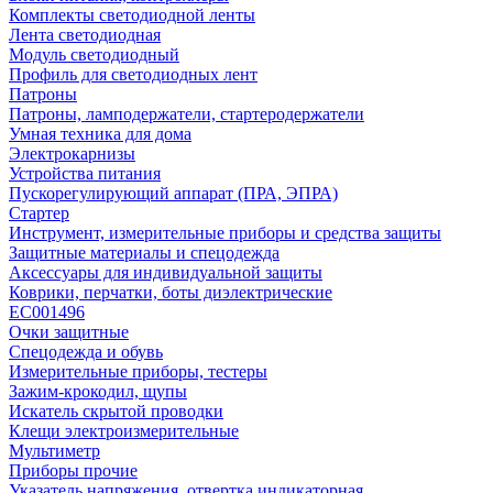
Комплекты светодиодной ленты
Лента светодиодная
Модуль светодиодный
Профиль для светодиодных лент
Патроны
Патроны, ламподержатели, стартеродержатели
Умная техника для дома
Электрокарнизы
Устройства питания
Пускорегулирующий аппарат (ПРА, ЭПРА)
Стартер
Инструмент, измерительные приборы и средства защиты
Защитные материалы и спецодежда
Аксессуары для индивидуальной защиты
Коврики, перчатки, боты диэлектрические
EC001496
Очки защитные
Спецодежда и обувь
Измерительные приборы, тестеры
Зажим-крокодил, щупы
Искатель скрытой проводки
Клещи электроизмерительные
Мультиметр
Приборы прочие
Указатель напряжения, отвертка индикаторная