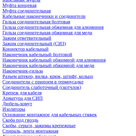
Муфта концевая
Муфта соединительная
Кабельные наконечники и соединители
Гильза соединительная болтовая
Гильза соединительная обжимная для алюминия
Гильза соединительная обжимная для меди
Зажим ответвительный
Зажим соединительный (СИЗ)
Коннектор кабельный
Наконечник кабельный болтовой
Наконечник кабельный обжимной для алюминия
Наконечник кабельный обжимной для меди
Наконечник-гильза
Разъем штекер, вилка, крюк, штифт, кольцо
Соединители с припоем в термоусадке
Соединитель слаботочный (скотчлок)
Крепеж для кабеля
Арматура для СИП
Дюбель-хомут
Изоляторы
Основание монтажное для кабельных стяжек
Скоба под гвоздь
Скобы, серьги, зажимы крепежные
Спираль, лента монтажная