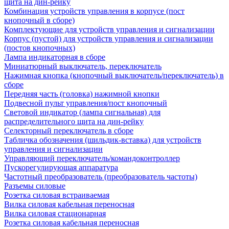
щита на дин-рейку
Комбинация устройств управления в корпусе (пост
кнопочный в сборе)
Комплектующие для устройств управления и сигнализации
Корпус (пустой) для устройств управления и сигнализации
(постов кнопочных)
Лампа индикаторная в сборе
Миниатюрный выключатель, переключатель
Нажимная кнопка (кнопочный выключатель/переключатель) в
сборе
Передняя часть (головка) нажимной кнопки
Подвесной пульт управления/пост кнопочный
Световой индикатор (лампа сигнальная) для
распределительного щита на дин-рейку
Селекторный переключатель в сборе
Табличка обозначения (шильдик-вставка) для устройств
управления и сигнализации
Управляющий переключатель/командоконтроллер
Пускорегулирующая аппаратура
Частотный преобразователь (преобразователь частоты)
Разъемы силовые
Розетка силовая встраиваемая
Вилка силовая кабельная переносная
Вилка силовая стационарная
Розетка силовая кабельная переносная