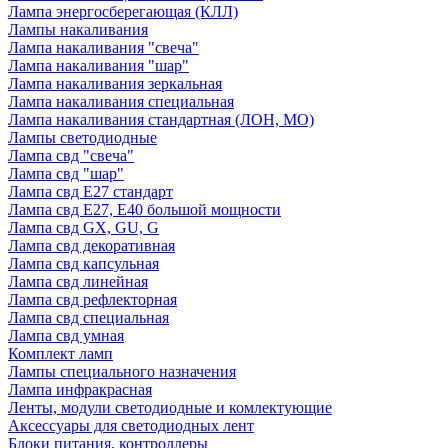
Лампа энергосберегающая (КЛЛ)
Лампы накаливания
Лампа накаливания "свеча"
Лампа накаливания "шар"
Лампа накаливания зеркальная
Лампа накаливания специальная
Лампа накаливания стандартная (ЛОН, МО)
Лампы светодиодные
Лампа свд "свеча"
Лампа свд "шар"
Лампа свд E27 стандарт
Лампа свд E27, Е40 большой мощности
Лампа свд GX, GU, G
Лампа свд декоративная
Лампа свд капсульная
Лампа свд линейная
Лампа свд рефлекторная
Лампа свд специальная
Лампа свд умная
Комплект ламп
Лампы специального назначения
Лампа инфракрасная
Ленты, модули светодиодные и комлектующие
Аксессуары для светодиодных лент
Блоки питания, контроллеры