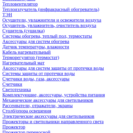
Тепловентилятор
Теплоизлучатель (инфракрасный обогреватель)
ТЭН
Осушители, увлажнители и освежители воздуха
Осушитель, увлажнитель, очиститель воздуха
Сушитель (сушилка)
Системы обогрева, теплый пол, термостаты
Аксессуары для систем обогрева
Датчик температуры, влажности
Кабель нагревательный
Терморегулятор (термостат)
Нагревательный мат
Аксессуары для систем защиты от протечки воды
Системы защиты от протечки воды
Счетчики воды, газа, аксессуары
Счетчики
Светотехника
Комплектующие, аксессуары, устройства питания
Механические аксессуары для светильников
Рассеиватели, отражатели, экраны
Столб/опора освещения
Электрические аксессуары для светильников
Прожекторы и светильники направленного света
Прожектор
Прожектор переносной