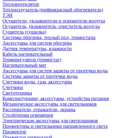
Тепловентилятор
Теплоизлучатель (инфракрасный обогреватель)
ТЭН
Осушители, увлажнители и освежители воздуха
Осушитель, увлажнитель, очиститель воздуха
Сушитель (сушилка)
Системы обогрева, теплый пол, термостаты
Аксессуары для систем обогрева
Датчик температуры, влажности
Кабель нагревательный
Терморегулятор (термостат)
Нагревательный мат
Аксессуары для систем защиты от протечки воды
Системы защиты от протечки воды
Счетчики воды, газа, аксессуары
Счетчики
Светотехника
Комплектующие, аксессуары, устройства питания
Механические аксессуары для светильников
Рассеиватели, отражатели, экраны
Столб/опора освещения
Электрические аксессуары для светильников
Прожекторы и светильники направленного света
Прожектор
Прожектор переносной