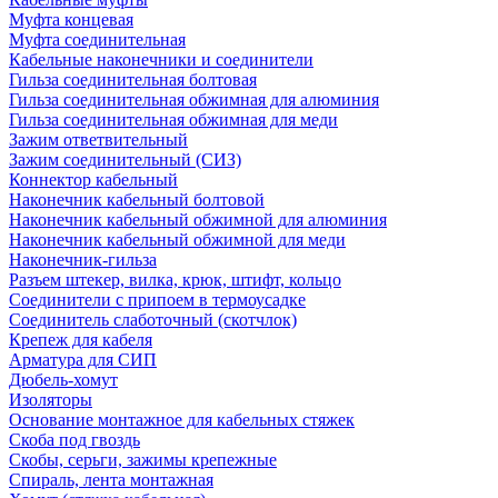
Муфта концевая
Муфта соединительная
Кабельные наконечники и соединители
Гильза соединительная болтовая
Гильза соединительная обжимная для алюминия
Гильза соединительная обжимная для меди
Зажим ответвительный
Зажим соединительный (СИЗ)
Коннектор кабельный
Наконечник кабельный болтовой
Наконечник кабельный обжимной для алюминия
Наконечник кабельный обжимной для меди
Наконечник-гильза
Разъем штекер, вилка, крюк, штифт, кольцо
Соединители с припоем в термоусадке
Соединитель слаботочный (скотчлок)
Крепеж для кабеля
Арматура для СИП
Дюбель-хомут
Изоляторы
Основание монтажное для кабельных стяжек
Скоба под гвоздь
Скобы, серьги, зажимы крепежные
Спираль, лента монтажная