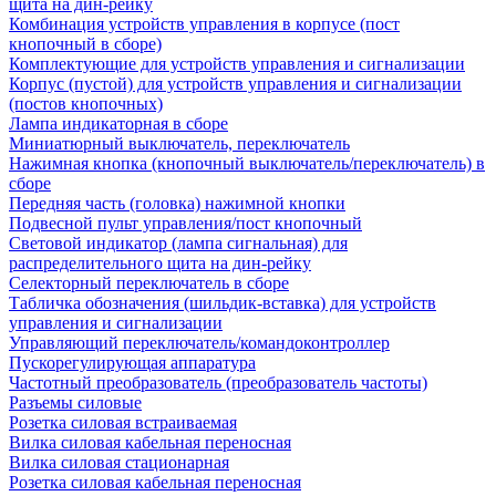
щита на дин-рейку
Комбинация устройств управления в корпусе (пост
кнопочный в сборе)
Комплектующие для устройств управления и сигнализации
Корпус (пустой) для устройств управления и сигнализации
(постов кнопочных)
Лампа индикаторная в сборе
Миниатюрный выключатель, переключатель
Нажимная кнопка (кнопочный выключатель/переключатель) в
сборе
Передняя часть (головка) нажимной кнопки
Подвесной пульт управления/пост кнопочный
Световой индикатор (лампа сигнальная) для
распределительного щита на дин-рейку
Селекторный переключатель в сборе
Табличка обозначения (шильдик-вставка) для устройств
управления и сигнализации
Управляющий переключатель/командоконтроллер
Пускорегулирующая аппаратура
Частотный преобразователь (преобразователь частоты)
Разъемы силовые
Розетка силовая встраиваемая
Вилка силовая кабельная переносная
Вилка силовая стационарная
Розетка силовая кабельная переносная