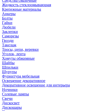
Средства смазочные
Жидкость стеклоомывающая
Крепежные материалы
Анкеры
Болты
Гайки
Дюбели
Заклепки
Саморезы
Гвозди
Такелаж
Тросы, цепи, веревки
Уголок, лента
Хомуты обжимные
Шайбы
Шпильки
Шурупы
Фурнитура мебельная
Освещение декоративное
Декоративное освещение для интерьера
Ночники
Солевые лампы
Свечи
Дискосвет
Дискошары