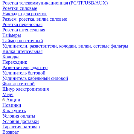
Розетка телекоммуникационная (PC/TF/USB/AUX)
Розетки силовые
Накладка для розеток
Разъем, розетка, вилка силовые
Розетка переносная
Розетка штепсельная
Таймеры
Таймер розеточный
Удлинители, разветвители, колодки, вилки, сетевые фильтры
Вилка штепсельная
Колодка
Переходник
Разветвитель, адаптер
Удлинитель бытовой
Удлинитель кабельный силовой
Фильтр сетевой
Шнур электропитания
Мерч
Акции
Новинки
Как купить
Условия оплаты
Условия доставки
Гарантия на товар
Возврат