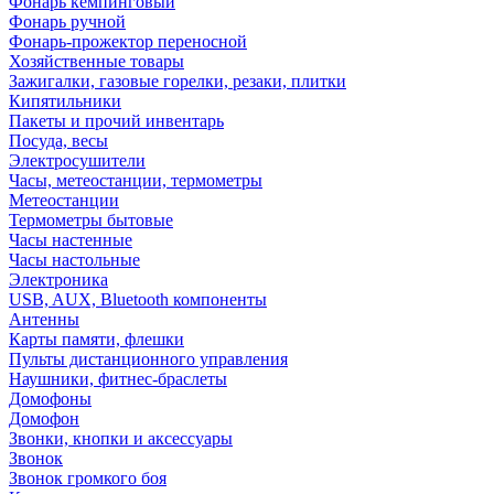
Фонарь кемпинговый
Фонарь ручной
Фонарь-прожектор переносной
Хозяйственные товары
Зажигалки, газовые горелки, резаки, плитки
Кипятильники
Пакеты и прочий инвентарь
Посуда, весы
Электросушители
Часы, метеостанции, термометры
Метеостанции
Термометры бытовые
Часы настенные
Часы настольные
Электроника
USB, AUX, Bluetooth компоненты
Антенны
Карты памяти, флешки
Пульты дистанционного управления
Наушники, фитнес-браслеты
Домофоны
Домофон
Звонки, кнопки и аксессуары
Звонок
Звонок громкого боя