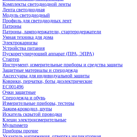
Комплекты светодиодной ленты
Лента светодиодная
Модуль светодиодный
Профиль для светодиодных лент
Патроны
Патроны, ламподержатели, стартеродержатели
Умная техника для дома
Электрокарнизы
Устройства питания
Пускорегулирующий аппарат (ПРА, ЭПРА)
Стартер
Инструмент, измерительные приборы и средства защиты
Защитные материалы и спецодежда
Аксессуары для индивидуальной защиты
Коврики, перчатки, боты диэлектрические
EC001496
Очки защитные
Спецодежда и обувь
Измерительные приборы, тестеры
Зажим-крокодил, щупы
Искатель скрытой проводки
Клещи электроизмерительные
Мультиметр
Приборы прочие
Указатель напряжения, отвертка индикаторная