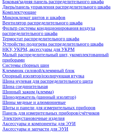
Боковая/задняя панель распределительного шкафа
Дверь/панель управления распределительного шкафа
Комплектующие
Микроклимат щитов и шкафов
Вентилятор распределительного шкафа
Фильтр системы кондиционирования воздуха
распределительного шкафа
Термостат распределительного шкафа
Устройство подогрева распределительного шкафа
НКУ, УКРМ, аксессуары для УКРМ
Малый распределительный щит, укомплектованный
приборами
Системы сборных шин
Клеммник силовой/клеммный блок
Опорный изолятор/изолирующая втулка
Шина нулевая для распределительного щита
Шина соединительная
Шинный зажим (клемма)
Шинодержатель (шинный изолятор)
Шины медные и алюминиевые
Щиты и панели для измерительных приборов
Панель для измерительных приборов/счётчиков
Электроустановочные изделия
Аксессуары и компоненты для ЭУИ
Аксессуары и запчасти для ЭУИ