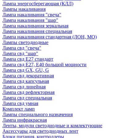
Лампа энергосберегающая (КЛЛ)
Лампы накаливания
Лампа накаливания "свеча"
Лампа накаливания "шар"
Лампа накаливания зеркальная
Лампа накаливания специальная
Лампа накаливания стандартная (ЛОН, МО)
Лампы светодиодные
Лампа свд "свеча"
Лампа свд "шар"
Лампа свд E27 стандарт
Лампа свд E27, Е40 большой мощности
Лампа свд GX, GU, G
Лампа свд декоративная
Лампа свд капсульная
Лампа свд линейная
Лампа свд рефлекторная
Лампа свд специальная
Лампа свд умная
Комплект ламп
Лампы специального назначения
Лампа инфракрасная
Ленты, модули светодиодные и комлектующие
Аксессуары для светодиодных лент
Блоки питания, контроллеры