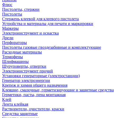
Флюс
Пистолеты, стержни
Пистолеты
Стержень клеевой для клеевого пистолета
Устройства и материалы для печати и маркировки
Маркеры
Электроинструмент и оснастка
Дрели
Перфораторы
Пистолеты газовые гвоздезабивные и комплектующие
Расходные материалы
Термофены
Шлифмашины
Шуруповерты, отвертки
Электроинструмент прочий
Установки генераторные (электростанции)
Генератор электроэнергии
Крепеж и химия общего назначения
Клеящие, смазочные, герметизирующие и защитные средства
Герметики, пасты, пена монтажная
Клей
Лента клейкая
Растворители, очистители, краски
Средства защитные