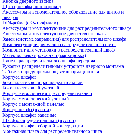
Кнопка дверного звонка
Щиты, шкафы, шинопровод
Аксессуары и вспомогательное оборудование для щитов и
шкафов
DIN-рейка (с Ω-профилем)
Аксессуары и комплектующие для распределительного шкафа
Аксессуары и комплектующие для сетевого шкафа
Замок (система закрывания) для распределительного шкафа
Комплектующие для малого распределительного щита
Компонент для установки в распределительный шкаф
Материал маркировочный (маркировка)
Панель распределительного шкафа передняя
Рукоятка распределительных устройств дверного монтажа
Табличка предупреждающая/информационная
Корпуса шкафов
Бокс пластиковый распределительный
Бокс пластиковый учетный
Корпус металлический распределительный
Корпус металлический учетный
Корпус с монтажной панелью
Корпус шкафа (пустой)
Корпуса шкафов заказные
Шкаф распределительный (пустой)
Корпуса шкафов сборной конструкции
Монтажная плата для распределительного щита