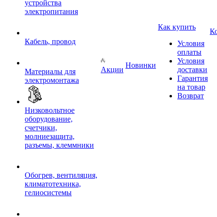
устройства
электропитания
Как купить
К
Кабель, провод
Условия
оплаты
Условия
Новинки
Акции
доставки
Материалы для
Гарантия
электромонтажа
на товар
Возврат
Низковольтное
оборудование,
счетчики,
молниезащита,
разъемы, клеммники
Обогрев, вентиляция,
климатотехника,
гелиосистемы