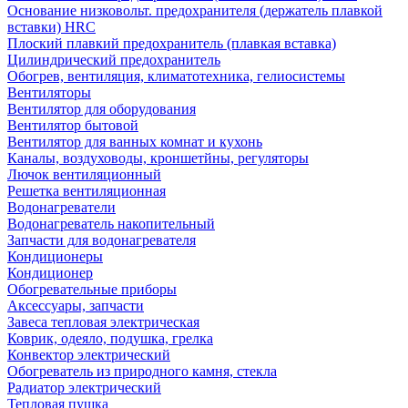
Основание низковольт. предохранителя (держатель плавкой
вставки) HRC
Плоский плавкий предохранитель (плавкая вставка)
Цилиндрический предохранитель
Обогрев, вентиляция, климатотехника, гелиосистемы
Вентиляторы
Вентилятор для оборудования
Вентилятор бытовой
Вентилятор для ванных комнат и кухонь
Каналы, воздуховоды, кроншетйны, регуляторы
Лючок вентиляционный
Решетка вентиляционная
Водонагреватели
Водонагреватель накопительный
Запчасти для водонагревателя
Кондиционеры
Кондиционер
Обогревательные приборы
Аксессуары, запчасти
Завеса тепловая электрическая
Коврик, одеяло, подушка, грелка
Конвектор электрический
Обогреватель из природного камня, стекла
Радиатор электрический
Тепловая пушка