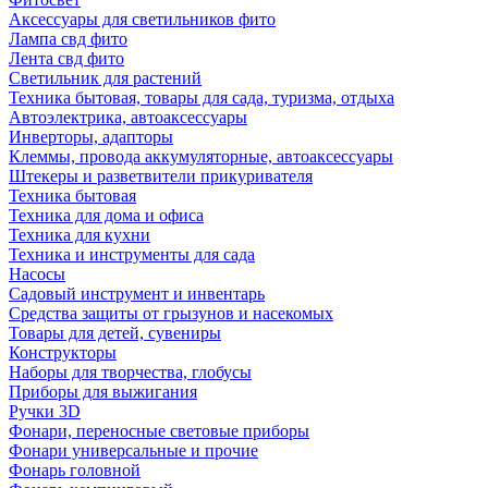
Аксессуары для светильников фито
Лампа свд фито
Лента свд фито
Светильник для растений
Техника бытовая, товары для сада, туризма, отдыха
Автоэлектрика, автоаксессуары
Инверторы, адапторы
Клеммы, провода аккумуляторные, автоаксессуары
Штекеры и разветвители прикуривателя
Техника бытовая
Техника для дома и офиса
Техника для кухни
Техника и инструменты для сада
Насосы
Садовый инструмент и инвентарь
Средства защиты от грызунов и насекомых
Товары для детей, сувениры
Конструкторы
Наборы для творчества, глобусы
Приборы для выжигания
Ручки 3D
Фонари, переносные световые приборы
Фонари универсальные и прочие
Фонарь головной