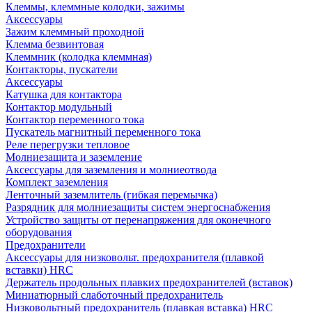
Клеммы, клеммные колодки, зажимы
Аксессуары
Зажим клеммный проходной
Клемма безвинтовая
Клеммник (колодка клеммная)
Контакторы, пускатели
Аксессуары
Катушка для контактора
Контактор модульный
Контактор переменного тока
Пускатель магнитный переменного тока
Реле перегрузки тепловое
Молниезащита и заземление
Аксессуары для заземления и молниеотвода
Комплект заземления
Ленточный заземлитель (гибкая перемычка)
Разрядник для молниезащиты систем энергоснабжения
Устройство защиты от перенапряжения для оконечного
оборудования
Предохранители
Аксессуары для низковольт. предохранителя (плавкой
вставки) HRC
Держатель продольных плавких предохранителей (вставок)
Миниатюрный слаботочный предохранитель
Низковольтный предохранитель (плавкая вставка) HRC