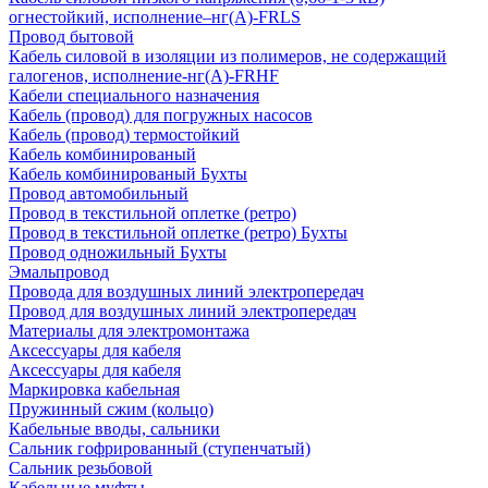
огнестойкий, исполнение–нг(А)-FRLS
Провод бытовой
Кабель силовой в изоляции из полимеров, не содержащий
галогенов, исполнение-нг(А)-FRHF
Кабели специального назначения
Кабель (провод) для погружных насосов
Кабель (провод) термостойкий
Кабель комбинированый
Кабель комбинированый Бухты
Провод автомобильный
Провод в текстильной оплетке (ретро)
Провод в текстильной оплетке (ретро) Бухты
Провод одножильный Бухты
Эмальпровод
Провода для воздушных линий электропередач
Провод для воздушных линий электропередач
Материалы для электромонтажа
Аксессуары для кабеля
Аксессуары для кабеля
Маркировка кабельная
Пружинный сжим (кольцо)
Кабельные вводы, сальники
Сальник гофрированный (ступенчатый)
Сальник резьбовой
Кабельные муфты