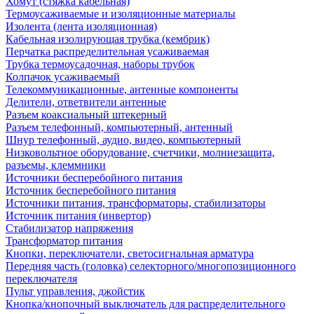
Хомут (стяжка кабельная)
Термоусаживаемые и изоляционные материалы
Изолента (лента изоляционная)
Кабельная изолирующая трубка (кембрик)
Перчатка распределительная усаживаемая
Трубка термоусадочная, наборы трубок
Колпачок усаживаемый
Телекоммуникационные, антенные компоненты
Делители, ответвители антенные
Разъем коаксиальный штекерный
Разъем телефонный, компьютерный, антенный
Шнур телефонный, аудио, видео, компьютерный
Низковольтное оборудование, счетчики, молниезащита,
разъемы, клеммники
Источники бесперебойного питания
Источник бесперебойного питания
Источники питания, трансформаторы, стабилизаторы
Источник питания (инвертор)
Стабилизатор напряжения
Трансформатор питания
Кнопки, переключатели, светосигнальная арматура
Передняя часть (головка) селекторного/многопозиционного
переключателя
Пульт управления, джойстик
Кнопка/кнопочный выключатель для распределительного