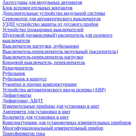
Аксессуары для модульных автоматов
Блок вспомогательных контактов
Дополнительные устройства модульной системы
Сервомотор для автоматического выключателя
УЗДП устройство защиты от дугового пробоя
Устройство блокировки выключателей
Шунтовой (независимый) расцепитель для силового
выключателя
Выключатели нагрузки, рубильники
Выключатель-переключатель модульный (расцепитель)
Выключатель-переключатель нагрузки
Концевой выключатель, переключатель
Разъединитель
Рубильник
Рубильник в корпусе
Рукоятки и прочие комплектующие
Устройства автоматического ввода резерва (АВР)
Дифавтоматы
Дифавтомат, АВДТ
Измерительные приборы для установки в щит
Амперметр для установки в щит
Вольтметр для установки в щит
Комплектующие для установочных измерительных приборов
Многофункциональный измерительный прибор
Трансформатор тока