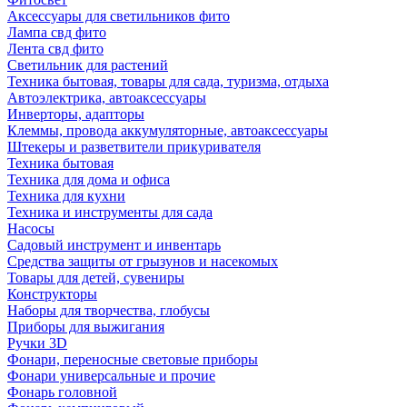
Аксессуары для светильников фито
Лампа свд фито
Лента свд фито
Светильник для растений
Техника бытовая, товары для сада, туризма, отдыха
Автоэлектрика, автоаксессуары
Инверторы, адапторы
Клеммы, провода аккумуляторные, автоаксессуары
Штекеры и разветвители прикуривателя
Техника бытовая
Техника для дома и офиса
Техника для кухни
Техника и инструменты для сада
Насосы
Садовый инструмент и инвентарь
Средства защиты от грызунов и насекомых
Товары для детей, сувениры
Конструкторы
Наборы для творчества, глобусы
Приборы для выжигания
Ручки 3D
Фонари, переносные световые приборы
Фонари универсальные и прочие
Фонарь головной