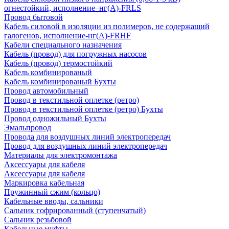
огнестойкий, исполнение–нг(А)-FRLS
Провод бытовой
Кабель силовой в изоляции из полимеров, не содержащий
галогенов, исполнение-нг(А)-FRHF
Кабели специального назначения
Кабель (провод) для погружных насосов
Кабель (провод) термостойкий
Кабель комбинированый
Кабель комбинированый Бухты
Провод автомобильный
Провод в текстильной оплетке (ретро)
Провод в текстильной оплетке (ретро) Бухты
Провод одножильный Бухты
Эмальпровод
Провода для воздушных линий электропередач
Провод для воздушных линий электропередач
Материалы для электромонтажа
Аксессуары для кабеля
Аксессуары для кабеля
Маркировка кабельная
Пружинный сжим (кольцо)
Кабельные вводы, сальники
Сальник гофрированный (ступенчатый)
Сальник резьбовой
Кабельные муфты