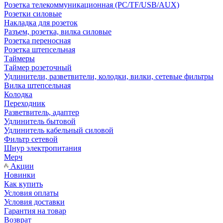
Розетка телекоммуникационная (PC/TF/USB/AUX)
Розетки силовые
Накладка для розеток
Разъем, розетка, вилка силовые
Розетка переносная
Розетка штепсельная
Таймеры
Таймер розеточный
Удлинители, разветвители, колодки, вилки, сетевые фильтры
Вилка штепсельная
Колодка
Переходник
Разветвитель, адаптер
Удлинитель бытовой
Удлинитель кабельный силовой
Фильтр сетевой
Шнур электропитания
Мерч
Акции
Новинки
Как купить
Условия оплаты
Условия доставки
Гарантия на товар
Возврат