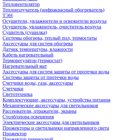
Тепловентилятор
Теплоизлучатель (инфракрасный обогреватель)
ТЭН
Осушители, увлажнители и освежители воздуха
Осушитель, увлажнитель, очиститель воздуха
Сушитель (сушилка)
Системы обогрева, теплый пол, термостаты
Аксессуары для систем обогрева
Датчик температуры, влажности
Кабель нагревательный
Терморегулятор (термостат)
Нагревательный мат
Аксессуары для систем защиты от протечки воды
Системы защиты от протечки воды
Счетчики воды, газа, аксессуары
Счетчики
Светотехника
Комплектующие, аксессуары, устройства питания
Механические аксессуары для светильников
Рассеиватели, отражатели, экраны
Столб/опора освещения
Электрические аксессуары для светильников
Прожекторы и светильники направленного света
Прожектор
Прожектор переносной