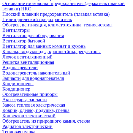
Основание низковольт. предохранителя (держатель плавкой
вставки) HRC
Плоский плавкий предохранитель (плавкая вставка)
Цилиндрический предохранитель
Обогрев, вентиляция, климатотехника, гелиосистемы
Вентиляторы
Вентилятор для оборудования
Вентилятор бытовой
Вентилятор для ванных комнат и кухонь
Каналы, воздуховоды, кроншетйны, регуляторы
Лючок вентиляционный
Решетка вентиляционная
Водонагреватели
Водонагреватель накопительный
Запчасти для водонагревателя
Кондиционеры
Кондиционер
Обогревательные приборы
Аксессуары, запчасти
Завеса тепловая электрическая
Коврик, одеяло, подушка, грелка
Конвектор электрический
Обогреватель из природного камня, стекла
Радиатор электрический
Тепловая пушка