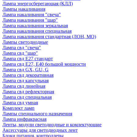
Лампа энергосберегающая (КЛЛ)
Лампы накаливания
Лампа накаливания "свеча"
Лампа накаливания "шар"
Лампа накаливания зеркальная
Лампа накаливания специальная
Лампа накаливания стандартная (ЛОН, МО)
Лампы светодиодные
Лампа свд "свеча"
Лампа свд "шар"
Лампа свд E27 стандарт
Лампа свд E27, Е40 большой мощности
Лампа свд GX, GU, G
Лампа свд декоративная
Лампа свд капсульная
Лампа свд линейная
Лампа свд рефлекторная
Лампа свд специальная
Лампа свд умная
Комплект ламп
Лампы специального назначения
Лампа инфракрасная
Ленты, модули светодиодные и комлектующие
Аксессуары для светодиодных лент
Блоки питания, контроллеры