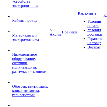
устройства
электропитания
Как купить
К
Кабель, провод
Условия
оплаты
Условия
Новинки
Акции
доставки
Материалы для
Гарантия
электромонтажа
на товар
Возврат
Низковольтное
оборудование,
счетчики,
молниезащита,
разъемы, клеммники
Обогрев, вентиляция,
климатотехника,
гелиосистемы