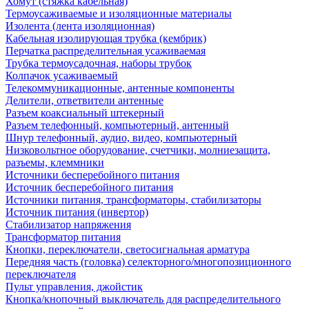
Хомут (стяжка кабельная)
Термоусаживаемые и изоляционные материалы
Изолента (лента изоляционная)
Кабельная изолирующая трубка (кембрик)
Перчатка распределительная усаживаемая
Трубка термоусадочная, наборы трубок
Колпачок усаживаемый
Телекоммуникационные, антенные компоненты
Делители, ответвители антенные
Разъем коаксиальный штекерный
Разъем телефонный, компьютерный, антенный
Шнур телефонный, аудио, видео, компьютерный
Низковольтное оборудование, счетчики, молниезащита,
разъемы, клеммники
Источники бесперебойного питания
Источник бесперебойного питания
Источники питания, трансформаторы, стабилизаторы
Источник питания (инвертор)
Стабилизатор напряжения
Трансформатор питания
Кнопки, переключатели, светосигнальная арматура
Передняя часть (головка) селекторного/многопозиционного
переключателя
Пульт управления, джойстик
Кнопка/кнопочный выключатель для распределительного