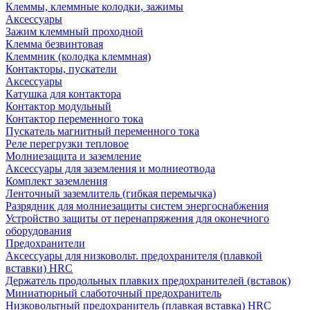
Клеммы, клеммные колодки, зажимы
Аксессуары
Зажим клеммный проходной
Клемма безвинтовая
Клеммник (колодка клеммная)
Контакторы, пускатели
Аксессуары
Катушка для контактора
Контактор модульный
Контактор переменного тока
Пускатель магнитный переменного тока
Реле перегрузки тепловое
Молниезащита и заземление
Аксессуары для заземления и молниеотвода
Комплект заземления
Ленточный заземлитель (гибкая перемычка)
Разрядник для молниезащиты систем энергоснабжения
Устройство защиты от перенапряжения для оконечного
оборудования
Предохранители
Аксессуары для низковольт. предохранителя (плавкой
вставки) HRC
Держатель продольных плавких предохранителей (вставок)
Миниатюрный слаботочный предохранитель
Низковольтный предохранитель (плавкая вставка) HRC