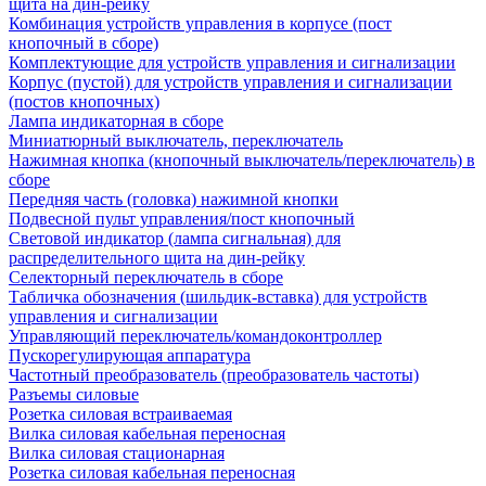
щита на дин-рейку
Комбинация устройств управления в корпусе (пост
кнопочный в сборе)
Комплектующие для устройств управления и сигнализации
Корпус (пустой) для устройств управления и сигнализации
(постов кнопочных)
Лампа индикаторная в сборе
Миниатюрный выключатель, переключатель
Нажимная кнопка (кнопочный выключатель/переключатель) в
сборе
Передняя часть (головка) нажимной кнопки
Подвесной пульт управления/пост кнопочный
Световой индикатор (лампа сигнальная) для
распределительного щита на дин-рейку
Селекторный переключатель в сборе
Табличка обозначения (шильдик-вставка) для устройств
управления и сигнализации
Управляющий переключатель/командоконтроллер
Пускорегулирующая аппаратура
Частотный преобразователь (преобразователь частоты)
Разъемы силовые
Розетка силовая встраиваемая
Вилка силовая кабельная переносная
Вилка силовая стационарная
Розетка силовая кабельная переносная