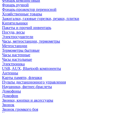
Фонарь кемпинговый
Фонарь ручной
Фонарь-прожектор переносной
Хозяйственные товары
Зажигалки, газовые горелки, резаки, плитки
Кипятильники
Пакеты и прочий инвентарь
Посуда, весы
Электросушители
Часы, метеостанции, термометры
Метеостанции
Термометры бытовые
Часы настенные
Часы настольные
Электроника
USB, AUX, Bluetooth компоненты
Антенны
Карты памяти, флешки
Пульты дистанционного управления
Наушники, фитнес-браслеты
Домофоны
Домофон
Звонки, кнопки и аксессуары
Звонок
Звонок громкого боя