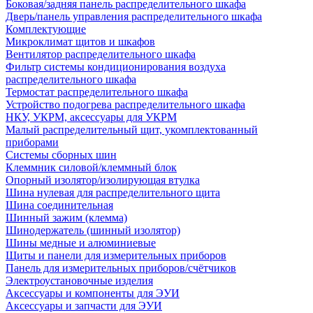
Боковая/задняя панель распределительного шкафа
Дверь/панель управления распределительного шкафа
Комплектующие
Микроклимат щитов и шкафов
Вентилятор распределительного шкафа
Фильтр системы кондиционирования воздуха
распределительного шкафа
Термостат распределительного шкафа
Устройство подогрева распределительного шкафа
НКУ, УКРМ, аксессуары для УКРМ
Малый распределительный щит, укомплектованный
приборами
Системы сборных шин
Клеммник силовой/клеммный блок
Опорный изолятор/изолирующая втулка
Шина нулевая для распределительного щита
Шина соединительная
Шинный зажим (клемма)
Шинодержатель (шинный изолятор)
Шины медные и алюминиевые
Щиты и панели для измерительных приборов
Панель для измерительных приборов/счётчиков
Электроустановочные изделия
Аксессуары и компоненты для ЭУИ
Аксессуары и запчасти для ЭУИ