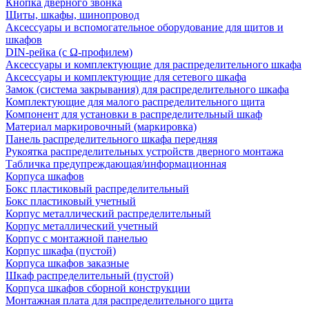
Кнопка дверного звонка
Щиты, шкафы, шинопровод
Аксессуары и вспомогательное оборудование для щитов и
шкафов
DIN-рейка (с Ω-профилем)
Аксессуары и комплектующие для распределительного шкафа
Аксессуары и комплектующие для сетевого шкафа
Замок (система закрывания) для распределительного шкафа
Комплектующие для малого распределительного щита
Компонент для установки в распределительный шкаф
Материал маркировочный (маркировка)
Панель распределительного шкафа передняя
Рукоятка распределительных устройств дверного монтажа
Табличка предупреждающая/информационная
Корпуса шкафов
Бокс пластиковый распределительный
Бокс пластиковый учетный
Корпус металлический распределительный
Корпус металлический учетный
Корпус с монтажной панелью
Корпус шкафа (пустой)
Корпуса шкафов заказные
Шкаф распределительный (пустой)
Корпуса шкафов сборной конструкции
Монтажная плата для распределительного щита