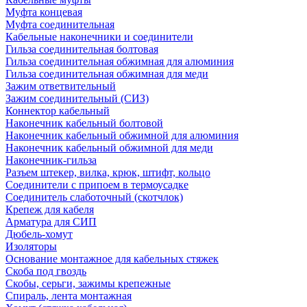
Муфта концевая
Муфта соединительная
Кабельные наконечники и соединители
Гильза соединительная болтовая
Гильза соединительная обжимная для алюминия
Гильза соединительная обжимная для меди
Зажим ответвительный
Зажим соединительный (СИЗ)
Коннектор кабельный
Наконечник кабельный болтовой
Наконечник кабельный обжимной для алюминия
Наконечник кабельный обжимной для меди
Наконечник-гильза
Разъем штекер, вилка, крюк, штифт, кольцо
Соединители с припоем в термоусадке
Соединитель слаботочный (скотчлок)
Крепеж для кабеля
Арматура для СИП
Дюбель-хомут
Изоляторы
Основание монтажное для кабельных стяжек
Скоба под гвоздь
Скобы, серьги, зажимы крепежные
Спираль, лента монтажная