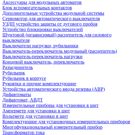
Аксессуары для модульных автоматов
Блок вспомогательных контактов
Дополнительные устройства модульной системы
Сервомотор для автоматического выключателя
УЗДП устройство защиты от дугового пробоя
Устройство блокировки выключателей
Шунтовой (независимый) расцепитель для силового
выключателя
Выключатели нагрузки, рубильники
Выключатель-переключатель модульный (расцепитель)
Выключатель-переключатель нагрузки
Концевой выключатель, переключатель
Разъединитель
Рубильник
Рубильник в корпусе
Рукоятки и прочие комплектующие
Устройства автоматического ввода резерва (АВР)
Дифавтоматы
Дифавтомат, АВДТ
Измерительные приборы для установки в щит
Амперметр для установки в щит
Вольтметр для установки в щит
Комплектующие для установочных измерительных приборов
Многофункциональный измерительный прибор
Трансформатор тока