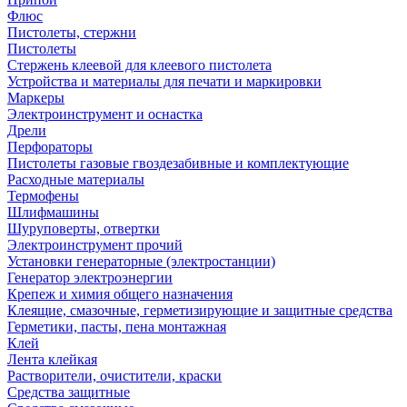
Флюс
Пистолеты, стержни
Пистолеты
Стержень клеевой для клеевого пистолета
Устройства и материалы для печати и маркировки
Маркеры
Электроинструмент и оснастка
Дрели
Перфораторы
Пистолеты газовые гвоздезабивные и комплектующие
Расходные материалы
Термофены
Шлифмашины
Шуруповерты, отвертки
Электроинструмент прочий
Установки генераторные (электростанции)
Генератор электроэнергии
Крепеж и химия общего назначения
Клеящие, смазочные, герметизирующие и защитные средства
Герметики, пасты, пена монтажная
Клей
Лента клейкая
Растворители, очистители, краски
Средства защитные