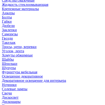
Средства смазочные
Жидкость стеклоомывающая
Крепежные материалы
Анкеры
Болты
Гайки
Дюбели
Заклепки
Саморезы
Гвозди
Такелаж
Тросы, цепи, веревки
Уголок, лента
Хомуты обжимные
Шайбы
Шпильки
Шурупы
Фурнитура мебельная
Освещение декоративное
Декоративное освещение для интерьера
Ночники
Солевые лампы
Свечи
Дискосвет
Дискошары