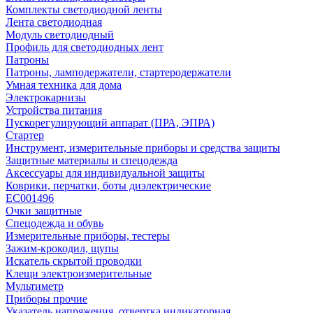
Комплекты светодиодной ленты
Лента светодиодная
Модуль светодиодный
Профиль для светодиодных лент
Патроны
Патроны, ламподержатели, стартеродержатели
Умная техника для дома
Электрокарнизы
Устройства питания
Пускорегулирующий аппарат (ПРА, ЭПРА)
Стартер
Инструмент, измерительные приборы и средства защиты
Защитные материалы и спецодежда
Аксессуары для индивидуальной защиты
Коврики, перчатки, боты диэлектрические
EC001496
Очки защитные
Спецодежда и обувь
Измерительные приборы, тестеры
Зажим-крокодил, щупы
Искатель скрытой проводки
Клещи электроизмерительные
Мультиметр
Приборы прочие
Указатель напряжения, отвертка индикаторная