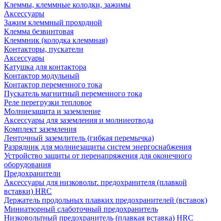
Клеммы, клеммные колодки, зажимы
Аксессуары
Зажим клеммный проходной
Клемма безвинтовая
Клеммник (колодка клеммная)
Контакторы, пускатели
Аксессуары
Катушка для контактора
Контактор модульный
Контактор переменного тока
Пускатель магнитный переменного тока
Реле перегрузки тепловое
Молниезащита и заземление
Аксессуары для заземления и молниеотвода
Комплект заземления
Ленточный заземлитель (гибкая перемычка)
Разрядник для молниезащиты систем энергоснабжения
Устройство защиты от перенапряжения для оконечного
оборудования
Предохранители
Аксессуары для низковольт. предохранителя (плавкой
вставки) HRC
Держатель продольных плавких предохранителей (вставок)
Миниатюрный слаботочный предохранитель
Низковольтный предохранитель (плавкая вставка) HRC