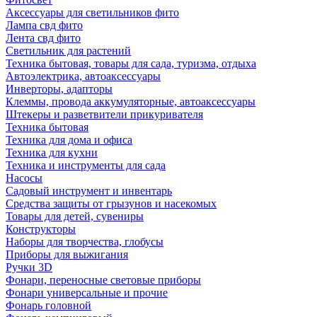
Аксессуары для светильников фито
Лампа свд фито
Лента свд фито
Светильник для растений
Техника бытовая, товары для сада, туризма, отдыха
Автоэлектрика, автоаксессуары
Инверторы, адапторы
Клеммы, провода аккумуляторные, автоаксессуары
Штекеры и разветвители прикуривателя
Техника бытовая
Техника для дома и офиса
Техника для кухни
Техника и инструменты для сада
Насосы
Садовый инструмент и инвентарь
Средства защиты от грызунов и насекомых
Товары для детей, сувениры
Конструкторы
Наборы для творчества, глобусы
Приборы для выжигания
Ручки 3D
Фонари, переносные световые приборы
Фонари универсальные и прочие
Фонарь головной