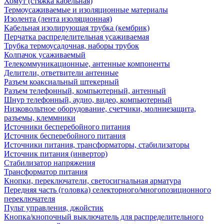
Хомут (стяжка кабельная)
Термоусаживаемые и изоляционные материалы
Изолента (лента изоляционная)
Кабельная изолирующая трубка (кембрик)
Перчатка распределительная усаживаемая
Трубка термоусадочная, наборы трубок
Колпачок усаживаемый
Телекоммуникационные, антенные компоненты
Делители, ответвители антенные
Разъем коаксиальный штекерный
Разъем телефонный, компьютерный, антенный
Шнур телефонный, аудио, видео, компьютерный
Низковольтное оборудование, счетчики, молниезащита,
разъемы, клеммники
Источники бесперебойного питания
Источник бесперебойного питания
Источники питания, трансформаторы, стабилизаторы
Источник питания (инвертор)
Стабилизатор напряжения
Трансформатор питания
Кнопки, переключатели, светосигнальная арматура
Передняя часть (головка) селекторного/многопозиционного
переключателя
Пульт управления, джойстик
Кнопка/кнопочный выключатель для распределительного