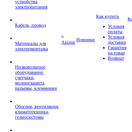
устройства
электропитания
Как купить
К
Кабель, провод
Условия
оплаты
Условия
Новинки
Акции
доставки
Материалы для
Гарантия
электромонтажа
на товар
Возврат
Низковольтное
оборудование,
счетчики,
молниезащита,
разъемы, клеммники
Обогрев, вентиляция,
климатотехника,
гелиосистемы