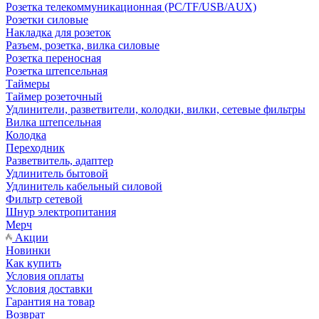
Розетка телекоммуникационная (PC/TF/USB/AUX)
Розетки силовые
Накладка для розеток
Разъем, розетка, вилка силовые
Розетка переносная
Розетка штепсельная
Таймеры
Таймер розеточный
Удлинители, разветвители, колодки, вилки, сетевые фильтры
Вилка штепсельная
Колодка
Переходник
Разветвитель, адаптер
Удлинитель бытовой
Удлинитель кабельный силовой
Фильтр сетевой
Шнур электропитания
Мерч
Акции
Новинки
Как купить
Условия оплаты
Условия доставки
Гарантия на товар
Возврат