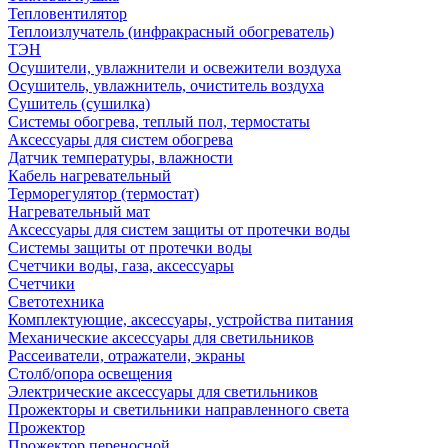
Тепловентилятор
Теплоизлучатель (инфракрасный обогреватель)
ТЭН
Осушители, увлажнители и освежители воздуха
Осушитель, увлажнитель, очиститель воздуха
Сушитель (сушилка)
Системы обогрева, теплый пол, термостаты
Аксессуары для систем обогрева
Датчик температуры, влажности
Кабель нагревательный
Терморегулятор (термостат)
Нагревательный мат
Аксессуары для систем защиты от протечки воды
Системы защиты от протечки воды
Счетчики воды, газа, аксессуары
Счетчики
Светотехника
Комплектующие, аксессуары, устройства питания
Механические аксессуары для светильников
Рассеиватели, отражатели, экраны
Столб/опора освещения
Электрические аксессуары для светильников
Прожекторы и светильники направленного света
Прожектор
Прожектор переносной