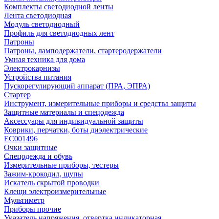
Комплекты светодиодной ленты
Лента светодиодная
Модуль светодиодный
Профиль для светодиодных лент
Патроны
Патроны, ламподержатели, стартеродержатели
Умная техника для дома
Электрокарнизы
Устройства питания
Пускорегулирующий аппарат (ПРА, ЭПРА)
Стартер
Инструмент, измерительные приборы и средства защиты
Защитные материалы и спецодежда
Аксессуары для индивидуальной защиты
Коврики, перчатки, боты диэлектрические
EC001496
Очки защитные
Спецодежда и обувь
Измерительные приборы, тестеры
Зажим-крокодил, щупы
Искатель скрытой проводки
Клещи электроизмерительные
Мультиметр
Приборы прочие
Указатель напряжения, отвертка индикаторная