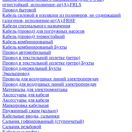
огнестойкий, исполнение–нг(А)-FRLS
Провод бытовой
Кабель силовой в изоляции из полимеров, не содержащий
галогенов, исполнение-нг(А)-FRHF
Кабели специального назначения
Кабель (провод) для погружных насосов
Кабель (провод) термостойкий
Кабель комбинированый
Кабель комбинированый Бухты
Провод автомобильный
Провод в текстильной оплетке (ретро)
Провод в текстильной оплетке (ретро) Бухты
Провод одножильный Бухты
Эмальпровод
Провода для воздушных линий электропередач
Провод для воздушных линий электропередач
Материалы для электромонтажа
Аксессуары для кабеля
Аксессуары для кабеля
Маркировка кабельная
Пружинный сжим (кольцо)
Кабельные вводы, сальники
Сальник гофрированный (ступенчатый)
Сальник резьбовой
Кабельные муфты