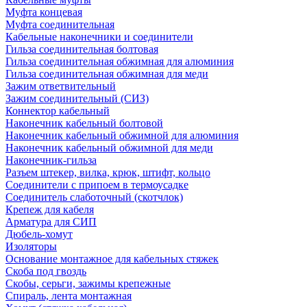
Муфта концевая
Муфта соединительная
Кабельные наконечники и соединители
Гильза соединительная болтовая
Гильза соединительная обжимная для алюминия
Гильза соединительная обжимная для меди
Зажим ответвительный
Зажим соединительный (СИЗ)
Коннектор кабельный
Наконечник кабельный болтовой
Наконечник кабельный обжимной для алюминия
Наконечник кабельный обжимной для меди
Наконечник-гильза
Разъем штекер, вилка, крюк, штифт, кольцо
Соединители с припоем в термоусадке
Соединитель слаботочный (скотчлок)
Крепеж для кабеля
Арматура для СИП
Дюбель-хомут
Изоляторы
Основание монтажное для кабельных стяжек
Скоба под гвоздь
Скобы, серьги, зажимы крепежные
Спираль, лента монтажная