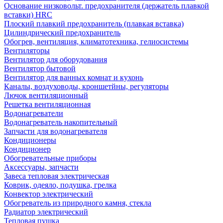
Основание низковольт. предохранителя (держатель плавкой
вставки) HRC
Плоский плавкий предохранитель (плавкая вставка)
Цилиндрический предохранитель
Обогрев, вентиляция, климатотехника, гелиосистемы
Вентиляторы
Вентилятор для оборудования
Вентилятор бытовой
Вентилятор для ванных комнат и кухонь
Каналы, воздуховоды, кроншетйны, регуляторы
Лючок вентиляционный
Решетка вентиляционная
Водонагреватели
Водонагреватель накопительный
Запчасти для водонагревателя
Кондиционеры
Кондиционер
Обогревательные приборы
Аксессуары, запчасти
Завеса тепловая электрическая
Коврик, одеяло, подушка, грелка
Конвектор электрический
Обогреватель из природного камня, стекла
Радиатор электрический
Тепловая пушка