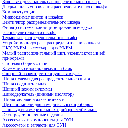
Боковая/задняя панель распределительного шкафа
Дверь/панель управления распределительного шкафа
Комплектующие
Микроклимат щитов и шкафов
Вентилятор распределительного шкафа
Фильтр системы кондиционирования воздуха
распределительного шкафа
Термостат распределительного шкафа
Устройство подогрева распределительного шкафа
НКУ, УКРМ, аксессуары для УКРМ
Малый распределительный щит, укомплектованный
приборами
Системы сборных шин
Клеммник силовой/клеммный блок
Опорный изолятор/изолирующая втулка
Шина нулевая для распределительного щита
Шина соединительная
Шинный зажим (клемма)
Шинодержатель (шинный изолятор)
Шины медные и алюминиевые
Щиты и панели для измерительных приборов
Панель для измерительных приборов/счётчиков
Электроустановочные изделия
Аксессуары и компоненты для ЭУИ
Аксессуары и запчасти для ЭУИ