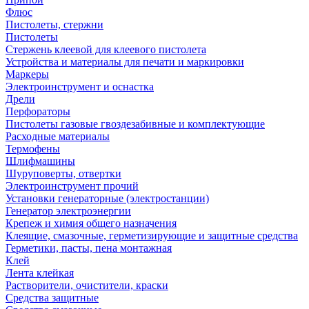
Флюс
Пистолеты, стержни
Пистолеты
Стержень клеевой для клеевого пистолета
Устройства и материалы для печати и маркировки
Маркеры
Электроинструмент и оснастка
Дрели
Перфораторы
Пистолеты газовые гвоздезабивные и комплектующие
Расходные материалы
Термофены
Шлифмашины
Шуруповерты, отвертки
Электроинструмент прочий
Установки генераторные (электростанции)
Генератор электроэнергии
Крепеж и химия общего назначения
Клеящие, смазочные, герметизирующие и защитные средства
Герметики, пасты, пена монтажная
Клей
Лента клейкая
Растворители, очистители, краски
Средства защитные