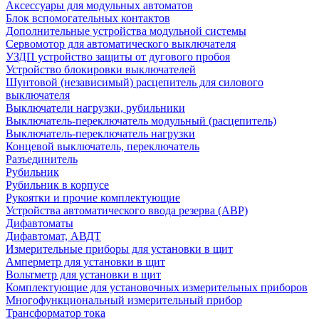
Аксессуары для модульных автоматов
Блок вспомогательных контактов
Дополнительные устройства модульной системы
Сервомотор для автоматического выключателя
УЗДП устройство защиты от дугового пробоя
Устройство блокировки выключателей
Шунтовой (независимый) расцепитель для силового
выключателя
Выключатели нагрузки, рубильники
Выключатель-переключатель модульный (расцепитель)
Выключатель-переключатель нагрузки
Концевой выключатель, переключатель
Разъединитель
Рубильник
Рубильник в корпусе
Рукоятки и прочие комплектующие
Устройства автоматического ввода резерва (АВР)
Дифавтоматы
Дифавтомат, АВДТ
Измерительные приборы для установки в щит
Амперметр для установки в щит
Вольтметр для установки в щит
Комплектующие для установочных измерительных приборов
Многофункциональный измерительный прибор
Трансформатор тока