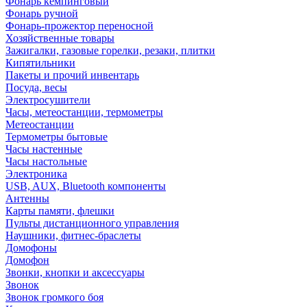
Фонарь кемпинговый
Фонарь ручной
Фонарь-прожектор переносной
Хозяйственные товары
Зажигалки, газовые горелки, резаки, плитки
Кипятильники
Пакеты и прочий инвентарь
Посуда, весы
Электросушители
Часы, метеостанции, термометры
Метеостанции
Термометры бытовые
Часы настенные
Часы настольные
Электроника
USB, AUX, Bluetooth компоненты
Антенны
Карты памяти, флешки
Пульты дистанционного управления
Наушники, фитнес-браслеты
Домофоны
Домофон
Звонки, кнопки и аксессуары
Звонок
Звонок громкого боя