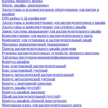
Кнопка дверного звонка
Щиты, шкафы, шинопровод
Аксессуары и вспомогательное оборудование для щитов и
шкафов
DIN-рейка (с Ω-профилем)
Аксессуары и комплектующие для распределительного шкафа
Аксессуары и комплектующие для сетевого шкафа
Замок (система закрывания) для распределительного шкафа
Комплектующие для малого распределительного щита
Компонент для установки в распределительный шкаф
Материал маркировочный (маркировка)
Панель распределительного шкафа передняя
Рукоятка распределительных устройств дверного монтажа
Табличка предупреждающая/информационная
Корпуса шкафов
Бокс пластиковый распределительный
Бокс пластиковый учетный
Корпус металлический распределительный
Корпус металлический учетный
Корпус с монтажной панелью
Корпус шкафа (пустой)
Корпуса шкафов заказные
Шкаф распределительный (пустой)
Корпуса шкафов сборной конструкции
Монтажная плата для распределительного щита