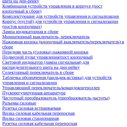
щита на дин-рейку
Комбинация устройств управления в корпусе (пост
кнопочный в сборе)
Комплектующие для устройств управления и сигнализации
Корпус (пустой) для устройств управления и сигнализации
(постов кнопочных)
Лампа индикаторная в сборе
Миниатюрный выключатель, переключатель
Нажимная кнопка (кнопочный выключатель/переключатель) в
сборе
Передняя часть (головка) нажимной кнопки
Подвесной пульт управления/пост кнопочный
Световой индикатор (лампа сигнальная) для
распределительного щита на дин-рейку
Селекторный переключатель в сборе
Табличка обозначения (шильдик-вставка) для устройств
управления и сигнализации
Управляющий переключатель/командоконтроллер
Пускорегулирующая аппаратура
Частотный преобразователь (преобразователь частоты)
Разъемы силовые
Розетка силовая встраиваемая
Вилка силовая кабельная переносная
Вилка силовая стационарная
Розетка силовая кабельная переносная