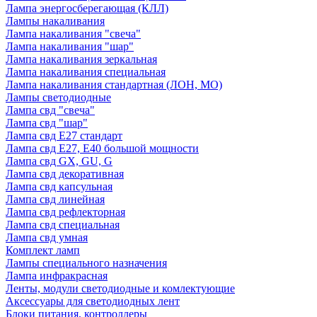
Лампа энергосберегающая (КЛЛ)
Лампы накаливания
Лампа накаливания "свеча"
Лампа накаливания "шар"
Лампа накаливания зеркальная
Лампа накаливания специальная
Лампа накаливания стандартная (ЛОН, МО)
Лампы светодиодные
Лампа свд "свеча"
Лампа свд "шар"
Лампа свд E27 стандарт
Лампа свд E27, Е40 большой мощности
Лампа свд GX, GU, G
Лампа свд декоративная
Лампа свд капсульная
Лампа свд линейная
Лампа свд рефлекторная
Лампа свд специальная
Лампа свд умная
Комплект ламп
Лампы специального назначения
Лампа инфракрасная
Ленты, модули светодиодные и комлектующие
Аксессуары для светодиодных лент
Блоки питания, контроллеры