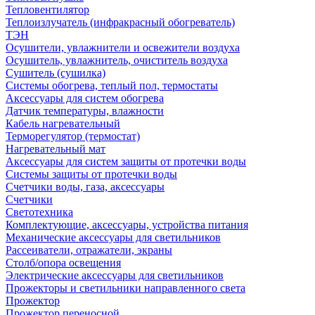
Тепловентилятор
Теплоизлучатель (инфракрасный обогреватель)
ТЭН
Осушители, увлажнители и освежители воздуха
Осушитель, увлажнитель, очиститель воздуха
Сушитель (сушилка)
Системы обогрева, теплый пол, термостаты
Аксессуары для систем обогрева
Датчик температуры, влажности
Кабель нагревательный
Терморегулятор (термостат)
Нагревательный мат
Аксессуары для систем защиты от протечки воды
Системы защиты от протечки воды
Счетчики воды, газа, аксессуары
Счетчики
Светотехника
Комплектующие, аксессуары, устройства питания
Механические аксессуары для светильников
Рассеиватели, отражатели, экраны
Столб/опора освещения
Электрические аксессуары для светильников
Прожекторы и светильники направленного света
Прожектор
Прожектор переносной