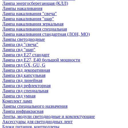
Лампа энергосберегающая (КЛЛ)
Лампы накаливания
Лампа накаливания "свеча"
Лампа накаливания "шар"
Лампа накаливания зеркальная
Лампа накаливания специальная
Лампа накаливания стандартная (ЛОН, МО)
Лампы светодиодные
Лампа свд "свеча"
Лампа свд "шар"
Лампа свд E27 стандарт
Лампа свд E27, Е40 большой мощности
Лампа свд GX, GU, G
Лампа свд декоративная
Лампа свд капсульная
Лампа свд линейная
Лампа свд рефлекторная
Лампа свд специальная
Лампа свд умная
Комплект ламп
Лампы специального назначения
Лампа инфракрасная
Ленты, модули светодиодные и комлектующие
Аксессуары для светодиодных лент
Блоки питания, контроллеры