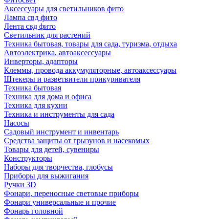
Аксессуары для светильников фито
Лампа свд фито
Лента свд фито
Светильник для растений
Техника бытовая, товары для сада, туризма, отдыха
Автоэлектрика, автоаксессуары
Инверторы, адапторы
Клеммы, провода аккумуляторные, автоаксессуары
Штекеры и разветвители прикуривателя
Техника бытовая
Техника для дома и офиса
Техника для кухни
Техника и инструменты для сада
Насосы
Садовый инструмент и инвентарь
Средства защиты от грызунов и насекомых
Товары для детей, сувениры
Конструкторы
Наборы для творчества, глобусы
Приборы для выжигания
Ручки 3D
Фонари, переносные световые приборы
Фонари универсальные и прочие
Фонарь головной