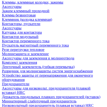
Клеммы, клеммные колодки, зажимы
Аксессуары
Зажим клеммный проходной
Клемма безвинтовая
Клеммник (колодка клеммная)
Контакторы, пускатели
Аксессуары
Катушка для контактора
Контактор модульный
Контактор переменного тока
Пускатель магнитный переменного тока
Реле перегрузки тепловое
Молниезащита и заземление
Аксессуары для заземления и молниеотвода
Комплект заземления
Ленточный заземлитель (гибкая перемычка)
Разрядник для молниезащиты систем энергоснабжения
Устройство защиты от перенапряжения для оконечного
оборудования
Предохранители
Аксессуары для низковольт. предохранителя (плавкой
вставки) HRC
Держатель продольных плавких предохранителей (вставок)
Миниатюрный слаботочный предохранитель
Низковольтный предохранитель (плавкая вставка) HRC