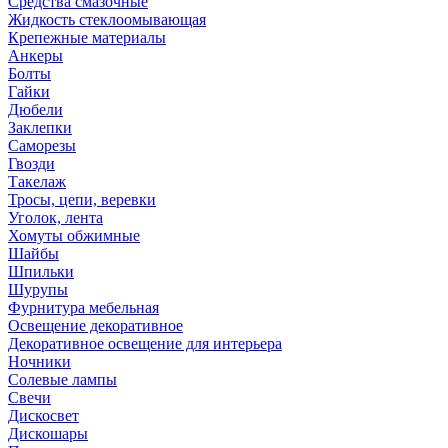
Средства смазочные
Жидкость стеклоомывающая
Крепежные материалы
Анкеры
Болты
Гайки
Дюбели
Заклепки
Саморезы
Гвозди
Такелаж
Тросы, цепи, веревки
Уголок, лента
Хомуты обжимные
Шайбы
Шпильки
Шурупы
Фурнитура мебельная
Освещение декоративное
Декоративное освещение для интерьера
Ночники
Солевые лампы
Свечи
Дискосвет
Дискошары