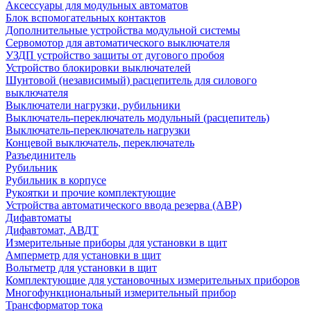
Аксессуары для модульных автоматов
Блок вспомогательных контактов
Дополнительные устройства модульной системы
Сервомотор для автоматического выключателя
УЗДП устройство защиты от дугового пробоя
Устройство блокировки выключателей
Шунтовой (независимый) расцепитель для силового
выключателя
Выключатели нагрузки, рубильники
Выключатель-переключатель модульный (расцепитель)
Выключатель-переключатель нагрузки
Концевой выключатель, переключатель
Разъединитель
Рубильник
Рубильник в корпусе
Рукоятки и прочие комплектующие
Устройства автоматического ввода резерва (АВР)
Дифавтоматы
Дифавтомат, АВДТ
Измерительные приборы для установки в щит
Амперметр для установки в щит
Вольтметр для установки в щит
Комплектующие для установочных измерительных приборов
Многофункциональный измерительный прибор
Трансформатор тока