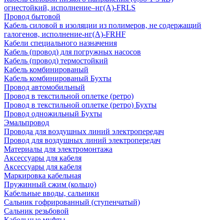
огнестойкий, исполнение–нг(А)-FRLS
Провод бытовой
Кабель силовой в изоляции из полимеров, не содержащий
галогенов, исполнение-нг(А)-FRHF
Кабели специального назначения
Кабель (провод) для погружных насосов
Кабель (провод) термостойкий
Кабель комбинированый
Кабель комбинированый Бухты
Провод автомобильный
Провод в текстильной оплетке (ретро)
Провод в текстильной оплетке (ретро) Бухты
Провод одножильный Бухты
Эмальпровод
Провода для воздушных линий электропередач
Провод для воздушных линий электропередач
Материалы для электромонтажа
Аксессуары для кабеля
Аксессуары для кабеля
Маркировка кабельная
Пружинный сжим (кольцо)
Кабельные вводы, сальники
Сальник гофрированный (ступенчатый)
Сальник резьбовой
Кабельные муфты