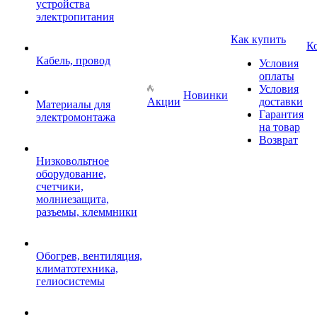
устройства
электропитания
Как купить
К
Кабель, провод
Условия
оплаты
Условия
Новинки
Акции
доставки
Материалы для
Гарантия
электромонтажа
на товар
Возврат
Низковольтное
оборудование,
счетчики,
молниезащита,
разъемы, клеммники
Обогрев, вентиляция,
климатотехника,
гелиосистемы