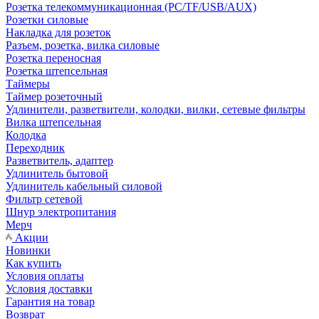
Розетка телекоммуникационная (PC/TF/USB/AUX)
Розетки силовые
Накладка для розеток
Разъем, розетка, вилка силовые
Розетка переносная
Розетка штепсельная
Таймеры
Таймер розеточный
Удлинители, разветвители, колодки, вилки, сетевые фильтры
Вилка штепсельная
Колодка
Переходник
Разветвитель, адаптер
Удлинитель бытовой
Удлинитель кабельный силовой
Фильтр сетевой
Шнур электропитания
Мерч
Акции
Новинки
Как купить
Условия оплаты
Условия доставки
Гарантия на товар
Возврат