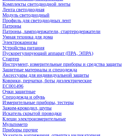
Комплекты светодиодной ленты
Лента светодиодная
Модуль светодиодный
Профиль для светодиодных лент
Патроны
Патроны, ламподержатели, стартеродержатели
Умная техника для дома
Электрокарнизы
Устройства питания
Пускорегулирующий аппарат (ПРА, ЭПРА)
Стартер
Инструмент, измерительные приборы и средства защиты
Защитные материалы и спецодежда
Аксессуары для индивидуальной защиты
Коврики, перчатки, боты диэлектрические
EC001496
Очки защитные
Спецодежда и обувь
Измерительные приборы, тестеры
Зажим-крокодил, щупы
Искатель скрытой проводки
Клещи электроизмерительные
Мультиметр
Приборы прочие
Указатель напряжения, отвертка индикаторная