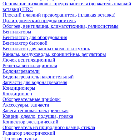
Основание низковольт. предохранителя (держатель плавкой
вставки) HRC
Плоский плавкий предохранитель (плавкая вставка)
Цилиндрический предохранитель
Обогрев, вентиляция, климатотехника, гелиосистемы
Вентиляторы
Вентилятор для оборудования
Вентилятор бытовой
Вентилятор для ванных комнат и кухонь
Каналы, воздуховоды, кроншетйны, регуляторы
Лючок вентиляционный
Решетка вентиляционная
Водонагреватели
Водонагреватель накопительный
Запчасти для водонагревателя
Кондиционеры
Кондиционер
Обогревательные приборы
Аксессуары, запчасти
Завеса тепловая электрическая
Коврик, одеяло, подушка, грелка
Конвектор электрический
Обогреватель из природного камня, стекла
Радиатор электрический
Тепловая пушка