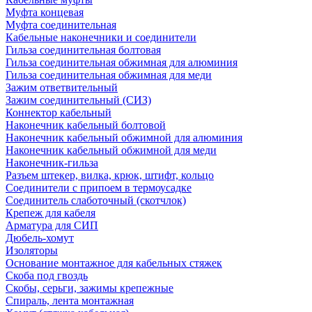
Муфта концевая
Муфта соединительная
Кабельные наконечники и соединители
Гильза соединительная болтовая
Гильза соединительная обжимная для алюминия
Гильза соединительная обжимная для меди
Зажим ответвительный
Зажим соединительный (СИЗ)
Коннектор кабельный
Наконечник кабельный болтовой
Наконечник кабельный обжимной для алюминия
Наконечник кабельный обжимной для меди
Наконечник-гильза
Разъем штекер, вилка, крюк, штифт, кольцо
Соединители с припоем в термоусадке
Соединитель слаботочный (скотчлок)
Крепеж для кабеля
Арматура для СИП
Дюбель-хомут
Изоляторы
Основание монтажное для кабельных стяжек
Скоба под гвоздь
Скобы, серьги, зажимы крепежные
Спираль, лента монтажная