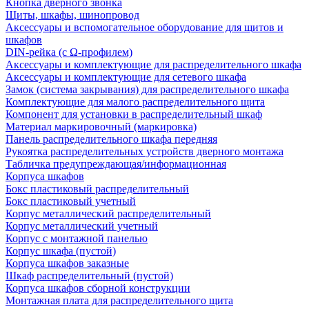
Кнопка дверного звонка
Щиты, шкафы, шинопровод
Аксессуары и вспомогательное оборудование для щитов и
шкафов
DIN-рейка (с Ω-профилем)
Аксессуары и комплектующие для распределительного шкафа
Аксессуары и комплектующие для сетевого шкафа
Замок (система закрывания) для распределительного шкафа
Комплектующие для малого распределительного щита
Компонент для установки в распределительный шкаф
Материал маркировочный (маркировка)
Панель распределительного шкафа передняя
Рукоятка распределительных устройств дверного монтажа
Табличка предупреждающая/информационная
Корпуса шкафов
Бокс пластиковый распределительный
Бокс пластиковый учетный
Корпус металлический распределительный
Корпус металлический учетный
Корпус с монтажной панелью
Корпус шкафа (пустой)
Корпуса шкафов заказные
Шкаф распределительный (пустой)
Корпуса шкафов сборной конструкции
Монтажная плата для распределительного щита