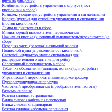
щита на дин-рейку
Комбинация устройств управления в корпусе (пост
кнопочный в сборе)
Комплектующие для устройств управления и сигнализации
Корпус (пустой) для устройств управления и сигнализации
(постов кнопочных)
Лампа индикаторная в сборе
Миниатюрный выключатель, переключатель
Нажимная кнопка (кнопочный выключатель/переключатель) в
сборе
Передняя часть (головка) нажимной кнопки
Подвесной пульт управления/пост кнопочный
Световой индикатор (лампа сигнальная) для
распределительного щита на дин-рейку
Селекторный переключатель в сборе
Табличка обозначения (шильдик-вставка) для устройств
управления и сигнализации
Управляющий переключатель/командоконтроллер
Пускорегулирующая аппаратура
Частотный преобразователь (преобразователь частоты)
Разъемы силовые
Розетка силовая встраиваемая
Вилка силовая кабельная переносная
Вилка силовая стационарная
Розетка силовая кабельная переносная