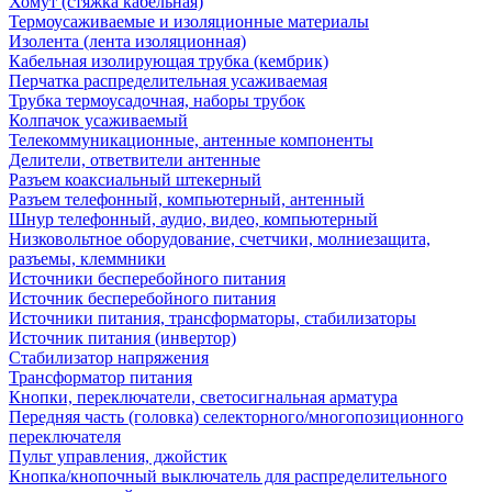
Хомут (стяжка кабельная)
Термоусаживаемые и изоляционные материалы
Изолента (лента изоляционная)
Кабельная изолирующая трубка (кембрик)
Перчатка распределительная усаживаемая
Трубка термоусадочная, наборы трубок
Колпачок усаживаемый
Телекоммуникационные, антенные компоненты
Делители, ответвители антенные
Разъем коаксиальный штекерный
Разъем телефонный, компьютерный, антенный
Шнур телефонный, аудио, видео, компьютерный
Низковольтное оборудование, счетчики, молниезащита,
разъемы, клеммники
Источники бесперебойного питания
Источник бесперебойного питания
Источники питания, трансформаторы, стабилизаторы
Источник питания (инвертор)
Стабилизатор напряжения
Трансформатор питания
Кнопки, переключатели, светосигнальная арматура
Передняя часть (головка) селекторного/многопозиционного
переключателя
Пульт управления, джойстик
Кнопка/кнопочный выключатель для распределительного