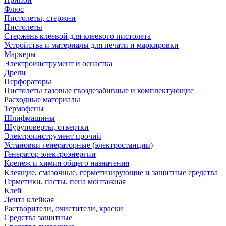
Флюс
Пистолеты, стержни
Пистолеты
Стержень клеевой для клеевого пистолета
Устройства и материалы для печати и маркировки
Маркеры
Электроинструмент и оснастка
Дрели
Перфораторы
Пистолеты газовые гвоздезабивные и комплектующие
Расходные материалы
Термофены
Шлифмашины
Шуруповерты, отвертки
Электроинструмент прочий
Установки генераторные (электростанции)
Генератор электроэнергии
Крепеж и химия общего назначения
Клеящие, смазочные, герметизирующие и защитные средства
Герметики, пасты, пена монтажная
Клей
Лента клейкая
Растворители, очистители, краски
Средства защитные