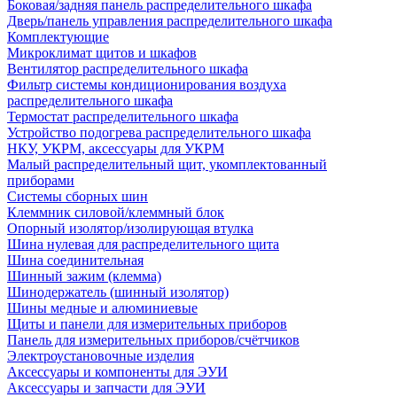
Боковая/задняя панель распределительного шкафа
Дверь/панель управления распределительного шкафа
Комплектующие
Микроклимат щитов и шкафов
Вентилятор распределительного шкафа
Фильтр системы кондиционирования воздуха
распределительного шкафа
Термостат распределительного шкафа
Устройство подогрева распределительного шкафа
НКУ, УКРМ, аксессуары для УКРМ
Малый распределительный щит, укомплектованный
приборами
Системы сборных шин
Клеммник силовой/клеммный блок
Опорный изолятор/изолирующая втулка
Шина нулевая для распределительного щита
Шина соединительная
Шинный зажим (клемма)
Шинодержатель (шинный изолятор)
Шины медные и алюминиевые
Щиты и панели для измерительных приборов
Панель для измерительных приборов/счётчиков
Электроустановочные изделия
Аксессуары и компоненты для ЭУИ
Аксессуары и запчасти для ЭУИ