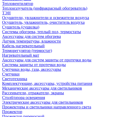
Тепловентилятор
Теплоизлучатель (инфракрасный обогреватель)
ТЭН
Осушители, увлажнители и освежители воздуха
Осушитель, увлажнитель, очиститель воздуха
Сушитель (сушилка)
Системы обогрева, теплый пол, термостаты
Аксессуары для систем обогрева
Датчик температуры, влажности
Кабель нагревательный
Терморегулятор (термостат)
Нагревательный мат
Аксессуары для систем защиты от протечки воды
Системы защиты от протечки воды
Счетчики воды, газа, аксессуары
Счетчики
Светотехника
Комплектующие, аксессуары, устройства питания
Механические аксессуары для светильников
Рассеиватели, отражатели, экраны
Столб/опора освещения
Электрические аксессуары для светильников
Прожекторы и светильники направленного света
Прожектор
Прожектор переносной