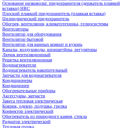
Основание низковольт. предохранителя (держатель плавкой
вставки) HRC
Плоский плавкий предохранитель (плавкая вставка)
Цилиндрический предохранитель
Обогрев, вентиляция, климатотехника, гелиосистемы
Вентиляторы
Вентилятор для оборудования
Вентилятор бытовой
Вентилятор для ванных комнат и кухонь
Каналы, воздуховоды, кроншетйны, регуляторы
Лючок вентиляционный
Решетка вентиляционная
Водонагреватели
Водонагреватель накопительный
Запчасти для водонагревателя
Кондиционеры
Кондиционер
Обогревательные приборы
Аксессуары, запчасти
Завеса тепловая электрическая
Коврик, одеяло, подушка, грелка
Конвектор электрический
Обогреватель из природного камня, стекла
Радиатор электрический
Тепловая пушка