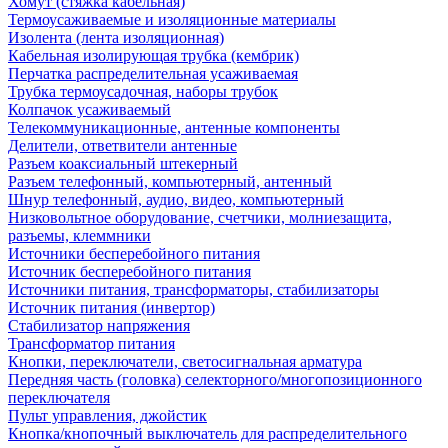
Хомут (стяжка кабельная)
Термоусаживаемые и изоляционные материалы
Изолента (лента изоляционная)
Кабельная изолирующая трубка (кембрик)
Перчатка распределительная усаживаемая
Трубка термоусадочная, наборы трубок
Колпачок усаживаемый
Телекоммуникационные, антенные компоненты
Делители, ответвители антенные
Разъем коаксиальный штекерный
Разъем телефонный, компьютерный, антенный
Шнур телефонный, аудио, видео, компьютерный
Низковольтное оборудование, счетчики, молниезащита,
разъемы, клеммники
Источники бесперебойного питания
Источник бесперебойного питания
Источники питания, трансформаторы, стабилизаторы
Источник питания (инвертор)
Стабилизатор напряжения
Трансформатор питания
Кнопки, переключатели, светосигнальная арматура
Передняя часть (головка) селекторного/многопозиционного
переключателя
Пульт управления, джойстик
Кнопка/кнопочный выключатель для распределительного