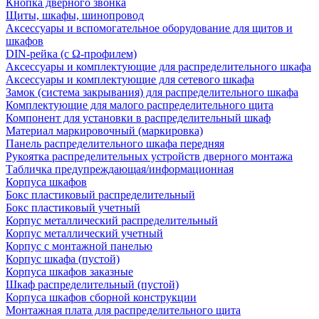
Кнопка дверного звонка
Щиты, шкафы, шинопровод
Аксессуары и вспомогательное оборудование для щитов и
шкафов
DIN-рейка (с Ω-профилем)
Аксессуары и комплектующие для распределительного шкафа
Аксессуары и комплектующие для сетевого шкафа
Замок (система закрывания) для распределительного шкафа
Комплектующие для малого распределительного щита
Компонент для установки в распределительный шкаф
Материал маркировочный (маркировка)
Панель распределительного шкафа передняя
Рукоятка распределительных устройств дверного монтажа
Табличка предупреждающая/информационная
Корпуса шкафов
Бокс пластиковый распределительный
Бокс пластиковый учетный
Корпус металлический распределительный
Корпус металлический учетный
Корпус с монтажной панелью
Корпус шкафа (пустой)
Корпуса шкафов заказные
Шкаф распределительный (пустой)
Корпуса шкафов сборной конструкции
Монтажная плата для распределительного щита