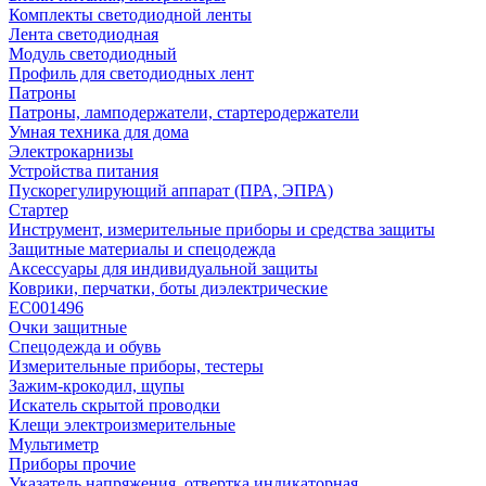
Комплекты светодиодной ленты
Лента светодиодная
Модуль светодиодный
Профиль для светодиодных лент
Патроны
Патроны, ламподержатели, стартеродержатели
Умная техника для дома
Электрокарнизы
Устройства питания
Пускорегулирующий аппарат (ПРА, ЭПРА)
Стартер
Инструмент, измерительные приборы и средства защиты
Защитные материалы и спецодежда
Аксессуары для индивидуальной защиты
Коврики, перчатки, боты диэлектрические
EC001496
Очки защитные
Спецодежда и обувь
Измерительные приборы, тестеры
Зажим-крокодил, щупы
Искатель скрытой проводки
Клещи электроизмерительные
Мультиметр
Приборы прочие
Указатель напряжения, отвертка индикаторная