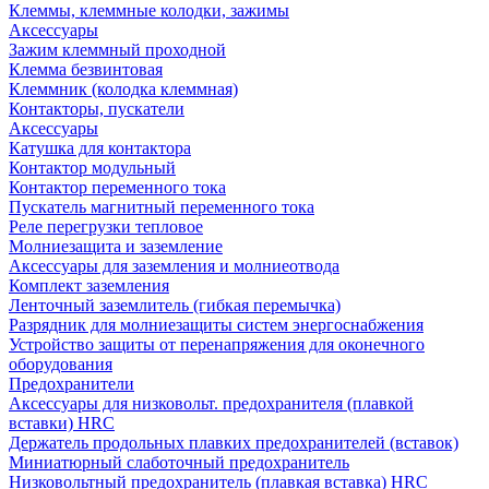
Клеммы, клеммные колодки, зажимы
Аксессуары
Зажим клеммный проходной
Клемма безвинтовая
Клеммник (колодка клеммная)
Контакторы, пускатели
Аксессуары
Катушка для контактора
Контактор модульный
Контактор переменного тока
Пускатель магнитный переменного тока
Реле перегрузки тепловое
Молниезащита и заземление
Аксессуары для заземления и молниеотвода
Комплект заземления
Ленточный заземлитель (гибкая перемычка)
Разрядник для молниезащиты систем энергоснабжения
Устройство защиты от перенапряжения для оконечного
оборудования
Предохранители
Аксессуары для низковольт. предохранителя (плавкой
вставки) HRC
Держатель продольных плавких предохранителей (вставок)
Миниатюрный слаботочный предохранитель
Низковольтный предохранитель (плавкая вставка) HRC