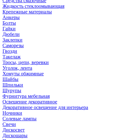
Средства смазочные
Жидкость стеклоомывающая
Крепежные материалы
Анкеры
Болты
Гайки
Дюбели
Заклепки
Саморезы
Гвозди
Такелаж
Тросы, цепи, веревки
Уголок, лента
Хомуты обжимные
Шайбы
Шпильки
Шурупы
Фурнитура мебельная
Освещение декоративное
Декоративное освещение для интерьера
Ночники
Солевые лампы
Свечи
Дискосвет
Дискошары