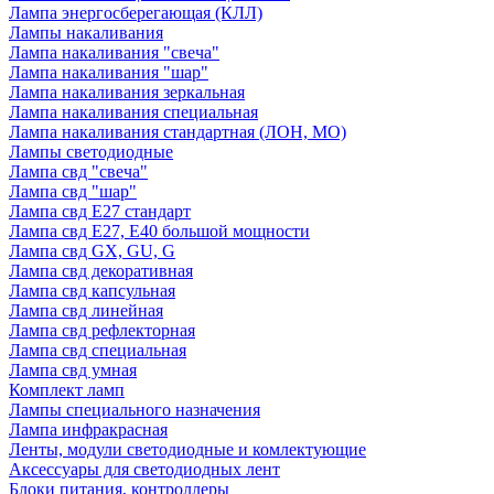
Лампа энергосберегающая (КЛЛ)
Лампы накаливания
Лампа накаливания "свеча"
Лампа накаливания "шар"
Лампа накаливания зеркальная
Лампа накаливания специальная
Лампа накаливания стандартная (ЛОН, МО)
Лампы светодиодные
Лампа свд "свеча"
Лампа свд "шар"
Лампа свд E27 стандарт
Лампа свд E27, Е40 большой мощности
Лампа свд GX, GU, G
Лампа свд декоративная
Лампа свд капсульная
Лампа свд линейная
Лампа свд рефлекторная
Лампа свд специальная
Лампа свд умная
Комплект ламп
Лампы специального назначения
Лампа инфракрасная
Ленты, модули светодиодные и комлектующие
Аксессуары для светодиодных лент
Блоки питания, контроллеры