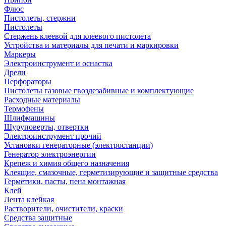
Флюс
Пистолеты, стержни
Пистолеты
Стержень клеевой для клеевого пистолета
Устройства и материалы для печати и маркировки
Маркеры
Электроинструмент и оснастка
Дрели
Перфораторы
Пистолеты газовые гвоздезабивные и комплектующие
Расходные материалы
Термофены
Шлифмашины
Шуруповерты, отвертки
Электроинструмент прочий
Установки генераторные (электростанции)
Генератор электроэнергии
Крепеж и химия общего назначения
Клеящие, смазочные, герметизирующие и защитные средства
Герметики, пасты, пена монтажная
Клей
Лента клейкая
Растворители, очистители, краски
Средства защитные