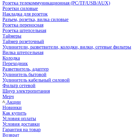
Розетка телекоммуникационная (PC/TF/USB/AUX)
Розетки силовые
Накладка для розеток
Разъем, розетка, вилка силовые
Розетка переносная
Розетка штепсельная
Таймеры
Таймер розеточный
Удлинители, разветвители, колодки, вилки, сетевые фильтры
Вилка штепсельная
Колодка
Переходник
Разветвитель, адаптер
Удлинитель бытовой
Удлинитель кабельный силовой
Фильтр сетевой
Шнур электропитания
Мерч
Акции
Новинки
Как купить
Условия оплаты
Условия доставки
Гарантия на товар
Возврат