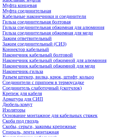
Муфта концевая
Муфта соединительная
Кабельные наконечники и соединители
Гильза соединительная болтовая
Гильза соединительная обжимная для алюминия
Гильза соединительная обжимная для меди
Зажим ответвительный
Зажим соединительный (СИЗ)
Коннектор кабельный
Наконечник кабельный болтовой
Наконечник кабельный обжимной для алюминия
Наконечник кабельный обжимной для меди
Наконечник-гильза
Разъем штекер, вилка, крюк, штифт, кольцо
Соединители с припоем в термоусадке
Соединитель слаботочный (скотчлок)
Крепеж для кабеля
Арматура для СИП
Дюбель-хомут
Изоляторы
Основание монтажное для кабельных стяжек
Скоба под гвоздь
Скобы, серьги, зажимы крепежные
Спираль, лента монтажная