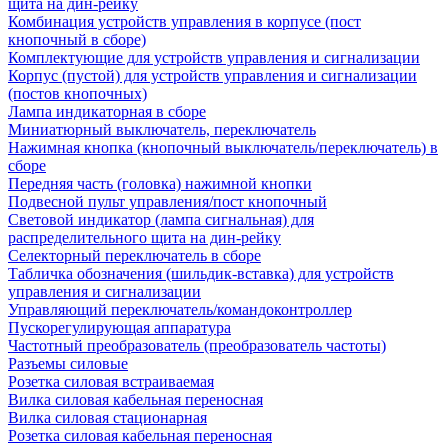
щита на дин-рейку
Комбинация устройств управления в корпусе (пост
кнопочный в сборе)
Комплектующие для устройств управления и сигнализации
Корпус (пустой) для устройств управления и сигнализации
(постов кнопочных)
Лампа индикаторная в сборе
Миниатюрный выключатель, переключатель
Нажимная кнопка (кнопочный выключатель/переключатель) в
сборе
Передняя часть (головка) нажимной кнопки
Подвесной пульт управления/пост кнопочный
Световой индикатор (лампа сигнальная) для
распределительного щита на дин-рейку
Селекторный переключатель в сборе
Табличка обозначения (шильдик-вставка) для устройств
управления и сигнализации
Управляющий переключатель/командоконтроллер
Пускорегулирующая аппаратура
Частотный преобразователь (преобразователь частоты)
Разъемы силовые
Розетка силовая встраиваемая
Вилка силовая кабельная переносная
Вилка силовая стационарная
Розетка силовая кабельная переносная