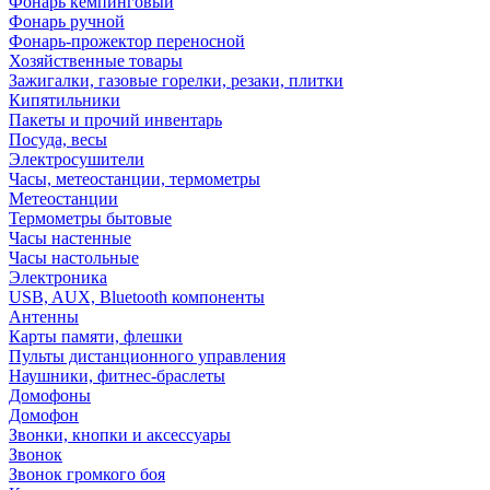
Фонарь кемпинговый
Фонарь ручной
Фонарь-прожектор переносной
Хозяйственные товары
Зажигалки, газовые горелки, резаки, плитки
Кипятильники
Пакеты и прочий инвентарь
Посуда, весы
Электросушители
Часы, метеостанции, термометры
Метеостанции
Термометры бытовые
Часы настенные
Часы настольные
Электроника
USB, AUX, Bluetooth компоненты
Антенны
Карты памяти, флешки
Пульты дистанционного управления
Наушники, фитнес-браслеты
Домофоны
Домофон
Звонки, кнопки и аксессуары
Звонок
Звонок громкого боя