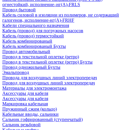
огнестойкий, исполнение–нг(А)-FRLS
Провод бытовой
Кабель силовой в изоляции из полимеров, не содержащий
галогенов, исполнение-нг(А)-FRHF
Кабели специального назначения
Кабель (провод) для погружных насосов
Кабель (провод) термостойкий
Кабель комбинированый
Кабель комбинированый Бухты
Провод автомобильный
Провод в текстильной оплетке (ретро)
Провод в текстильной оплетке (ретро) Бухты
Провод одножильный Бухты
Эмальпровод
Провода для воздушных линий электропередач
Провод для воздушных линий электропередач
Материалы для электромонтажа
Аксессуары для кабеля
Аксессуары для кабеля
Маркировка кабельная
Пружинный сжим (кольцо)
Кабельные вводы, сальники
Сальник гофрированный (ступенчатый)
Сальник резьбовой
Кабельные муфты