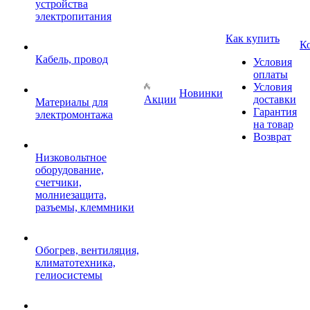
устройства
электропитания
Как купить
К
Кабель, провод
Условия
оплаты
Условия
Новинки
Акции
доставки
Материалы для
Гарантия
электромонтажа
на товар
Возврат
Низковольтное
оборудование,
счетчики,
молниезащита,
разъемы, клеммники
Обогрев, вентиляция,
климатотехника,
гелиосистемы