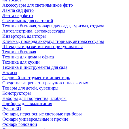
Аксессуары для светильников фито
Лампа свд фито
Лента свд фито
Светильник для растений
Техника бытовая, товары для сада, туризма, отдыха
Автоэлектрика, автоаксессуары
Инверторы, адапторы
Клеммы, провода аккумуляторные, автоаксессуары
Штекеры и разветвители прикуривателя
Техника бытовая
Техника для дома и офиса
Техника для кухни
Техника и инструменты для сада
Насосы
Садовый инструмент и инвентарь
Средства защиты от грызунов и насекомых
Товары для детей, сувениры
Конструкторы
Наборы для творчества, глобусы
Приборы для выжигания
Ручки 3D
Фонари, переносные световые приборы
Фонари универсальные и прочие
Фонарь головной