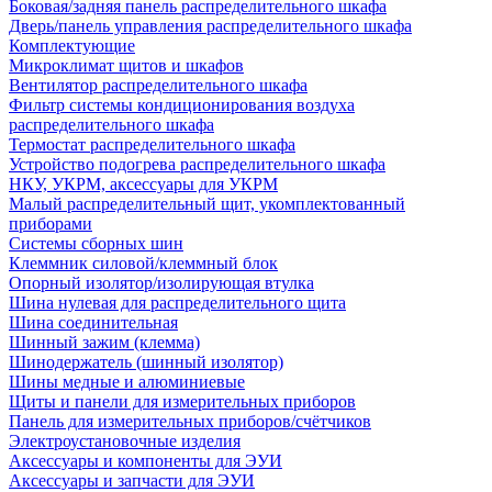
Боковая/задняя панель распределительного шкафа
Дверь/панель управления распределительного шкафа
Комплектующие
Микроклимат щитов и шкафов
Вентилятор распределительного шкафа
Фильтр системы кондиционирования воздуха
распределительного шкафа
Термостат распределительного шкафа
Устройство подогрева распределительного шкафа
НКУ, УКРМ, аксессуары для УКРМ
Малый распределительный щит, укомплектованный
приборами
Системы сборных шин
Клеммник силовой/клеммный блок
Опорный изолятор/изолирующая втулка
Шина нулевая для распределительного щита
Шина соединительная
Шинный зажим (клемма)
Шинодержатель (шинный изолятор)
Шины медные и алюминиевые
Щиты и панели для измерительных приборов
Панель для измерительных приборов/счётчиков
Электроустановочные изделия
Аксессуары и компоненты для ЭУИ
Аксессуары и запчасти для ЭУИ