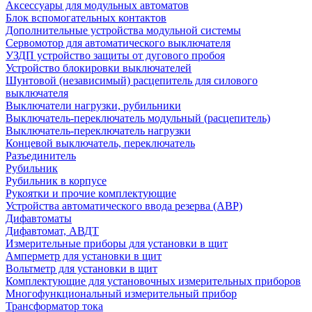
Аксессуары для модульных автоматов
Блок вспомогательных контактов
Дополнительные устройства модульной системы
Сервомотор для автоматического выключателя
УЗДП устройство защиты от дугового пробоя
Устройство блокировки выключателей
Шунтовой (независимый) расцепитель для силового
выключателя
Выключатели нагрузки, рубильники
Выключатель-переключатель модульный (расцепитель)
Выключатель-переключатель нагрузки
Концевой выключатель, переключатель
Разъединитель
Рубильник
Рубильник в корпусе
Рукоятки и прочие комплектующие
Устройства автоматического ввода резерва (АВР)
Дифавтоматы
Дифавтомат, АВДТ
Измерительные приборы для установки в щит
Амперметр для установки в щит
Вольтметр для установки в щит
Комплектующие для установочных измерительных приборов
Многофункциональный измерительный прибор
Трансформатор тока