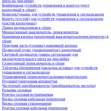
щита на дин-рейку
Комбинация устройств управления в корпусе (пост
кнопочный в сборе)
Комплектующие для устройств управления и сигнализации
Корпус (пустой) для устройств управления и сигнализации
(постов кнопочных)
Лампа индикаторная в сборе
Миниатюрный выключатель, переключатель
Нажимная кнопка (кнопочный выключатель/переключатель) в
сборе
Передняя часть (головка) нажимной кнопки
Подвесной пульт управления/пост кнопочный
Световой индикатор (лампа сигнальная) для
распределительного щита на дин-рейку
Селекторный переключатель в сборе
Табличка обозначения (шильдик-вставка) для устройств
управления и сигнализации
Управляющий переключатель/командоконтроллер
Пускорегулирующая аппаратура
Частотный преобразователь (преобразователь частоты)
Разъемы силовые
Розетка силовая встраиваемая
Вилка силовая кабельная переносная
Вилка силовая стационарная
Розетка силовая кабельная переносная