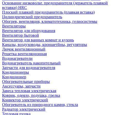
Основание низковольт. предохранителя (держатель плавкой
вставки) HRC
Плоский плавкий предохранитель (плавкая вставка)
Цилиндрический предохранитель
Обогрев, вентиляция, климатотехника, гелиосистемы
Вентиляторы
Вентилятор для оборудования
Вентилятор бытовой
Вентилятор для ванных комнат и кухонь
Каналы, воздуховоды, кроншетйны, регуляторы
Лючок вентиляционный
Решетка вентиляционная
Водонагреватели
Водонагреватель накопительный
Запчасти для водонагревателя
Кондиционеры
Кондиционер
Обогревательные приборы
Аксессуары, запчасти
Завеса тепловая электрическая
Коврик, одеяло, подушка, грелка
Конвектор электрический
Обогреватель из природного камня, стекла
Радиатор электрический
Тепловая пушка