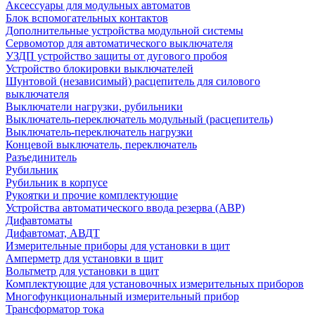
Аксессуары для модульных автоматов
Блок вспомогательных контактов
Дополнительные устройства модульной системы
Сервомотор для автоматического выключателя
УЗДП устройство защиты от дугового пробоя
Устройство блокировки выключателей
Шунтовой (независимый) расцепитель для силового
выключателя
Выключатели нагрузки, рубильники
Выключатель-переключатель модульный (расцепитель)
Выключатель-переключатель нагрузки
Концевой выключатель, переключатель
Разъединитель
Рубильник
Рубильник в корпусе
Рукоятки и прочие комплектующие
Устройства автоматического ввода резерва (АВР)
Дифавтоматы
Дифавтомат, АВДТ
Измерительные приборы для установки в щит
Амперметр для установки в щит
Вольтметр для установки в щит
Комплектующие для установочных измерительных приборов
Многофункциональный измерительный прибор
Трансформатор тока