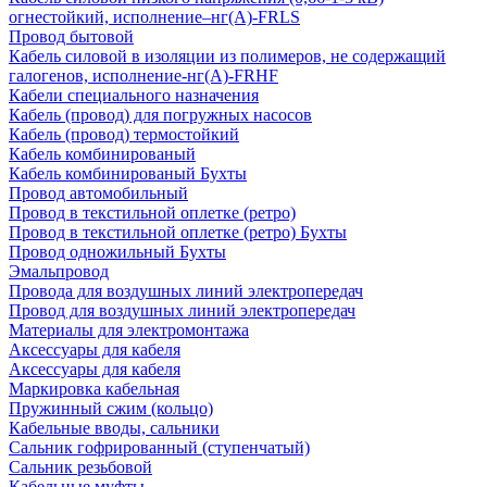
огнестойкий, исполнение–нг(А)-FRLS
Провод бытовой
Кабель силовой в изоляции из полимеров, не содержащий
галогенов, исполнение-нг(А)-FRHF
Кабели специального назначения
Кабель (провод) для погружных насосов
Кабель (провод) термостойкий
Кабель комбинированый
Кабель комбинированый Бухты
Провод автомобильный
Провод в текстильной оплетке (ретро)
Провод в текстильной оплетке (ретро) Бухты
Провод одножильный Бухты
Эмальпровод
Провода для воздушных линий электропередач
Провод для воздушных линий электропередач
Материалы для электромонтажа
Аксессуары для кабеля
Аксессуары для кабеля
Маркировка кабельная
Пружинный сжим (кольцо)
Кабельные вводы, сальники
Сальник гофрированный (ступенчатый)
Сальник резьбовой
Кабельные муфты