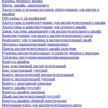
Кнопка дверного звонка
Щиты, шкафы, шинопровод
Аксессуары и вспомогательное оборудование для щитов и
шкафов
DIN-рейка (с Ω-профилем)
Аксессуары и комплектующие для распределительного шкафа
Аксессуары и комплектующие для сетевого шкафа
Замок (система закрывания) для распределительного шкафа
Комплектующие для малого распределительного щита
Компонент для установки в распределительный шкаф
Материал маркировочный (маркировка)
Панель распределительного шкафа передняя
Рукоятка распределительных устройств дверного монтажа
Табличка предупреждающая/информационная
Корпуса шкафов
Бокс пластиковый распределительный
Бокс пластиковый учетный
Корпус металлический распределительный
Корпус металлический учетный
Корпус с монтажной панелью
Корпус шкафа (пустой)
Корпуса шкафов заказные
Шкаф распределительный (пустой)
Корпуса шкафов сборной конструкции
Монтажная плата для распределительного щита