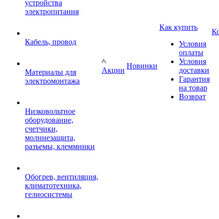
устройства
электропитания
Как купить
К
Кабель, провод
Условия
оплаты
Условия
Новинки
Акции
доставки
Материалы для
Гарантия
электромонтажа
на товар
Возврат
Низковольтное
оборудование,
счетчики,
молниезащита,
разъемы, клеммники
Обогрев, вентиляция,
климатотехника,
гелиосистемы