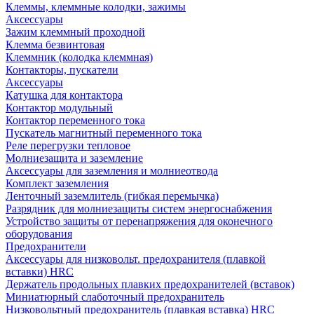
Клеммы, клеммные колодки, зажимы
Аксессуары
Зажим клеммный проходной
Клемма безвинтовая
Клеммник (колодка клеммная)
Контакторы, пускатели
Аксессуары
Катушка для контактора
Контактор модульный
Контактор переменного тока
Пускатель магнитный переменного тока
Реле перегрузки тепловое
Молниезащита и заземление
Аксессуары для заземления и молниеотвода
Комплект заземления
Ленточный заземлитель (гибкая перемычка)
Разрядник для молниезащиты систем энергоснабжения
Устройство защиты от перенапряжения для оконечного
оборудования
Предохранители
Аксессуары для низковольт. предохранителя (плавкой
вставки) HRC
Держатель продольных плавких предохранителей (вставок)
Миниатюрный слаботочный предохранитель
Низковольтный предохранитель (плавкая вставка) HRC