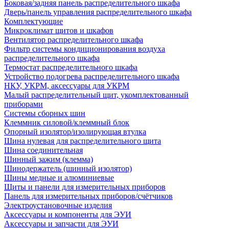
Боковая/задняя панель распределительного шкафа
Дверь/панель управления распределительного шкафа
Комплектующие
Микроклимат щитов и шкафов
Вентилятор распределительного шкафа
Фильтр системы кондиционирования воздуха
распределительного шкафа
Термостат распределительного шкафа
Устройство подогрева распределительного шкафа
НКУ, УКРМ, аксессуары для УКРМ
Малый распределительный щит, укомплектованный
приборами
Системы сборных шин
Клеммник силовой/клеммный блок
Опорный изолятор/изолирующая втулка
Шина нулевая для распределительного щита
Шина соединительная
Шинный зажим (клемма)
Шинодержатель (шинный изолятор)
Шины медные и алюминиевые
Щиты и панели для измерительных приборов
Панель для измерительных приборов/счётчиков
Электроустановочные изделия
Аксессуары и компоненты для ЭУИ
Аксессуары и запчасти для ЭУИ