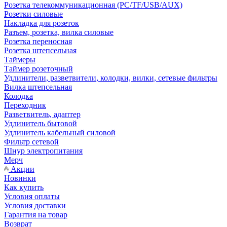
Розетка телекоммуникационная (PC/TF/USB/AUX)
Розетки силовые
Накладка для розеток
Разъем, розетка, вилка силовые
Розетка переносная
Розетка штепсельная
Таймеры
Таймер розеточный
Удлинители, разветвители, колодки, вилки, сетевые фильтры
Вилка штепсельная
Колодка
Переходник
Разветвитель, адаптер
Удлинитель бытовой
Удлинитель кабельный силовой
Фильтр сетевой
Шнур электропитания
Мерч
Акции
Новинки
Как купить
Условия оплаты
Условия доставки
Гарантия на товар
Возврат