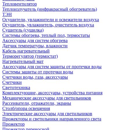
Тепловентилятор
Теплоизлучатель (инфракрасный обогреватель)
ТЭН
Осушители, увлажнители и освежители воздуха
Осушитель, увлажнитель, очиститель воздуха
Сушитель (сушилка)
Системы обогрева, теплый пол, термостаты
Аксессуары для систем обогрева
Датчик температуры, влажности
Кабель нагревательный
Терморегулятор (термостат)
Нагревательный мат
Аксессуары для систем защиты от протечки воды
Системы защиты от протечки воды
Счетчики воды, газа, аксессуары
Счетчики
Светотехника
Комплектующие, аксессуары, устройства питания
Механические аксессуары для светильников
Рассеиватели, отражатели, экраны
Столб/опора освещения
Электрические аксессуары для светильников
Прожекторы и светильники направленного света
Прожектор
Прожектор переносной