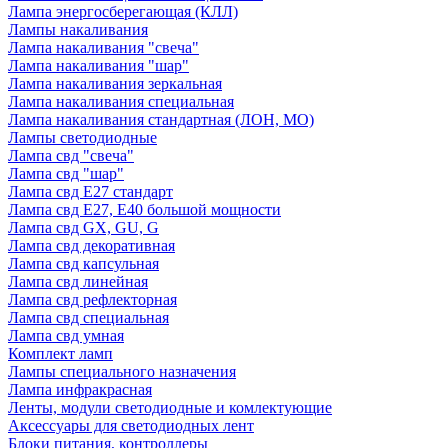
Лампа энергосберегающая (КЛЛ)
Лампы накаливания
Лампа накаливания "свеча"
Лампа накаливания "шар"
Лампа накаливания зеркальная
Лампа накаливания специальная
Лампа накаливания стандартная (ЛОН, МО)
Лампы светодиодные
Лампа свд "свеча"
Лампа свд "шар"
Лампа свд E27 стандарт
Лампа свд E27, Е40 большой мощности
Лампа свд GX, GU, G
Лампа свд декоративная
Лампа свд капсульная
Лампа свд линейная
Лампа свд рефлекторная
Лампа свд специальная
Лампа свд умная
Комплект ламп
Лампы специального назначения
Лампа инфракрасная
Ленты, модули светодиодные и комлектующие
Аксессуары для светодиодных лент
Блоки питания, контроллеры