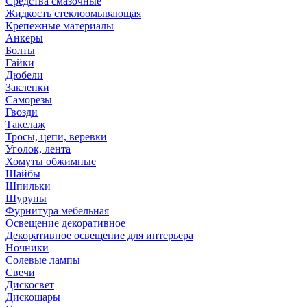
Средства смазочные
Жидкость стеклоомывающая
Крепежные материалы
Анкеры
Болты
Гайки
Дюбели
Заклепки
Саморезы
Гвозди
Такелаж
Тросы, цепи, веревки
Уголок, лента
Хомуты обжимные
Шайбы
Шпильки
Шурупы
Фурнитура мебельная
Освещение декоративное
Декоративное освещение для интерьера
Ночники
Солевые лампы
Свечи
Дискосвет
Дискошары