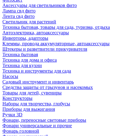
Аксессуары для светильников фито
Лампа свд фито
Лента свд фито
Светильник для растений
Техника бытовая, товары для сада, туризма, отдыха
Автоэлектрика, автоаксессуары
Инверторы, адапторы
Клеммы, провода аккумуляторные, автоаксессуары
Штекеры и разветвители прикуривателя
Техника бытовая
Техника для дома и офиса
Техника для кухни
Техника и инструменты для сада
Насосы
Садовый инструмент и инвентарь
Средства защиты от грызунов и насекомых
Товары для детей, сувениры
Конструкторы
Наборы для творчества, глобусы
Приборы для выжигания
Ручки 3D
Фонари, переносные световые приборы
Фонари универсальные и прочие
Фонарь головной