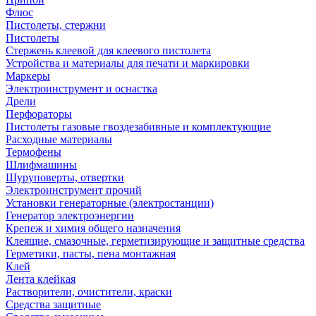
Флюс
Пистолеты, стержни
Пистолеты
Стержень клеевой для клеевого пистолета
Устройства и материалы для печати и маркировки
Маркеры
Электроинструмент и оснастка
Дрели
Перфораторы
Пистолеты газовые гвоздезабивные и комплектующие
Расходные материалы
Термофены
Шлифмашины
Шуруповерты, отвертки
Электроинструмент прочий
Установки генераторные (электростанции)
Генератор электроэнергии
Крепеж и химия общего назначения
Клеящие, смазочные, герметизирующие и защитные средства
Герметики, пасты, пена монтажная
Клей
Лента клейкая
Растворители, очистители, краски
Средства защитные