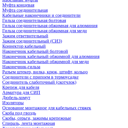
Муфта концевая
Муфта соединительная
Кабельные наконечники и соединители
Гильза соединительная болтовая
Гильза соединительная обжимная для алюминия
Гильза соединительная обжимная для меди
Зажим ответвительный
Зажим соединительный (СИЗ)
Коннектор кабельный
Наконечник кабельный болтовой
Наконечник кабельный обжимной для алюминия
Наконечник кабельный обжимной для меди
Наконечник-гильза
Разъем штекер, вилка, крюк, штифт, кольцо
Соединители с припоем в термоусадке
Соединитель слаботочный (скотчлок)
Крепеж для кабеля
Арматура для СИП
Дюбель-хомут
Изоляторы
Основание монтажное для кабельных стяжек
Скоба под гвоздь
Скобы, серьги, зажимы крепежные
Спираль, лента монтажная