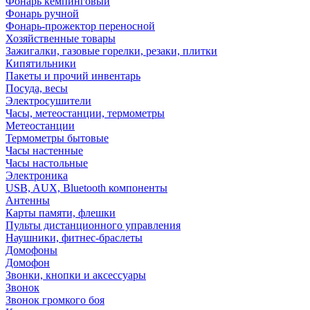
Фонарь кемпинговый
Фонарь ручной
Фонарь-прожектор переносной
Хозяйственные товары
Зажигалки, газовые горелки, резаки, плитки
Кипятильники
Пакеты и прочий инвентарь
Посуда, весы
Электросушители
Часы, метеостанции, термометры
Метеостанции
Термометры бытовые
Часы настенные
Часы настольные
Электроника
USB, AUX, Bluetooth компоненты
Антенны
Карты памяти, флешки
Пульты дистанционного управления
Наушники, фитнес-браслеты
Домофоны
Домофон
Звонки, кнопки и аксессуары
Звонок
Звонок громкого боя