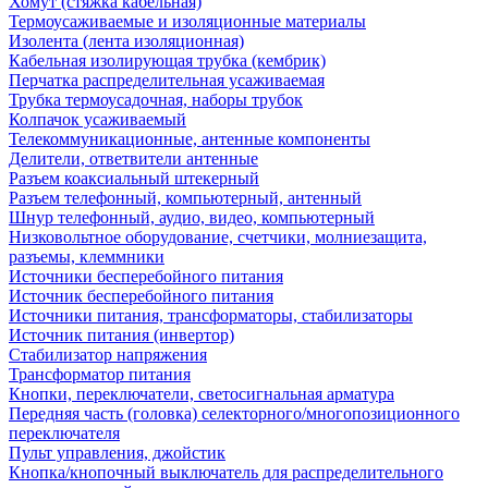
Хомут (стяжка кабельная)
Термоусаживаемые и изоляционные материалы
Изолента (лента изоляционная)
Кабельная изолирующая трубка (кембрик)
Перчатка распределительная усаживаемая
Трубка термоусадочная, наборы трубок
Колпачок усаживаемый
Телекоммуникационные, антенные компоненты
Делители, ответвители антенные
Разъем коаксиальный штекерный
Разъем телефонный, компьютерный, антенный
Шнур телефонный, аудио, видео, компьютерный
Низковольтное оборудование, счетчики, молниезащита,
разъемы, клеммники
Источники бесперебойного питания
Источник бесперебойного питания
Источники питания, трансформаторы, стабилизаторы
Источник питания (инвертор)
Стабилизатор напряжения
Трансформатор питания
Кнопки, переключатели, светосигнальная арматура
Передняя часть (головка) селекторного/многопозиционного
переключателя
Пульт управления, джойстик
Кнопка/кнопочный выключатель для распределительного