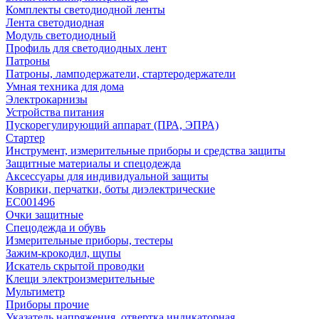
Комплекты светодиодной ленты
Лента светодиодная
Модуль светодиодный
Профиль для светодиодных лент
Патроны
Патроны, ламподержатели, стартеродержатели
Умная техника для дома
Электрокарнизы
Устройства питания
Пускорегулирующий аппарат (ПРА, ЭПРА)
Стартер
Инструмент, измерительные приборы и средства защиты
Защитные материалы и спецодежда
Аксессуары для индивидуальной защиты
Коврики, перчатки, боты диэлектрические
EC001496
Очки защитные
Спецодежда и обувь
Измерительные приборы, тестеры
Зажим-крокодил, щупы
Искатель скрытой проводки
Клещи электроизмерительные
Мультиметр
Приборы прочие
Указатель напряжения, отвертка индикаторная