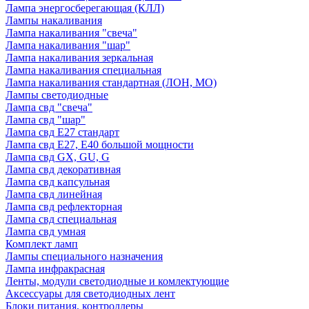
Лампа энергосберегающая (КЛЛ)
Лампы накаливания
Лампа накаливания "свеча"
Лампа накаливания "шар"
Лампа накаливания зеркальная
Лампа накаливания специальная
Лампа накаливания стандартная (ЛОН, МО)
Лампы светодиодные
Лампа свд "свеча"
Лампа свд "шар"
Лампа свд E27 стандарт
Лампа свд E27, Е40 большой мощности
Лампа свд GX, GU, G
Лампа свд декоративная
Лампа свд капсульная
Лампа свд линейная
Лампа свд рефлекторная
Лампа свд специальная
Лампа свд умная
Комплект ламп
Лампы специального назначения
Лампа инфракрасная
Ленты, модули светодиодные и комлектующие
Аксессуары для светодиодных лент
Блоки питания, контроллеры