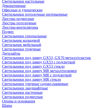
Светильники настольные
Декоративные
Офисные и ученические
Светильники потолочные интерьерные
Люстры подвесные
Люстры потолочные
Люстры-вентиляторы
Подвес
Светильники специальные
Светильник кольцевой
Светильник мебельный
Светильники точечные
Даунлайты
Светильники под лампу GX53, GX70 металл/пластик
Светильники под лампу GX53 с подсветкой
Светильники под лампу GX53 стекло
Светильники под лампу MR металл/полимер
Светильники под лампу MR с подсветкой
Светильники под лампу MR стекло
Светильники уличные садово-парковые
Светильники ландшафтные
Светильники настенные
Светильники подвесные
Опоры и основания
Шары