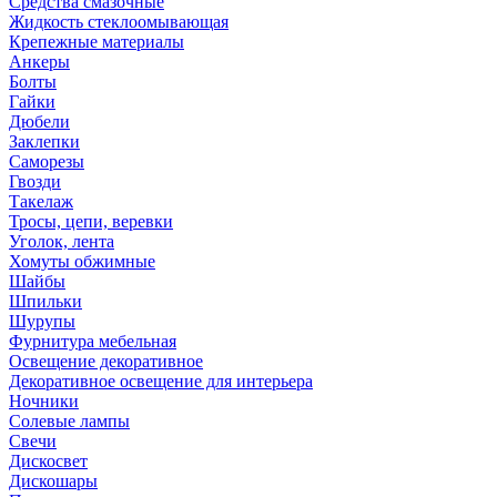
Средства смазочные
Жидкость стеклоомывающая
Крепежные материалы
Анкеры
Болты
Гайки
Дюбели
Заклепки
Саморезы
Гвозди
Такелаж
Тросы, цепи, веревки
Уголок, лента
Хомуты обжимные
Шайбы
Шпильки
Шурупы
Фурнитура мебельная
Освещение декоративное
Декоративное освещение для интерьера
Ночники
Солевые лампы
Свечи
Дискосвет
Дискошары