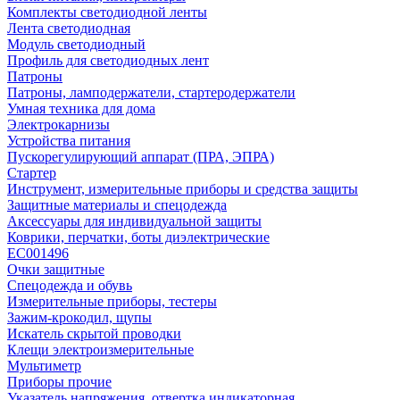
Комплекты светодиодной ленты
Лента светодиодная
Модуль светодиодный
Профиль для светодиодных лент
Патроны
Патроны, ламподержатели, стартеродержатели
Умная техника для дома
Электрокарнизы
Устройства питания
Пускорегулирующий аппарат (ПРА, ЭПРА)
Стартер
Инструмент, измерительные приборы и средства защиты
Защитные материалы и спецодежда
Аксессуары для индивидуальной защиты
Коврики, перчатки, боты диэлектрические
EC001496
Очки защитные
Спецодежда и обувь
Измерительные приборы, тестеры
Зажим-крокодил, щупы
Искатель скрытой проводки
Клещи электроизмерительные
Мультиметр
Приборы прочие
Указатель напряжения, отвертка индикаторная