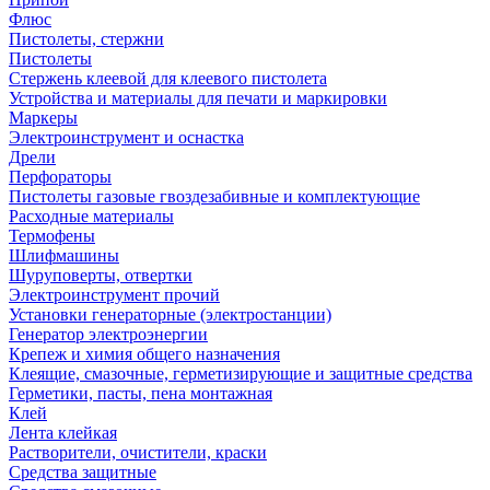
Флюс
Пистолеты, стержни
Пистолеты
Стержень клеевой для клеевого пистолета
Устройства и материалы для печати и маркировки
Маркеры
Электроинструмент и оснастка
Дрели
Перфораторы
Пистолеты газовые гвоздезабивные и комплектующие
Расходные материалы
Термофены
Шлифмашины
Шуруповерты, отвертки
Электроинструмент прочий
Установки генераторные (электростанции)
Генератор электроэнергии
Крепеж и химия общего назначения
Клеящие, смазочные, герметизирующие и защитные средства
Герметики, пасты, пена монтажная
Клей
Лента клейкая
Растворители, очистители, краски
Средства защитные