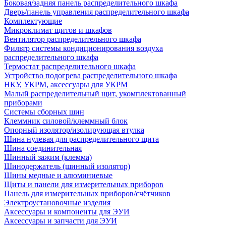
Боковая/задняя панель распределительного шкафа
Дверь/панель управления распределительного шкафа
Комплектующие
Микроклимат щитов и шкафов
Вентилятор распределительного шкафа
Фильтр системы кондиционирования воздуха
распределительного шкафа
Термостат распределительного шкафа
Устройство подогрева распределительного шкафа
НКУ, УКРМ, аксессуары для УКРМ
Малый распределительный щит, укомплектованный
приборами
Системы сборных шин
Клеммник силовой/клеммный блок
Опорный изолятор/изолирующая втулка
Шина нулевая для распределительного щита
Шина соединительная
Шинный зажим (клемма)
Шинодержатель (шинный изолятор)
Шины медные и алюминиевые
Щиты и панели для измерительных приборов
Панель для измерительных приборов/счётчиков
Электроустановочные изделия
Аксессуары и компоненты для ЭУИ
Аксессуары и запчасти для ЭУИ