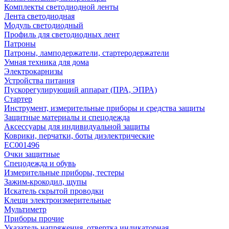
Комплекты светодиодной ленты
Лента светодиодная
Модуль светодиодный
Профиль для светодиодных лент
Патроны
Патроны, ламподержатели, стартеродержатели
Умная техника для дома
Электрокарнизы
Устройства питания
Пускорегулирующий аппарат (ПРА, ЭПРА)
Стартер
Инструмент, измерительные приборы и средства защиты
Защитные материалы и спецодежда
Аксессуары для индивидуальной защиты
Коврики, перчатки, боты диэлектрические
EC001496
Очки защитные
Спецодежда и обувь
Измерительные приборы, тестеры
Зажим-крокодил, щупы
Искатель скрытой проводки
Клещи электроизмерительные
Мультиметр
Приборы прочие
Указатель напряжения, отвертка индикаторная