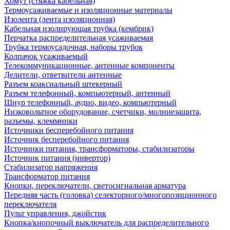
Хомут (стяжка кабельная)
Термоусаживаемые и изоляционные материалы
Изолента (лента изоляционная)
Кабельная изолирующая трубка (кембрик)
Перчатка распределительная усаживаемая
Трубка термоусадочная, наборы трубок
Колпачок усаживаемый
Телекоммуникационные, антенные компоненты
Делители, ответвители антенные
Разъем коаксиальный штекерный
Разъем телефонный, компьютерный, антенный
Шнур телефонный, аудио, видео, компьютерный
Низковольтное оборудование, счетчики, молниезащита,
разъемы, клеммники
Источники бесперебойного питания
Источник бесперебойного питания
Источники питания, трансформаторы, стабилизаторы
Источник питания (инвертор)
Стабилизатор напряжения
Трансформатор питания
Кнопки, переключатели, светосигнальная арматура
Передняя часть (головка) селекторного/многопозиционного
переключателя
Пульт управления, джойстик
Кнопка/кнопочный выключатель для распределительного