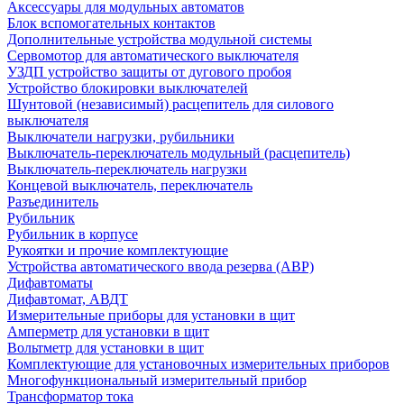
Аксессуары для модульных автоматов
Блок вспомогательных контактов
Дополнительные устройства модульной системы
Сервомотор для автоматического выключателя
УЗДП устройство защиты от дугового пробоя
Устройство блокировки выключателей
Шунтовой (независимый) расцепитель для силового
выключателя
Выключатели нагрузки, рубильники
Выключатель-переключатель модульный (расцепитель)
Выключатель-переключатель нагрузки
Концевой выключатель, переключатель
Разъединитель
Рубильник
Рубильник в корпусе
Рукоятки и прочие комплектующие
Устройства автоматического ввода резерва (АВР)
Дифавтоматы
Дифавтомат, АВДТ
Измерительные приборы для установки в щит
Амперметр для установки в щит
Вольтметр для установки в щит
Комплектующие для установочных измерительных приборов
Многофункциональный измерительный прибор
Трансформатор тока