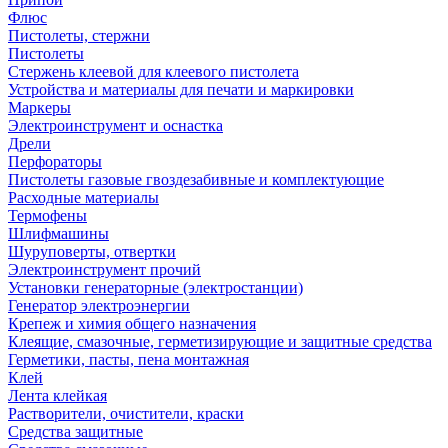
Флюс
Пистолеты, стержни
Пистолеты
Стержень клеевой для клеевого пистолета
Устройства и материалы для печати и маркировки
Маркеры
Электроинструмент и оснастка
Дрели
Перфораторы
Пистолеты газовые гвоздезабивные и комплектующие
Расходные материалы
Термофены
Шлифмашины
Шуруповерты, отвертки
Электроинструмент прочий
Установки генераторные (электростанции)
Генератор электроэнергии
Крепеж и химия общего назначения
Клеящие, смазочные, герметизирующие и защитные средства
Герметики, пасты, пена монтажная
Клей
Лента клейкая
Растворители, очистители, краски
Средства защитные