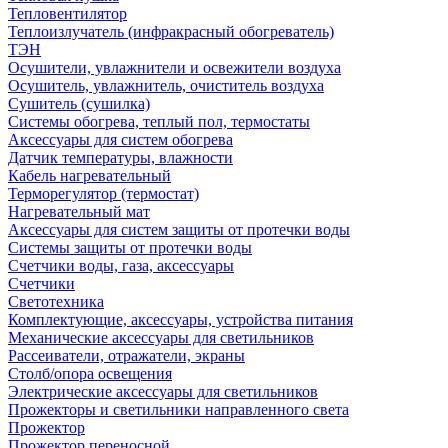
Тепловентилятор
Теплоизлучатель (инфракрасный обогреватель)
ТЭН
Осушители, увлажнители и освежители воздуха
Осушитель, увлажнитель, очиститель воздуха
Сушитель (сушилка)
Системы обогрева, теплый пол, термостаты
Аксессуары для систем обогрева
Датчик температуры, влажности
Кабель нагревательный
Терморегулятор (термостат)
Нагревательный мат
Аксессуары для систем защиты от протечки воды
Системы защиты от протечки воды
Счетчики воды, газа, аксессуары
Счетчики
Светотехника
Комплектующие, аксессуары, устройства питания
Механические аксессуары для светильников
Рассеиватели, отражатели, экраны
Столб/опора освещения
Электрические аксессуары для светильников
Прожекторы и светильники направленного света
Прожектор
Прожектор переносной