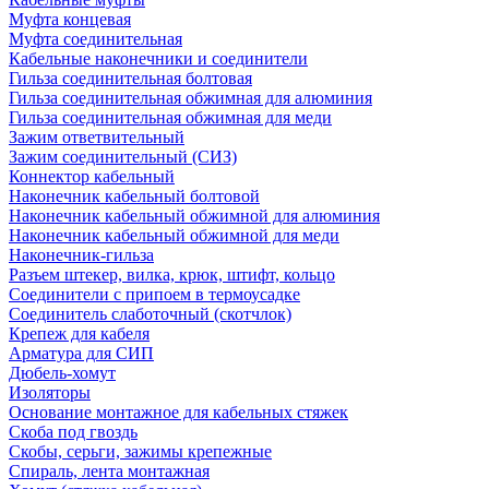
Муфта концевая
Муфта соединительная
Кабельные наконечники и соединители
Гильза соединительная болтовая
Гильза соединительная обжимная для алюминия
Гильза соединительная обжимная для меди
Зажим ответвительный
Зажим соединительный (СИЗ)
Коннектор кабельный
Наконечник кабельный болтовой
Наконечник кабельный обжимной для алюминия
Наконечник кабельный обжимной для меди
Наконечник-гильза
Разъем штекер, вилка, крюк, штифт, кольцо
Соединители с припоем в термоусадке
Соединитель слаботочный (скотчлок)
Крепеж для кабеля
Арматура для СИП
Дюбель-хомут
Изоляторы
Основание монтажное для кабельных стяжек
Скоба под гвоздь
Скобы, серьги, зажимы крепежные
Спираль, лента монтажная