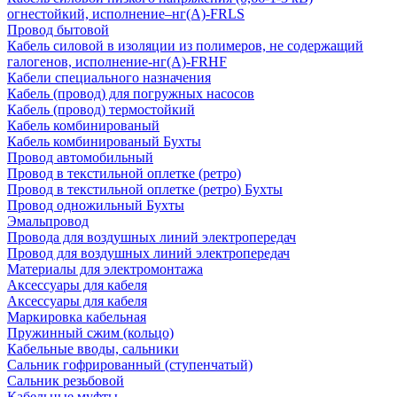
огнестойкий, исполнение–нг(А)-FRLS
Провод бытовой
Кабель силовой в изоляции из полимеров, не содержащий
галогенов, исполнение-нг(А)-FRHF
Кабели специального назначения
Кабель (провод) для погружных насосов
Кабель (провод) термостойкий
Кабель комбинированый
Кабель комбинированый Бухты
Провод автомобильный
Провод в текстильной оплетке (ретро)
Провод в текстильной оплетке (ретро) Бухты
Провод одножильный Бухты
Эмальпровод
Провода для воздушных линий электропередач
Провод для воздушных линий электропередач
Материалы для электромонтажа
Аксессуары для кабеля
Аксессуары для кабеля
Маркировка кабельная
Пружинный сжим (кольцо)
Кабельные вводы, сальники
Сальник гофрированный (ступенчатый)
Сальник резьбовой
Кабельные муфты