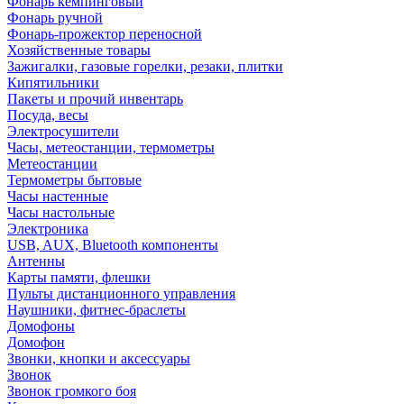
Фонарь кемпинговый
Фонарь ручной
Фонарь-прожектор переносной
Хозяйственные товары
Зажигалки, газовые горелки, резаки, плитки
Кипятильники
Пакеты и прочий инвентарь
Посуда, весы
Электросушители
Часы, метеостанции, термометры
Метеостанции
Термометры бытовые
Часы настенные
Часы настольные
Электроника
USB, AUX, Bluetooth компоненты
Антенны
Карты памяти, флешки
Пульты дистанционного управления
Наушники, фитнес-браслеты
Домофоны
Домофон
Звонки, кнопки и аксессуары
Звонок
Звонок громкого боя