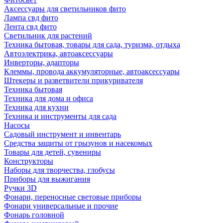
Аксессуары для светильников фито
Лампа свд фито
Лента свд фито
Светильник для растений
Техника бытовая, товары для сада, туризма, отдыха
Автоэлектрика, автоаксессуары
Инверторы, адапторы
Клеммы, провода аккумуляторные, автоаксессуары
Штекеры и разветвители прикуривателя
Техника бытовая
Техника для дома и офиса
Техника для кухни
Техника и инструменты для сада
Насосы
Садовый инструмент и инвентарь
Средства защиты от грызунов и насекомых
Товары для детей, сувениры
Конструкторы
Наборы для творчества, глобусы
Приборы для выжигания
Ручки 3D
Фонари, переносные световые приборы
Фонари универсальные и прочие
Фонарь головной