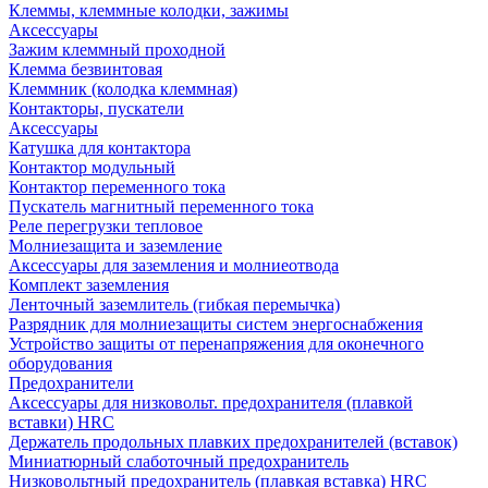
Клеммы, клеммные колодки, зажимы
Аксессуары
Зажим клеммный проходной
Клемма безвинтовая
Клеммник (колодка клеммная)
Контакторы, пускатели
Аксессуары
Катушка для контактора
Контактор модульный
Контактор переменного тока
Пускатель магнитный переменного тока
Реле перегрузки тепловое
Молниезащита и заземление
Аксессуары для заземления и молниеотвода
Комплект заземления
Ленточный заземлитель (гибкая перемычка)
Разрядник для молниезащиты систем энергоснабжения
Устройство защиты от перенапряжения для оконечного
оборудования
Предохранители
Аксессуары для низковольт. предохранителя (плавкой
вставки) HRC
Держатель продольных плавких предохранителей (вставок)
Миниатюрный слаботочный предохранитель
Низковольтный предохранитель (плавкая вставка) HRC