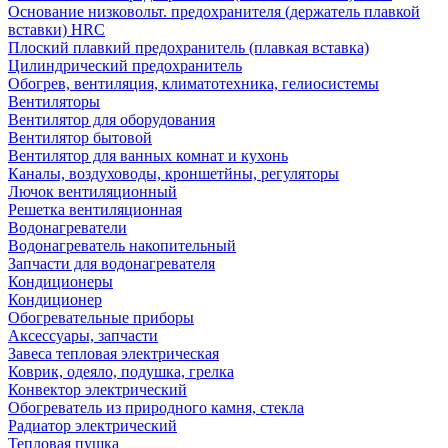
Основание низковольт. предохранителя (держатель плавкой
вставки) HRC
Плоский плавкий предохранитель (плавкая вставка)
Цилиндрический предохранитель
Обогрев, вентиляция, климатотехника, гелиосистемы
Вентиляторы
Вентилятор для оборудования
Вентилятор бытовой
Вентилятор для ванных комнат и кухонь
Каналы, воздуховоды, кроншетйны, регуляторы
Лючок вентиляционный
Решетка вентиляционная
Водонагреватели
Водонагреватель накопительный
Запчасти для водонагревателя
Кондиционеры
Кондиционер
Обогревательные приборы
Аксессуары, запчасти
Завеса тепловая электрическая
Коврик, одеяло, подушка, грелка
Конвектор электрический
Обогреватель из природного камня, стекла
Радиатор электрический
Тепловая пушка