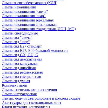
Лампа энергосберегающая (КЛЛ)
Лампы накаливания
Лампа накаливания "свеча"
Лампа накаливания "шар"
Лампа накаливания зеркальная
Лампа накаливания специальная
Лампа накаливания стандартная (ЛОН, МО)
Лампы светодиодные
Лампа свд "свеча"
Лампа свд "шар"
Лампа свд E27 стандарт
Лампа свд E27, Е40 большой мощности
Лампа свд GX, GU, G
Лампа свд декоративная
Лампа свд капсульная
Лампа свд линейная
Лампа свд рефлекторная
Лампа свд специальная
Лампа свд умная
Комплект ламп
Лампы специального назначения
Лампа инфракрасная
Ленты, модули светодиодные и комлектующие
Аксессуары для светодиодных лент
Блоки питания, контроллеры