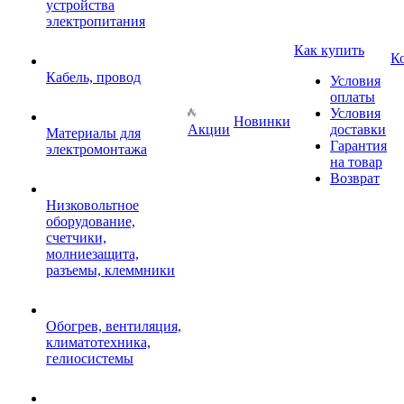
устройства
электропитания
Как купить
К
Кабель, провод
Условия
оплаты
Условия
Новинки
Акции
доставки
Материалы для
Гарантия
электромонтажа
на товар
Возврат
Низковольтное
оборудование,
счетчики,
молниезащита,
разъемы, клеммники
Обогрев, вентиляция,
климатотехника,
гелиосистемы