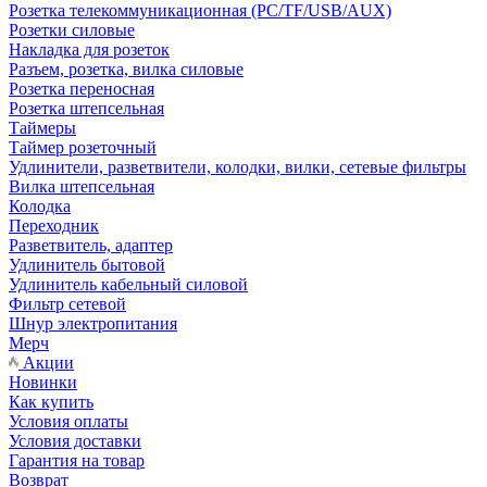
Розетка телекоммуникационная (PC/TF/USB/AUX)
Розетки силовые
Накладка для розеток
Разъем, розетка, вилка силовые
Розетка переносная
Розетка штепсельная
Таймеры
Таймер розеточный
Удлинители, разветвители, колодки, вилки, сетевые фильтры
Вилка штепсельная
Колодка
Переходник
Разветвитель, адаптер
Удлинитель бытовой
Удлинитель кабельный силовой
Фильтр сетевой
Шнур электропитания
Мерч
Акции
Новинки
Как купить
Условия оплаты
Условия доставки
Гарантия на товар
Возврат