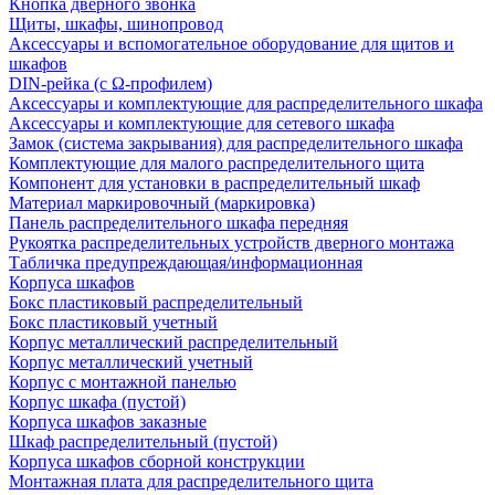
Кнопка дверного звонка
Щиты, шкафы, шинопровод
Аксессуары и вспомогательное оборудование для щитов и
шкафов
DIN-рейка (с Ω-профилем)
Аксессуары и комплектующие для распределительного шкафа
Аксессуары и комплектующие для сетевого шкафа
Замок (система закрывания) для распределительного шкафа
Комплектующие для малого распределительного щита
Компонент для установки в распределительный шкаф
Материал маркировочный (маркировка)
Панель распределительного шкафа передняя
Рукоятка распределительных устройств дверного монтажа
Табличка предупреждающая/информационная
Корпуса шкафов
Бокс пластиковый распределительный
Бокс пластиковый учетный
Корпус металлический распределительный
Корпус металлический учетный
Корпус с монтажной панелью
Корпус шкафа (пустой)
Корпуса шкафов заказные
Шкаф распределительный (пустой)
Корпуса шкафов сборной конструкции
Монтажная плата для распределительного щита