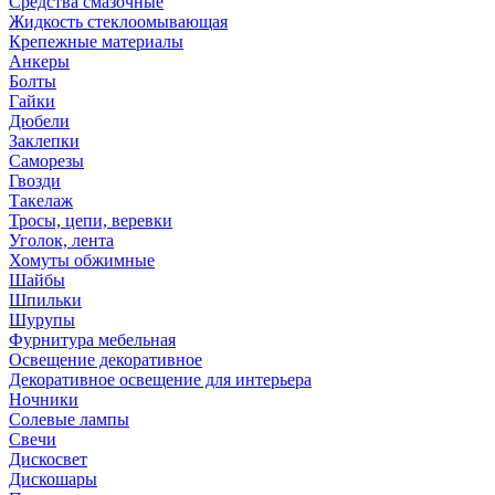
Средства смазочные
Жидкость стеклоомывающая
Крепежные материалы
Анкеры
Болты
Гайки
Дюбели
Заклепки
Саморезы
Гвозди
Такелаж
Тросы, цепи, веревки
Уголок, лента
Хомуты обжимные
Шайбы
Шпильки
Шурупы
Фурнитура мебельная
Освещение декоративное
Декоративное освещение для интерьера
Ночники
Солевые лампы
Свечи
Дискосвет
Дискошары