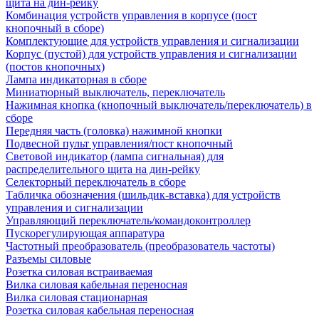
щита на дин-рейку
Комбинация устройств управления в корпусе (пост
кнопочный в сборе)
Комплектующие для устройств управления и сигнализации
Корпус (пустой) для устройств управления и сигнализации
(постов кнопочных)
Лампа индикаторная в сборе
Миниатюрный выключатель, переключатель
Нажимная кнопка (кнопочный выключатель/переключатель) в
сборе
Передняя часть (головка) нажимной кнопки
Подвесной пульт управления/пост кнопочный
Световой индикатор (лампа сигнальная) для
распределительного щита на дин-рейку
Селекторный переключатель в сборе
Табличка обозначения (шильдик-вставка) для устройств
управления и сигнализации
Управляющий переключатель/командоконтроллер
Пускорегулирующая аппаратура
Частотный преобразователь (преобразователь частоты)
Разъемы силовые
Розетка силовая встраиваемая
Вилка силовая кабельная переносная
Вилка силовая стационарная
Розетка силовая кабельная переносная