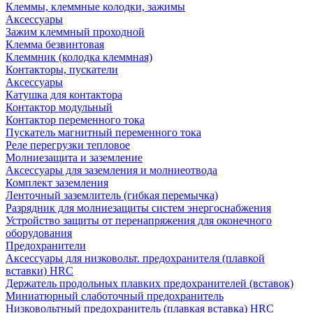
Клеммы, клеммные колодки, зажимы
Аксессуары
Зажим клеммный проходной
Клемма безвинтовая
Клеммник (колодка клеммная)
Контакторы, пускатели
Аксессуары
Катушка для контактора
Контактор модульный
Контактор переменного тока
Пускатель магнитный переменного тока
Реле перегрузки тепловое
Молниезащита и заземление
Аксессуары для заземления и молниеотвода
Комплект заземления
Ленточный заземлитель (гибкая перемычка)
Разрядник для молниезащиты систем энергоснабжения
Устройство защиты от перенапряжения для оконечного
оборудования
Предохранители
Аксессуары для низковольт. предохранителя (плавкой
вставки) HRC
Держатель продольных плавких предохранителей (вставок)
Миниатюрный слаботочный предохранитель
Низковольтный предохранитель (плавкая вставка) HRC