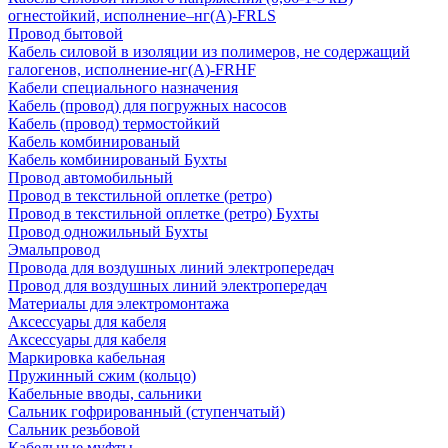
огнестойкий, исполнение–нг(А)-FRLS
Провод бытовой
Кабель силовой в изоляции из полимеров, не содержащий
галогенов, исполнение-нг(А)-FRHF
Кабели специального назначения
Кабель (провод) для погружных насосов
Кабель (провод) термостойкий
Кабель комбинированый
Кабель комбинированый Бухты
Провод автомобильный
Провод в текстильной оплетке (ретро)
Провод в текстильной оплетке (ретро) Бухты
Провод одножильный Бухты
Эмальпровод
Провода для воздушных линий электропередач
Провод для воздушных линий электропередач
Материалы для электромонтажа
Аксессуары для кабеля
Аксессуары для кабеля
Маркировка кабельная
Пружинный сжим (кольцо)
Кабельные вводы, сальники
Сальник гофрированный (ступенчатый)
Сальник резьбовой
Кабельные муфты