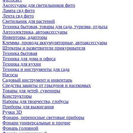
Аксессуары для светильников фито
Лампа свд фито
Лента свд фито
Светильник для растений
Техника бытовая, товары для сада, туризма, отдыха
Автоэлектрика, автоаксессуары
Инверторы, адапторы
Клеммы, провода аккумуляторные, автоаксессуары
Штекеры и разветвители прикуривателя
Техника бытовая
Техника для дома и офиса
Техника для кухни
Техника и инструменты для сада
Насосы
Садовый инструмент и инвентарь
Средства защиты от грызунов и насекомых
Товары для детей, сувениры
Конструкторы
Наборы для творчества, глобусы
Приборы для выжигания
Ручки 3D
Фонари, переносные световые приборы
Фонари универсальные и прочие
Фонарь головной