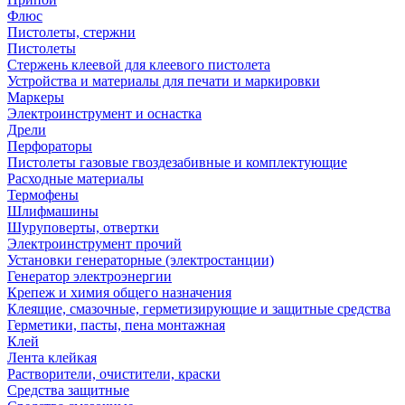
Флюс
Пистолеты, стержни
Пистолеты
Стержень клеевой для клеевого пистолета
Устройства и материалы для печати и маркировки
Маркеры
Электроинструмент и оснастка
Дрели
Перфораторы
Пистолеты газовые гвоздезабивные и комплектующие
Расходные материалы
Термофены
Шлифмашины
Шуруповерты, отвертки
Электроинструмент прочий
Установки генераторные (электростанции)
Генератор электроэнергии
Крепеж и химия общего назначения
Клеящие, смазочные, герметизирующие и защитные средства
Герметики, пасты, пена монтажная
Клей
Лента клейкая
Растворители, очистители, краски
Средства защитные