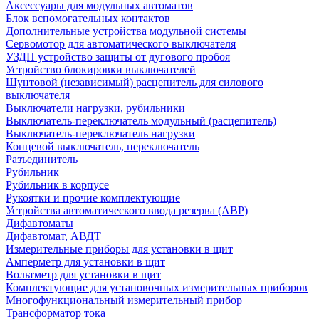
Аксессуары для модульных автоматов
Блок вспомогательных контактов
Дополнительные устройства модульной системы
Сервомотор для автоматического выключателя
УЗДП устройство защиты от дугового пробоя
Устройство блокировки выключателей
Шунтовой (независимый) расцепитель для силового
выключателя
Выключатели нагрузки, рубильники
Выключатель-переключатель модульный (расцепитель)
Выключатель-переключатель нагрузки
Концевой выключатель, переключатель
Разъединитель
Рубильник
Рубильник в корпусе
Рукоятки и прочие комплектующие
Устройства автоматического ввода резерва (АВР)
Дифавтоматы
Дифавтомат, АВДТ
Измерительные приборы для установки в щит
Амперметр для установки в щит
Вольтметр для установки в щит
Комплектующие для установочных измерительных приборов
Многофункциональный измерительный прибор
Трансформатор тока