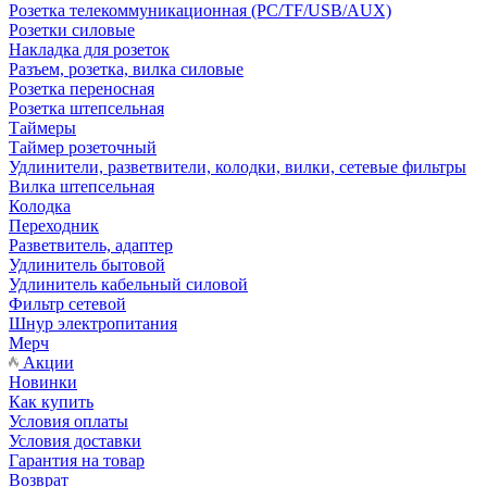
Розетка телекоммуникационная (PC/TF/USB/AUX)
Розетки силовые
Накладка для розеток
Разъем, розетка, вилка силовые
Розетка переносная
Розетка штепсельная
Таймеры
Таймер розеточный
Удлинители, разветвители, колодки, вилки, сетевые фильтры
Вилка штепсельная
Колодка
Переходник
Разветвитель, адаптер
Удлинитель бытовой
Удлинитель кабельный силовой
Фильтр сетевой
Шнур электропитания
Мерч
Акции
Новинки
Как купить
Условия оплаты
Условия доставки
Гарантия на товар
Возврат