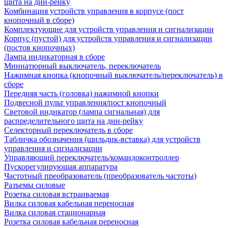
щита на дин-рейку
Комбинация устройств управления в корпусе (пост
кнопочный в сборе)
Комплектующие для устройств управления и сигнализации
Корпус (пустой) для устройств управления и сигнализации
(постов кнопочных)
Лампа индикаторная в сборе
Миниатюрный выключатель, переключатель
Нажимная кнопка (кнопочный выключатель/переключатель) в
сборе
Передняя часть (головка) нажимной кнопки
Подвесной пульт управления/пост кнопочный
Световой индикатор (лампа сигнальная) для
распределительного щита на дин-рейку
Селекторный переключатель в сборе
Табличка обозначения (шильдик-вставка) для устройств
управления и сигнализации
Управляющий переключатель/командоконтроллер
Пускорегулирующая аппаратура
Частотный преобразователь (преобразователь частоты)
Разъемы силовые
Розетка силовая встраиваемая
Вилка силовая кабельная переносная
Вилка силовая стационарная
Розетка силовая кабельная переносная