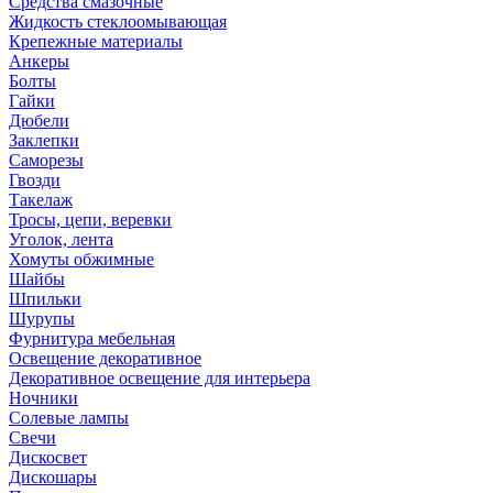
Средства смазочные
Жидкость стеклоомывающая
Крепежные материалы
Анкеры
Болты
Гайки
Дюбели
Заклепки
Саморезы
Гвозди
Такелаж
Тросы, цепи, веревки
Уголок, лента
Хомуты обжимные
Шайбы
Шпильки
Шурупы
Фурнитура мебельная
Освещение декоративное
Декоративное освещение для интерьера
Ночники
Солевые лампы
Свечи
Дискосвет
Дискошары