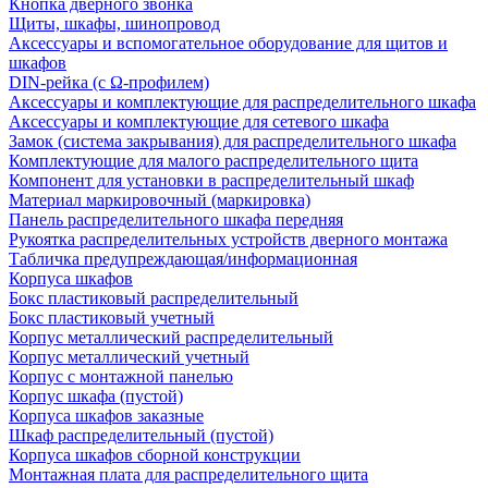
Кнопка дверного звонка
Щиты, шкафы, шинопровод
Аксессуары и вспомогательное оборудование для щитов и
шкафов
DIN-рейка (с Ω-профилем)
Аксессуары и комплектующие для распределительного шкафа
Аксессуары и комплектующие для сетевого шкафа
Замок (система закрывания) для распределительного шкафа
Комплектующие для малого распределительного щита
Компонент для установки в распределительный шкаф
Материал маркировочный (маркировка)
Панель распределительного шкафа передняя
Рукоятка распределительных устройств дверного монтажа
Табличка предупреждающая/информационная
Корпуса шкафов
Бокс пластиковый распределительный
Бокс пластиковый учетный
Корпус металлический распределительный
Корпус металлический учетный
Корпус с монтажной панелью
Корпус шкафа (пустой)
Корпуса шкафов заказные
Шкаф распределительный (пустой)
Корпуса шкафов сборной конструкции
Монтажная плата для распределительного щита