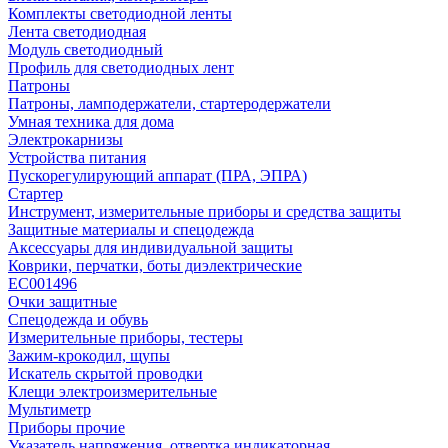
Комплекты светодиодной ленты
Лента светодиодная
Модуль светодиодный
Профиль для светодиодных лент
Патроны
Патроны, ламподержатели, стартеродержатели
Умная техника для дома
Электрокарнизы
Устройства питания
Пускорегулирующий аппарат (ПРА, ЭПРА)
Стартер
Инструмент, измерительные приборы и средства защиты
Защитные материалы и спецодежда
Аксессуары для индивидуальной защиты
Коврики, перчатки, боты диэлектрические
EC001496
Очки защитные
Спецодежда и обувь
Измерительные приборы, тестеры
Зажим-крокодил, щупы
Искатель скрытой проводки
Клещи электроизмерительные
Мультиметр
Приборы прочие
Указатель напряжения, отвертка индикаторная