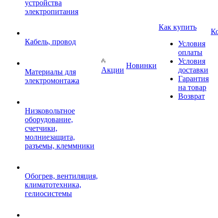
устройства
электропитания
Как купить
К
Кабель, провод
Условия
оплаты
Условия
Новинки
Акции
доставки
Материалы для
Гарантия
электромонтажа
на товар
Возврат
Низковольтное
оборудование,
счетчики,
молниезащита,
разъемы, клеммники
Обогрев, вентиляция,
климатотехника,
гелиосистемы