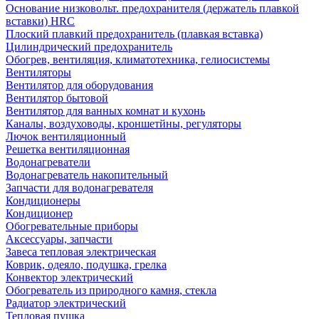
Основание низковольт. предохранителя (держатель плавкой
вставки) HRC
Плоский плавкий предохранитель (плавкая вставка)
Цилиндрический предохранитель
Обогрев, вентиляция, климатотехника, гелиосистемы
Вентиляторы
Вентилятор для оборудования
Вентилятор бытовой
Вентилятор для ванных комнат и кухонь
Каналы, воздуховоды, кроншетйны, регуляторы
Лючок вентиляционный
Решетка вентиляционная
Водонагреватели
Водонагреватель накопительный
Запчасти для водонагревателя
Кондиционеры
Кондиционер
Обогревательные приборы
Аксессуары, запчасти
Завеса тепловая электрическая
Коврик, одеяло, подушка, грелка
Конвектор электрический
Обогреватель из природного камня, стекла
Радиатор электрический
Тепловая пушка