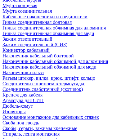
Муфта концевая
Муфта соединительная
Кабельные наконечники и соединители
Гильза соединительная болтовая
Гильза соединительная обжимная для алюминия
Гильза соединительная обжимная для меди
Зажим ответвительный
Зажим соединительный (СИЗ)
Коннектор кабельный
Наконечник кабельный болтовой
Наконечник кабельный обжимной для алюминия
Наконечник кабельный обжимной для меди
Наконечник-гильза
Разъем штекер, вилка, крюк, штифт, кольцо
Соединители с припоем в термоусадке
Соединитель слаботочный (скотчлок)
Крепеж для кабеля
Арматура для СИП
Дюбель-хомут
Изоляторы
Основание монтажное для кабельных стяжек
Скоба под гвоздь
Скобы, серьги, зажимы крепежные
Спираль, лента монтажная