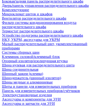
Боковая/задняя панель распределительного шкафа
Дверь/панель управления распределительного шкафа
Комплектующие
Микроклимат щитов и шкафов
Вентилятор распределительного шкафа
Фильтр системы кондиционирования воздуха
распределительного шкафа
Термостат распределительного шкафа
Устройство подогрева распределительного шкафа
НКУ, УКРМ, аксессуары для УКРМ
Малый распределительный щит, укомплектованный
приборами
Системы сборных шин
Клеммник силовой/клеммный блок
Опорный изолятор/изолирующая втулка
Шина нулевая для распределительного щита
Шина соединительная
Шинный зажим (клемма)
Шинодержатель (шинный изолятор)
Шины медные и алюминиевые
Щиты и панели для измерительных приборов
Панель для измерительных приборов/счётчиков
Электроустановочные изделия
Аксессуары и компоненты для ЭУИ
Аксессуары и запчасти для ЭУИ