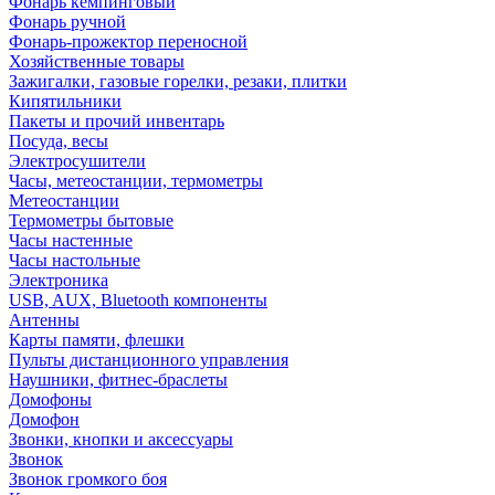
Фонарь кемпинговый
Фонарь ручной
Фонарь-прожектор переносной
Хозяйственные товары
Зажигалки, газовые горелки, резаки, плитки
Кипятильники
Пакеты и прочий инвентарь
Посуда, весы
Электросушители
Часы, метеостанции, термометры
Метеостанции
Термометры бытовые
Часы настенные
Часы настольные
Электроника
USB, AUX, Bluetooth компоненты
Антенны
Карты памяти, флешки
Пульты дистанционного управления
Наушники, фитнес-браслеты
Домофоны
Домофон
Звонки, кнопки и аксессуары
Звонок
Звонок громкого боя