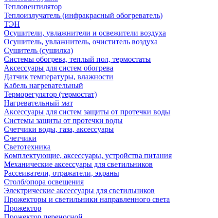
Тепловентилятор
Теплоизлучатель (инфракрасный обогреватель)
ТЭН
Осушители, увлажнители и освежители воздуха
Осушитель, увлажнитель, очиститель воздуха
Сушитель (сушилка)
Системы обогрева, теплый пол, термостаты
Аксессуары для систем обогрева
Датчик температуры, влажности
Кабель нагревательный
Терморегулятор (термостат)
Нагревательный мат
Аксессуары для систем защиты от протечки воды
Системы защиты от протечки воды
Счетчики воды, газа, аксессуары
Счетчики
Светотехника
Комплектующие, аксессуары, устройства питания
Механические аксессуары для светильников
Рассеиватели, отражатели, экраны
Столб/опора освещения
Электрические аксессуары для светильников
Прожекторы и светильники направленного света
Прожектор
Прожектор переносной