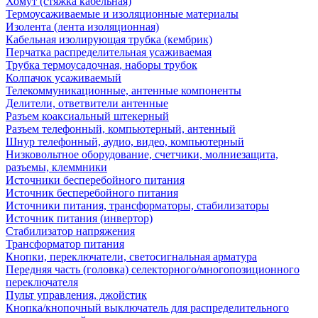
Хомут (стяжка кабельная)
Термоусаживаемые и изоляционные материалы
Изолента (лента изоляционная)
Кабельная изолирующая трубка (кембрик)
Перчатка распределительная усаживаемая
Трубка термоусадочная, наборы трубок
Колпачок усаживаемый
Телекоммуникационные, антенные компоненты
Делители, ответвители антенные
Разъем коаксиальный штекерный
Разъем телефонный, компьютерный, антенный
Шнур телефонный, аудио, видео, компьютерный
Низковольтное оборудование, счетчики, молниезащита,
разъемы, клеммники
Источники бесперебойного питания
Источник бесперебойного питания
Источники питания, трансформаторы, стабилизаторы
Источник питания (инвертор)
Стабилизатор напряжения
Трансформатор питания
Кнопки, переключатели, светосигнальная арматура
Передняя часть (головка) селекторного/многопозиционного
переключателя
Пульт управления, джойстик
Кнопка/кнопочный выключатель для распределительного