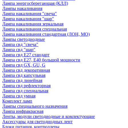
Лампа энергосберегающая (КЛЛ)
Лампы накаливания
Лампа накаливания "свеча"
Лампа накаливания "шар"
Лампа накаливания зеркальная
Лампа накаливания специальная
Лампа накаливания стандартная (ЛОН, МО)
Лампы светодиодные
Лампа свд "свеча"
Лампа свд "шар"
Лампа свд E27 стандарт
Лампа свд E27, Е40 большой мощности
Лампа свд GX, GU, G
Лампа свд декоративная
Лампа свд капсульная
Лампа свд линейная
Лампа свд рефлекторная
Лампа свд специальная
Лампа свд умная
Комплект ламп
Лампы специального назначения
Лампа инфракрасная
Ленты, модули светодиодные и комлектующие
Аксессуары для светодиодных лент
Блоки питания, контроллеры