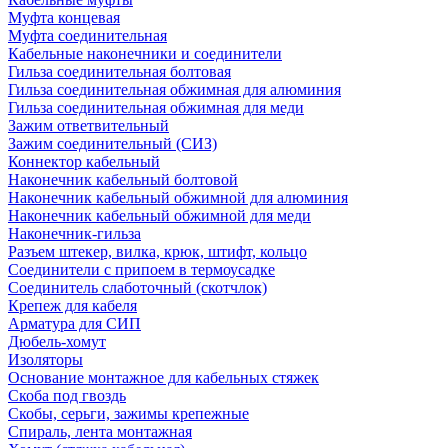
Муфта концевая
Муфта соединительная
Кабельные наконечники и соединители
Гильза соединительная болтовая
Гильза соединительная обжимная для алюминия
Гильза соединительная обжимная для меди
Зажим ответвительный
Зажим соединительный (СИЗ)
Коннектор кабельный
Наконечник кабельный болтовой
Наконечник кабельный обжимной для алюминия
Наконечник кабельный обжимной для меди
Наконечник-гильза
Разъем штекер, вилка, крюк, штифт, кольцо
Соединители с припоем в термоусадке
Соединитель слаботочный (скотчлок)
Крепеж для кабеля
Арматура для СИП
Дюбель-хомут
Изоляторы
Основание монтажное для кабельных стяжек
Скоба под гвоздь
Скобы, серьги, зажимы крепежные
Спираль, лента монтажная