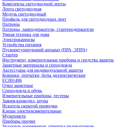
Комплекты светодиодной ленты
Лента светодиодная
Модуль светодиодный
Профиль для светодиодных лент
Патроны
Патроны, ламподержатели, стартеродержатели
Умная техника для дома
Электрокарнизы
Устройства питания
Пускорегулирующий аппарат (ПРА, ЭПРА)
Стартер
Инструмент, измерительные приборы и средства защиты
Защитные материалы и спецодежда
Аксессуары для индивидуальной защиты
Коврики, перчатки, боты диэлектрические
EC001496
Очки защитные
Спецодежда и обувь
Измерительные приборы, тестеры
Зажим-крокодил, щупы
Искатель скрытой проводки
Клещи электроизмерительные
Мультиметр
Приборы прочие
Указатель напряжения, отвертка индикаторная