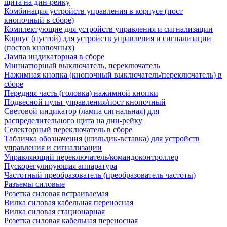
щита на дин-рейку
Комбинация устройств управления в корпусе (пост
кнопочный в сборе)
Комплектующие для устройств управления и сигнализации
Корпус (пустой) для устройств управления и сигнализации
(постов кнопочных)
Лампа индикаторная в сборе
Миниатюрный выключатель, переключатель
Нажимная кнопка (кнопочный выключатель/переключатель) в
сборе
Передняя часть (головка) нажимной кнопки
Подвесной пульт управления/пост кнопочный
Световой индикатор (лампа сигнальная) для
распределительного щита на дин-рейку
Селекторный переключатель в сборе
Табличка обозначения (шильдик-вставка) для устройств
управления и сигнализации
Управляющий переключатель/командоконтроллер
Пускорегулирующая аппаратура
Частотный преобразователь (преобразователь частоты)
Разъемы силовые
Розетка силовая встраиваемая
Вилка силовая кабельная переносная
Вилка силовая стационарная
Розетка силовая кабельная переносная