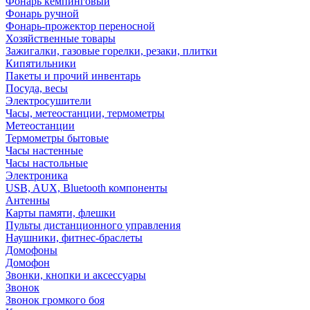
Фонарь кемпинговый
Фонарь ручной
Фонарь-прожектор переносной
Хозяйственные товары
Зажигалки, газовые горелки, резаки, плитки
Кипятильники
Пакеты и прочий инвентарь
Посуда, весы
Электросушители
Часы, метеостанции, термометры
Метеостанции
Термометры бытовые
Часы настенные
Часы настольные
Электроника
USB, AUX, Bluetooth компоненты
Антенны
Карты памяти, флешки
Пульты дистанционного управления
Наушники, фитнес-браслеты
Домофоны
Домофон
Звонки, кнопки и аксессуары
Звонок
Звонок громкого боя