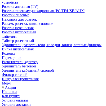
устройств
Розетка антенная (TV)
Розетка телекоммуникационная (PC/TF/USB/AUX)
Розетки силовые
Накладка для розеток
Разъем, розетка, вилка силовые
Розетка переносная
Розетка штепсельная
Таймеры
Таймер розеточный
Удлинители, разветвители, колодки, вилки, сетевые фильтры
Вилка штепсельная
Колодка
Переходник
Разветвитель, адаптер
Удлинитель бытовой
Удлинитель кабельный силовой
Фильтр сетевой
Шнур электропитания
Мерч
Акции
Новинки
Как купить
Условия оплаты
Условия доставки