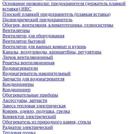
Основание низковольт. предохранителя (держатель плавкой
вставки) HRC
Плоский плавкий предохранитель (плавкая вставка)
Цилиндрический предохранитель
Обогрев, вентиляция, климатотехника, гелиосистемы
Вентиляторы
Вентилятор для оборудования
Вентилятор бытовой
Вентилятор для ванных комнат и кухонь
Каналы, воздуховоды, кроншетйны, регуляторы
Лючок вентиляционный
Решетка вентиляционная
Водонагреватели
Водонагреватель накопительный
Запчасти для водонагревателя
Кондиционеры
Кондиционер
Обогревательные приборы
Аксессуары, запчасти
Завеса тепловая электрическая
Коврик, одеяло, подушка, грелка
Конвектор электрический
Обогреватель из природного камня, стекла
Радиатор электрический
Тепловая пушка