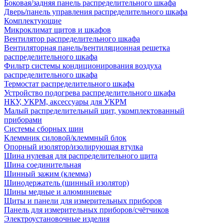
Боковая/задняя панель распределительного шкафа
Дверь/панель управления распределительного шкафа
Комплектующие
Микроклимат щитов и шкафов
Вентилятор распределительного шкафа
Вентиляторная панель/вентиляционная решетка
распределительного шкафа
Фильтр системы кондиционирования воздуха
распределительного шкафа
Термостат распределительного шкафа
Устройство подогрева распределительного шкафа
НКУ, УКРМ, аксессуары для УКРМ
Малый распределительный щит, укомплектованный
приборами
Системы сборных шин
Клеммник силовой/клеммный блок
Опорный изолятор/изолирующая втулка
Шина нулевая для распределительного щита
Шина соединительная
Шинный зажим (клемма)
Шинодержатель (шинный изолятор)
Шины медные и алюминиевые
Щиты и панели для измерительных приборов
Панель для измерительных приборов/счётчиков
Электроустановочные изделия