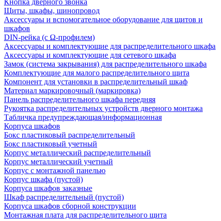
Кнопка дверного звонка
Щиты, шкафы, шинопровод
Аксессуары и вспомогательное оборудование для щитов и
шкафов
DIN-рейка (с Ω-профилем)
Аксессуары и комплектующие для распределительного шкафа
Аксессуары и комплектующие для сетевого шкафа
Замок (система закрывания) для распределительного шкафа
Комплектующие для малого распределительного щита
Компонент для установки в распределительный шкаф
Материал маркировочный (маркировка)
Панель распределительного шкафа передняя
Рукоятка распределительных устройств дверного монтажа
Табличка предупреждающая/информационная
Корпуса шкафов
Бокс пластиковый распределительный
Бокс пластиковый учетный
Корпус металлический распределительный
Корпус металлический учетный
Корпус с монтажной панелью
Корпус шкафа (пустой)
Корпуса шкафов заказные
Шкаф распределительный (пустой)
Корпуса шкафов сборной конструкции
Монтажная плата для распределительного щита