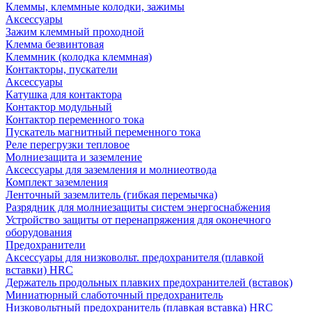
Клеммы, клеммные колодки, зажимы
Аксессуары
Зажим клеммный проходной
Клемма безвинтовая
Клеммник (колодка клеммная)
Контакторы, пускатели
Аксессуары
Катушка для контактора
Контактор модульный
Контактор переменного тока
Пускатель магнитный переменного тока
Реле перегрузки тепловое
Молниезащита и заземление
Аксессуары для заземления и молниеотвода
Комплект заземления
Ленточный заземлитель (гибкая перемычка)
Разрядник для молниезащиты систем энергоснабжения
Устройство защиты от перенапряжения для оконечного
оборудования
Предохранители
Аксессуары для низковольт. предохранителя (плавкой
вставки) HRC
Держатель продольных плавких предохранителей (вставок)
Миниатюрный слаботочный предохранитель
Низковольтный предохранитель (плавкая вставка) HRC