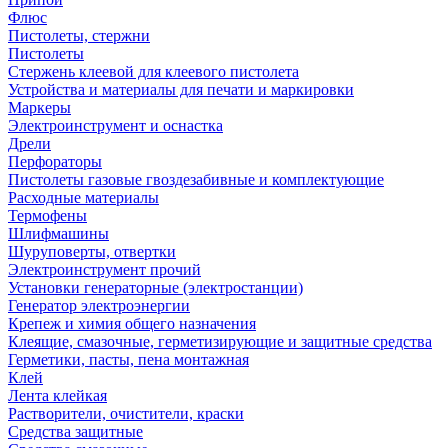
Флюс
Пистолеты, стержни
Пистолеты
Стержень клеевой для клеевого пистолета
Устройства и материалы для печати и маркировки
Маркеры
Электроинструмент и оснастка
Дрели
Перфораторы
Пистолеты газовые гвоздезабивные и комплектующие
Расходные материалы
Термофены
Шлифмашины
Шуруповерты, отвертки
Электроинструмент прочий
Установки генераторные (электростанции)
Генератор электроэнергии
Крепеж и химия общего назначения
Клеящие, смазочные, герметизирующие и защитные средства
Герметики, пасты, пена монтажная
Клей
Лента клейкая
Растворители, очистители, краски
Средства защитные