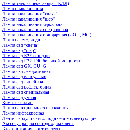
Лампа энергосберегающая (КЛЛ)
Лампы накаливания
Лампа накаливания "свеча"
Лампа накаливания "шар"
Лампа накаливания зеркальная
Лампа накаливания специальная
Лампа накаливания стандартная (ЛОН, МО)
Лампы светодиодные
Лампа свд "свеча"
Лампа свд "шар"
Лампа свд E27 стандарт
Лампа свд E27, Е40 большой мощности
Лампа свд GX, GU, G
Лампа свд декоративная
Лампа свд капсульная
Лампа свд линейная
Лампа свд рефлекторная
Лампа свд специальная
Лампа свд умная
Комплект ламп
Лампы специального назначения
Лампа инфракрасная
Ленты, модули светодиодные и комлектующие
Аксессуары для светодиодных лент
Блоки питания, контроллеры