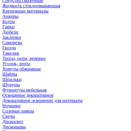
Средства смазочные
Жидкость стеклоомывающая
Крепежные материалы
Анкеры
Болты
Гайки
Дюбели
Заклепки
Саморезы
Гвозди
Такелаж
Тросы, цепи, веревки
Уголок, лента
Хомуты обжимные
Шайбы
Шпильки
Шурупы
Фурнитура мебельная
Освещение декоративное
Декоративное освещение для интерьера
Ночники
Солевые лампы
Свечи
Дискосвет
Дискошары