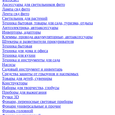
Аксессуары для светильников фито
Лампа свд фито
Лента свд фито
Светильник для растений
Техника бытовая, товары для сада, туризма, отдыха
Автоэлектрика, автоаксессуары
Инверторы, адапторы
Клеммы, провода аккумуляторные, автоаксессуары
Штекеры и разветвители прикуривателя
Техника бытовая
Техника для дома и офиса
Техника для кухни
Техника и инструменты для сада
Насосы
Садовый инструмент и инвентарь
Средства защиты от грызунов и насекомых
Товары для детей, сувениры
Конструкторы
Наборы для творчества, глобусы
Приборы для выжигания
Ручки 3D
Фонари, переносные световые приборы
Фонари универсальные и прочие
Фонарь головной