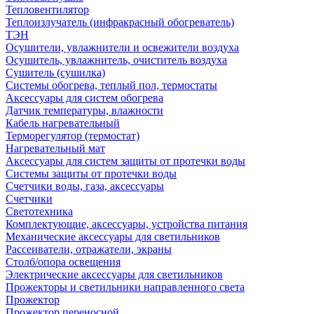
Тепловентилятор
Теплоизлучатель (инфракрасный обогреватель)
ТЭН
Осушители, увлажнители и освежители воздуха
Осушитель, увлажнитель, очиститель воздуха
Сушитель (сушилка)
Системы обогрева, теплый пол, термостаты
Аксессуары для систем обогрева
Датчик температуры, влажности
Кабель нагревательный
Терморегулятор (термостат)
Нагревательный мат
Аксессуары для систем защиты от протечки воды
Системы защиты от протечки воды
Счетчики воды, газа, аксессуары
Счетчики
Светотехника
Комплектующие, аксессуары, устройства питания
Механические аксессуары для светильников
Рассеиватели, отражатели, экраны
Столб/опора освещения
Электрические аксессуары для светильников
Прожекторы и светильники направленного света
Прожектор
Прожектор переносной