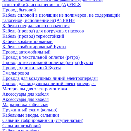
огнестойкий, исполнение–нг(А)-FRLS
Провод бытовой
Кабель силовой в изоляции из полимеров, не содержащий
галогенов, исполнение-нг(А)-FRHF
Кабели специального назначения
Кабель (провод) для погружных насосов
Кабель (провод) термостойкий
Кабель комбинированый
Кабель комбинированый Бухты
Провод автомобильный
Провод в текстильной оплетке (ретро)
Провод в текстильной оплетке (ретро) Бухты
Провод одножильный Бухты
Эмальпровод
Провода для воздушных линий электропередач
Провод для воздушных линий электропередач
Материалы для электромонтажа
Аксессуары для кабеля
Аксессуары для кабеля
Маркировка кабельная
Пружинный сжим (кольцо)
Кабельные вводы, сальники
Сальник гофрированный (ступенчатый)
Сальник резьбовой
Кабельные муфты