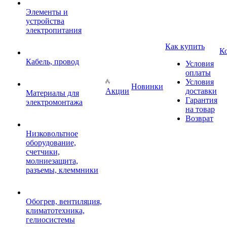
Элементы и
устройства
электропитания
Как купить
К
Кабель, провод
Условия
оплаты
Условия
Новинки
Акции
доставки
Материалы для
Гарантия
электромонтажа
на товар
Возврат
Низковольтное
оборудование,
счетчики,
молниезащита,
разъемы, клеммники
Обогрев, вентиляция,
климатотехника,
гелиосистемы