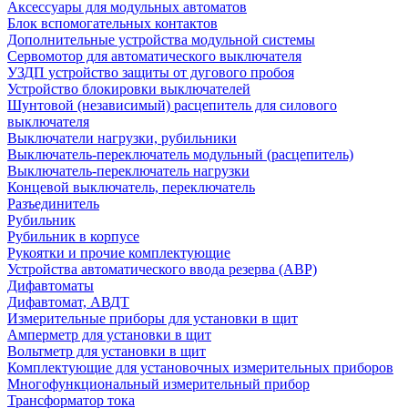
Аксессуары для модульных автоматов
Блок вспомогательных контактов
Дополнительные устройства модульной системы
Сервомотор для автоматического выключателя
УЗДП устройство защиты от дугового пробоя
Устройство блокировки выключателей
Шунтовой (независимый) расцепитель для силового
выключателя
Выключатели нагрузки, рубильники
Выключатель-переключатель модульный (расцепитель)
Выключатель-переключатель нагрузки
Концевой выключатель, переключатель
Разъединитель
Рубильник
Рубильник в корпусе
Рукоятки и прочие комплектующие
Устройства автоматического ввода резерва (АВР)
Дифавтоматы
Дифавтомат, АВДТ
Измерительные приборы для установки в щит
Амперметр для установки в щит
Вольтметр для установки в щит
Комплектующие для установочных измерительных приборов
Многофункциональный измерительный прибор
Трансформатор тока