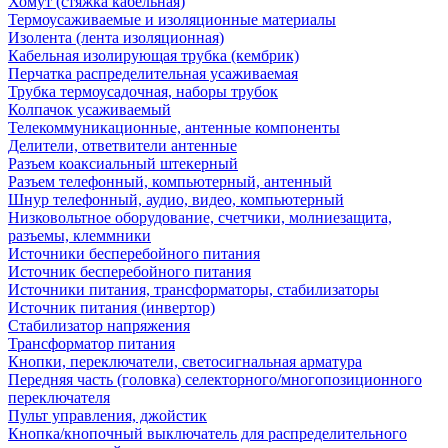
Хомут (стяжка кабельная)
Термоусаживаемые и изоляционные материалы
Изолента (лента изоляционная)
Кабельная изолирующая трубка (кембрик)
Перчатка распределительная усаживаемая
Трубка термоусадочная, наборы трубок
Колпачок усаживаемый
Телекоммуникационные, антенные компоненты
Делители, ответвители антенные
Разъем коаксиальный штекерный
Разъем телефонный, компьютерный, антенный
Шнур телефонный, аудио, видео, компьютерный
Низковольтное оборудование, счетчики, молниезащита,
разъемы, клеммники
Источники бесперебойного питания
Источник бесперебойного питания
Источники питания, трансформаторы, стабилизаторы
Источник питания (инвертор)
Стабилизатор напряжения
Трансформатор питания
Кнопки, переключатели, светосигнальная арматура
Передняя часть (головка) селекторного/многопозиционного
переключателя
Пульт управления, джойстик
Кнопка/кнопочный выключатель для распределительного