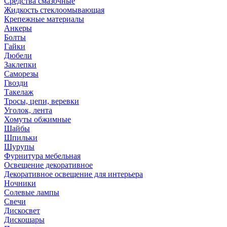
Средства смазочные
Жидкость стеклоомывающая
Крепежные материалы
Анкеры
Болты
Гайки
Дюбели
Заклепки
Саморезы
Гвозди
Такелаж
Тросы, цепи, веревки
Уголок, лента
Хомуты обжимные
Шайбы
Шпильки
Шурупы
Фурнитура мебельная
Освещение декоративное
Декоративное освещение для интерьера
Ночники
Солевые лампы
Свечи
Дискосвет
Дискошары