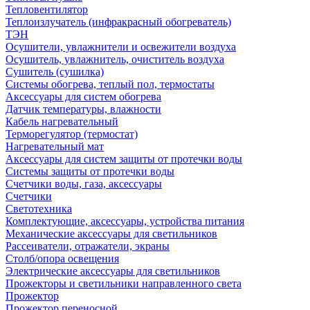
Тепловентилятор
Теплоизлучатель (инфракрасный обогреватель)
ТЭН
Осушители, увлажнители и освежители воздуха
Осушитель, увлажнитель, очиститель воздуха
Сушитель (сушилка)
Системы обогрева, теплый пол, термостаты
Аксессуары для систем обогрева
Датчик температуры, влажности
Кабель нагревательный
Терморегулятор (термостат)
Нагревательный мат
Аксессуары для систем защиты от протечки воды
Системы защиты от протечки воды
Счетчики воды, газа, аксессуары
Счетчики
Светотехника
Комплектующие, аксессуары, устройства питания
Механические аксессуары для светильников
Рассеиватели, отражатели, экраны
Столб/опора освещения
Электрические аксессуары для светильников
Прожекторы и светильники направленного света
Прожектор
Прожектор переносной