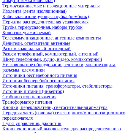
Хомут (стяжка кабельная)
Термоусаживаемые и изоляционные материалы
Изолента (лента изоляционная)
Кабельная изолирующая трубка (кембрик)
Перчатка распределительная усаживаемая
Трубка термоусадочная, наборы трубок
Колпачок усаживаемый
Телекоммуникационные, антенные компоненты
Делители, ответвители антенные
Разъем коаксиальный штекерный
Разъем телефонный, компьютерный, антенный
Шнур телефонный, аудио, видео, компьютерный
Низковольтное оборудование, счетчики, молниезащита,
разъемы, клеммники
Источники бесперебойного питания
Источник бесперебойного питания
Источники питания, трансформаторы, стабилизаторы
Источник питания (инвертор)
Стабилизатор напряжения
Трансформатор питания
Кнопки, переключатели, светосигнальная арматура
Передняя часть (головка) селекторного/многопозиционного
переключателя
Пульт управления, джойстик
Кнопка/кнопочный выключатель для распределительного