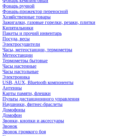
Фонарь кемпинговый
Фонарь ручной
Фонарь-прожектор переносной
Хозяйственные товары
Зажигалки, газовые горелки, резаки, плитки
Кипятильники
Пакеты и прочий инвентарь
Посуда, весы
Электросушители
Часы, метеостанции, термометры
Метеостанции
Термометры бытовые
Часы настенные
Часы настольные
Электроника
USB, AUX, Bluetooth компоненты
Антенны
Карты памяти, флешки
Пульты дистанционного управления
Наушники, фитнес-браслеты
Домофоны
Домофон
Звонки, кнопки и аксессуары
Звонок
Звонок громкого боя