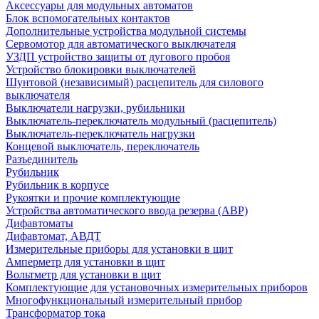
Аксессуары для модульных автоматов
Блок вспомогательных контактов
Дополнительные устройства модульной системы
Сервомотор для автоматического выключателя
УЗДП устройство защиты от дугового пробоя
Устройство блокировки выключателей
Шунтовой (независимый) расцепитель для силового
выключателя
Выключатели нагрузки, рубильники
Выключатель-переключатель модульный (расцепитель)
Выключатель-переключатель нагрузки
Концевой выключатель, переключатель
Разъединитель
Рубильник
Рубильник в корпусе
Рукоятки и прочие комплектующие
Устройства автоматического ввода резерва (АВР)
Дифавтоматы
Дифавтомат, АВДТ
Измерительные приборы для установки в щит
Амперметр для установки в щит
Вольтметр для установки в щит
Комплектующие для установочных измерительных приборов
Многофункциональный измерительный прибор
Трансформатор тока