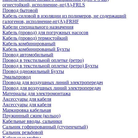
огнестойкий, исполнение–нг(А)-FRLS
Провод бытовой
Кабель силовой в изоляции из полимеров, не содержащий
галогенов, исполнение-нг(А)-FRHF
Кабели специального назначения
Кабель (провод) для погружных насосов
Кабель (провод) термостойкий
Кабель комбинированый
Кабель комбинированый Бухты
Провод автомобильный
Провод в текстильной оплетке (ретро)
Провод в текстильной оплетке (ретро) Бухты
Провод одножильный Бухты
Эмальпровод
Провода для воздушных линий электропередач
Провод для воздушных линий электропередач
Материалы для электромонтажа
Аксессуары для кабеля
Аксессуары для кабеля
Маркировка кабельная
Пружинный сжим (кольцо)
Кабельные вводы, сальники
Сальник гофрированный (ступенчатый)
Сальник резьбовой
Кабельные муфты