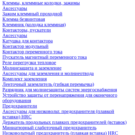
Клеммы, клеммные колодки, зажимы
Аксессуары
Зажим клеммный проходной
Клемма безвинтовая
Клеммник (колодка клеммная)
Контакторы, пускатели
Аксессуары
Катушка для контактора
Контактор модульный
Контактор переменного тока
Пускатель магнитный переменного тока
Реле перегрузки тепловое
Молниезащита и заземление
Аксессуары для заземления и молниеотвода
Комплект заземления
Ленточный заземлитель (гибкая перемычка)
Разрядник для молниезащиты систем энергоснабжения
Устройство защиты от перенапряжения для оконечного
оборудования
Предохранители
Аксессуары для низковольт. предохранителя (плавкой
вставки) HRC
Держатель продольных плавких предохранителей (вставок)
Миниатюрный слаботочный предохранитель
Низковольтный предохранитель (плавкая вставка) HRC