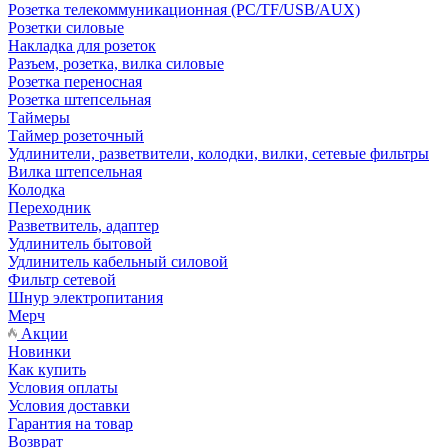
Розетка телекоммуникационная (PC/TF/USB/AUX)
Розетки силовые
Накладка для розеток
Разъем, розетка, вилка силовые
Розетка переносная
Розетка штепсельная
Таймеры
Таймер розеточный
Удлинители, разветвители, колодки, вилки, сетевые фильтры
Вилка штепсельная
Колодка
Переходник
Разветвитель, адаптер
Удлинитель бытовой
Удлинитель кабельный силовой
Фильтр сетевой
Шнур электропитания
Мерч
Акции
Новинки
Как купить
Условия оплаты
Условия доставки
Гарантия на товар
Возврат