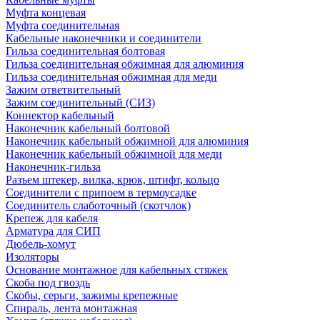
Муфта концевая
Муфта соединительная
Кабельные наконечники и соединители
Гильза соединительная болтовая
Гильза соединительная обжимная для алюминия
Гильза соединительная обжимная для меди
Зажим ответвительный
Зажим соединительный (СИЗ)
Коннектор кабельный
Наконечник кабельный болтовой
Наконечник кабельный обжимной для алюминия
Наконечник кабельный обжимной для меди
Наконечник-гильза
Разъем штекер, вилка, крюк, штифт, кольцо
Соединители с припоем в термоусадке
Соединитель слаботочный (скотчлок)
Крепеж для кабеля
Арматура для СИП
Дюбель-хомут
Изоляторы
Основание монтажное для кабельных стяжек
Скоба под гвоздь
Скобы, серьги, зажимы крепежные
Спираль, лента монтажная