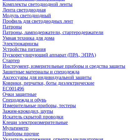
Комплекты светодиодной ленты
Лента светодиодная
Модуль светодиодный
Профиль для светодиодных лент
Патроны
Патроны, ламподержатели, стартеродержатели
Умная техника для дома
Электрокарнизы
Устройства питания
Пускорегулирующий аппарат (ПРА, ЭПРА)
Стартер
Инструмент, измерительные приборы и средства защиты
Защитные материалы и спецодежда
Аксессуары для индивидуальной защиты
Коврики, перчатки, боты диэлектрические
EC001496
Очки защитные
Спецодежда и обувь
Измерительные приборы, тестеры
Зажим-крокодил, щупы
Искатель скрытой проводки
Клещи электроизмерительные
Мультиметр
Приборы прочие
Указатель напряжения, отвертка индикаторная