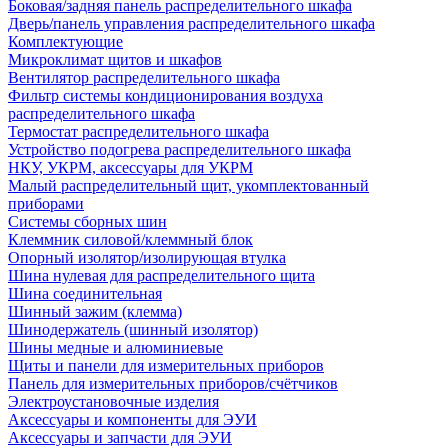
Боковая/задняя панель распределительного шкафа
Дверь/панель управления распределительного шкафа
Комплектующие
Микроклимат щитов и шкафов
Вентилятор распределительного шкафа
Фильтр системы кондиционирования воздуха
распределительного шкафа
Термостат распределительного шкафа
Устройство подогрева распределительного шкафа
НКУ, УКРМ, аксессуары для УКРМ
Малый распределительный щит, укомплектованный
приборами
Системы сборных шин
Клеммник силовой/клеммный блок
Опорный изолятор/изолирующая втулка
Шина нулевая для распределительного щита
Шина соединительная
Шинный зажим (клемма)
Шинодержатель (шинный изолятор)
Шины медные и алюминиевые
Щиты и панели для измерительных приборов
Панель для измерительных приборов/счётчиков
Электроустановочные изделия
Аксессуары и компоненты для ЭУИ
Аксессуары и запчасти для ЭУИ