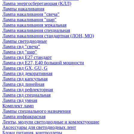
Лампа энергосберегающая (КЛЛ)
Лампы накаливания
Лампа накаливания "свеча"
Лампа накаливания "шар"
Лампа накаливания зеркальная
Лампа накаливания специальная
Лампа накаливания стандартная (ЛОН, МО)
Лампы светодиодные
Лампа свд "свеча"
Лампа свд "шар"
Лампа свд E27 стандарт
Лампа свд E27, Е40 большой мощности
Лампа свд GX, GU, G
Лампа свд декоративная
Лампа свд капсульная
Лампа свд линейная
Лампа свд рефлекторная
Лампа свд специальная
Лампа свд умная
Комплект ламп
Лампы специального назначения
Лампа инфракрасная
Ленты, модули светодиодные и комлектующие
Аксессуары для светодиодных лент
Блоки питания, контроллеры