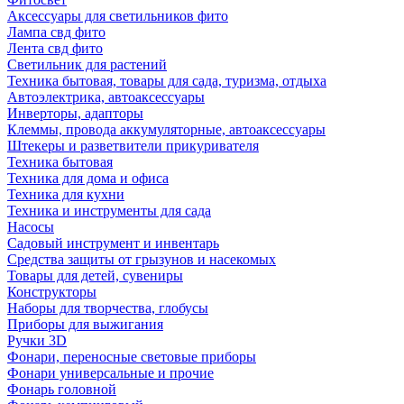
Аксессуары для светильников фито
Лампа свд фито
Лента свд фито
Светильник для растений
Техника бытовая, товары для сада, туризма, отдыха
Автоэлектрика, автоаксессуары
Инверторы, адапторы
Клеммы, провода аккумуляторные, автоаксессуары
Штекеры и разветвители прикуривателя
Техника бытовая
Техника для дома и офиса
Техника для кухни
Техника и инструменты для сада
Насосы
Садовый инструмент и инвентарь
Средства защиты от грызунов и насекомых
Товары для детей, сувениры
Конструкторы
Наборы для творчества, глобусы
Приборы для выжигания
Ручки 3D
Фонари, переносные световые приборы
Фонари универсальные и прочие
Фонарь головной