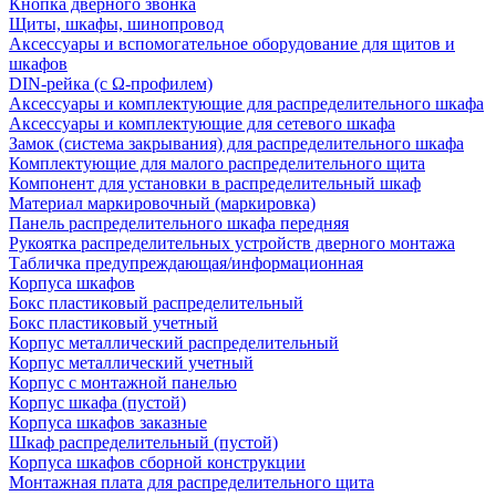
Кнопка дверного звонка
Щиты, шкафы, шинопровод
Аксессуары и вспомогательное оборудование для щитов и
шкафов
DIN-рейка (с Ω-профилем)
Аксессуары и комплектующие для распределительного шкафа
Аксессуары и комплектующие для сетевого шкафа
Замок (система закрывания) для распределительного шкафа
Комплектующие для малого распределительного щита
Компонент для установки в распределительный шкаф
Материал маркировочный (маркировка)
Панель распределительного шкафа передняя
Рукоятка распределительных устройств дверного монтажа
Табличка предупреждающая/информационная
Корпуса шкафов
Бокс пластиковый распределительный
Бокс пластиковый учетный
Корпус металлический распределительный
Корпус металлический учетный
Корпус с монтажной панелью
Корпус шкафа (пустой)
Корпуса шкафов заказные
Шкаф распределительный (пустой)
Корпуса шкафов сборной конструкции
Монтажная плата для распределительного щита