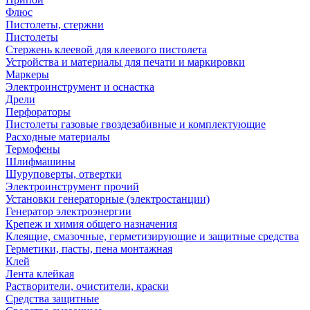
Флюс
Пистолеты, стержни
Пистолеты
Стержень клеевой для клеевого пистолета
Устройства и материалы для печати и маркировки
Маркеры
Электроинструмент и оснастка
Дрели
Перфораторы
Пистолеты газовые гвоздезабивные и комплектующие
Расходные материалы
Термофены
Шлифмашины
Шуруповерты, отвертки
Электроинструмент прочий
Установки генераторные (электростанции)
Генератор электроэнергии
Крепеж и химия общего назначения
Клеящие, смазочные, герметизирующие и защитные средства
Герметики, пасты, пена монтажная
Клей
Лента клейкая
Растворители, очистители, краски
Средства защитные