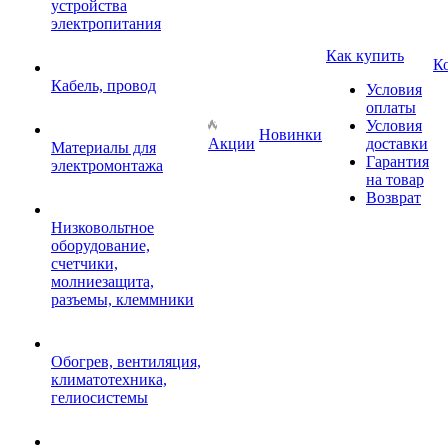
устройства
электропитания
Как купить
К
Кабель, провод
Условия
оплаты
Условия
Новинки
Акции
доставки
Материалы для
Гарантия
электромонтажа
на товар
Возврат
Низковольтное
оборудование,
счетчики,
молниезащита,
разъемы, клеммники
Обогрев, вентиляция,
климатотехника,
гелиосистемы