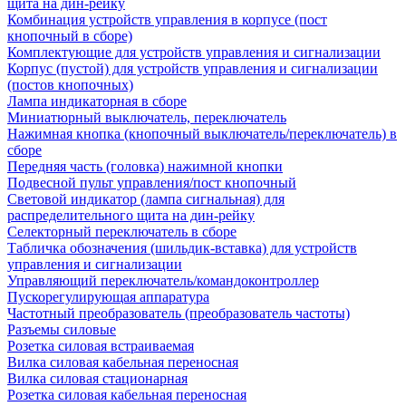
щита на дин-рейку
Комбинация устройств управления в корпусе (пост
кнопочный в сборе)
Комплектующие для устройств управления и сигнализации
Корпус (пустой) для устройств управления и сигнализации
(постов кнопочных)
Лампа индикаторная в сборе
Миниатюрный выключатель, переключатель
Нажимная кнопка (кнопочный выключатель/переключатель) в
сборе
Передняя часть (головка) нажимной кнопки
Подвесной пульт управления/пост кнопочный
Световой индикатор (лампа сигнальная) для
распределительного щита на дин-рейку
Селекторный переключатель в сборе
Табличка обозначения (шильдик-вставка) для устройств
управления и сигнализации
Управляющий переключатель/командоконтроллер
Пускорегулирующая аппаратура
Частотный преобразователь (преобразователь частоты)
Разъемы силовые
Розетка силовая встраиваемая
Вилка силовая кабельная переносная
Вилка силовая стационарная
Розетка силовая кабельная переносная