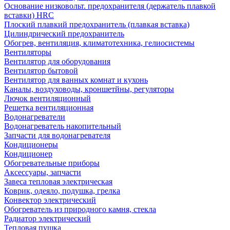
Основание низковольт. предохранителя (держатель плавкой
вставки) HRC
Плоский плавкий предохранитель (плавкая вставка)
Цилиндрический предохранитель
Обогрев, вентиляция, климатотехника, гелиосистемы
Вентиляторы
Вентилятор для оборудования
Вентилятор бытовой
Вентилятор для ванных комнат и кухонь
Каналы, воздуховоды, кроншетйны, регуляторы
Лючок вентиляционный
Решетка вентиляционная
Водонагреватели
Водонагреватель накопительный
Запчасти для водонагревателя
Кондиционеры
Кондиционер
Обогревательные приборы
Аксессуары, запчасти
Завеса тепловая электрическая
Коврик, одеяло, подушка, грелка
Конвектор электрический
Обогреватель из природного камня, стекла
Радиатор электрический
Тепловая пушка