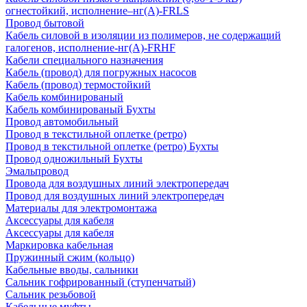
огнестойкий, исполнение–нг(А)-FRLS
Провод бытовой
Кабель силовой в изоляции из полимеров, не содержащий
галогенов, исполнение-нг(А)-FRHF
Кабели специального назначения
Кабель (провод) для погружных насосов
Кабель (провод) термостойкий
Кабель комбинированый
Кабель комбинированый Бухты
Провод автомобильный
Провод в текстильной оплетке (ретро)
Провод в текстильной оплетке (ретро) Бухты
Провод одножильный Бухты
Эмальпровод
Провода для воздушных линий электропередач
Провод для воздушных линий электропередач
Материалы для электромонтажа
Аксессуары для кабеля
Аксессуары для кабеля
Маркировка кабельная
Пружинный сжим (кольцо)
Кабельные вводы, сальники
Сальник гофрированный (ступенчатый)
Сальник резьбовой
Кабельные муфты