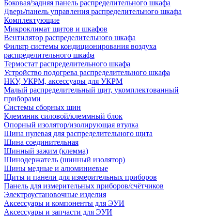
Боковая/задняя панель распределительного шкафа
Дверь/панель управления распределительного шкафа
Комплектующие
Микроклимат щитов и шкафов
Вентилятор распределительного шкафа
Фильтр системы кондиционирования воздуха
распределительного шкафа
Термостат распределительного шкафа
Устройство подогрева распределительного шкафа
НКУ, УКРМ, аксессуары для УКРМ
Малый распределительный щит, укомплектованный
приборами
Системы сборных шин
Клеммник силовой/клеммный блок
Опорный изолятор/изолирующая втулка
Шина нулевая для распределительного щита
Шина соединительная
Шинный зажим (клемма)
Шинодержатель (шинный изолятор)
Шины медные и алюминиевые
Щиты и панели для измерительных приборов
Панель для измерительных приборов/счётчиков
Электроустановочные изделия
Аксессуары и компоненты для ЭУИ
Аксессуары и запчасти для ЭУИ