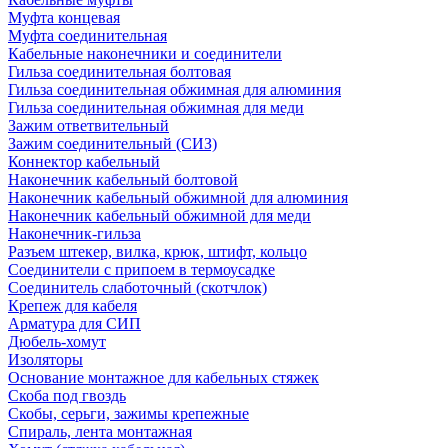
Муфта концевая
Муфта соединительная
Кабельные наконечники и соединители
Гильза соединительная болтовая
Гильза соединительная обжимная для алюминия
Гильза соединительная обжимная для меди
Зажим ответвительный
Зажим соединительный (СИЗ)
Коннектор кабельный
Наконечник кабельный болтовой
Наконечник кабельный обжимной для алюминия
Наконечник кабельный обжимной для меди
Наконечник-гильза
Разъем штекер, вилка, крюк, штифт, кольцо
Соединители с припоем в термоусадке
Соединитель слаботочный (скотчлок)
Крепеж для кабеля
Арматура для СИП
Дюбель-хомут
Изоляторы
Основание монтажное для кабельных стяжек
Скоба под гвоздь
Скобы, серьги, зажимы крепежные
Спираль, лента монтажная