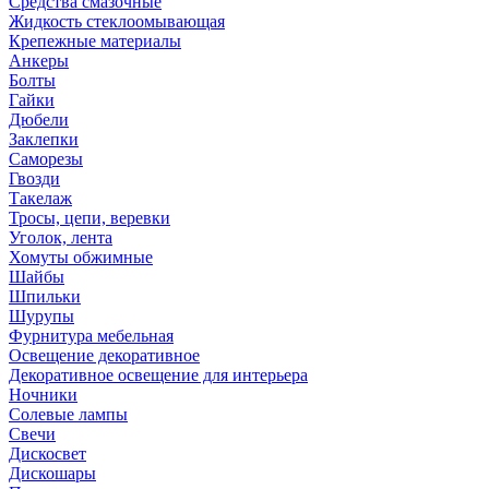
Средства смазочные
Жидкость стеклоомывающая
Крепежные материалы
Анкеры
Болты
Гайки
Дюбели
Заклепки
Саморезы
Гвозди
Такелаж
Тросы, цепи, веревки
Уголок, лента
Хомуты обжимные
Шайбы
Шпильки
Шурупы
Фурнитура мебельная
Освещение декоративное
Декоративное освещение для интерьера
Ночники
Солевые лампы
Свечи
Дискосвет
Дискошары