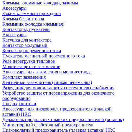
Клеммы, клеммные колодки, зажимы
Аксессуары
Зажим клеммный проходной
Клемма безвинтовая
Клеммник (колодка клеммная)
Контакторы, пускатели
Аксессуары
Катушка для контактора
Контактор модульный
Контактор переменного тока
Пускатель магнитный переменного тока
Реле перегрузки тепловое
Молниезащита и заземление
Аксессуары для заземления и молниеотвода
Комплект заземления
Ленточный заземлитель (гибкая перемычка)
Разрядник для молниезащиты систем энергоснабжения
Устройство защиты от перенапряжения для оконечного
оборудования
Предохранители
Аксессуары для низковольт. предохранителя (плавкой
вставки) HRC
Держатель продольных плавких предохранителей (вставок)
Миниатюрный слаботочный предохранитель
Низковольтный предохранитель (плавкая вставка) HRC