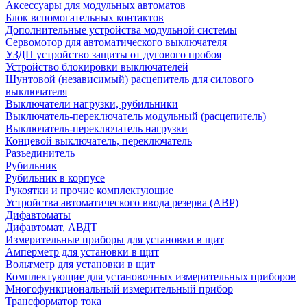
Аксессуары для модульных автоматов
Блок вспомогательных контактов
Дополнительные устройства модульной системы
Сервомотор для автоматического выключателя
УЗДП устройство защиты от дугового пробоя
Устройство блокировки выключателей
Шунтовой (независимый) расцепитель для силового
выключателя
Выключатели нагрузки, рубильники
Выключатель-переключатель модульный (расцепитель)
Выключатель-переключатель нагрузки
Концевой выключатель, переключатель
Разъединитель
Рубильник
Рубильник в корпусе
Рукоятки и прочие комплектующие
Устройства автоматического ввода резерва (АВР)
Дифавтоматы
Дифавтомат, АВДТ
Измерительные приборы для установки в щит
Амперметр для установки в щит
Вольтметр для установки в щит
Комплектующие для установочных измерительных приборов
Многофункциональный измерительный прибор
Трансформатор тока