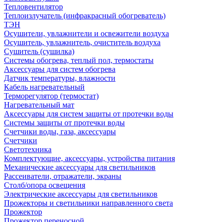
Тепловентилятор
Теплоизлучатель (инфракрасный обогреватель)
ТЭН
Осушители, увлажнители и освежители воздуха
Осушитель, увлажнитель, очиститель воздуха
Сушитель (сушилка)
Системы обогрева, теплый пол, термостаты
Аксессуары для систем обогрева
Датчик температуры, влажности
Кабель нагревательный
Терморегулятор (термостат)
Нагревательный мат
Аксессуары для систем защиты от протечки воды
Системы защиты от протечки воды
Счетчики воды, газа, аксессуары
Счетчики
Светотехника
Комплектующие, аксессуары, устройства питания
Механические аксессуары для светильников
Рассеиватели, отражатели, экраны
Столб/опора освещения
Электрические аксессуары для светильников
Прожекторы и светильники направленного света
Прожектор
Прожектор переносной