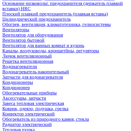
Основание низковольт. предохранителя (держатель плавкой
вставки) HRC
Плоский плавкий предохранитель (плавкая вставка)
Цилиндрический предохранитель
Обогрев, вентиляция, климатотехника, гелиосистемы
Вентиляторы
Вентилятор для оборудования
Вентилятор бытовой
Вентилятор для ванных комнат и кухонь
Каналы, воздуховоды, кроншетйны, регуляторы
Лючок вентиляционный
Решетка вентиляционная
Водонагреватели
Водонагреватель накопительный
Запчасти для водонагревателя
Кондиционеры
Кондиционер
Обогревательные приборы
Аксессуары, запчасти
Завеса тепловая электрическая
Коврик, одеяло, подушка, грелка
Конвектор электрический
Обогреватель из природного камня, стекла
Радиатор электрический
Тепловая пушка