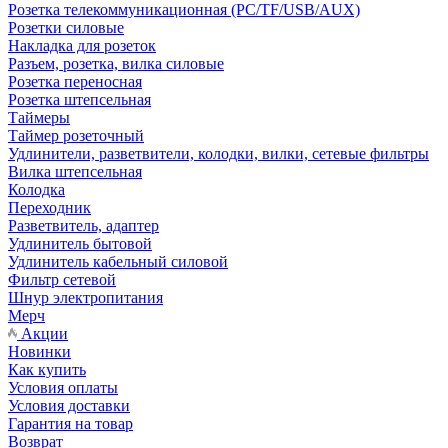
Розетка телекоммуникационная (PC/TF/USB/AUX)
Розетки силовые
Накладка для розеток
Разъем, розетка, вилка силовые
Розетка переносная
Розетка штепсельная
Таймеры
Таймер розеточный
Удлинители, разветвители, колодки, вилки, сетевые фильтры
Вилка штепсельная
Колодка
Переходник
Разветвитель, адаптер
Удлинитель бытовой
Удлинитель кабельный силовой
Фильтр сетевой
Шнур электропитания
Мерч
Акции
Новинки
Как купить
Условия оплаты
Условия доставки
Гарантия на товар
Возврат