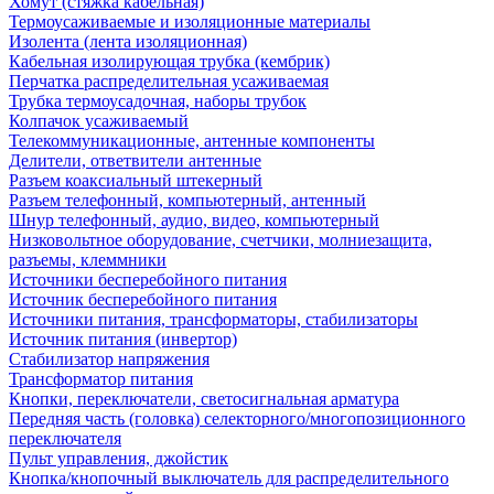
Хомут (стяжка кабельная)
Термоусаживаемые и изоляционные материалы
Изолента (лента изоляционная)
Кабельная изолирующая трубка (кембрик)
Перчатка распределительная усаживаемая
Трубка термоусадочная, наборы трубок
Колпачок усаживаемый
Телекоммуникационные, антенные компоненты
Делители, ответвители антенные
Разъем коаксиальный штекерный
Разъем телефонный, компьютерный, антенный
Шнур телефонный, аудио, видео, компьютерный
Низковольтное оборудование, счетчики, молниезащита,
разъемы, клеммники
Источники бесперебойного питания
Источник бесперебойного питания
Источники питания, трансформаторы, стабилизаторы
Источник питания (инвертор)
Стабилизатор напряжения
Трансформатор питания
Кнопки, переключатели, светосигнальная арматура
Передняя часть (головка) селекторного/многопозиционного
переключателя
Пульт управления, джойстик
Кнопка/кнопочный выключатель для распределительного