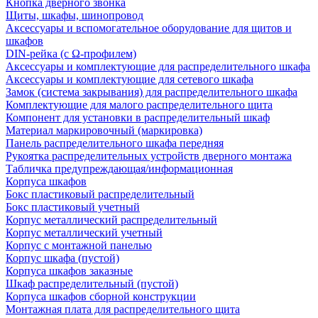
Кнопка дверного звонка
Щиты, шкафы, шинопровод
Аксессуары и вспомогательное оборудование для щитов и
шкафов
DIN-рейка (с Ω-профилем)
Аксессуары и комплектующие для распределительного шкафа
Аксессуары и комплектующие для сетевого шкафа
Замок (система закрывания) для распределительного шкафа
Комплектующие для малого распределительного щита
Компонент для установки в распределительный шкаф
Материал маркировочный (маркировка)
Панель распределительного шкафа передняя
Рукоятка распределительных устройств дверного монтажа
Табличка предупреждающая/информационная
Корпуса шкафов
Бокс пластиковый распределительный
Бокс пластиковый учетный
Корпус металлический распределительный
Корпус металлический учетный
Корпус с монтажной панелью
Корпус шкафа (пустой)
Корпуса шкафов заказные
Шкаф распределительный (пустой)
Корпуса шкафов сборной конструкции
Монтажная плата для распределительного щита