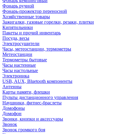
Фонарь кемпинговый
Фонарь ручной
Фонарь-прожектор переносной
Хозяйственные товары
Зажигалки, газовые горелки, резаки, плитки
Кипятильники
Пакеты и прочий инвентарь
Посуда, весы
Электросушители
Часы, метеостанции, термометры
Метеостанции
Термометры бытовые
Часы настенные
Часы настольные
Электроника
USB, AUX, Bluetooth компоненты
Антенны
Карты памяти, флешки
Пульты дистанционного управления
Наушники, фитнес-браслеты
Домофоны
Домофон
Звонки, кнопки и аксессуары
Звонок
Звонок громкого боя