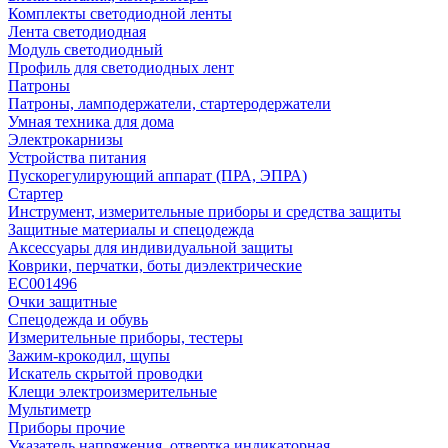
Комплекты светодиодной ленты
Лента светодиодная
Модуль светодиодный
Профиль для светодиодных лент
Патроны
Патроны, ламподержатели, стартеродержатели
Умная техника для дома
Электрокарнизы
Устройства питания
Пускорегулирующий аппарат (ПРА, ЭПРА)
Стартер
Инструмент, измерительные приборы и средства защиты
Защитные материалы и спецодежда
Аксессуары для индивидуальной защиты
Коврики, перчатки, боты диэлектрические
EC001496
Очки защитные
Спецодежда и обувь
Измерительные приборы, тестеры
Зажим-крокодил, щупы
Искатель скрытой проводки
Клещи электроизмерительные
Мультиметр
Приборы прочие
Указатель напряжения, отвертка индикаторная