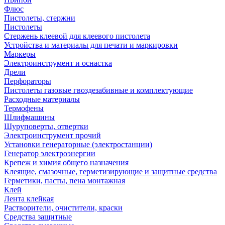
Флюс
Пистолеты, стержни
Пистолеты
Стержень клеевой для клеевого пистолета
Устройства и материалы для печати и маркировки
Маркеры
Электроинструмент и оснастка
Дрели
Перфораторы
Пистолеты газовые гвоздезабивные и комплектующие
Расходные материалы
Термофены
Шлифмашины
Шуруповерты, отвертки
Электроинструмент прочий
Установки генераторные (электростанции)
Генератор электроэнергии
Крепеж и химия общего назначения
Клеящие, смазочные, герметизирующие и защитные средства
Герметики, пасты, пена монтажная
Клей
Лента клейкая
Растворители, очистители, краски
Средства защитные