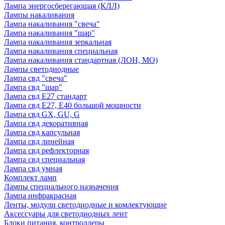
Лампа энергосберегающая (КЛЛ)
Лампы накаливания
Лампа накаливания "свеча"
Лампа накаливания "шар"
Лампа накаливания зеркальная
Лампа накаливания специальная
Лампа накаливания стандартная (ЛОН, МО)
Лампы светодиодные
Лампа свд "свеча"
Лампа свд "шар"
Лампа свд E27 стандарт
Лампа свд E27, Е40 большой мощности
Лампа свд GX, GU, G
Лампа свд декоративная
Лампа свд капсульная
Лампа свд линейная
Лампа свд рефлекторная
Лампа свд специальная
Лампа свд умная
Комплект ламп
Лампы специального назначения
Лампа инфракрасная
Ленты, модули светодиодные и комлектующие
Аксессуары для светодиодных лент
Блоки питания, контроллеры