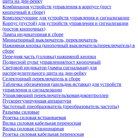
щита на дин-рейку
Комбинация устройств управления в корпусе (пост
кнопочный в сборе)
Комплектующие для устройств управления и сигнализации
Корпус (пустой) для устройств управления и сигнализации
(постов кнопочных)
Лампа индикаторная в сборе
Миниатюрный выключатель, переключатель
Нажимная кнопка (кнопочный выключатель/переключатель) в
сборе
Передняя часть (головка) нажимной кнопки
Подвесной пульт управления/пост кнопочный
Световой индикатор (лампа сигнальная) для
распределительного щита на дин-рейку
Селекторный переключатель в сборе
Табличка обозначения (шильдик-вставка) для устройств
управления и сигнализации
Управляющий переключатель/командоконтроллер
Пускорегулирующая аппаратура
Частотный преобразователь (преобразователь частоты)
Разъемы силовые
Розетка силовая встраиваемая
Вилка силовая кабельная переносная
Вилка силовая стационарная
Розетка силовая кабельная переносная