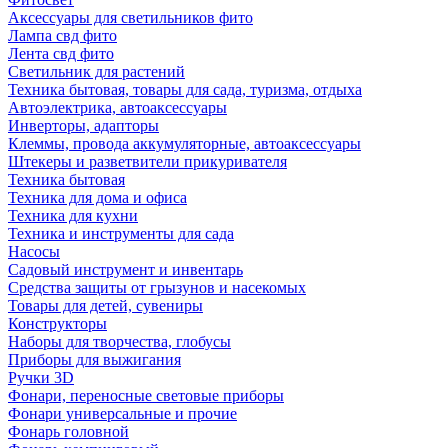
Аксессуары для светильников фито
Лампа свд фито
Лента свд фито
Светильник для растений
Техника бытовая, товары для сада, туризма, отдыха
Автоэлектрика, автоаксессуары
Инверторы, адапторы
Клеммы, провода аккумуляторные, автоаксессуары
Штекеры и разветвители прикуривателя
Техника бытовая
Техника для дома и офиса
Техника для кухни
Техника и инструменты для сада
Насосы
Садовый инструмент и инвентарь
Средства защиты от грызунов и насекомых
Товары для детей, сувениры
Конструкторы
Наборы для творчества, глобусы
Приборы для выжигания
Ручки 3D
Фонари, переносные световые приборы
Фонари универсальные и прочие
Фонарь головной