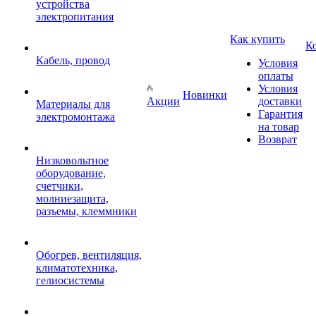
устройства
электропитания
Как купить
К
Кабель, провод
Условия
оплаты
Условия
Новинки
Акции
доставки
Материалы для
Гарантия
электромонтажа
на товар
Возврат
Низковольтное
оборудование,
счетчики,
молниезащита,
разъемы, клеммники
Обогрев, вентиляция,
климатотехника,
гелиосистемы